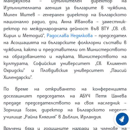
Манджукова – изпълнителен директор на
Изпълнителната агенция за българите в чужбина,
Милен Митев – генерален директор на Българското
национално радио, доц. Анна Иванова – заместник-
ректор по международната дейност във ВТУ „Св. св.
Кирил и Методий“,
Радослава Недялкова
– председател
на Асоциацията на българските фолклорни състави в
чужбина, както и представители от Министерството
на образованието и науката, Министерството на
културата, Софийския университет „Св. Климент
Охридски“ и Пловдивския университет „Паисий
Хилендарски“.
По време на откриването на конференцията
досегашният председател на АБУЧ Петя Цанева
предаде председателството на своя наследник –
Зорница Гоган, директор на Българското неделно
училище „Райна Княгиня“ в Дъблин, Ирландия.
ХРОНО
Връчени бяха и годишните награди за членове на