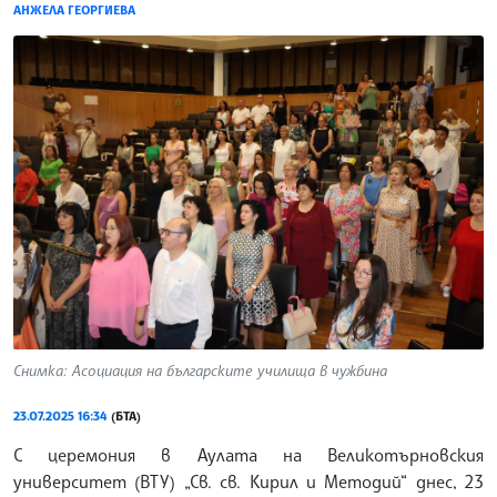
АНЖЕЛА ГЕОРГИЕВА
Снимка: Асоциация на българските училища в чужбина
23.07.2025 16:34
(БТА)
С церемония в Аулата на Великотърновския
университет (ВТУ) „Св. св. Кирил и Методий“ днес, 23