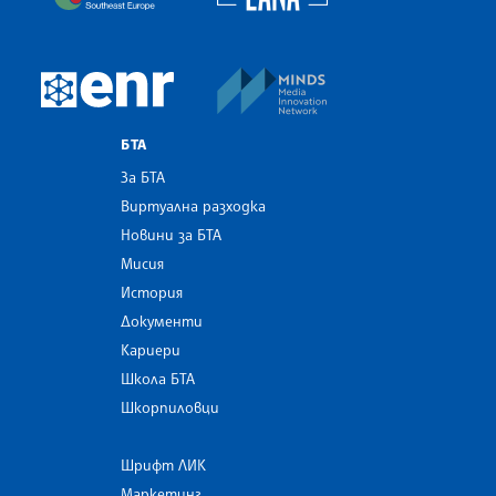
MINDS Media Innovatio
European Newsroom
БТА
За БТА
Виртуална разходка
Новини за БТА
Мисия
История
Документи
Кариери
Школа БТА
Шкорпиловци
Шрифт ЛИК
Маркетинг