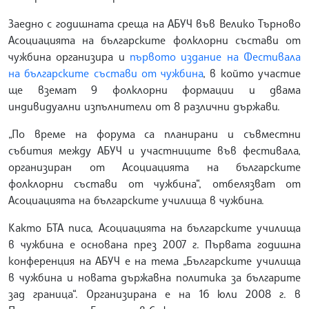
Заедно с годишната среща на АБУЧ във Велико Търново
Асоциацията на българските фолклорни състави от
чужбина организира и
първото издание на Фестивала
на българските състави от чужбина
, в който участие
ще вземат 9 фолклорни формации и двама
индивидуални изпълнители от 8 различни държави.
„По време на форума са планирани и съвместни
събития между АБУЧ и участниците във фестивала,
организиран от Асоциацията на българските
фолклорни състави от чужбина“, отбелязват от
Асоциацията на българските училища в чужбина.
Както БТА писа, Асоциацията на българските училища
в чужбина е основана през 2007 г. Първата годишна
конференция на АБУЧ е на тема „Българските училища
в чужбина и новата държавна политика за българите
зад граница“. Организирана е на 16 юли 2008 г. в