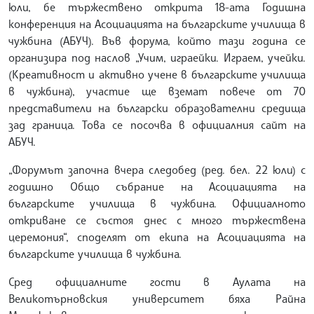
юли, бе тържествено открита 18-ата Годишна
конференция на Асоциацията на българските училища в
чужбина (АБУЧ). Във форума, който тази година се
организира под наслов „Учим, играейки. Играем, учейки.
(Креативност и активно учене в българските училища
в чужбина), участие ще вземат повече от 70
представители на български образователни средища
зад граница. Това се посочва в официалния сайт на
АБУЧ.
„Форумът започна вчера следобед (ред. бел. 22 юли) с
годишно Общо събрание на Асоциацията на
българските училища в чужбина. Официалното
откриване се състоя днес с много тържествена
церемония“, споделят от екипа на Асоциацията на
българските училища в чужбина.
Сред официалните гости в Аулата на
Великотърновския университет бяха Райна