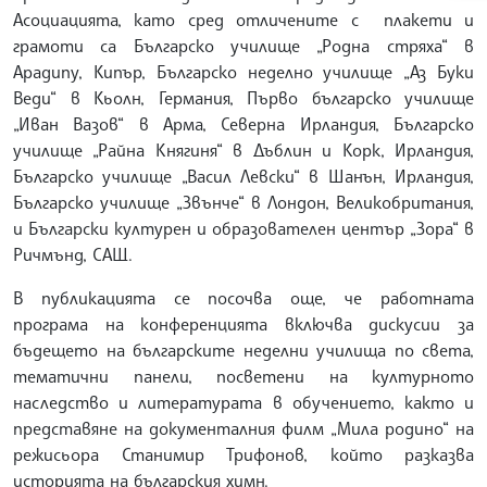
Асоциацията, като сред отличените с плакети и
грамоти са Българско училище „Родна стряха“ в
Арадипу, Кипър, Българско неделно училище „Аз Буки
Веди“ в Кьолн, Германия, Първо българско училище
„Иван Вазов“ в Арма, Северна Ирландия, Българско
училище „Райна Княгиня“ в Дъблин и Корк, Ирландия,
Българско училище „Васил Левски“ в Шанън, Ирландия,
Българско училище „Звънче“ в Лондон, Великобритания,
и Български културен и образователен център „Зора“ в
Ричмънд, САЩ.
В публикацията се посочва още, че работната
програма на конференцията включва дискусии за
бъдещето на българските неделни училища по света,
тематични панели, посветени на културното
наследство и литературата в обучението, както и
представяне на документалния филм „Мила родино“ на
режисьора Станимир Трифонов, който разказва
историята на българския химн.