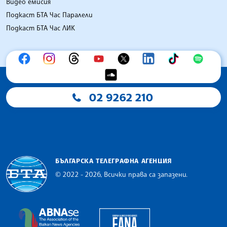
Видео емисия
Подкаст БТА Час Паралели
Подкаст БТА Час ЛИК
02 9262 210
БЪЛГАРСКА ТЕЛЕГРАФНА АГЕНЦИЯ
© 2022 - 2026, Всички права са запазени.
Българска телеграфна агенция
European Alliance of N
The Assocoation of the Balkan News Agencies S