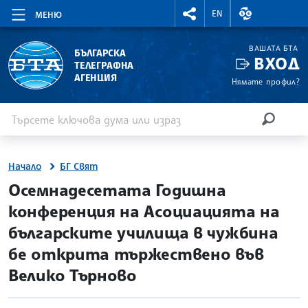
RIGHTMENU.SOCIAL
ВАЛУТНИ КУР
EN
МЕНЮ
ВАШАТА БТА
БЪЛГАРСКА
ВХОД
ТЕЛЕГРАФНА
АГЕНЦИЯ
Нямате профил?
Въведете ключова дума или израз
Търсене
ТЪРСЕН
Начало
БГ Свят
site.bta
Осемнадесетата Годишна
конференция на Асоциацията на
българските училища в чужбина
бе открита тържествено във
Велико Търново