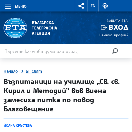
RIGHTMENU.SOCIAL
ВАЛУТНИ КУР
EN
МЕНЮ
ВАШАТА БТА
БЪЛГАРСКА
ВХОД
ТЕЛЕГРАФНА
АГЕНЦИЯ
Нямате профил?
Въведете ключова дума или израз
Търсене
ТЪРСЕН
Начало
БГ Свят
site.bta
Възпитаници на училище „Св. св.
Кирил и Методий” във Виена
замесиха питка по повод
Благовещение
ЙОАНА КРЪСТЕВА