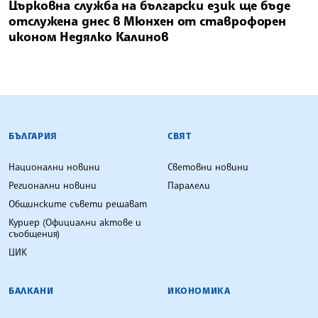
Църковна служба на български език ще бъде
отслужена днес в Мюнхен от ставрофорен
иконом Недялко Калинов
БЪЛГАРСКА ТЕЛЕГРАФНА АГЕНЦИЯ
БЪЛГАРИЯ
СВЯТ
Национални новини
Световни новини
Регионални новини
Паралели
Общинските съвети решават
Куриер (Официални актове и
съобщения)
ЦИК
БАЛКАНИ
ИКОНОМИКА