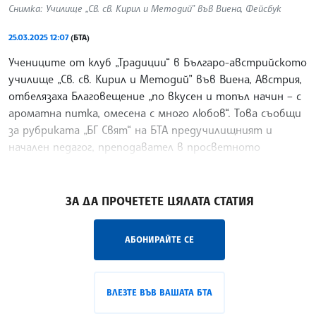
Снимка: Училище „Св. св. Кирил и Методий” във Виена, Фейсбук
25.03.2025 12:07
(БТА)
Учениците от клуб „Традиции“ в Българо-австрийското
училище „Св. св. Кирил и Методий” във Виена, Австрия,
отбелязаха Благовещение „по вкусен и топъл начин – с
ароматна питка, омесена с много любов“. Това съобщи
за рубриката „БГ Свят“ на БТА предучилищният и
начален педагог, преподавател в просветното
средище Симона Захариева.
/ИКВ/
ЗА ДА ПРОЧЕТЕТЕ ЦЯЛАТА СТАТИЯ
АБОНИРАЙТЕ СЕ
ВЛЕЗТЕ ВЪВ ВАШАТА БТА