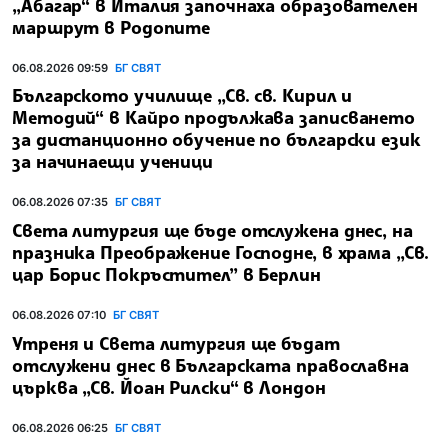
„Абагар“ в Италия започнаха образователен
маршрут в Родопите
06.08.2026 09:59
БГ СВЯТ
Българското училище „Св. св. Кирил и
Методий“ в Кайро продължава записването
за дистанционно обучение по български език
за начинаещи ученици
06.08.2026 07:35
БГ СВЯТ
Света литургия ще бъде отслужена днес, на
празника Преображение Господне, в храма „Св.
цар Борис Покръстител” в Берлин
06.08.2026 07:10
БГ СВЯТ
Утреня и Света литургия ще бъдат
отслужени днес в Българската православна
църква „Св. Йоан Рилски“ в Лондон
06.08.2026 06:25
БГ СВЯТ