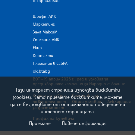
Шкорпиловци
Шрифт ЛИК
Маркетинг
Зала МаксиМ
Списание ЛИК
Екип
Контакти
Плащания в СЕБРА
old.bta.bg
ВОТ - 19 април 2026 г . ред и условия за
предизборната кампания за Народно събрание
Тази интернет страница използва бисквитки
Карта на сайта
Политика за
(cookies). Като приемете бисквитките, можете
поверителност
Общи условия
Декларация
да се възползвате от оптималното поведение на
за достъпност
интернет страницата.
Профил на купувача
Приемане
Повече информация