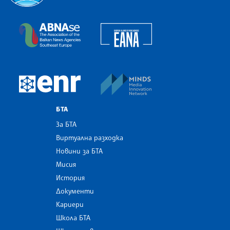
Българска телеграфна агенция
European Alliance of N
The Assocoation of the Balkan News Agencies S
MINDS Media Innovatio
European Newsroom
БТА
За БТА
Виртуална разходка
Новини за БТА
Мисия
История
Документи
Кариери
Школа БТА