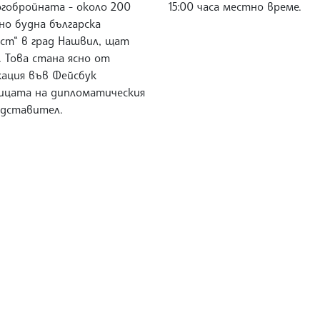
огобройната - около 200
15:00 часа местно време.
но будна българска
ст“ в град Нашвил, щат
. Това стана ясно от
кация във Фейсбук
ицата на дипломатическия
едставител.