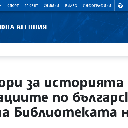
ВАЛ
К
СПОРТ
БГ СВЯТ
СНИМКИ
ВИДЕО
ИНФОГРАФИКИ
АФНА АГЕНЦИЯ
ори за историята
циите по българс
на Библиотеката н