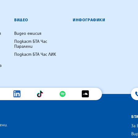
ВИДЕО
ИНФОГРАФИКИ
я
Видео емисия
Подкаст БТА Час
Паралели
Подкаст БТА Час ЛИК
а
БТ
ени.
За 
Вир