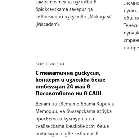
самостоятелна изложба в
„немн
брюкселската галерия за
души, 
съвременно изкуство „Макадам“
общно
(Macadam).
Тенеси
публи
стран
ни пр
31.05.2024 15:43
С тематична дискусия,
концерт и изложба беше
отбелязан 24 май в
Посолството ни в САЩ
Денят на светите братя Кирил и
Методий, на българската азбука,
просвета и култура и на
славянската книжовност, беше
отбелязан с две събития в