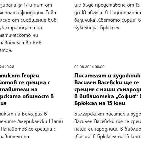
зирана за 17-и път от
ще бъде представена от 15
менната фондация. Това
до 18 август в Националнат
 ясно от съобщение във
базилика „Светото сърце“ в
ук страницата на
Кукелберг, Брюксел.
матическото ни
тавителство във
гтон.
24 10:28
02.06.2024 08:00
аникът Георги
Писателят и художник
йотов се срещна с
Василен Васевски ще се
ставители на
срещне с наши сънарод
арската общност в
в библиотека „София“ 
ил
Брюксел на 15 юни
никът на България в
Българският писател и худ
нените Американски Щати
Василен Васевски ще се сре
 Панайотов се срещна с
наши сънародници в библи
тавители на
„София“ в Брюксел на 15 юн