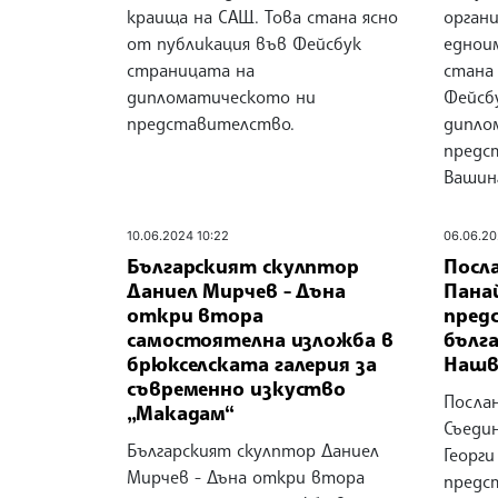
краища на САЩ. Това стана ясно
органи
от публикация във Фейсбук
еднои
страницата на
стана
дипломатическото ни
Фейсб
представителство.
дипло
предс
Вашин
10.06.2024 10:22
06.06.20
Българският скулптор
Посл
Даниел Мирчев - Дъна
Пана
откри втора
пред
самостоятелна изложба в
бълг
брюкселската галерия за
Нашв
съвременно изкуство
Посла
„Макадам“
Съеди
Българският скулптор Даниел
Георги
Мирчев - Дъна откри втора
предс