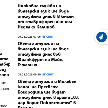
Църковна служба на
български език ще бъде
отслужена днес в Мюнхен
от ставрофорен иконом
Недялко Калинов
09.08.2026 07:05
БГ СВЯТ
ХРОНО
Света литургия на
български език ще бъде
а
отслужена днес във
ката
Франкфурт на Майн,
елбер
Германия
рез
тапа
09.08.2026 06:50
БГ СВЯТ
Света литургия и Молебен
 ще
канон на Пресвета
минат
Богородица ще бъдат
отслужени днес в храма „Св.
цар Борис Покръстител” в
оято
Берлин