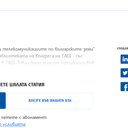
и телекомуникациите по българските земи“
СПОДЕЛ
иблиотеката на Конгреса на САЩ - със
в САЩ. Това стана ясно от публикация във
шингтон.
ЕТЕ ЦЯЛАТА СТАТИЯ
ВЛЕЗТЕ ВЪВ ВАШАТА БТА
 четете с абонамент
 условията