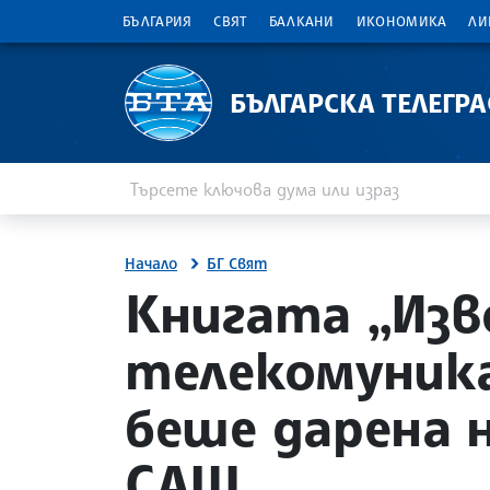
БЪЛГАРИЯ
СВЯТ
БАЛКАНИ
ИКОНОМИКА
ЛИ
БЪЛГАРСКА ТЕЛЕГР
Въведете ключова дума или израз
Търсене
Начало
БГ Свят
site.bta
Книгата „Изв
телекомуника
беше дарена 
САЩ