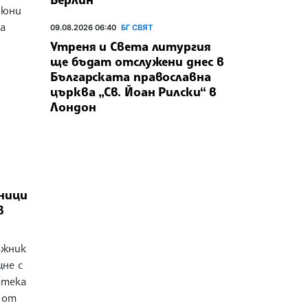
 юни
а
09.08.2026 06:40
БГ СВЯТ
Утреня и Света литургия
ще бъдат отслужени днес в
Българската православна
църква „Св. Йоан Рилски“ в
Лондон
ници
в
ожник
щне с
отека
и от