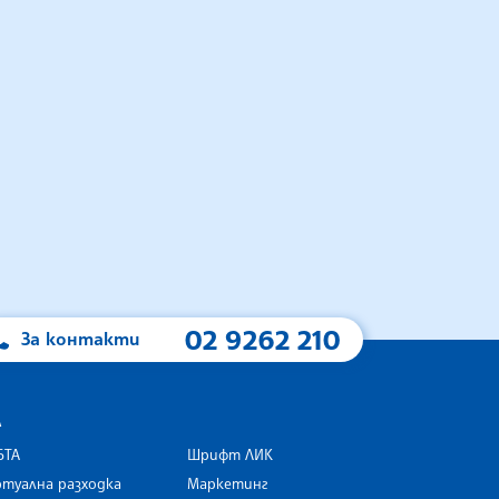
02 9262 210
За контакти
А
БТА
Шрифт ЛИК
туална разходка
Маркетинг