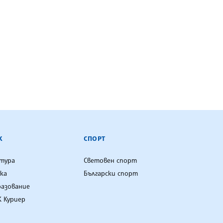
К
СПОРТ
лтура
Световен спорт
ка
Български спорт
разование
 Куриер