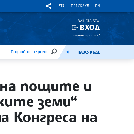
УТНИ КУРСОВЕ
RIGHTMENU.SOCIAL
БТА
ПРЕСКЛУБ
EN
ВАШАТА БТА
ВХОД
Нямате профил?
Подробно търсене
НАВСЯКЪДЕ
ТЪРСЕНЕ
ЕМИСИЯ
 на пощите и
ките земи“
а Конгреса на