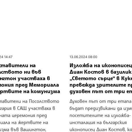
24 14:47
13.06.2024 08:00
ставители на
Изложба на иконописец
лството ни във
Диан Костов в базили
нгтон участваха в
„Светото сърце“ в Кук
мония пред Мемориала
превежда зрителите п
ертвите на комунизма
духовен път от три е
тавители на Посолството
Духовен път от три етапа
гария в САЩ участваха в
бъдат предизвикани да из
ната церемония пред
посетителите на изложба-
иала на жертвите на
инсталация на българския
изма във Вашингтон,
иконописец Диан Костов, к