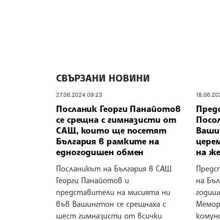
СВЪРЗАНИ НОВИНИ
27.06.2024 09:23
18.06.20
Посланик Георги Панайотов
Пред
се срещна с гимназисти от
Посо
САЩ, които ще посетят
Ваши
България в рамките на
цере
едногодишен обмен
на ж
Посланикът на България в САЩ
Предс
Георги Панайотов и
на Бъл
представители на мисията ни
годиш
във Вашингтон се срещнаха с
Мемор
шест гимназисти от всички
комун