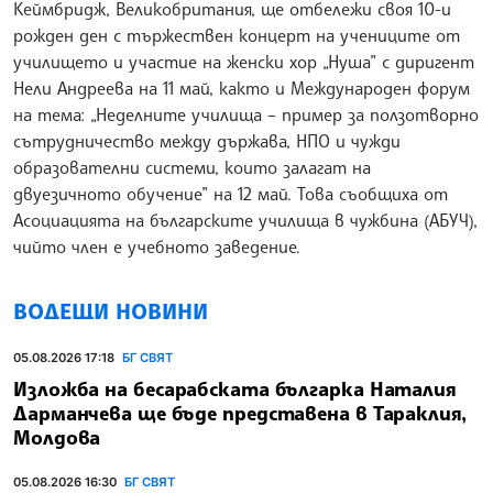
Кеймбридж, Великобритания, ще отбележи своя 10-и
рожден ден с тържествен концерт на учениците от
училището и участие на женски хор „Нуша” с диригент
Нели Андреева на 11 май, както и Международен форум
на тема: „Неделните училища – пример за ползотворно
сътрудничество между държава, НПО и чужди
образователни системи, които залагат на
двуезичното обучение” на 12 май. Това съобщиха от
Асоциацията на българските училища в чужбина (АБУЧ),
чийто член е учебното заведение.
ВОДЕЩИ НОВИНИ
05.08.2026 17:18
БГ СВЯТ
Изложба на бесарабската българка Наталия
Дарманчева ще бъде представена в Тараклия,
Молдова
05.08.2026 16:30
БГ СВЯТ