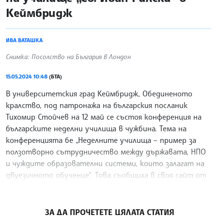
Кеймбридж
ИВА ВАТАШКА
Снимка: Посолство на България в Лондон
15.05.2024 10:48
(БТА)
В университетския град Кеймбридж, Обединеното
кралство, под патронажа на българския посланик
Тихомир Стойчев на 12 май се състоя конференция на
българските неделни училища в чужбина. Тема на
конференцията бе „Неделните училища – пример за
ползотворно сътрудничество между държавата, НПО
и чуждите образователни системи, които залагат на
двуезичното обучение“. Това съобщиха в своя сайт от
Българското посолство в Лондон.
/ЙК/
ЗА ДА ПРОЧЕТЕТЕ ЦЯЛАТА СТАТИЯ