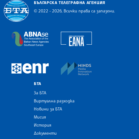
БЪЛГАРСКА ТЕЛЕГРАФНА АГЕНЦИЯ
© 2022 - 2026, Всички права са запазени.
Българска телеграфна агенция
European Alliance of N
The Assocoation of the Balkan News Agencies S
MINDS Media Innovatio
European Newsroom
БТА
За БТА
Виртуална разходка
Новини за БТА
Мисия
История
Документи