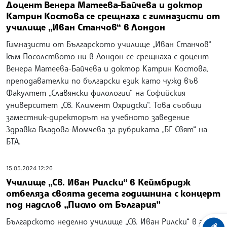
Доцент Венера Матеева-Байчева и доктор
Катрин Костова се срещнаха с гимназисти от
училище „Иван Станчов“ в Лондон
Гимназисти от Българското училище „Иван Станчов“
към Посолството ни в Лондон се срещнаха с доцент
Венера Матеева-Байчева и доктор Катрин Костова,
преподавателки по български език като чужд във
Факултет „Славянски филологии“ на Софийския
университет „Св. Климент Охридски“. Това съобщи
заместник-директорът на учебното заведение
Здравка Владова-Момчева за рубриката „БГ Свят“ на
БТА.
15.05.2024 12:26
Училище „Св. Иван Рилски“ в Кеймбридж
отбеляза своята десета годишнина с концерт
под надслов „Писмо от България”
Българското неделно училище „Св. Иван Рилски“ в град