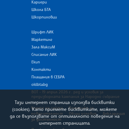
Кариери
Школа БТА
Шкорпиловци
Шрифт ЛИК
Маркетинг
Зала МаксиМ
Списание ЛИК
Екип
Контакти
Плащания в СЕБРА
old.bta.bg
ВОТ - 19 април 2026 г . ред и условия за
предизборната кампания за Народно събрание
Тази интернет страница използва бисквитки
Карта на сайта
Политика за
(cookies). Като приемете бисквитките, можете
поверителност
Общи условия
Декларация
да се възползвате от оптималното поведение на
за достъпност
интернет страницата.