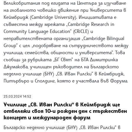
Великобритания под егидата на Центъра за изучаване
на глобалното човешко движение при Университета в
Кеймбридж (Cambridge University). Инициативата е
съвместна между мрежата „Cambridge Research in
Community Language Education” (CRiCLE) и
неправителствената организация „Cambridge Bilingual
Group” с цел „подобряване на сътрудничеството между
училища, семейства, общности и университета”. Това
съобщи за рубриката „БГ Свят” на БТА Димитринка
Джумакова, училищен ръководител на Българското
неделно училище (БНУ) „Св. Иван Рилски” в Кеймбридж,
Питърбъро и Сполдинг, която е участвала във Форума.
25.03.2024 14:52
Училище „Св. Иван Рилски“ в Кеймбридж ще
отбележи своя 10-и рожден ден с тържествен
концерт и международен форум
Българско неделно училище (БНУ) „Св. Иван Рилски“ в