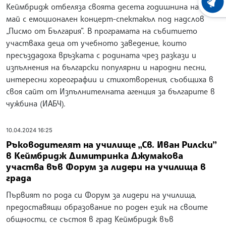
ХРОНО
Кеймбридж отбеляза своята десета годишнина на 11
май с емоционален концерт-спектакъл под надслов
„Писмо от България”. В програмата на събитието
участваха деца от учебното заведение, които
пресъздадоха връзката с родината чрез разкази и
изпълнения на български популярни и народни песни,
интересни хореографии и стихотворения, съобщиха в
своя сайт от Изпълнителната агенция за българите в
чужбина (ИАБЧ).
10.04.2024 16:25
Ръководителят на училище „Св. Иван Рилски”
в Кеймбридж Димитринка Джумакова
участва във Форум за лидери на училища в
града
Първият по рода си Форум за лидери на училища,
предоставящи образование по роден език на своите
общности, се състоя в град Кеймбридж във