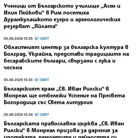
Ученици от Българското училище „Асен и
Илия Пейкови“ в Рим посетиха
Дуранкулашкото езеро и археологическия
резерват „Яйлата“
05.08.2026 15:35
БГ СВЯТ
Областният център за българска култура в
Болград, Украйна, представи традициите на
бесарабските българи, свързани с лука и
чесъна
05.08.2026 15:35
БГ СВЯТ
Българският храм „Св. Иван Рилски“ в
Монреал ще отбележи Успение на Пресвета
Богородица със Света литургия
05.08.2026 15:34
БГ СВЯТ
Българската православна църква „Св. Иван
Рилски“ в Монреал призова за дарения за
ипотеката, ремонтите и дейността си