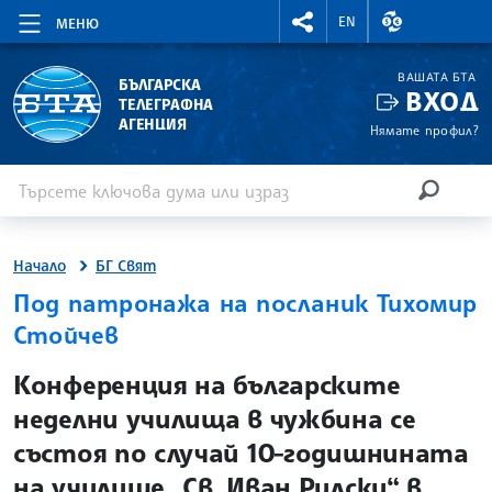
RIGHTMENU.SOCIAL
ВАЛУТНИ КУР
EN
МЕНЮ
ВАШАТА БТА
БЪЛГАРСКА
ВХОД
ТЕЛЕГРАФНА
АГЕНЦИЯ
Нямате профил?
Въведете ключова дума или израз
Търсене
ТЪРСЕН
Начало
БГ Свят
Под патронажа на посланик Тихомир
Стойчев
site.bta
Конференция на българските
неделни училища в чужбина се
състоя по случай 10-годишнината
на училище „Св. Иван Рилски“ в