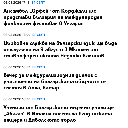
06.08.2026 17:15
БГ СВЯТ
Ансамбъл „Орфей“ от Кърджали ще
представи България на международен
фолклорен фестивал в Унгария
06.08.2026 17:00
БГ СВЯТ
Църковна служба на български език ще бъде
отслужена на 9 август в Мюнхен от
ставрофорен иконом Недялко Калинов
06.08.2026 16:52
БГ СВЯТ
Вечер за междурелигиозния диалог с
участието на българската общност се
състоя в Доха, Катар
06.08.2026 16:30
БГ СВЯТ
Ученици от Българското неделно училище
„Абагар“ в Италия посетиха Ягодинската
пещера и Дяволското гърло