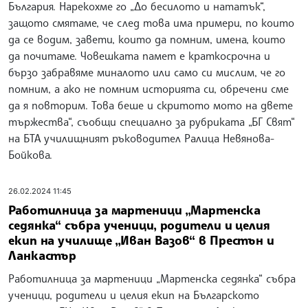
България. Нарекохме го „До бесилото и нататък“,
защото смятаме, че след това има примери, по които
да се водим, завети, които да помним, имена, които
да почитаме. Човешката памет е краткосрочна и
бързо забравяме миналото или само си мислим, че го
помним, а ако не помним историята си, обречени сме
да я повторим. Това беше и скритото мото на двете
тържества“, съобщи специално за рубриката „БГ Свят“
на БТА училищният ръководител Ралица Невянова-
Бойкова.
26.02.2024 11:45
Работилница за мартеници „Мартенска
седянка“ събра ученици, родители и целия
екип на училище „Иван Вазов“ в Престън и
Ланкастър
Работилница за мартеници „Мартенска седянка“ събра
ученици, родители и целия екип на Българското