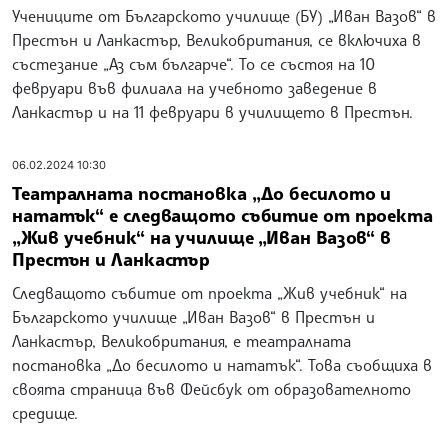
Учениците от Българското училище (БУ) „Иван Вазов“ в
Престън и Ланкастър, Великобритания, се включиха в
състезание „Аз съм българче“. То се състоя на 10
февруари във филиала на учебното заведение в
Ланкастър и на 11 февруари в училището в Престън.
06.02.2024 10:30
Театралната постановка „До бесилото и
нататък“ е следващото събитие от проекта
„Жив учебник“ на училище „Иван Вазов“ в
Престън и Ланкастър
Следващото събитие от проекта „Жив учебник“ на
Българското училище „Иван Вазов“ в Престън и
Ланкастър, Великобритания, е театралната
постановка „До бесилото и нататък“. Това съобщиха в
своята страница във Фейсбук от образователното
средище.