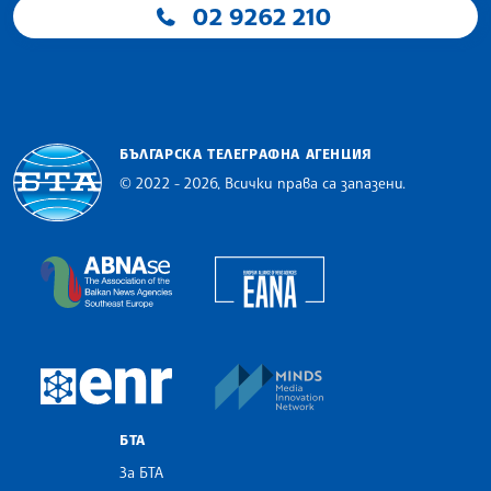
02 9262 210
БЪЛГАРСКА ТЕЛЕГРАФНА АГЕНЦИЯ
© 2022 - 2026, Всички права са запазени.
Българска телеграфна агенция
European Alliance of N
The Assocoation of the Balkan News Agencies S
MINDS Media Innovatio
European Newsroom
БТА
За БТА