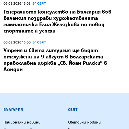
06.08.2026 15:03
БГ СВЯТ
Генералното консулство на България във
Валенсия поздрави художествената
гимнастичка Елиа Желязкова по повод
спортните ѝ успехи
06.08.2026 15:00
БГ СВЯТ
Утреня и Света литургия ще бъдат
отслужени на 9 август в Българската
православна църква „Св. Йоан Рилски“ в
Лондон
БЪЛГАРСКА ТЕЛЕГРАФНА АГЕНЦИЯ
БЪЛГАРИЯ
СВЯТ
Национални новини
Световни новини