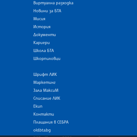
Виртуална разходка
Новини за БТА
Мисия
История
Документи
Кариери
Школа БТА
Шкорпиловци
Шрифт ЛИК
Маркетинг
Зала МаксиМ
Списание ЛИК
Екип
Контакти
Плащания в СЕБРА
old.bta.bg