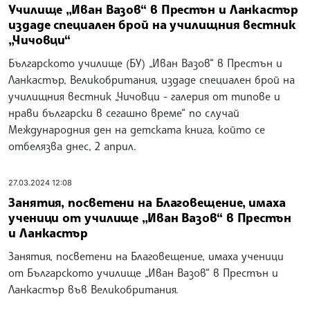
Училище „Иван Вазов“ в Престън и Ланкастър
издаде специален брой на училищния вестник
„Чичовци“
Българското училище (БУ) „Иван Вазов“ в Престън и
Ланкастър, Великобритания, издаде специален брой на
училищния вестник „Чичовци - галерия от типове и
нрави български в сегашно време“ по случай
Международния ден на детската книга, който се
отбелязва днес, 2 април.
27.03.2024 12:08
Занятия, посветени на Благовещение, имаха
ученици от училище „Иван Вазов“ в Престън
и Ланкастър
Занятия, посветени на Благовещение, имаха ученици
от Българското училище „Иван Вазов“ в Престън и
Ланкастър във Великобритания.