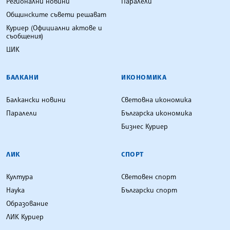
Регионални новини
Паралели
Общинските съвети решават
Куриер (Официални актове и
съобщения)
ЦИК
БАЛКАНИ
ИКОНОМИКА
Балкански новини
Световна икономика
Паралели
Българска икономика
Бизнес Куриер
ЛИК
СПОРТ
Култура
Световен спорт
Наука
Български спорт
Образование
ЛИК Куриер