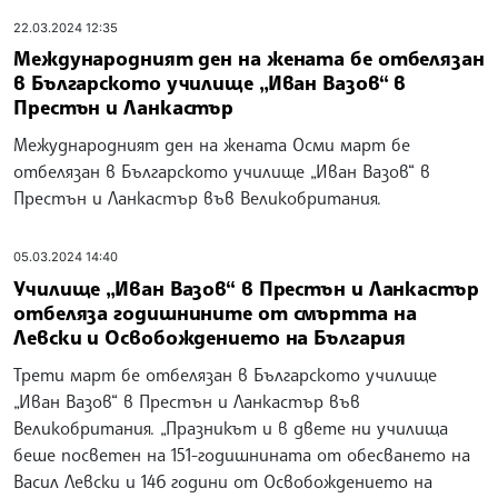
22.03.2024 12:35
Международният ден на жената бе отбелязан
в Българското училище „Иван Вазов“ в
Престън и Ланкастър
Межуднародният ден на жената Осми март бе
отбелязан в Българското училище „Иван Вазов“ в
Престън и Ланкастър във Великобритания.
05.03.2024 14:40
Училище „Иван Вазов“ в Престън и Ланкастър
отбеляза годишнините от смъртта на
Левски и Освобождението на България
Трети март бе отбелязан в Българското училище
„Иван Вазов“ в Престън и Ланкастър във
Великобритания. „Празникът и в двете ни училища
беше посветен на 151-годишнината от обесването на
Васил Левски и 146 години от Освобождението на