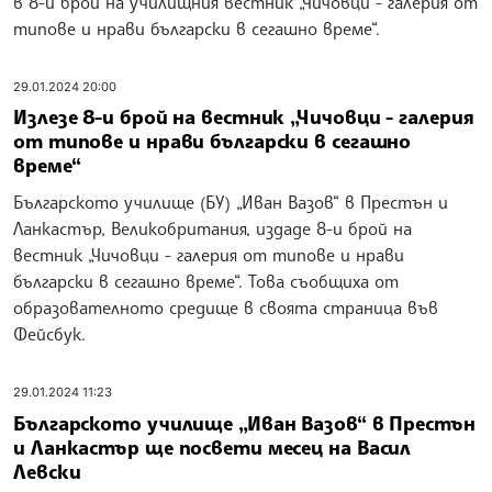
в 8-и брой на училищния вестник „Чичовци - галерия от
типове и нрави български в сегашно време“.
29.01.2024 20:00
Излезе 8-и брой на вестник „Чичовци - галерия
от типове и нрави български в сегашно
време“
Българското училище (БУ) „Иван Вазов“ в Престън и
Ланкастър, Великобритания, издаде 8-и брой на
вестник „Чичовци - галерия от типове и нрави
български в сегашно време“. Това съобщиха от
образователното средище в своята страница във
Фейсбук.
29.01.2024 11:23
Българското училище „Иван Вазов“ в Престън
и Ланкастър ще посвети месец на Васил
Левски