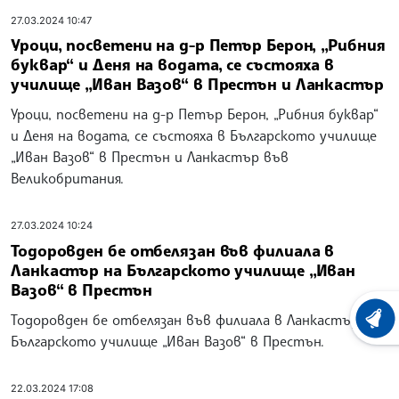
27.03.2024 10:47
Уроци, посветени на д-р Петър Берон, „Рибния
буквар“ и Деня на водата, се състояха в
училище „Иван Вазов“ в Престън и Ланкастър
Уроци, посветени на д-р Петър Берон, „Рибния буквар“
и Деня на водата, се състояха в Българското училище
„Иван Вазов“ в Престън и Ланкастър във
Великобритания.
27.03.2024 10:24
Тодоровден бе отбелязан във филиала в
Ланкастър на Българското училище „Иван
Вазов“ в Престън
Тодоровден бе отбелязан във филиала в Ланкастър на
ХРОНО
Българското училище „Иван Вазов“ в Престън.
22.03.2024 17:08