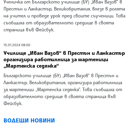
Ученичка от Българското училище (БУ) „Иван Вазов“ в
Престън и Ланкастър, Великобритания, влезе в ролята
на учител и проведе урок пред своите съученици. Това
съобщиха от образователното средище в своята
страница във Фейсбук.
15.01.2024 08:00
Училище „Иван Вазов“ в Престън и Ланкастър
организира работилница за мартеници
„Мартенска седянка“
Българското училище (БУ) „Иван Вазов“ в Престън и
Ланкастър, Великобритания, организира работилница
за мартеници „Мартенска седянка“. Това съобщиха от
образователното средище в своята страница във
Фейсбук.
ВОДЕЩИ НОВИНИ