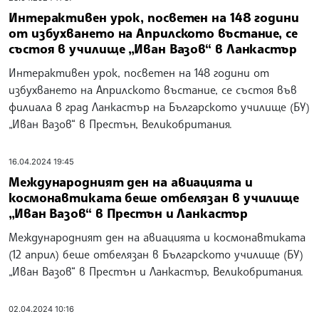
Интерактивен урок, посветен на 148 години
от избухването на Априлското въстание, се
състоя в училище „Иван Вазов“ в Ланкастър
Интерактивен урок, посветен на 148 години от
избухването на Априлското въстание, се състоя във
филиала в град Ланкастър на Българското училище (БУ)
„Иван Вазов“ в Престън, Великобритания.
16.04.2024 19:45
Международният ден на авиацията и
космонавтиката беше отбелязан в училище
„Иван Вазов“ в Престън и Ланкастър
Международният ден на авиацията и космонавтиката
(12 април) беше отбелязан в Българското училище (БУ)
„Иван Вазов“ в Престън и Ланкастър, Великобритания.
02.04.2024 10:16