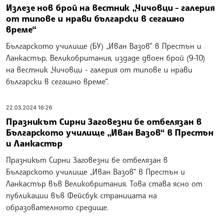
Излезе нов брой на вестник „Чичовци - галерия
от типове и нрави български в сегашно
време“
Българското училище (БУ) „Иван Вазов“ в Престън и
Ланкастър, Великобритания, издаде двоен брой (9-10)
на вестник „Чичовци - галерия от типове и нрави
български в сегашно време“.
22.03.2024 16:26
Празникът Сирни Заговезни бе отбелязан в
Българското училище „Иван Вазов“ в Престън
и Ланкастър
Празникът Сирни Заговезни бе отбелязан в
Българското училище „Иван Вазов“ в Престън и
Ланкастър във Великобритания. Това става ясно от
публикации във Фейсбук страницата на
образователното средище.