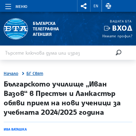
RIGHTMENU.SOCIAL
ВАЛУТНИ КУР
EN
МЕНЮ
ВАШАТА БТА
БЪЛГАРСКА
ВХОД
ТЕЛЕГРАФНА
АГЕНЦИЯ
Нямате профил?
Въведете ключова дума или израз
Търсене
ТЪРСЕН
Начало
БГ Свят
site.bta
Българското училище „Иван
Вазов“ в Престън и Ланкастър
обяви прием на нови ученици за
учебната 2024/2025 година
ИВА ВАТАШКА