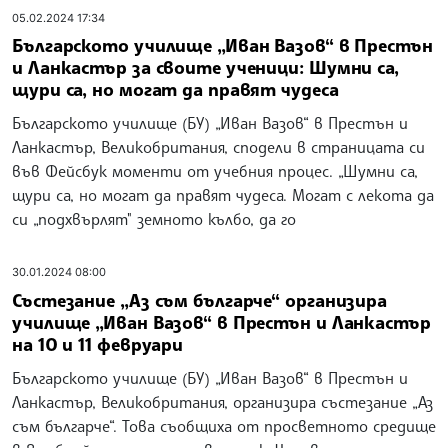
05.02.2024 17:34
Българското училище „Иван Вазов“ в Престън
и Ланкастър за своите ученици: Шумни са,
щури са, но могат да правят чудеса
Българското училище (БУ) „Иван Вазов“ в Престън и
Ланкастър, Великобритания, сподели в страницата си
във Фейсбук моменти от учебния процес. „Шумни са,
щури са, но могат да правят чудеса. Могат с лекота да
си „подхвърлят" земното кълбо, да го
30.01.2024 08:00
Състезание „Аз съм българче“ организира
училище „Иван Вазов“ в Престън и Ланкастър
на 10 и 11 февруари
Българското училище (БУ) „Иван Вазов“ в Престън и
Ланкастър, Великобритания, организира състезание „Аз
съм българче“. Това съобщиха от просветното средище