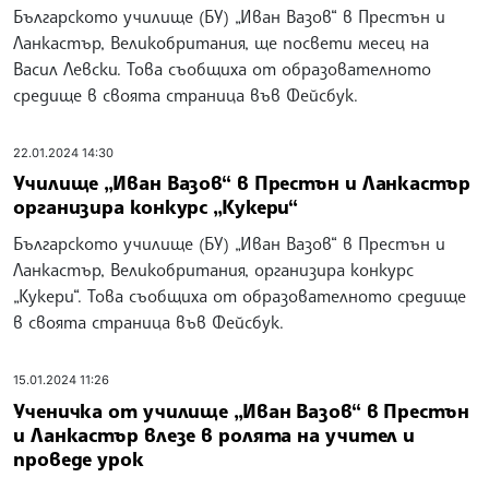
Българското училище (БУ) „Иван Вазов“ в Престън и
Ланкастър, Великобритания, ще посвети месец на
Васил Левски. Това съобщиха от образователното
средище в своята страница във Фейсбук.
22.01.2024 14:30
Училище „Иван Вазов“ в Престън и Ланкастър
организира конкурс „Кукери“
Българското училище (БУ) „Иван Вазов“ в Престън и
Ланкастър, Великобритания, организира конкурс
„Кукери“. Това съобщиха от образователното средище
в своята страница във Фейсбук.
15.01.2024 11:26
Ученичка от училище „Иван Вазов“ в Престън
и Ланкастър влезе в ролята на учител и
проведе урок