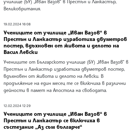
училище (БУ) „Иван Вазов“ в Престън и Ланкастър,
Великобритания.
19.02.2024 16:08
Учениците от училище „Иван Вазов“ в
Престън и Ланкастър изработиха двуметров
постер, вдъхновен от живота и делото на
Васил Левски
Учениците от Българското училище (БУ) „Иван Вазов“ в
Престън и Ланкастър изработиха двуметров постер,
вдъхновен от живота и делото на Левски. В
продължение на един месец те се включиха в различни
дейности в памет на Апостола на свободата.
12.02.2024 12:29
Учениците от училище „Иван Вазов“ в
Престън и Ланкастър се включиха в
състезание „Аз съм българче“