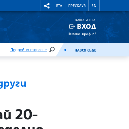
УТНИ КУРСОВЕ
RIGHTMENU.SOCIAL
БТА
ПРЕСКЛУБ
EN
ВАШАТА БТА
ВХОД
Нямате профил?
Подробно търсене
НАВСЯКЪДЕ
ТЪРСЕНЕ
ЕМИСИЯ
други
ай 20-