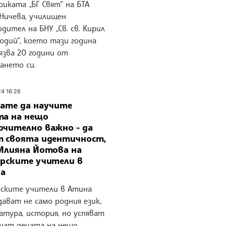
риката „БГ Свят“ на БТА
Ничева, училищен
дител на БНУ „Св. св. Кирил
одий“, което тази година
язва 20 години от
ането си.
24 16:26
вате да научите
та на нещо
ючително важно - да
т своята идентичност,
 Илияна Йотова на
арските учители в
а
рските учители в Атина
ават не само родния език,
атура, история, но успяват
учат децата на нещо