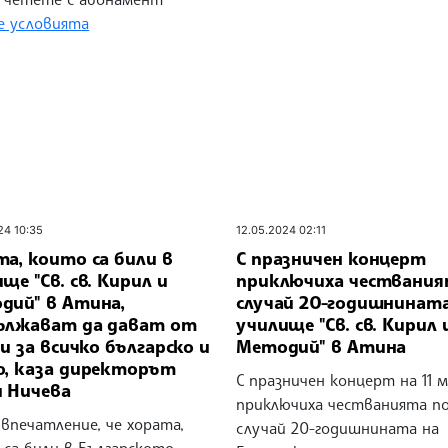
 условията
24 10:35
12.05.2024 02:11
а, които са били в
С празничен концерт
ще "Св. св. Кирил и
приключиха чествания
дий" в Атина,
случай 20-годишнината
ължават да дават от
училище "Св. св. Кирил 
си за всичко българско и
Методий" в Атина
о, каза директорът
С празничен концерт на 11 
 Ничева
приключиха честванията п
впечатление, че хората,
случай 20-годишнината на
 са били в Българското