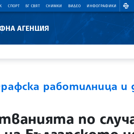
ВАЛ
К
СПОРТ
БГ СВЯТ
СНИМКИ
ВИДЕО
ИНФОГРАФИКИ
АФНА АГЕНЦИЯ
графска работилница и 
стванията по случ