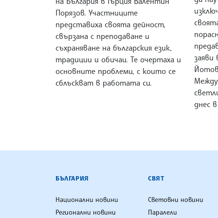
на България в Гърция Валентин
изклю
Порязов. Участниците
своят
представиха своята дейност,
порасн
свързана с преподаване и
предав
съхраняване на българския език,
заяви
традиции и обичаи. Те очертаха и
Йотов
основните проблеми, с които се
Между
сблъскват в работата си.
светл
днес в
БЪЛГАРСКА ТЕЛЕГРАФНА АГ
БЪЛГАРИЯ
СВЯТ
Национални новини
Световни новини
Регионални новини
Паралели