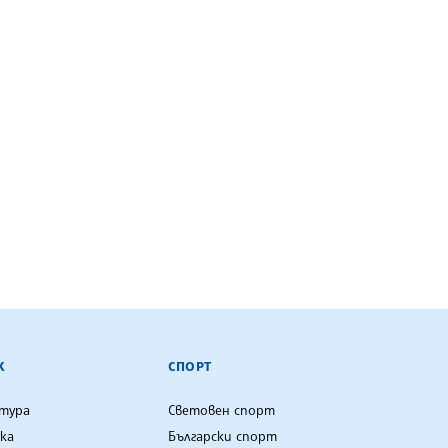
К
СПОРТ
лтура
Световен спорт
ка
Български спорт