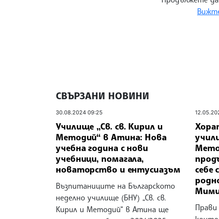
Вижте
СВЪРЗАНИ НОВИНИ
30.08.2024 09:25
12.05.20
Училище „Св. св. Кирил и
Хорат
Методий“ в Атина: Нова
учили
учебна година с нови
Мето
учебници, помагала,
прод
новаторство и ентусиазъм
себе 
родн
Възпитаниците на Българското
Мими
неделно училище (БНУ) „Св. св.
Прави 
Кирил и Методий“ в Атина ще
които