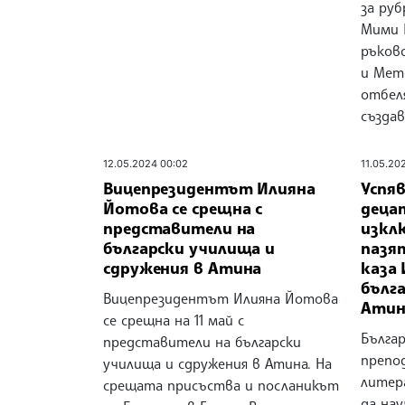
за руб
Мими 
ръково
и Мет
отбел
създав
12.05.2024 00:02
11.05.20
Вицепрезидентът Илияна
Успя
Йотова се срещна с
деца
представители на
изкл
български училища и
пазя
сдружения в Атина
каза
бълг
Вицепрезидентът Илияна Йотова
Атин
се срещна на 11 май с
Бълга
представители на български
препод
училища и сдружения в Атина. На
литер
срещата присъства и посланикът
да на