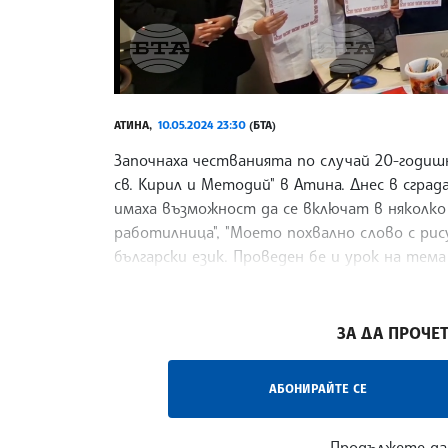
АТИНА,
10.05.2024 23:30
(БТА)
Започнаха честванията по случай 20-годиш
св. Кирил и Методий" в Атина. Днес в сгр
имаха възможност да се включат в няколко
работилница", "Моето похвално слово с рис
български език. Проведен бе и урок на тема
Европа“.
/ВД/
ЗА ДА ПРОЧЕТ
АБОНИРАЙТЕ СЕ
Продължете да