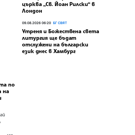
църква „Св. Йоан Рилски“ в
Лондон
09.08.2026 06:20
БГ СВЯТ
Утреня и Божествена света
литургия ще бъдат
отслужени на български
език днес в Хамбург
та по
 на
и
май
о