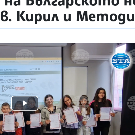
на Българското н
св. Кирил и Метод
Play
Video