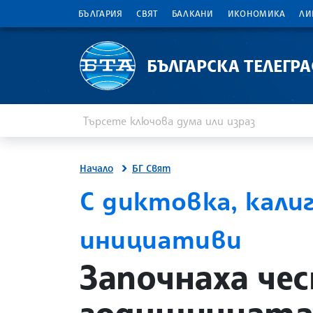
БЪЛГАРИЯ
СВЯТ
БАЛКАНИ
ИКОНОМИКА
ЛИ
БЪЛГАРСКА ТЕЛЕГР
Въведете ключова дума или израз
Търсене
Начало
БГ Свят
С диктовка, кали
инициативи
site.bta
Започнаха че