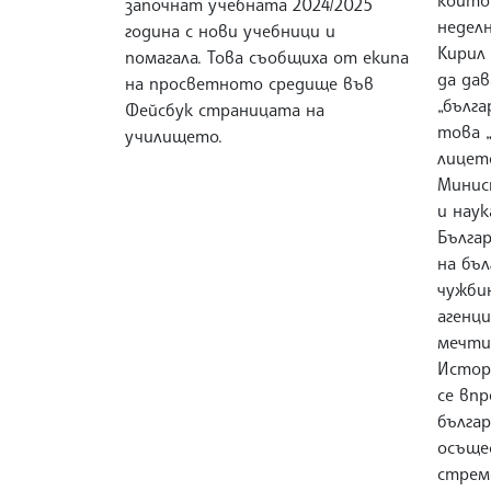
започнат учебната 2024/2025
неделн
година с нови учебници и
Кирил
помагала. Това съобщиха от екипа
да дав
на просветното средище във
„бълга
Фейсбук страницата на
това „
училището.
лицет
Минис
и нау
Българ
на бъ
чужби
агенци
мечти
Истори
се впр
българ
осъще
стрем