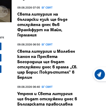
09.08.2026 07:05
БГ СВЯТ
Света литургия на
български език ще бъде
отслужена днес във
Франкфурт на Майн,
Германия
ЕТЕ
09.08.2026 06:50
БГ СВЯТ
Света литургия и Молебен
канон на Пресвета
Богородица ще бъдат
отслужени днес в храма „Св.
цар Борис Покръстител” в
ХРОНО
Берлин
09.08.2026 06:40
БГ СВЯТ
Утреня и Света литургия
ще бъдат отслужени днес в
Българската православна