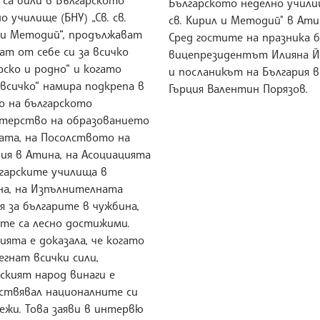
Българското неделно училищ
о училище (БНУ) „Св. св.
св. Кирил и Методий" в Ати
 и Методий“, продължават
Сред гостите на празника б
ат от себе си за всичко
вицепрезидентът Илияна 
рско и родно“ и когато
и посланикът на България в
всичко“ намира подкрепа в
Гърция Валентин Порязов.
о на българското
терство на образованието
ката, на Посолството на
ия в Атина, на Асоциацията
лгарските училища в
на, на Изпълнителната
я за българите в чужбина,
те са лесно достижими.
ята е доказала, че когато
егнат всички сили,
ският народ винаги е
ствявал националните си
ежи. Това заяви в интервю