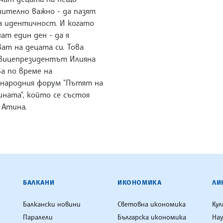
чително важно - да пазят
а идентичност. И когато
ат един ден - да я
ат на децата си. Това
 вицепрезидентът Илияна
а по време на
народния форум "Пътят на
ината", който се състоя
 Атина.
ЕНЦИЯ
БАЛКАНИ
ИКОНОМИКА
ЛИ
Балкански новини
Световна икономика
Ку
Паралели
Българска икономика
Нау