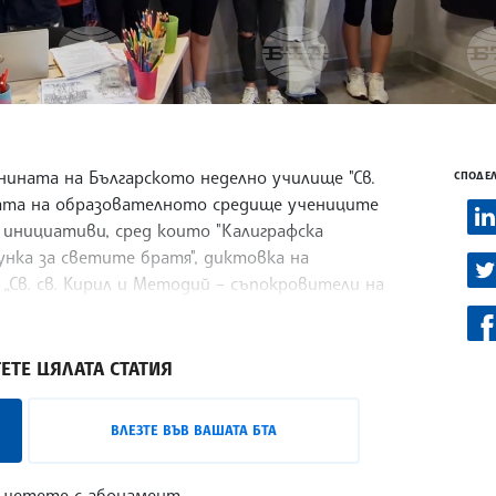
нината на Българското неделно училище "Св.
СПОДЕЛ
адата на образователното средище учениците
 инициативи, сред които "Калиграфска
унка за светите братя", диктовка на
 „Св. св. Кирил и Методий – съпокровители на
ЕТЕ ЦЯЛАТА СТАТИЯ
ВЛЕЗТЕ ВЪВ ВАШАТА БТА
 четете с абонамент