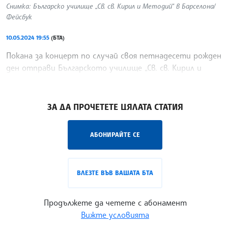
Снимка: Българско училище „Св. св. Кирил и Методий“ в Барселона/
Фейсбук
10.05.2024 19:55
(БТА)
Покана за концерт по случай своя петнадесети рожден
ден отправи Българското училище „Св. св. Кирил и
Методий“ в Барселона в своята Фейсбук страница.
/ЙК/
ЗА ДА ПРОЧЕТЕТЕ ЦЯЛАТА СТАТИЯ
АБОНИРАЙТЕ СЕ
ВЛЕЗТЕ ВЪВ ВАШАТА БТА
Продължете да четете с абонамент
Вижте условията