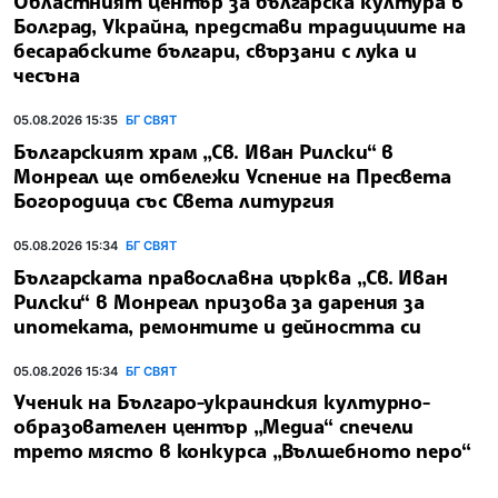
Областният център за българска култура в
Болград, Украйна, представи традициите на
бесарабските българи, свързани с лука и
чесъна
05.08.2026 15:35
БГ СВЯТ
Българският храм „Св. Иван Рилски“ в
Монреал ще отбележи Успение на Пресвета
Богородица със Света литургия
05.08.2026 15:34
БГ СВЯТ
Българската православна църква „Св. Иван
Рилски“ в Монреал призова за дарения за
ипотеката, ремонтите и дейността си
05.08.2026 15:34
БГ СВЯТ
Ученик на Българо-украинския културно-
образователен център „Медиа“ спечели
трето място в конкурса „Вълшебното перо“