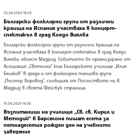
22.04.2024 16:25
Български фолклорни групи от различни
краища на Испания участваха в концерт-
спектакъл в град Коядо Виялба
Български фолклорни групи от различни краища на
Испания участваха в концерт-спектакъл в град Коядо
Виялба, област Мадрид. Събитието бе организирано от
Асоциация „Светлина” към Българското училище „Илия
Бешков” в града и от фолклорна танцова група
„Пъстър Хоровод”, съобщиха от Посолството ни в
Мадрид в своята Фейсбук страница.
15.04.2024 14:35
Възпитаници на училище „Св. св. Кирил и
Методий“ в Барселона пишат есета за
петнадесетия рожден ден на учебното
заведение