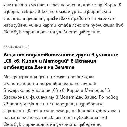
занятието класната стая на учениците се превърна в
изборна секция, в която имаше урна, избирателни
списъци, а децата упражняваха правото си на глас с
нарисувани лични карти, става ясно от публикация във
Фейсбук страницата на учебното заведение.
23.04.2024 11:42
Деца от подготвителните групи в училище
„Св. св. Кирил и Методий“ в Испания
отбелязаха Деня на Земята
Международния ден на Земята отбелязаха
възпитаници на подготвителните групи в
Българското училище „Св. св. Кирил и Методий“ в
Барселона и филиала му в Мойет Дел Вайес. По повод
22 април малките ни сънародници изработиха
хартиени цветя и слънчогледи, на които изобразиха и
нашата планета, става ясно от публикация във
Фейсбук страницата на учебното заведение.