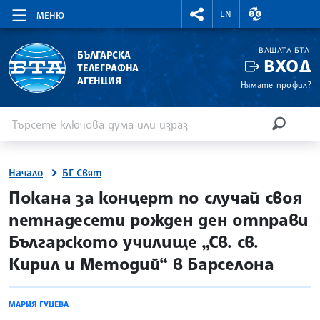
RIGHTMENU.SOCIAL
ВАЛУТНИ КУР
EN
МЕНЮ
ВАШАТА БТА
БЪЛГАРСКА
ВХОД
ТЕЛЕГРАФНА
АГЕНЦИЯ
Нямате профил?
Въведете ключова дума или израз
Търсене
ТЪРСЕН
Начало
БГ Свят
site.bta
Покана за концерт по случай своя
петнадесети рожден ден отправи
Българското училище „Св. св.
Кирил и Методий“ в Барселона
МАРИЯ ГУЦЕВА