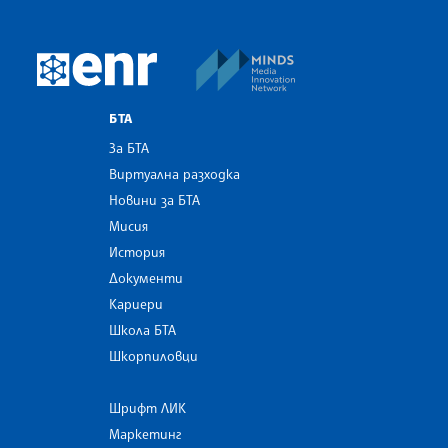
MINDS Media Innovatio
European Newsroom
БТА
За БТА
Виртуална разходка
Новини за БТА
Мисия
История
Документи
Кариери
Школа БТА
Шкорпиловци
Шрифт ЛИК
Маркетинг