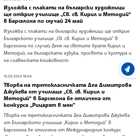
Изложба с плакати на български художници
ще открие училище „Св. св. Кирил и Методий“
в Барселона по случай 24 май
Изложба с плакати на български художници ще открие
Българското училище „Св. св. Кирил и Методий“ в
Барселона по случай Деня на светите братя Кирил и
Методий, на българската азбука, просвета и култура и
на славянската книжовност.
ХРОНО
15.05.2024 16:04
Творба на третокласничката Деа Димитрова
Джукева от училище „Св. св. Кирил и
Методий“ в Барселона бе отличена от
конкурса „Рицарят в мен”
Творба на третокласничката Деа Димитрова Джукева
от Българското училище „Кирил и Методий“ в
Барселона бе отличена от Международния конкурс