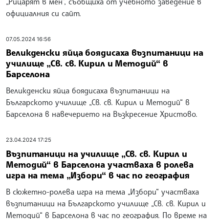
„Рицарят в мен”, съобщиха от учебното заведение в
официалния си сайт.
07.05.2024 16:56
Великденски яйца боядисаха възпитаници на
училище „Св. св. Кирил и Методий“ в
Барселона
Великденски яйца боядисаха възпитаници на
Българското училище „Св. св. Кирил и Методий“ в
Барселона в навечерието на Възкресение Христово.
23.04.2024 17:25
Възпитаници на училище „Св. св. Кирил и
Методий“ в Барселона участваха в ролева
игра на тема „Избори“ в час по география
В сюжетно-ролева игра на тема „Избори“ участваха
възпитаници на Българското училище „Св. св. Кирил и
Методий“ в Барселона в час по география. По време на