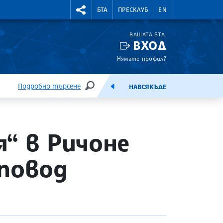
УТНИ КУРСОВЕ
RIGHTMENU.SOCIAL
БТА
ПРЕСКЛУБ
EN
ВАШАТА БТА
ВХОД
Нямате профил?
Подробно търсене
НАВСЯКЪДЕ
ТЪРСЕНЕ
ЕМИСИЯ
“ в Ричоне
 повод