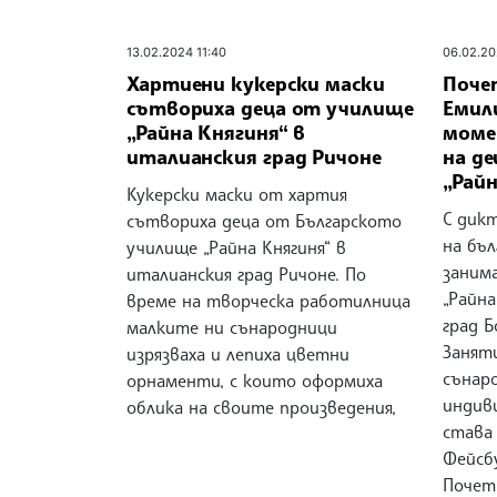
13.02.2024 11:40
06.02.20
Хартиени кукерски маски
Поче
сътвориха деца от училище
Емил
„Райна Княгиня“ в
моме
италианския град Ричоне
на д
„Райн
Кукерски маски от хартия
С дикт
сътвориха деца от Българското
на бъл
училище „Райна Княгиня“ в
заним
италианския град Ричоне. По
„Райна
време на творческа работилница
град Б
малките ни сънародници
Занят
изрязваха и лепиха цветни
сънаро
орнаменти, с които оформиха
индив
облика на своите произведения,
става
Фейсб
Почет