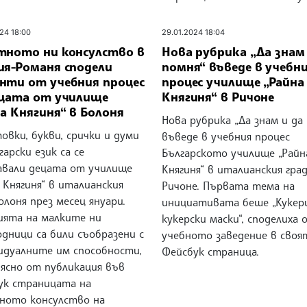
24 18:00
29.01.2024 18:04
тното ни консулство в
Нова рубрика „Да знам 
ия-Романя сподели
помня“ въведе в учебн
нти от учебния процес
процес училище „Райна
ецата от училище
Княгиня“ в Ричоне
а Княгиня“ в Болоня
Нова рубрика „Да знам и да
овки, букви, срички и думи
въведе в учебния процес
гарски език са се
Българското училище „Райн
авали децата от училище
Княгиня“ в италианския гра
 Княгиня“ в италианския
Ричоне. Първата тема на
олоня през месец януари.
инициативата беше „Кукер
ията на малките ни
кукерски маски“, споделиха 
дници са били съобразени с
учебното заведение в своя
идуалните им способности,
Фейсбук страница.
 ясно от публикация във
ук страницата на
ното консулство на