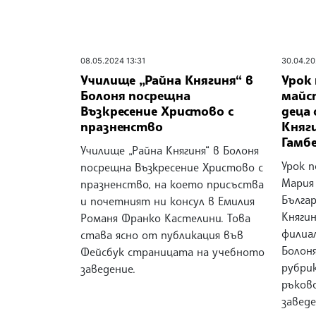
08.05.2024 13:31
30.04.20
Училище „Райна Княгиня“ в
Урок 
Болоня посрещна
майс
Възкресение Христово с
деца
празненство
Княги
Гамб
Училище „Райна Княгиня“ в Болоня
Урок 
посрещна Възкресение Христово с
Мария
празненство, на което присъства
Бълга
и почетният ни консул в Емилия
Княгин
Романя Франко Кастелини. Това
филиа
става ясно от публикация във
Болоня
Фейсбук страницата на учебното
рубрик
заведение.
ръков
завед