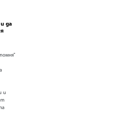
и да
ия
 помня“
а
д
и и
от
та