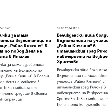
24 15:45
09.05.2024 11:55
ички за мама
Великденски яйца бояд
ботиха възпитаници на
възпитаници на учили
ще „Райна Княгиня“ в
„Райна Княгиня“ в
я по повод Деня на
италианския град Ричо
ата в Италия
навечерието на Възкре
Христово
чки за мама изработиха
Великденски яйца боядисаха
таници на Българското
възпитаници на Българско
е „Райна Княгиня“ в Болоня
училище „Райна Княгиня“ в
вод Деня на майката в
италианския град Ричоне в
я. Това съобщиха от
навечерието на Възкресени
етното средище в своята
Христово. Това съобщиха о
ук страница.
Почетното консулство на