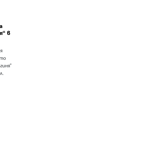
а
я“ в
я
ото
гиня“
л.