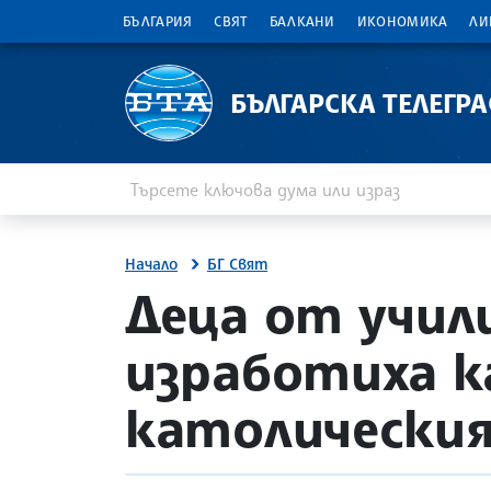
БЪЛГАРИЯ
СВЯТ
БАЛКАНИ
ИКОНОМИКА
ЛИ
БЪЛГАРСКА ТЕЛЕГР
Въведете ключова дума или израз
Търсене
Начало
БГ Свят
site.bta
Деца от учил
изработиха к
католическия