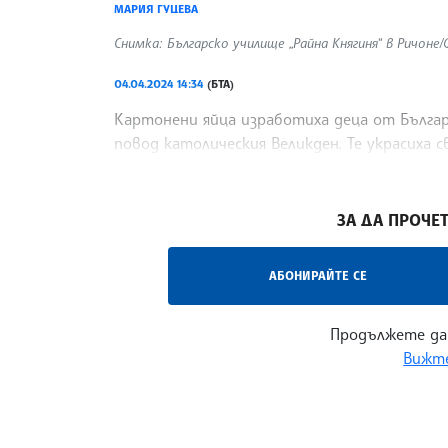
МАРИЯ ГУЦЕВА
Снимка: Българско училище „Райна Княгиня“ в Ричоне
04.04.2024 14:34
(БТА)
Картонени яйца изработиха деца от Българ
повод католическия Великден. Те украсиха 
публикация във Фейсбук страницата на об
/ИКВ/
ЗА ДА ПРОЧЕТ
АБОНИРАЙТЕ СЕ
Продължете да
Вижте