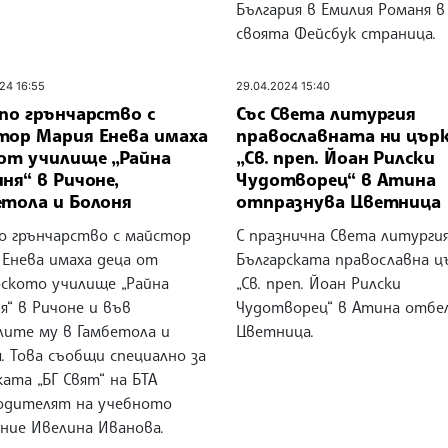
България в Емилия Романя в
своята Фейсбук страница.
24 16:55
29.04.2024 15:40
по грънчарство с
Със Света литургия
тор Мария Енева имаха
православната ни цър
 от училище „Райна
„Св. преп. Йоан Рилски
ня“ в Ричоне,
Чудотворец“ в Атина
етола и Болоня
отпразнува Цветница
по грънчарство с майстор
С празнична Света литурги
 Енева имаха деца от
Българската православна ц
рското училище „Райна
„Св. преп. Йоан Рилски
я“ в Ричоне и във
Чудотворец“ в Атина отбе
лите му в Гамбетола и
Цветница.
. Това съобщи специално за
ата „БГ Свят“ на БТА
одителят на учебното
ение Ивелина Иванова.