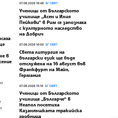
07.08.2026 16:48
БГ СВЯТ
Ученици от Българското
училище „Асен и Илия
Пейкови“ в Рим се запознаха
с културното наследство
на Добрич
исаха
ще
07.08.2026 16:00
БГ СВЯТ
Света литургия на
не в
български език ще бъде
сение
отслужена на 16 август във
Франкфурт на Майн,
Германия
то
07.08.2026 15:16
БГ СВЯТ
Ученици от Българското
училище „Българче“ в
е
Неапол посетиха
т
Казанлъшката тракийска
гробница