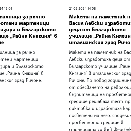
24 13:01
21.02.2024 14:08
тилница за ръчно
Макети на паметник н
ботени мартеници
Васил Левски изработи
низира и Българското
деца от Българското
ще „Райна Княгиня“ в
училище „Райна Княгин
не
италианския град Ричо
илница за ръчно
Макети на паметник на Ва
отени мартеници
Левски изработиха деца от
изира и Българското
Българското училище „Райн
е „Райна Княгиня“ в
Княгиня“ в италианския гра
нския град Ричоне.
Ричоне. По повод годишнин
от обесването на революц
възпитаници на просветн
средище решаваха тест, пр
диктовка и изработиха кар
посветени на него, сподели
просветното средище в
страницата си във Фейсбук