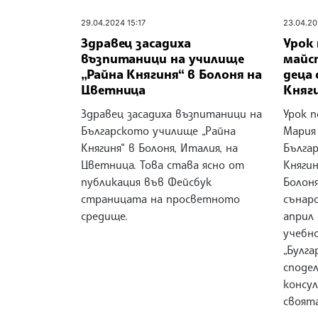
29.04.2024 15:17
23.04.20
Здравец засадиха
Урок 
възпитаници на училище
майс
„Райна Княгиня“ в Болоня на
деца
Цветница
Княги
Здравец засадиха възпитаници на
Урок 
Българското училище „Райна
Мария
Княгиня“ в Болоня, Италия, на
Бълга
Цветница. Това става ясно от
Княгин
публикация във Фейсбук
Болоня
страницата на просветното
сънаро
средище.
април
учебн
„Булга
споде
консу
своят