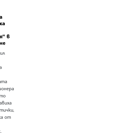
а
ха
я“ в
не
сил
а
д
ата
ионера
ото
авиха
тички,
ха от
.