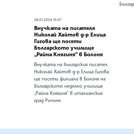
Българ
26.01.2024 15:07
Внучката на писателя
Николай Хайтов д-р Елица
Гигова ще посети
Българското училище
„Райна Княгиня” в Болоня
Внучката на българския писател
Николай Хайтов д-р Елица Гигова
ще посети филиала в Болоня на
Българското неделно училище
„Райна Княгиня” в италианския
град Ричоне.