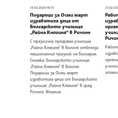
14.03.2024 16:13
27.02.20
Подаръци за Осми март
Рабо
изработиха деца от
изра
Българското училище
орга
„Райна Княгиня“ в Ричоне
учили
Ричо
С празнична програма училище
Работ
„Райна Княгиня“ в Болоня отбеляза
израб
националния празник на България.
орган
Снимка: Българското училище
училищ
„Райна Княгиня“ в Болоня.
италиа
Подаръци за Осми март
изработиха деца от Българското
училище „Райна Княгиня“ в град
Ричоне, Италия.