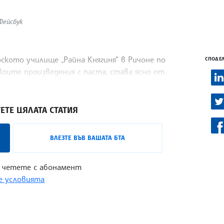
/Фейсбук
ското училище „Райна Княгиня“ в Ричоне по
СПОДЕЛ
своите произведения с паста, става ясно от
разователното средище.
ЕТЕ ЦЯЛАТА СТАТИЯ
ВЛЕЗТЕ ВЪВ ВАШАТА БТА
 четете с абонамент
 условията