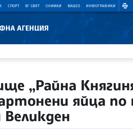
ВАЛ
К
СПОРТ
БГ СВЯТ
СНИМКИ
ВИДЕО
ИНФОГРАФИКИ
АФНА АГЕНЦИЯ
ище „Райна Княгиня
артонени яйца по
 Великден