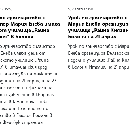
24 15:16
16.04.2024 11:41
по грънчарство с
Урок по грънчарство с
тор Мария Енева имаха
Мария Енева организир
 от училище „Райна
училище „Райна Княгин
ня“ в Болоня
Болоня на 21 април
по грънчарство с майстор
Урок по грънчарство с Мари
 Енева имаха деца от
Енева организира Българск
рското училище „Райна
неделно училище „Райна Кня
я“ в италианския град
в Болоня, Италия, на 21 апри
. Тя гостува на малките ни
дници на 21 април, а на 27
 ще посети и филиала на
ото заведение в квартал
рия“ в Гамбетола. Това
лиха от Почетното ни
лство в Емилия Романя в
а Фейсбук страница.