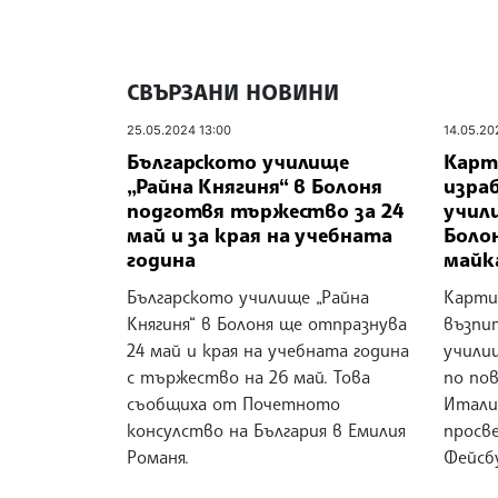
СВЪРЗАНИ НОВИНИ
25.05.2024 13:00
14.05.20
Българското училище
Карт
„Райна Княгиня“ в Болоня
изра
подготвя тържество за 24
учили
май и за края на учебната
Болон
година
майк
Българското училище „Райна
Карти
Княгиня“ в Болоня ще отпразнува
възпи
24 май и края на учебната година
училищ
с тържество на 26 май. Това
по по
съобщиха от Почетното
Итали
консулство на България в Емилия
просв
Романя.
Фейсб