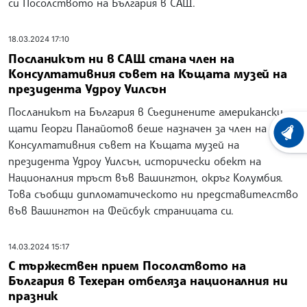
си Посолството на България в САЩ.
18.03.2024 17:10
Посланикът ни в САЩ стана член на
Консултативния съвет на Къщата музей на
президента Удроу Уилсън
Посланикът на България в Съединените американски
щати Георги Панайотов беше назначен за член на
ХРОНО
Консултативния съвет на Къщата музей на
президента Удроу Уилсън, исторически обект на
Националния тръст във Вашингтон, окръг Колумбия.
Това съобщи дипломатическото ни представителство
във Вашингтон на Фейсбук страницата си.
14.03.2024 15:17
С тържествен прием Посолството на
България в Техеран отбеляза националния ни
празник