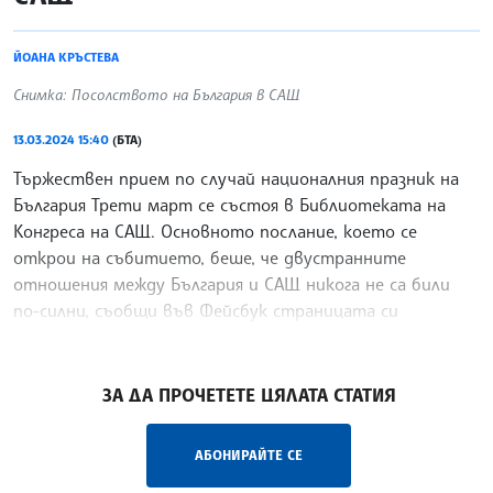
ЙОАНА КРЪСТЕВА
Снимка: Посолството на България в САЩ
13.03.2024 15:40
(БТА)
Тържествен прием по случай националния празник на
България Трети март се състоя в Библиотеката на
Конгреса на САЩ. Основното послание, което се
открои на събитието, беше, че двустранните
отношения между България и САЩ никога не са били
по-силни, съобщи във Фейсбук страницата си
Посолството на България в САЩ.
/ИКВ/
ЗА ДА ПРОЧЕТЕТЕ ЦЯЛАТА СТАТИЯ
АБОНИРАЙТЕ СЕ