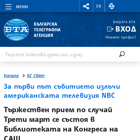
RIGHTMENU.SOCIAL
ВАЛУТНИ КУР
EN
МЕНЮ
ВАШАТА БТА
БЪЛГАРСКА
ВХОД
ТЕЛЕГРАФНА
АГЕНЦИЯ
Нямате профил?
Въведете ключова дума или израз
Търсене
ТЪРСЕН
Начало
БГ Свят
За първи път събитието излъчи
американската телевизия NBC
site.bta
Тържествен прием по случай
Трети март се състоя в
Библиотеката на Конгреса на
САЩ