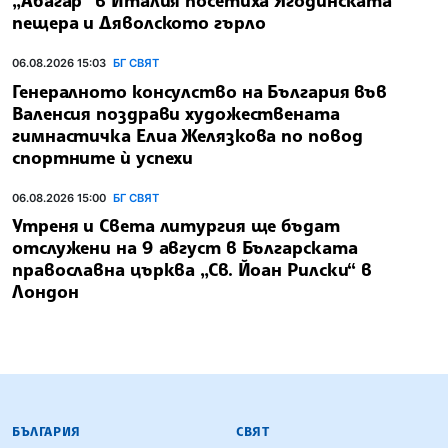
пещера и Дяволското гърло
06.08.2026 15:03
БГ СВЯТ
Генералното консулство на България във
Валенсия поздрави художествената
гимнастичка Елиа Желязкова по повод
спортните ѝ успехи
06.08.2026 15:00
БГ СВЯТ
Утреня и Света литургия ще бъдат
отслужени на 9 август в Българската
православна църква „Св. Йоан Рилски“ в
Лондон
БЪЛГАРСКА ТЕЛЕГРАФНА АГЕНЦИЯ
БЪЛГАРИЯ
СВЯТ