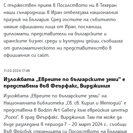
С тържествен прием в Посолството ни в Техеран
наши сънародници в Иран отбелязаха националния
празник на България. Сред гостите на събитието
имаше официални лица от Иран, посланици,
дипломати, представители на българските и
иранските бизнес среди и културни дейци, съобщиха
от дипломатическото ни представителство в
официалния си сайт.
11.03.2024 17:46
Изложбата „Евреите по българските земи” е
представена във Феърфакс, Вирджиния
Изложбата „Евреите по българските земи” на
Националната библиотека „Св. св. Кирил и Методий” е
представена в Bodzin Art Gallery към еврейския център
„Pozez“, в град Феърфакс, Вирджиния. Там тя може да
бъде разгледана в периода 7 – 20 март 2024 г., съобщи
във Фейсбук страницата си Посолството на България