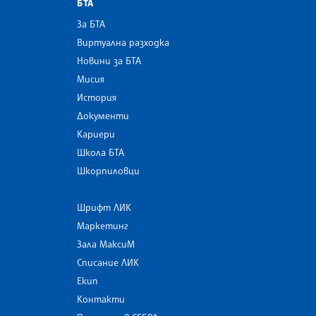
БТА
За БТА
Виртуална разходка
Новини за БТА
Мисия
История
Документи
Кариери
Школа БТА
Шкорпиловци
Шрифт ЛИК
Маркетинг
Зала МаксиМ
Списание ЛИК
Екип
Контакти