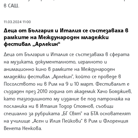
в САЩ.
11.03.2024 11:00
Деца от България и Италия се състезаваха в
рамките на Международен младежки
фестивал „Арлекин“
Деца от България и Италия се състезаваха в сферата
на музиката, документалното, игралното и
анимационно кино в рамките на Международен
младежки фестивал „Арлекин“, който се проведе в
Посолството ни в Рим на 9 и 10 март. Фестивалът е
създаден през 2010 година от академик Хачо Бояджиев,
като тазгодишното му издание бе под патронажа на
посланика ни в Италия Тодор Стоянов, съобщи
специално за рубриката „БГ Свят“ на БТА основателят
на училище „Асен и Илия Пейкови“ в Рим и Флоренция
Венета Ненкова.