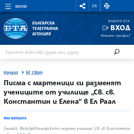
RIGHTMENU.SOCIAL
ВАЛУТНИ КУР
EN
МЕНЮ
ВАШАТА БТА
БЪЛГАРСКА
ВХОД
ТЕЛЕГРАФНА
АГЕНЦИЯ
Нямате профил?
Въведете ключова дума или израз
Търсене
ТЪРСЕН
Начало
БГ Свят
site.bta
Писма с мартеници си разменят
учениците от училище „Св. св.
Константин и Елена“ в Ел Раал
ИВА ВАТАШКА
Снимка: Фейсбук/Българското неделно училище „Св. св. Константин