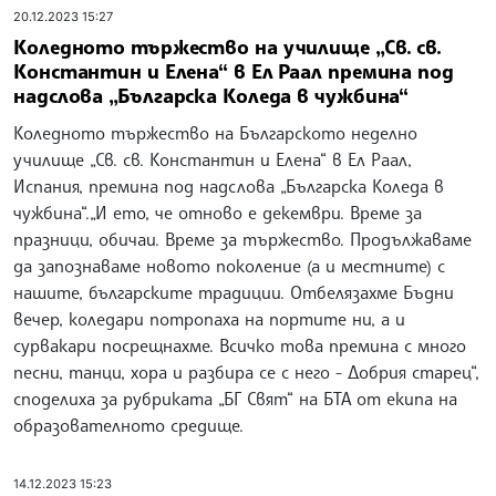
20.12.2023 15:27
Коледното тържество на училище „Св. св.
Константин и Елена“ в Ел Раал премина под
надслова „Българска Коледа в чужбина“
Коледното тържество на Българското неделно
училище „Св. св. Константин и Елена“ в Ел Раал,
Испания, премина под надслова „Българска Коледа в
чужбина“.„И ето, че отново е декември. Време за
празници, обичаи. Време за тържество. Продължаваме
да запознаваме новото поколение (а и местните) с
нашите, българските традиции. Отбелязахме Бъдни
вечер, коледари потропаха на портите ни, а и
сурвакари посрещнахме. Всичко това премина с много
песни, танци, хора и разбира се с него - Добрия старец“,
споделиха за рубриката „БГ Свят“ на БТА от екипа на
образователното средище.
14.12.2023 15:23