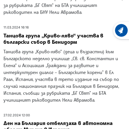
за рубриката „БГ Свят“ на БТА училищният
ръководител на БНУ Нели Аврамова.
11.03.2024 16:16
ХРОНО
Танцова група „Криво-ляво“ участва в
български събор в Бенидорм
Танцова група „Криво-ляво“ (деца и възрастни) към
Българското неделно училище „Св. св. Константин и
Елена“ и Асоциация „Граждани за развитие и
интеркултурен диалог – Българските корени” в Ел
Раал, Испания, участва в трето издание на събор по
случай националния празник на България в Бенидорм,
Испания, съобщи за рубриката „БГ Свят” на БТА
училищният ръководител Нели Аврамова.
27.02.2024 12:00
Ден на България отбелязаха в автономна