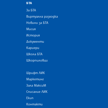
БТА
За БТА
Виртуална разходка
Новини за БТА
Мисия
История
Документи
Кариери
Школа БТА
Шкорпиловци
Шрифт ЛИК
Маркетинг
Зала МаксиМ
Списание ЛИК
Екип
Контакти