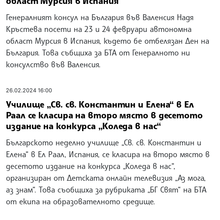
област Мурсия в Испания
Генералният консул на България във Валенсия Надя
Кръстева посети на 23 и 24 февруари автономна
област Мурсия в Испания, където бе отбелязан Ден на
България. Това събщиха за БТА от Генералното ни
консулство във Валенсия.
26.02.2024 16:00
Училище „Св. св. Константин и Елена“ в Ел
Раал се класира на второ място в десетото
издание на конкурса „Коледа в нас“
Българското неделно училище „Св. св. Константин и
Елена“ в Ел Раал, Испания, се класира на второ място в
десетото издание на конкурса „Коледа в нас“,
организиран от Детската онлайн телевизия „Аз мога,
аз знам“. Това съобщиха за рубриката „БГ Свят“ на БТА
от екипа на образователното средище.