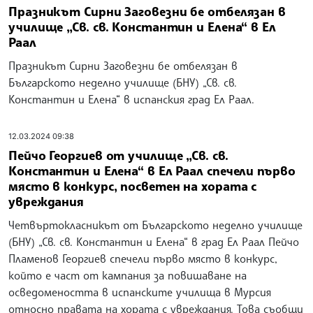
Празникът Сирни Заговезни бе отбелязан в
училище „Св. св. Константин и Елена“ в Ел
Раал
Празникът Сирни Заговезни бе отбелязан в
Българското неделно училище (БНУ) „Св. св.
Константин и Елена“ в испанския град Ел Раал.
12.03.2024 09:38
Пейчо Георгиев от училище „Св. св.
Константин и Елена“ в Ел Раал спечели първо
място в конкурс, посветен на хората с
увреждания
Четвъртокласникът от Българското неделно училище
(БНУ) „Св. св. Константин и Елена“ в град Ел Раал Пейчо
Пламенов Георгиев спечели първо място в конкурс,
който е част от кампания за повишаване на
осведомеността в испанските училища в Мурсия
относно правата на хората с увреждания. Това съобщи