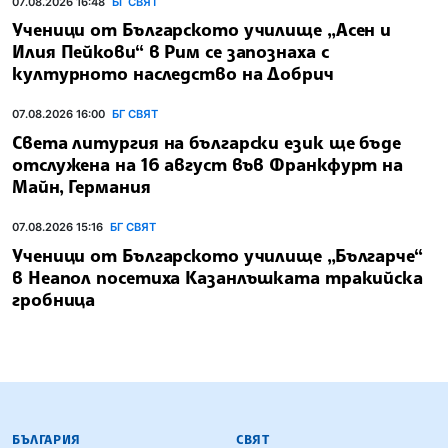
07.08.2026 16:48
БГ СВЯТ
Ученици от Българското училище „Асен и
Илия Пейкови“ в Рим се запознаха с
културното наследство на Добрич
07.08.2026 16:00
БГ СВЯТ
Света литургия на български език ще бъде
отслужена на 16 август във Франкфурт на
Майн, Германия
07.08.2026 15:16
БГ СВЯТ
Ученици от Българското училище „Българче“
в Неапол посетиха Казанлъшката тракийска
гробница
БЪЛГАРСКА ТЕЛЕГРАФНА АГЕНЦИЯ
БЪЛГАРИЯ
СВЯТ