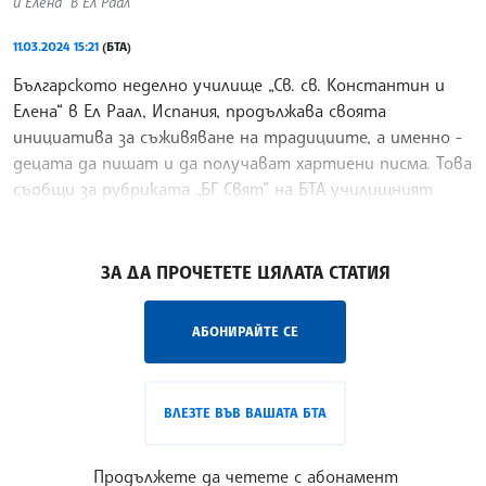
и Елена“ в Ел Раал
11.03.2024 15:21
(БТА)
Българското неделно училище „Св. св. Константин и
Елена“ в Ел Раал, Испания, продължава своята
инициатива за съживяване на традициите, а именно -
децата да пишат и да получават хартиени писма. Това
съобщи за рубриката „БГ Свят” на БТА училищният
ръководител Нели Аврамова.
/ЙК/
ЗА ДА ПРОЧЕТЕТЕ ЦЯЛАТА СТАТИЯ
АБОНИРАЙТЕ СЕ
ВЛЕЗТЕ ВЪВ ВАШАТА БТА
Продължете да четете с абонамент