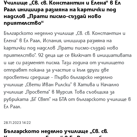
Училище „Св. св. Константин и Елена“ в Ел
Раал инициира размяна на картички под
надслов „Прати писмо-създай ново
приятелство“
Българското неделно училище „Св. св. Константин и
Елена“ в Ел Раал, Испания, инициира размяна на
картички под надслов „Прати писмо-създай ново
приятелство“. 92 деца ще се включат в инициативата
и ще си разменят писма. Тази година от училището
отправят покана за участие и към други две
просветни средище - Първо българско неделно
училище „Свети Иван Рилски” в Хатива и Начално
училище „Просвета” в Мурсия. Това съобщиха за
рубриката „БГ Свят” на БТА от българското училище в
Ел Раал.
28.11.2023 14:22
Българското неделно училище „Св. св.