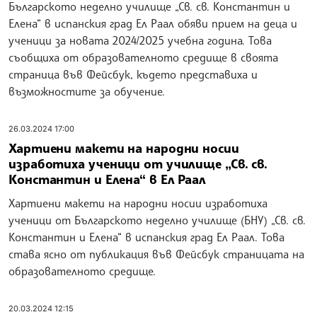
Българското неделно училище „Св. св. Константин и
Елена“ в испанския град Ел Раал обяви прием на деца и
ученици за новата 2024/2025 учебна година. Това
съобщиха от образователното средище в своята
страница във Фейсбук, където представиха и
възможностите за обучение.
26.03.2024 17:00
Хартиени макети на народни носии
изработиха ученици от училище „Св. св.
Константин и Елена“ в Ел Раал
Хартиени макети на народни носии изработиха
ученици от Българското неделно училище (БНУ) „Св. св.
Константин и Елена“ в испанския град Ел Раал. Това
става ясно от публикация във Фейсбук страницата на
образователното средище.
20.03.2024 12:15