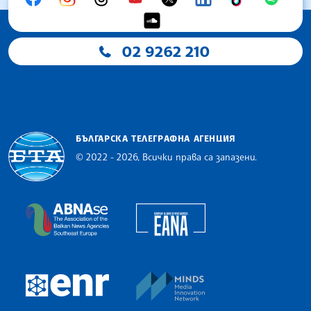
02 9262 210
БЪЛГАРСКА ТЕЛЕГРАФНА АГЕНЦИЯ
© 2022 - 2026, Всички права са запазени.
Българска телеграфна агенция
European Alliance of N
The Assocoation of the Balkan News Agencies S
MINDS Media Innovatio
European Newsroom