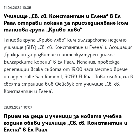
11.04.2024 10:35
Училище „Св. св. Константин и Елена“ в Ел
Раал отправи покана за присъединяване към
танцова група „Криво-ляво“
Танцова група „Криво-ляво“ към Българското неделно
училище (БНУ) „Св. св. Константин и Елена“ и Асоциация
„Граждани за развитие и интеркултурен диалог –
Българските корени” в Ел Раал, Испания, провежда
репетиции всяка събота от 19:00 часа местно време
на адрес calle San Ramon 1, 30139 El Raal. Това съобщиха в
своята страница във Фейсбук от училище „Св. св.
Константин и Елена“.
28.03.2024 10:07
Прием на деца и ученици за новата учебна
година обяви училище „Св. св. Константин и
Елена“ в Ел Раал