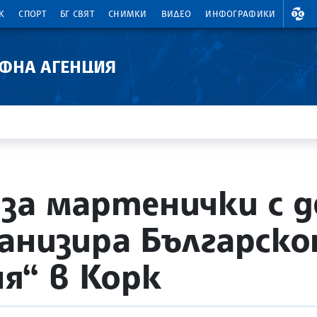
ВАЛ
К
СПОРТ
БГ СВЯТ
СНИМКИ
ВИДЕО
ИНФОГРАФИКИ
АФНА АГЕНЦИЯ
за мартенички с д
анизира Българск
я“ в Корк