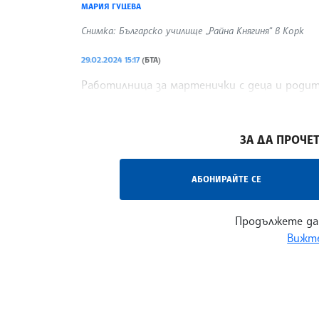
МАРИЯ ГУЦЕВА
Снимка: Българско училище „Райна Княгиня“ в Корк
29.02.2024 15:17
(БТА)
Работилница за мартенички с деца и родит
Княгиня“ в ирландския град Корк.
/ЙК/
ЗА ДА ПРОЧЕТ
АБОНИРАЙТЕ СЕ
Продължете да
Вижте