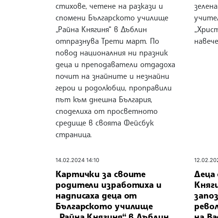
стихове, четене на разкази и
зелена
спомени Българското училище
учите
„Райна Княгиня“ в Дъблин
„Хрис
отпразнува Трети март. По
навеч
повод националния ни празник
деца и преподаватели отдадоха
почит на знайните и незнайни
герои и родолюбци, проправили
път към днешна България,
споделиха от просветното
средище в своята Фейсбук
страница.
14.02.2024 14:10
12.02.20
Картички за своите
Деца
родители изработиха и
Княги
надписаха деца от
запоз
Българското училище
рево
„Райна Княгиня“ в Дъблин
на Ва