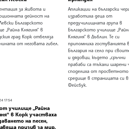
зентация за живота и
Апликации на български чер
юционната дейност на
изработиха деца от
 Левски Българското
предучилищната група в
е „Райна Княгиня“ в
Българското училище „Райн
ския град Корк отбеляза
Княгиня“ в Дъблин. Те си
нината от неговата гибел.
припомниха гостуванията 
България на село при своит
и дядовци, където „сръчни
прабаби са тъкали шарени ч
споделиха от просветното
средище в страницата си 
Фейсбук.
24 17:54
 от училище „Райна
иня“ в Корк участваха
даването на песен,
авяща призив за мир,