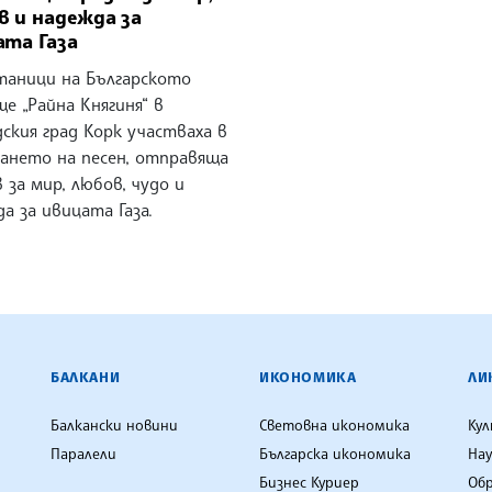
в и надежда за
ата Газа
таници на Българското
е „Райна Княгиня“ в
ския град Корк участваха в
ването на песен, отправяща
 за мир, любов, чудо и
а за ивицата Газа.
ЕНЦИЯ
БАЛКАНИ
ИКОНОМИКА
ЛИ
Балкански новини
Световна икономика
Ку
Паралели
Българска икономика
Нау
Бизнес Куриер
Об