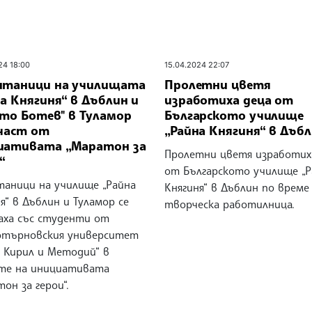
24 18:00
15.04.2024 22:07
итаници на училищата
Пролетни цветя
а Княгиня“ в Дъблин и
изработиха деца от
сто Ботев" в Туламор
Българското училище
 част от
„Райна Княгиня“ в Дъб
иативата „Маратон за
Пролетни цветя изработих
“
от Българското училище „Р
таници на училище „Райна
Княгиня“ в Дъблин по време
я“ в Дъблин и Туламор се
творческа работилница.
аха със студенти от
отърновския университет
в. Кирил и Методий“ в
те на инициативата
он за герои“.