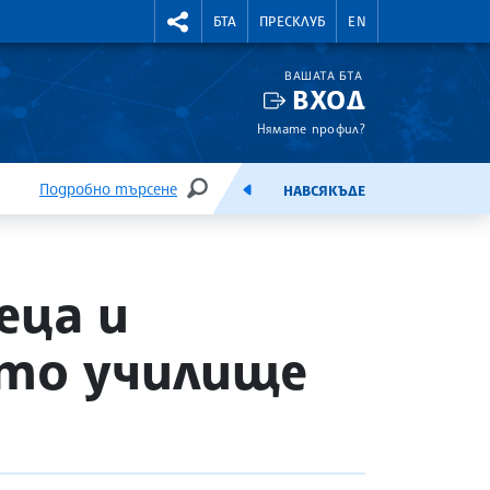
УТНИ КУРСОВЕ
RIGHTMENU.SOCIAL
БТА
ПРЕСКЛУБ
EN
ВАШАТА БТА
ВХОД
Нямате профил?
Подробно търсене
НАВСЯКЪДЕ
ТЪРСЕНЕ
ЕМИСИЯ
еца и
ото училище