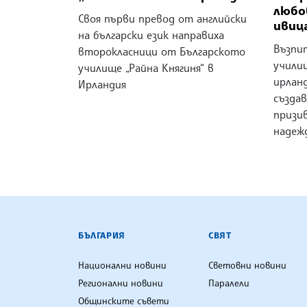
любо
Своя първи превод от английски
ивиц
на български език направиха
Възпи
второкласници от Българското
училищ
училище „Райна Княгиня“ в
ирланд
Ирландия
създа
призив
надежд
БЪЛГАРСКА ТЕЛЕГРАФНА АГ
БЪЛГАРИЯ
СВЯТ
Национални новини
Световни новини
Регионални новини
Паралели
Общинските съвети