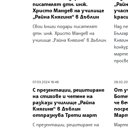
писателят дтн. инж.
„Райн
Христо Мандев на училище
участ
„Райна Княгиня“ в Дъблин
крас
Свои книги подари писателят
Над п
дтн. инж. Христо Мандев на
Бълга
училище „Райна Княгиня“ в Дъблин.
Княгин
конкур
марте
просв
07.03.2024 16:46
28.02.20
С презентации, рецитиране
От у
на стихове и четене на
Боте
разкази училище „Райна
че ве
Княгиня“ в Дъблин
поср
отпразнува Трети март
Мар
С презентации, рецитиране на
Марте