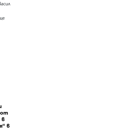
Васил
ще
и
 от
 в
я“ в