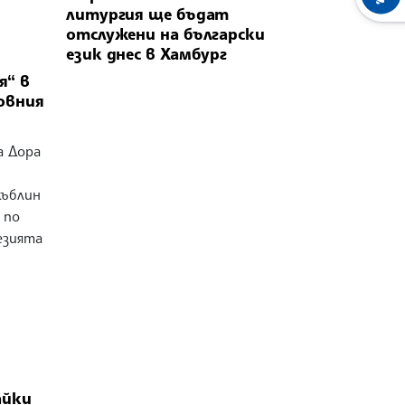
литургия ще бъдат
отслужени на български
език днес в Хамбург
я“ в
овния
а Дора
Дъблин
 по
езията
айки