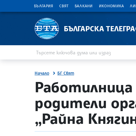
БЪЛГАРИЯ
СВЯТ
БАЛКАНИ
ИКОНОМИКА
ЛИ
БЪЛГАРСКА ТЕЛЕГР
Въведете ключова дума или израз
Търсене
Начало
БГ Свят
site.bta
Работилница 
родители орг
„Райна Княгин