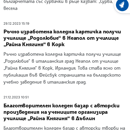
българчетата със сурвачки в ръце казват: „Сурва,
ХРОНО
весела
29.12.2023 15:19
Ръчно изработена коледна картичка получи
училище „Родолюбие“ в Неапол от училище
„Райна Княгиня“ в Корк
Ръчно изработена коледна картичка получи училище
„Родолюбие“ в италианския град Неапол от училище
„Райна Княгиня“ в Корк, Ирландия. Това става ясно от
публикация във Фейсбук страницата на българското
учебно заведение в италианския град.
21.12.2023 10:51
Благотворителен коледен базар с авторски
произведения на учениците организира
училище „Райна Княгиня“ в Дъблин
Благотворителен коледен базар с авторски творби на