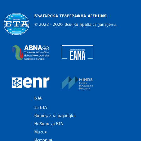
БЪЛГАРСКА ТЕЛЕГРАФНА АГЕНЦИЯ
© 2022 - 2026, Всички права са запазени.
Българска телеграфна агенция
European Alliance of N
The Assocoation of the Balkan News Agencies S
MINDS Media Innovatio
European Newsroom
БТА
За БТА
Виртуална разходка
Новини за БТА
Мисия
История