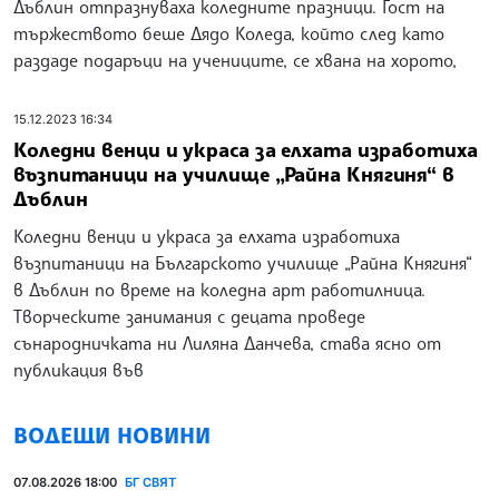
Дъблин отпразнуваха коледните празници. Гост на
тържеството беше Дядо Коледа, който след като
раздаде подаръци на учениците, се хвана на хорото,
15.12.2023 16:34
Коледни венци и украса за елхата изработиха
възпитаници на училище „Райна Княгиня“ в
Дъблин
Коледни венци и украса за елхата изработиха
възпитаници на Българското училище „Райна Княгиня“
в Дъблин по време на коледна арт работилница.
Творческите занимания с децата проведе
сънародничката ни Лиляна Данчева, става ясно от
публикация във
ВОДЕЩИ НОВИНИ
07.08.2026 18:00
БГ СВЯТ