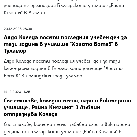
учениците организира Българското училище „Райна
Княгиня“ в Дъблин.
20.12.2023 08:00
Дядо Коледа посети последния учебен ден за
тази година в училище "Христо Ботев" в
Туламор
Дядо Коледа посети последния учебен ден за тази
календарна година в Българското училище "Христо
Ботев" в ирландския град Туламор.
19.12.2023 11:35
Със стихове, коледни песни, игри и викторини
училище „Райна Княгиня“ в Дъблин
отпразнува Коледа
Със стихове, коледни песни, забавни игри и викторини
децата от Българското училище „Райна Княгиня“ в