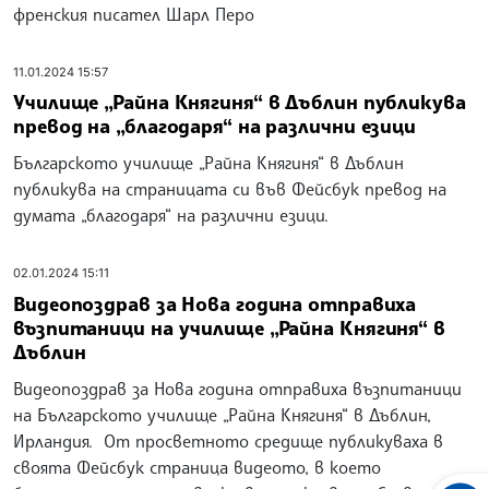
френския писател Шарл Перо
11.01.2024 15:57
Училище „Райна Княгиня“ в Дъблин публикува
превод на „благодаря“ на различни езици
Българското училище „Райна Княгиня“ в Дъблин
публикува на страницата си във Фейсбук превод на
думата „благодаря“ на различни езици.
02.01.2024 15:11
Видеопоздрав за Нова година отправиха
възпитаници на училище „Райна Княгиня“ в
Дъблин
Видеопоздрав за Нова година отправиха възпитаници
на Българското училище „Райна Княгиня“ в Дъблин,
Ирландия. От просветното средище публикуваха в
своята Фейсбук страница видеото, в което