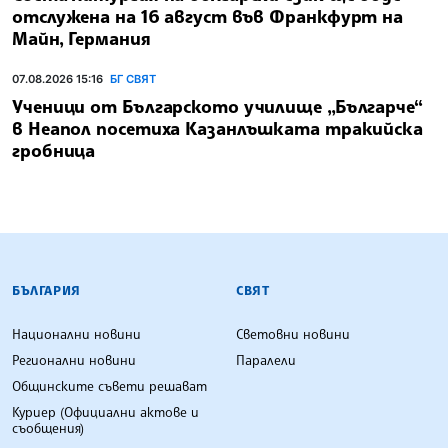
отслужена на 16 август във Франкфурт на
Майн, Германия
07.08.2026 15:16
БГ СВЯТ
Ученици от Българското училище „Българче“
в Неапол посетиха Казанлъшката тракийска
гробница
БЪЛГАРСКА ТЕЛЕГРАФНА АГЕНЦИЯ
БЪЛГАРИЯ
СВЯТ
Национални новини
Световни новини
Регионални новини
Паралели
Общинските съвети решават
Куриер (Официални актове и
съобщения)