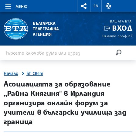
RIGHTMENU.SOCIAL
ВАЛУТНИ КУР
EN
МЕНЮ
ВАШАТА БТА
БЪЛГАРСКА
ВХОД
ТЕЛЕГРАФНА
АГЕНЦИЯ
Нямате профил?
Въведете ключова дума или израз
Търсене
ТЪРСЕН
Начало
БГ Свят
site.bta
Асоциацията за образование
„Райна Княгиня" в Ирландия
организира онлайн форум за
учители в български училища зад
граница