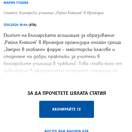
МАРИЯ ГУЦЕВА
Снимка: Българско училище „Райна Княгиня“ в Ирландия
17.01.2024 16:44
(БТА)
Екипът на Българската асоциация за образование
„Райна Княгиня" в Ирландия организира онлайн среща
„Заедно в глобален форум – майсторски класове и
споделяне на добри практики за учители в
българските училища в чужбина". Това става ясно от
публикация в официалната интернет страница на
Асоциацията на българските училища в чужбина.
/ИКВ/
ЗА ДА ПРОЧЕТЕТЕ ЦЯЛАТА СТАТИЯ
АБОНИРАЙТЕ СЕ
ВЛЕЗТЕ ВЪВ ВАШАТА БТА