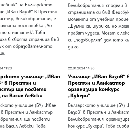
учебник“ на Българското
Великобритания, сподели в
ще „Иван Вазов“ в Престън
страницата си във Фейсбу
астър, Великобритания, е
моменти от учебния проце
алната постановка „До
„Шумни са, щури са, но мог
ото и нататък“. Това
правят чудеса. Могат с лек
иха в своята страница във
си „подхвърлят" земното къ
ук от образователното
да го
ще.
24 11:23
22.01.2024 14:30
арското училище „Иван
Училище „Иван Вазов“ 
“ в Престън и
Престън и Ланкастър
астър ще посвети
организира конкурс
 на Васил Левски
„Кукери“
ското училище (БУ) „Иван
Българското училище (БУ) 
 в Престън и Ланкастър,
Вазов“ в Престън и Ланкаст
обритания, ще посвети
Великобритания, организир
на Васил Левски. Това
конкурс „Кукери“. Това съоб