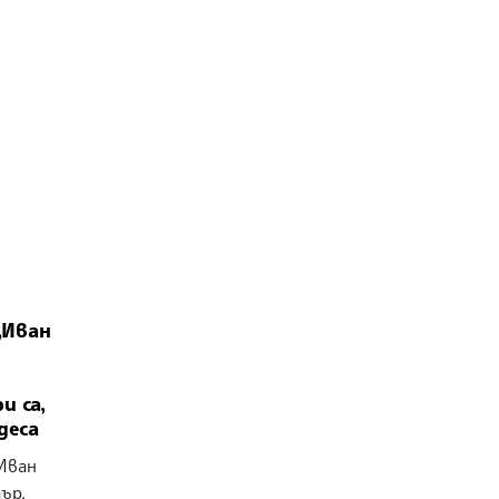
„Иван
и са,
деса
„Иван
ър,