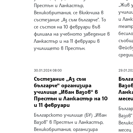
„Жив 
Престън и Ланкастър,
учили
Великобритания, се включиха в
и Ланк
състезание „Аз съм българче“. То
театр
се състоя на 10 февруари във
бесил
филиала на учебното заведение в
съобщ
Ланкастър и на 11 февруари в
Фейсб
училището в Престън.
среди
30.01.2024 08:00
29.01.20
Състезание „Аз съм
Бълг
българче“ организира
Вазов
училище „Иван Вазов“ в
Ланк
Престън и Ланкастър на 10
месец
и 11 февруари
Българ
Българското училище (БУ) „Иван
Вазов“
Вазов“ в Престън и Ланкастър,
Велик
Великобритания, организира
месец 