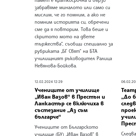
забравяме миналото или само си
мислим, че го помним, а ако не
помним историята си, обречени
сме да я повторим. Това беше и
скритото мото на двете
тържества“, съобщи специално за
рубриката „БГ Свят“ на БТА
училищният ръководител Ралица
Невянова-Бойкова.
12.02.2024 12:29
06.02.20
Учениците от училище
Теат
„Иван Вазов“ в Престън и
„До 
Ланкастър се включиха в
след
състезание „Аз съм
прое
българче“
учил
Прес
Учениците от Българското
Следв
училище (БУ) „Иван Вазов“ в