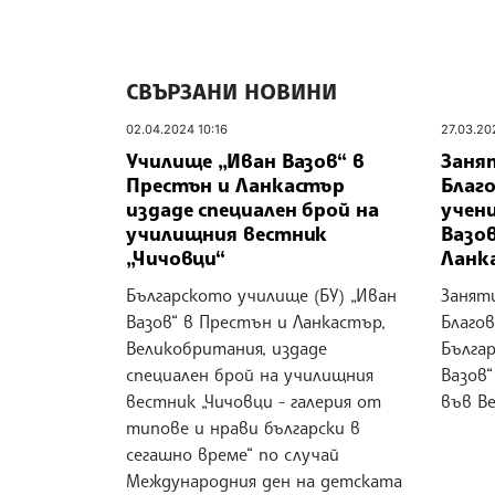
СВЪРЗАНИ НОВИНИ
02.04.2024 10:16
27.03.20
Училище „Иван Вазов“ в
Заня
Престън и Ланкастър
Благ
издаде специален брой на
учен
училищния вестник
Вазов
„Чичовци“
Ланк
Българското училище (БУ) „Иван
Занят
Вазов“ в Престън и Ланкастър,
Благо
Великобритания, издаде
Бълга
специален брой на училищния
Вазов
вестник „Чичовци - галерия от
във В
типове и нрави български в
сегашно време“ по случай
Международния ден на детската