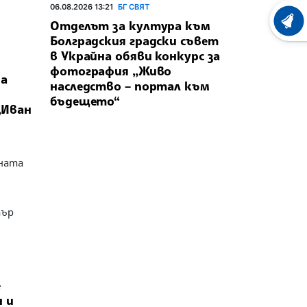
06.08.2026 13:21
БГ СВЯТ
Отделът за култура към
ХРОНО
Болградския градски съвет
в Украйна обяви конкурс за
фотография „Живо
на
наследство – портал към
бъдещето“
„Иван
ната
тър
е
н и