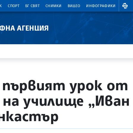
ВАЛ
К
СПОРТ
БГ СВЯТ
СНИМКИ
ВИДЕО
ИНФОГРАФИКИ
АФНА АГЕНЦИЯ
е първият урок от
 на училище „Иван 
анкастър