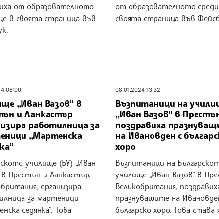
иха от образователното
от образователното среди
ще в своята страница във
своята страница във Фейсб
ук.
24 08:00
08.01.2024 13:32
ище „Иван Вазов“ в
Възпитаници на учили
тън и Ланкастър
„Иван Вазов“ в Престъ
низира работилница за
поздравиха празнуващ
еници „Мартенска
на Ивановден с българс
ка“
хоро
ското училище (БУ) „Иван
Възпитаници на Българско
 в Престън и Ланкастър,
училище „Иван Вазов“ в Пре
обритания, организира
Великобритания, поздравих
илница за мартеници
празнуващите на Ивановде
нска седянка“. Това
българско хоро. Това става 