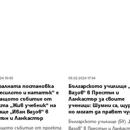
24 10:30
05.02.2024 17:34
ралната постановка
Българското училище 
бесилото и нататък“ е
Вазов“ в Престън и
ващото събитие от
Ланкастър за своите
кта „Жив учебник“ на
ученици: Шумни са, щур
ище „Иван Вазов“ в
но могат да правят чу
тън и Ланкастър
Българското училище (БУ) 
ащото събитие от проекта
Вазов“ в Престън и Ланкаст