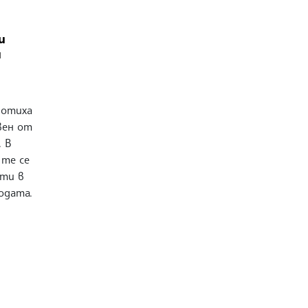
и
и
ботиха
вен от
 В
 те се
сти в
одата.