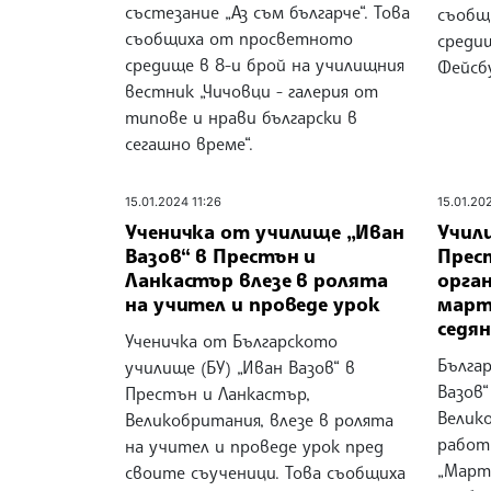
състезание „Аз съм българче“. Това
съобщ
съобщиха от просветното
среди
средище в 8-и брой на училищния
Фейсб
вестник „Чичовци - галерия от
типове и нрави български в
сегашно време“.
15.01.2024 11:26
15.01.20
Ученичка от училище „Иван
Учил
Вазов“ в Престън и
Прес
Ланкастър влезе в ролята
орга
на учител и проведе урок
март
седян
Ученичка от Българското
Българ
училище (БУ) „Иван Вазов“ в
Вазов“
Престън и Ланкастър,
Велик
Великобритания, влезе в ролята
работ
на учител и проведе урок пред
„Марте
своите съученици. Това съобщиха