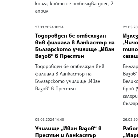
книга, който се отбелязва днес, 2
април.
27.03.2024 10:24
22.03.20
Тодоровден бе отбелязан
Излез
във филиала в Ланкастър на
„Чичо
Българското училище „Иван
типов
Вазов“ в Престън
сега
Тодоровден бе отбелязан във
Българ
филиала в Ланкастър на
Вазов“
Българското училище „Иван
Велик
Вазов“ в Престън.
брой (
галер
българ
05.03.2024 14:40
26.02.20
Училище „Иван Вазов“ в
Рабо
Престън и Ланкастър
„Мар