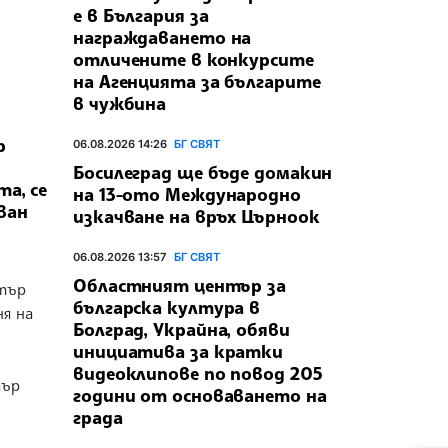
е в България за
награждаването на
отличените в конкурсите
на Агенцията за българите
в чужбина
р
06.08.2026 14:26
БГ СВЯТ
Босилеград ще бъде домакин
та, се
на 13-ото Международно
ван
изкачване на връх Църноок
06.08.2026 13:57
БГ СВЯТ
Областният център за
етър
българска култура в
ня на
Болград, Украйна, обяви
инициатива за кратки
видеоклипове по повод 205
тър
години от основаването на
града