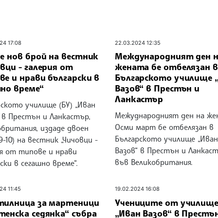
24 17:08
22.03.2024 12:35
е нов брой на вестник
Международният ден 
вци - галерия от
жената бе отбелязан в
е и нрави български в
Българското училище 
шно време“
Вазов“ в Престън и
Ланкастър
ското училище (БУ) „Иван
Межуднародният ден на же
 в Престън и Ланкастър,
Осми март бе отбелязан в
обритания, издаде двоен
Българското училище „Иван
9-10) на вестник „Чичовци -
Вазов“ в Престън и Ланкас
ия от типове и нрави
във Великобритания.
ски в сегашно време“.
24 11:45
19.02.2024 16:08
тилница за мартеници
Учениците от училищ
тенска седянка“ събра
„Иван Вазов“ в Престъ