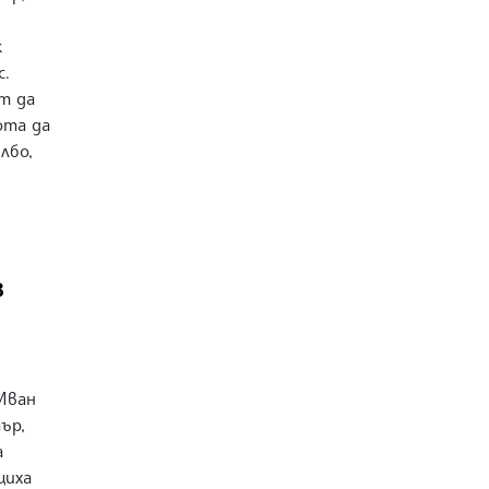
к
с.
ат да
ота да
лбо,
в
„Иван
ър,
а
щиха