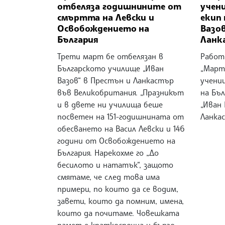
отбеляза годишнините от
учени
смъртта на Левски и
екип
Освобождението на
Вазов
България
Ланк
Трети март бе отбелязан в
Работ
Българското училище „Иван
„Марте
Вазов“ в Престън и Ланкастър
учениц
във Великобритания. „Празникът
на Бъл
и в двете ни училища беше
„Иван 
посветен на 151-годишнината от
Ланка
обесването на Васил Левски и 146
години от Освобождението на
България. Нарекохме го „До
бесилото и нататък“, защото
смятаме, че след това има
примери, по които да се водим,
завети, които да помним, имена,
които да почитаме. Човешката
памет е краткосрочна и бързо