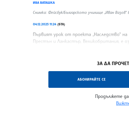
ИВА ВАТАШКА
Снимка: Фейсбук/Българското училище „Иван Вазов“
04.12.2023 11:24
(БТА)
Първият урок от проекта „Наследство“ на 
Престън и Ланкастър, Великобритания, е оз
образователното средище в своята страни
/ЙК/
ЗА ДА ПРОЧЕТ
АБОНИРАЙТЕ СЕ
Продължете да
Вижте