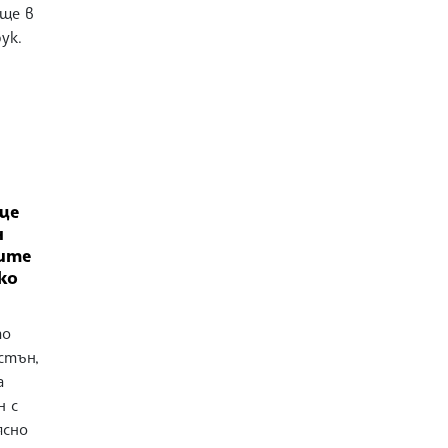
ще в
ук.
ще
н
ите
ко
то
стън,
а
н с
ясно