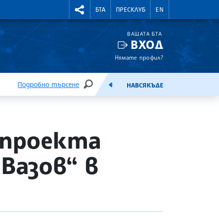
УТНИ КУРСОВЕ
RIGHTMENU.SOCIAL
БТА
ПРЕСКЛУБ
EN
ВАШАТА БТА
ВХОД
Нямате профил?
Подробно търсене
НАВСЯКЪДЕ
ТЪРСЕНЕ
ЕМИСИЯ
 проекта
Вазов“ в