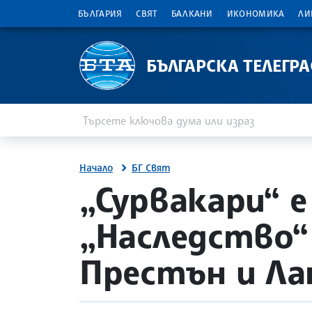
БЪЛГАРИЯ
СВЯТ
БАЛКАНИ
ИКОНОМИКА
ЛИ
БЪЛГАРСКА ТЕЛЕГР
Въведете ключова дума или израз
Търсене
Начало
БГ Свят
site.bta
„Сурвакари“ 
„Наследство“
Престън и Л