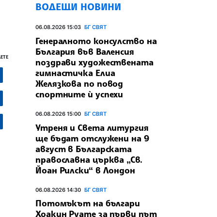
ВОДЕЩИ НОВИНИ
06.08.2026 15:03
БГ СВЯТ
Генералното консулство на
България във Валенсия
ЕТЕ
поздрави художествената
гимнастичка Елиа
Желязкова по повод
спортните ѝ успехи
06.08.2026 15:00
БГ СВЯТ
Утреня и Света литургия
ще бъдат отслужени на 9
август в Българската
православна църква „Св.
Йоан Рилски“ в Лондон
06.08.2026 14:30
БГ СВЯТ
Потомъкът на българи
Хоакин Руате за първи път