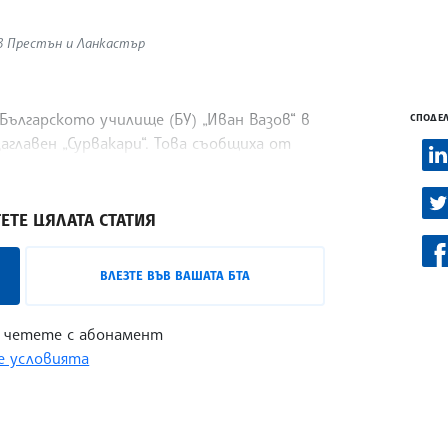
 в Престън и Ланкастър
Българското училище (БУ) „Иван Вазов“ в
СПОДЕЛ
аглавен „Сурвакари“. Това съобщиха от
ца във Фейсбук.
ЕТЕ ЦЯЛАТА СТАТИЯ
ВЛЕЗТЕ ВЪВ ВАШАТА БТА
 четете с абонамент
 условията