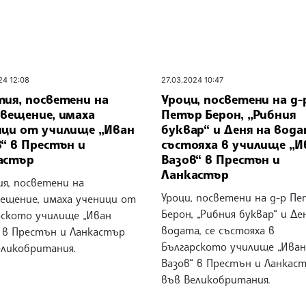
24 12:08
27.03.2024 10:47
тия, посветени на
Уроци, посветени на д-
овещение, имаха
Петър Берон, „Рибния
ици от училище „Иван
буквар“ и Деня на вода
“ в Престън и
състояха в училище „И
астър
Вазов“ в Престън и
Ланкастър
ия, посветени на
Уроци, посветени на д-р П
вещение, имаха ученици от
Берон, „Рибния буквар“ и Де
рското училище „Иван
водата, се състояха в
“ в Престън и Ланкастър
Българското училище „Иван
еликобритания.
Вазов“ в Престън и Ланкас
във Великобритания.