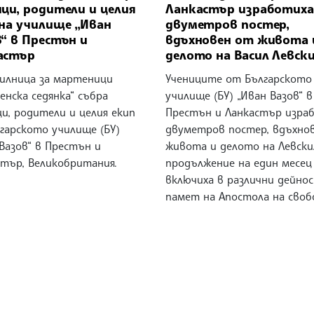
ци, родители и целия
Ланкастър изработиха
 на училище „Иван
двуметров постер,
“ в Престън и
вдъхновен от живота 
астър
делото на Васил Левск
илница за мартеници
Учениците от Българското
нска седянка“ събра
училище (БУ) „Иван Вазов“ в
и, родители и целия екип
Престън и Ланкастър изра
гарското училище (БУ)
двуметров постер, вдъхно
Вазов“ в Престън и
живота и делото на Левски.
стър, Великобритания.
продължение на един месец
включиха в различни дейно
памет на Апостола на своб