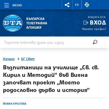
RIGHTMENU.SOCIAL
ВАЛУТНИ КУР
EN
МЕНЮ
ВАШАТА БТА
БЪЛГАРСКА
ВХОД
ТЕЛЕГРАФНА
АГЕНЦИЯ
Нямате профил?
Въведете ключова дума или израз
Търсене
ТЪРСЕН
Начало
БГ Свят
site.bta
Възпитаници на училище „Св. св.
Кирил и Методий“ във Виена
започват проект „Моето
родословно дърво и история“
ЙОАНА КРЪСТЕВА