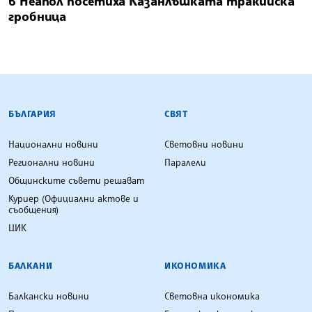
в Неапол посетиха Казанлъшката тракийска
гробница
БЪЛГАРСКА ТЕЛЕГРАФНА АГЕНЦИЯ
БЪЛГАРИЯ
СВЯТ
Национални новини
Световни новини
Регионални новини
Паралели
Общинските съвети решават
Куриер (Официални актове и
съобщения)
ЦИК
БАЛКАНИ
ИКОНОМИКА
Балкански новини
Световна икономика