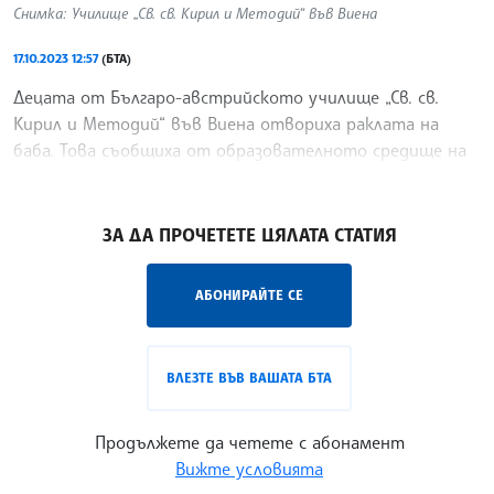
Снимка: Училище „Св. св. Кирил и Методий“ във Виена
17.10.2023 12:57
(БТА)
Децата от Българо-австрийското училище „Св. св.
Кирил и Методий“ във Виена отвориха раклата на
баба. Това съобщиха от образователното средище на
страницата си във Фейсбук
/ИКВ/
ЗА ДА ПРОЧЕТЕТЕ ЦЯЛАТА СТАТИЯ
АБОНИРАЙТЕ СЕ
ВЛЕЗТЕ ВЪВ ВАШАТА БТА
Продължете да четете с абонамент
Вижте условията