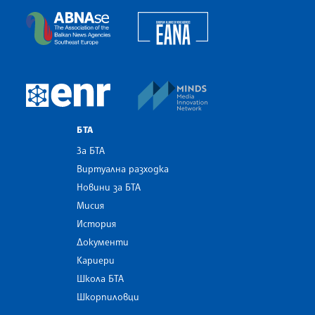
European Alliance of N
The Assocoation of the Balkan News Agencies S
MINDS Media Innovatio
European Newsroom
БТА
За БТА
Виртуална разходка
Новини за БТА
Мисия
История
Документи
Кариери
Школа БТА
Шкорпиловци