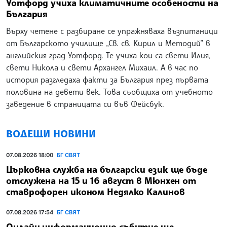
Уотфорд учиха климатичните особености на
България
Върху четене с разбиране се упражняваха възпитаници
от Българското училище „Св. св. Кирил и Методий” в
английския град Уотфорд. Те учиха кои са свети Илия,
свети Никола и свети Архангел Михаил. А в час по
история разгледаха факти за България през първата
половина на девети век. Това съобщиха от учебното
заведение в страницата си във Фейсбук.
ВОДЕЩИ НОВИНИ
07.08.2026 18:00
БГ СВЯТ
Църковна служба на български език ще бъде
отслужена на 15 и 16 август в Мюнхен от
ставрофорен иконом Недялко Калинов
07.08.2026 17:54
БГ СВЯТ
Онлайн информационно събитие ще