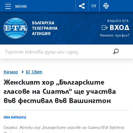
RIGHTMENU.SOCIAL
ВАЛУТНИ КУР
EN
МЕНЮ
ВАШАТА БТА
БЪЛГАРСКА
ВХОД
ТЕЛЕГРАФНА
АГЕНЦИЯ
Нямате профил?
Въведете ключова дума или израз
Търсене
ТЪРСЕН
Начало
БГ Свят
site.bta
Женският хор „Българските
гласове на Сиатъл“ ще участва
във фестивал във Вашингтон
ИВА ВАТАШКА
Снимка: Женски хор „Българските гласове на Сиатъл“/Edi Valcheva