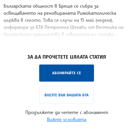
Българската общност в Брещя се събра за
освещаването на реновираната Римокатолическа
църква в селото. Това се случи на 15 май (неделя),
информира за БТА Петронела Шехаби от вестника на
българското малцинство в северната ни съседка -
"Наша глас".
/МГ/
ЗА ДА ПРОЧЕТЕТЕ ЦЯЛАТА СТАТИЯ
АБОНИРАЙТЕ СЕ
ВЛЕЗТЕ ВЪВ ВАШАТА БТА
Продължете да четете с абонамент
Вижте условията