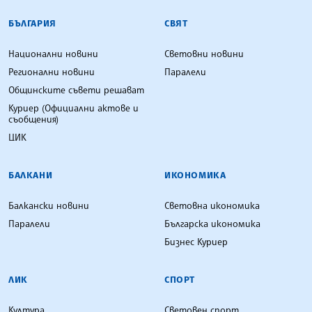
БЪЛГАРСКА ТЕЛЕГРАФНА АГЕНЦИЯ
БЪЛГАРИЯ
СВЯТ
Национални новини
Световни новини
Регионални новини
Паралели
Общинските съвети решават
Куриер (Официални актове и
съобщения)
ЦИК
БАЛКАНИ
ИКОНОМИКА
Балкански новини
Световна икономика
Паралели
Българска икономика
Бизнес Куриер
ЛИК
СПОРТ
Култура
Световен спорт