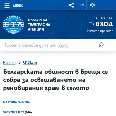
RIGHTMENU.SOCIAL
ВАЛУТНИ КУР
EN
МЕНЮ
ВАШАТА БТА
БЪЛГАРСКА
ВХОД
ТЕЛЕГРАФНА
АГЕНЦИЯ
Нямате профил?
Въведете ключова дума или израз
Търсене
ТЪРСЕН
Начало
БГ Свят
site.bta
Българската общност в Брещя се
събра за освещаването на
реновирания храм в селото
МАРТИНА ГАНЧЕВА
16.05.2022 11:39
(БТА)