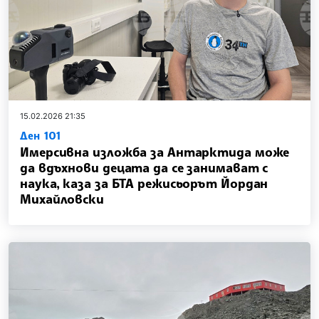
15.02.2026 21:35
Ден 101
Имерсивна изложба за Антарктида може
да вдъхнови децата да се занимават с
наука, каза за БТА режисьорът Йордан
Михайловски