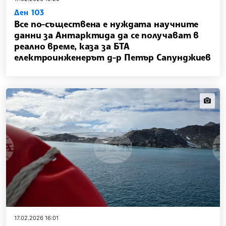
Ден 103
Все по-съществена е нуждата научните
данни за Антарктида да се получават в
реално време, каза за БТА
електроинженерът д-р Петър Сапунджиев
news.i
17.02.2026 16:01