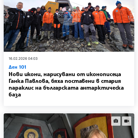
16.02.2026 04:03
Ден 101
Нови икони, нарисувани от иконописеца
Ганка Павлова, бяха поставени в стария
параклис на българската антарктическа
база
news.images
news.vi