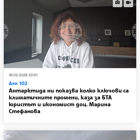
news.images
news.vi
16.02.2026 20:01
Ден 102
Антарктида ни показва колко ключови са
климатичните промени, каза за БТА
юристът и икономист доц. Марина
Стефанова