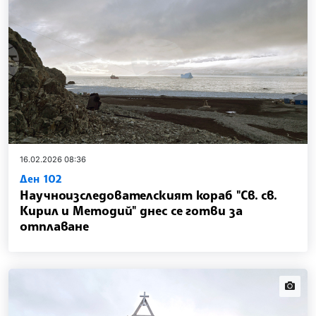
16.02.2026 08:36
Ден 102
Научноизследователският кораб "Св. св.
Кирил и Методий" днес се готви за
отплаване
news.i