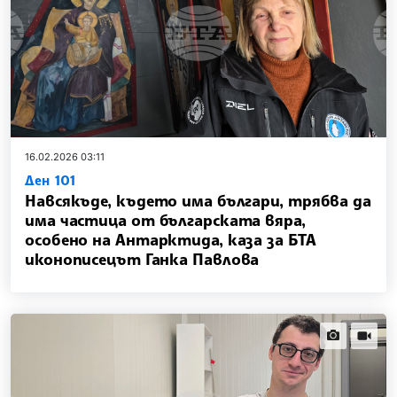
16.02.2026 03:11
Ден 101
Навсякъде, където има българи, трябва да
има частица от българската вяра,
особено на Антарктида, каза за БТА
иконописецът Ганка Павлова
news.images
news.vi