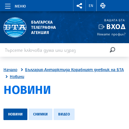
RIGHTMENU.SOCIAL
ВАЛУТНИ КУР
EN
МЕНЮ
ВАШАТА БТА
БЪЛГАРСКА
ВХОД
ТЕЛЕГРАФНА
АГЕНЦИЯ
Нямате профил?
Въведете ключова дума или израз
Търсене
ТЪРСЕН
Начало
България-Антарктида Корабният дневник на БТА
Новини
НОВИНИ
НОВИНИ
СНИМКИ
ВИДЕО