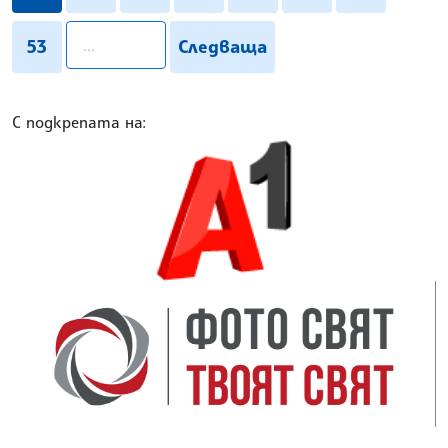
pagination.search
53
Следваща
С подкрепата на: