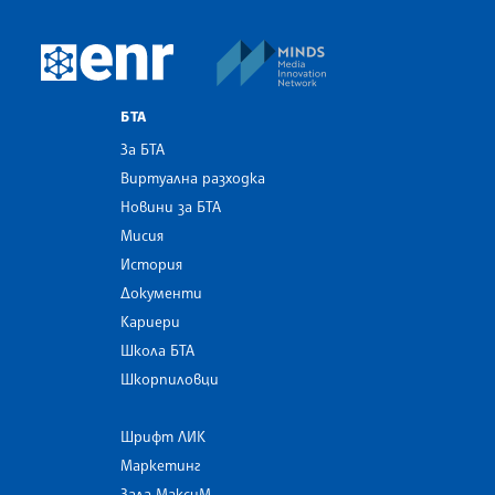
MINDS Media Innovatio
European Newsroom
БТА
За БТА
Виртуална разходка
Новини за БТА
Мисия
История
Документи
Кариери
Школа БТА
Шкорпиловци
Шрифт ЛИК
Маркетинг
Зала МаксиМ