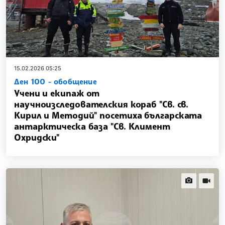
15.02.2026 05:25
Ден 100 - обобщение
Учени и екипаж от
научноизследователския кораб "Св. св.
Кирил и Методий" посетиха българската
антарктическа база "Св. Климент
Охридски"
news.images
news.vi