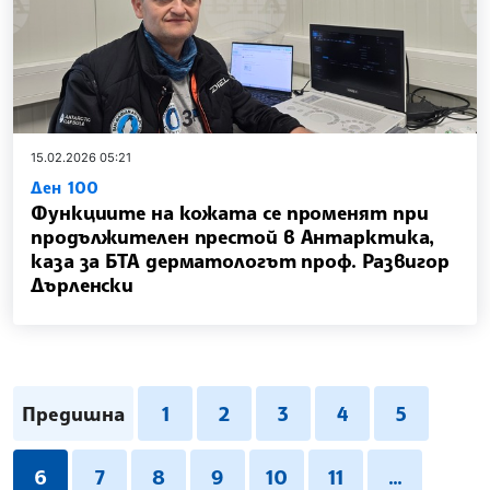
15.02.2026 05:21
Ден 100
Функциите на кожата се променят при
продължителен престой в Антарктика,
каза за БТА дерматологът проф. Развигор
Дърленски
Предишна
1
2
3
4
5
6
7
8
9
10
11
...