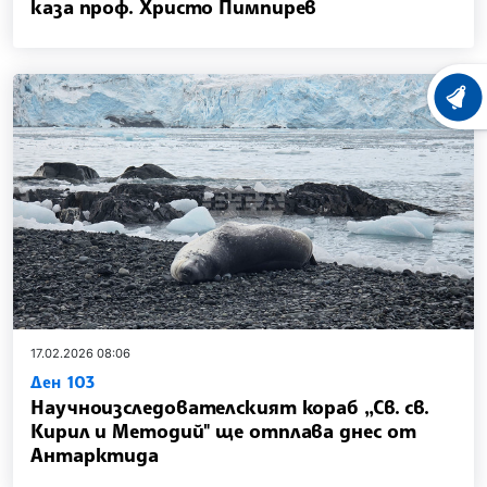
каза проф. Христо Пимпирев
news.i
ХРОНО
17.02.2026 08:06
Ден 103
Научноизследователският кораб „Св. св.
Кирил и Методий" ще отплава днес от
Антарктида