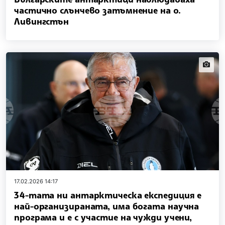
частично слънчево затъмнение на о.
Ливингстън
news.i
17.02.2026 14:17
34-тата ни антарктическа експедиция е
най-организираната, има богата научна
програма и е с участие на чужди учени,