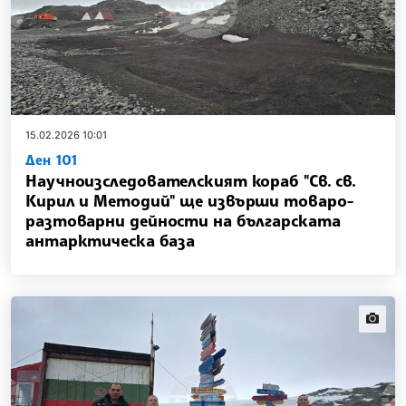
15.02.2026 10:01
Ден 101
Научноизследователският кораб "Св. св.
Кирил и Методий" ще извърши товаро-
разтоварни дейности на българската
антарктическа база
news.i