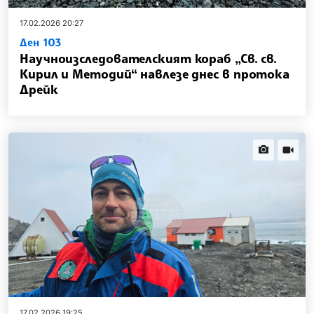
17.02.2026 20:27
Ден 103
Научноизследователският кораб „Св. св.
Кирил и Методий“ навлезе днес в протока
Дрейк
news.images
news.vi
17.02.2026 19:25