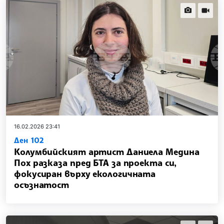
news.images
news.vi
16.02.2026 23:41
Ден 102
Колумбийският артист Даниела Медина
Пох разказа пред БТА за проекта си,
фокусиран върху екологичната
осъзнатост