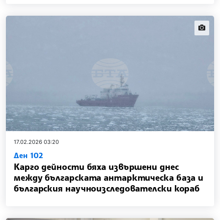
news.i
17.02.2026 03:20
Ден 102
Карго дейности бяха извършени днес
между българската антарктическа база и
българския научноизследователски кораб