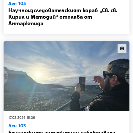
Ден 103
Научноизследователският кораб „Св. св.
Кирил и Методий“ отплава от
Антарктида
news.i
17.02.2026 15:36
Ден 103
Българските антарктици наблюдаваха