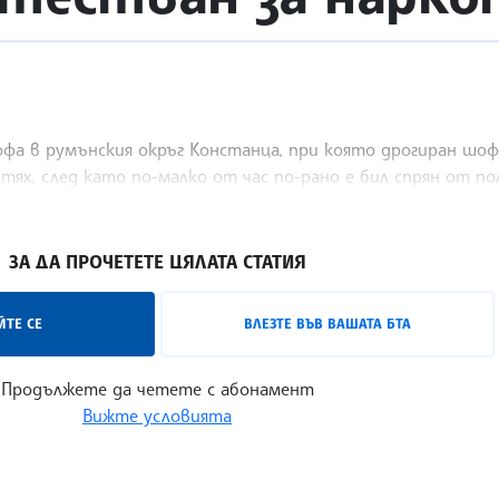
а в румънския окръг Констанца, при която дрогиран шофь
ях, след като по-малко от час по-рано е бил спрян от по
ЗА ДА ПРОЧЕТЕТЕ ЦЯЛАТА СТАТИЯ
ТЕ СЕ
ВЛЕЗТЕ ВЪВ ВАШАТА БТА
Продължете да четете с абонамент
Вижте условията