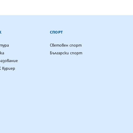
К
СПОРТ
лтура
Световен спорт
ка
Български спорт
разование
 Куриер