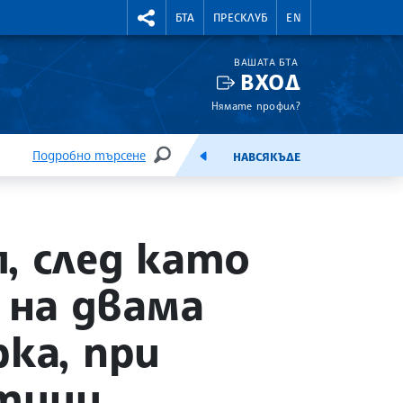
УТНИ КУРСОВЕ
RIGHTMENU.SOCIAL
БТА
ПРЕСКЛУБ
EN
ВАШАТА БТА
ВХОД
Нямате профил?
Подробно търсене
НАВСЯКЪДЕ
ТЪРСЕНЕ
ЕМИСИЯ
, след като
 на двама
ка, при
отици