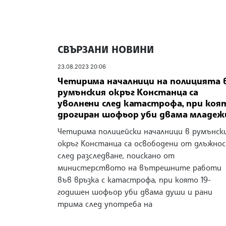
СВЪРЗАНИ НОВИНИ
23.08.2023 20:06
Четирима началници на полицията 
румънския окръг Констанца са
уволнени след катастрофа, при коя
дрогиран шофьор уби двама младеж
Четирима полицейски началници в румънск
окръг Констанца са освободени от длъжно
след разследване, поискано от
министерството на вътрешните работи
във връзка с катастрофа, при която 19-
годишен шофьор уби двама души и рани
трима след употреба на