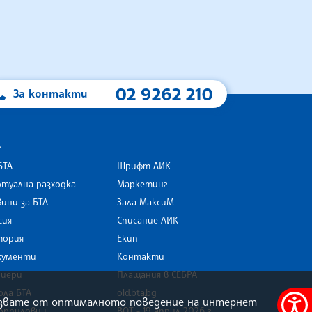
02 9262 210
За контакти
А
БТА
Шрифт ЛИК
туална разходка
Маркетинг
ини за БТА
Зала МаксиМ
rk
сия
Списание ЛИК
тория
Екип
кументи
Контакти
риери
Плащания в СЕБРА
ола БТА
old.bta.bg
олзвате от оптималното поведение на интернет
орпиловци
ВОТ - 19 април 2026 г .