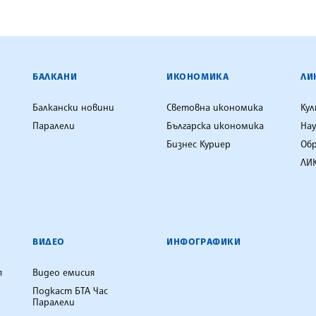
ЕНЦИЯ
БАЛКАНИ
ИКОНОМИКА
ЛИ
Балкански новини
Световна икономика
Ку
Паралели
Българска икономика
Нау
Бизнес Куриер
Об
ЛИК
ВИДЕО
ИНФОГРАФИКИ
я
Видео емисия
Подкаст БТА Час
Паралели