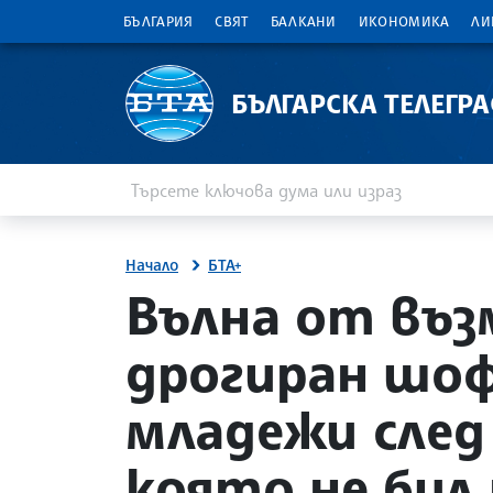
БЪЛГАРИЯ
СВЯТ
БАЛКАНИ
ИКОНОМИКА
ЛИ
БЪЛГАРСКА ТЕЛЕГР
Въведете ключова дума или израз
Търсене
Начало
БТА+
site.bta
Вълна от въз
дрогиран шо
младежи след
която не бил