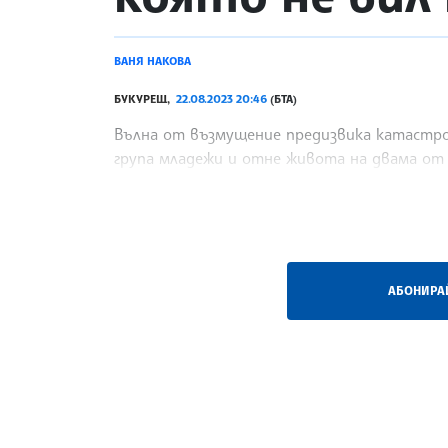
ВАНЯ НАКОВА
БУКУРЕЩ,
22.08.2023 20:46
(БТА)
Вълна от възмущение предизвика катастроф
група младежи и отне живота на двама от т
автомобила му са били открити
/ВН/
АБОНИРАЙ