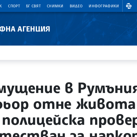
ВАЛ
К
СПОРТ
БГ СВЯТ
СНИМКИ
ВИДЕО
ИНФОГРАФИКИ
АФНА АГЕНЦИЯ
мущение в Румъния
фьор отне живота
 полицейска провер
 тестван за нарк