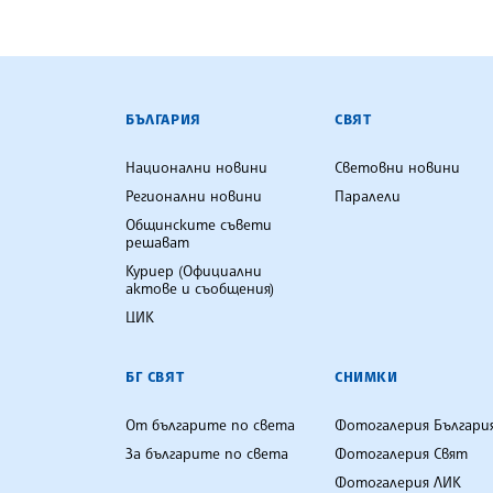
БЪЛГАРСКА ТЕЛЕГРАФНА АГ
БЪЛГАРИЯ
СВЯТ
Национални новини
Световни новини
Регионални новини
Паралели
Общинските съвети
решават
Куриер (Официални
актове и съобщения)
ЦИК
БГ СВЯТ
СНИМКИ
От българите по света
Фотогалерия Българи
За българите по света
Фотогалерия Свят
Фотогалерия ЛИК