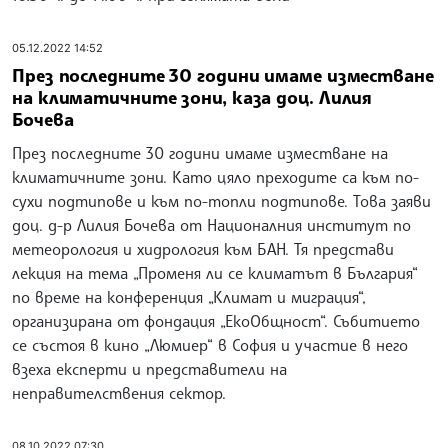
05.12.2022 14:52
През последните 30 години имаме изместване
на климатичните зони, каза доц. Лилия
Бочева
През последните 30 години имаме изместване на
климатичните зони. Като цяло преходите са към по-
сухи подтипове и към по-топли подтипове. Това заяви
доц. д-р Лилия Бочева от Националния институт по
метеорология и хидрология към БАН. Тя представи
лекция на тема „Променя ли се климатът в България“
по време на конференция „Климат и миграция“,
организирана от фондация „ЕкоОбщност“. Събитието
се състоя в кино „Люмиер“ в София и участие в него
взеха експерти и представители на
неправителствения сектор.
08.10.2022 07:30