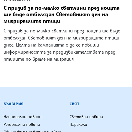
С призив за по-малко светлини през нощта
ще бъде отбелязан Световният ден на
мигриращите птици
С призив за по-малко светлини през нощта ще бъде
отбелязан Световният ден на мигриращите птици
днес. Целта на кампанията е да се повиши
информираността за предизвикателствата пред
птиците по време на миграция.
БЪЛГАРСКА ТЕЛЕГРАФНА АГЕНЦИЯ
БЪЛГАРИЯ
СВЯТ
Национални новини
Световни новини
Регионални новини
Паралели
Общинските съвети решават