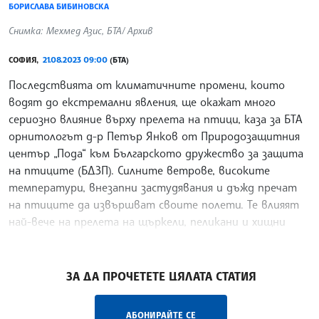
БОРИСЛАВА БИБИНОВСКА
Снимка: Мехмед Азис, БТА/ Архив
СОФИЯ,
21.08.2023 09:00
(БТА)
Последствията от климатичните промени, които
водят до екстремални явления, ще окажат много
сериозно влияние върху прелета на птици, каза за БТА
орнитологът д-р Петър Янков от Природозащитния
център „Пода“ към Българското дружество за защита
на птиците (БДЗП). Силните ветрове, високите
температури, внезапни застудявания и дъжд пречат
на птиците да извършват своите полети. Те влияят
най-вече на прелета на щъркели, пеликани и хищни
птици.
/МК/
ЗА ДА ПРОЧЕТЕТЕ ЦЯЛАТА СТАТИЯ
АБОНИРАЙТЕ СЕ