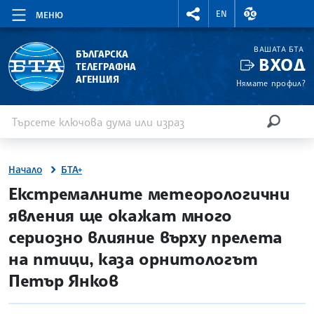
RIGHTMENU.SOCIAL
ВАЛУТНИ КУР
EN
МЕНЮ
ВАШАТА БТА
БЪЛГАРСКА
ВХОД
ТЕЛЕГРАФНА
АГЕНЦИЯ
Нямате профил?
Въведете ключова дума или израз
Търсене
ТЪРСЕН
Начало
БТА+
site.bta
Екстремалните метеорологични
явления ще окажат много
сериозно влияние върху прелета
на птици, каза орнитологът
Петър Янков