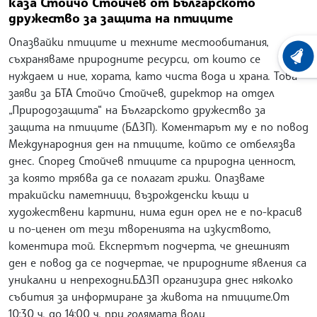
каза Стойчо Стойчев от Българското
дружество за защита на птиците
Опазвайки птиците и техните местообитания,
съхраняваме природните ресурси, от които се
ХРОНО
нуждаем и ние, хората, като чиста вода и храна. Това
заяви за БТА Стойчо Стойчев, директор на отдел
„Природозащита“ на Българското дружество за
защита на птиците (БДЗП). Коментарът му е по повод
Международния ден на птиците, който се отбелязва
днес. Според Стойчев птиците са природна ценност,
за която трябва да се полагат грижи. Опазваме
тракийски паметници, възрожденски къщи и
художествени картини, нима един орел не е по-красив
и по-ценен от тези творенията на изкуството,
коментира той. Експертът подчерта, че днешният
ден е повод да се подчертае, че природните явления са
уникални и непреходни.БДЗП организира днес няколко
събития за информиране за живота на птиците.От
10:30 ч. до 14:00 ч. при голямата воли