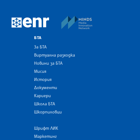
MINDS Media Innovatio
European Newsroom
БТА
За БТА
Виртуална разходка
Новини за БТА
Мисия
История
Документи
Кариери
Школа БТА
Шкорпиловци
Шрифт ЛИК
Маркетинг