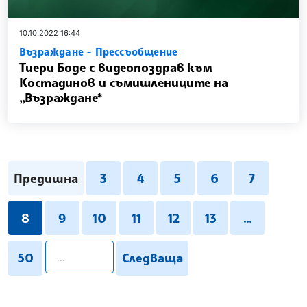
10.10.2022 16:44
Възраждане - Прессъобщение
Тиери Боде с видеопоздрав към
Костадинов и съмишлениците на
„Възраждане*
Предишна
3
4
5
6
7
8
9
10
11
12
13
...
pagination.search
50
Следваща