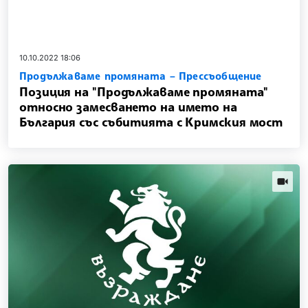
10.10.2022 18:06
Продължаваме промяната – Прессъобщение
Позиция на "Продължаваме промяната"
относно замесването на името на
България със събитията с Кримския мост
news.vi