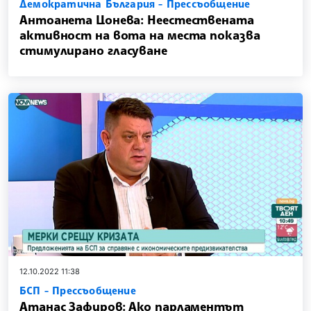
Демократична България - Прессъобщение
Антоанета Цонева: Неестествената
активност на вота на места показва
стимулирано гласуване
12.10.2022 11:38
БСП - Прессъобщение
Атанас Зафиров: Ако парламентът