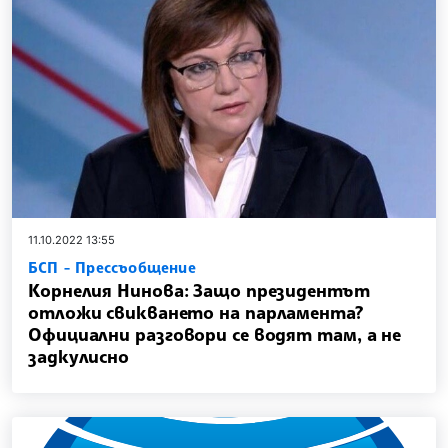
11.10.2022 13:55
БСП - Прессъобщение
Корнелия Нинова: Защо президентът
отложи свикването на парламента?
Официални разговори се водят там, а не
задкулисно