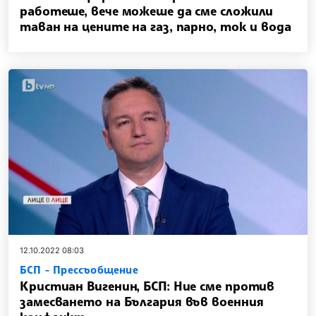
работеше, вече можеше да сме сложили
таван на цените на газ, парно, ток и вода
12.10.2022 08:03
БСП - Прессъобщение
Кристиан Вигенин, БСП: Ние сме против
замесването на България във военния