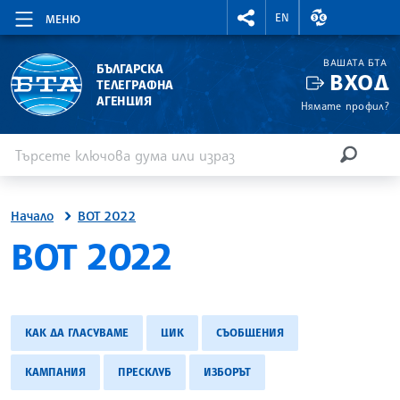
RIGHTMENU.SOCIAL
ВАЛУТНИ КУР
EN
МЕНЮ
ВАШАТА БТА
БЪЛГАРСКА
ВХОД
ТЕЛЕГРАФНА
АГЕНЦИЯ
Нямате профил?
Въведете ключова дума или израз
Търсене
ТЪРСЕН
Начало
ВОТ 2022
ВОТ 2022
КАК ДА ГЛАСУВАМЕ
ЦИК
СЪОБЩЕНИЯ
КАМПАНИЯ
ПРЕСКЛУБ
ИЗБОРЪТ