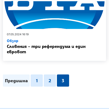
07.05.2024 16:19
Обзор
Словения – три референдума и един
евровот
Предишна
1
2
3