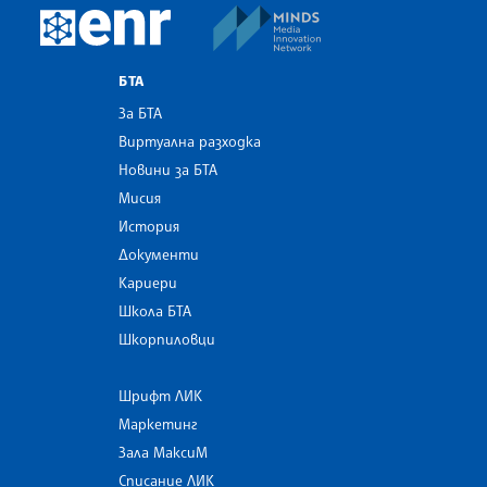
MINDS Media Innovatio
European Newsroom
БТА
За БТА
Виртуална разходка
Новини за БТА
Мисия
История
Документи
Кариери
Школа БТА
Шкорпиловци
Шрифт ЛИК
Маркетинг
Зала МаксиМ
Списание ЛИК