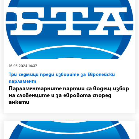
16.05.2024 14:37
Три седмици преди изборите за Европейски
парламент
Парламентарните партии са водещ избор
на словенците и за евровота според
анкети