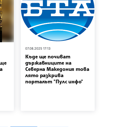
07.08.2025 17:13
Къде ще почиват
 ще
държавниците на
а
Северна Македония това
лято разкрива
порталът "Пулс инфо"