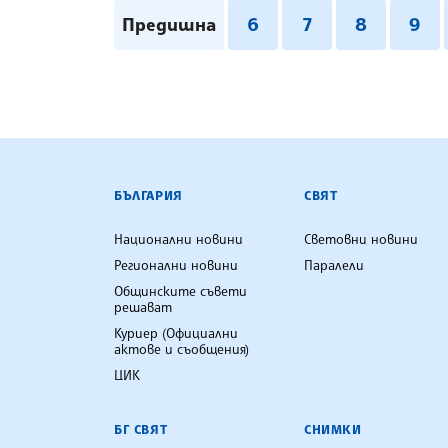
Предишна
6
7
8
9
БЪЛГАРСКА ТЕЛЕГРАФНА АГ
БЪЛГАРИЯ
СВЯТ
Национални новини
Световни новини
Регионални новини
Паралели
Общинските съвети
решават
Куриер (Официални
актове и съобщения)
ЦИК
БГ СВЯТ
СНИМКИ