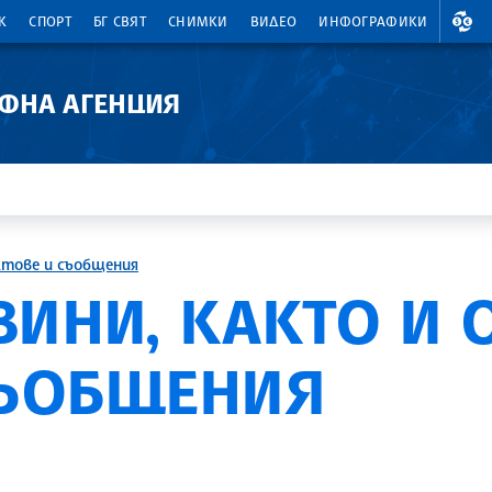
ВАЛ
К
СПОРТ
БГ СВЯТ
СНИМКИ
ВИДЕО
ИНФОГРАФИКИ
АФНА АГЕНЦИЯ
ктове и съобщения
ВИНИ, КАКТО И
СЪОБЩЕНИЯ