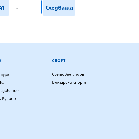
pagination.search
41
Следваща
К
СПОРТ
лтура
Световен спорт
ка
Български спорт
разование
 Куриер