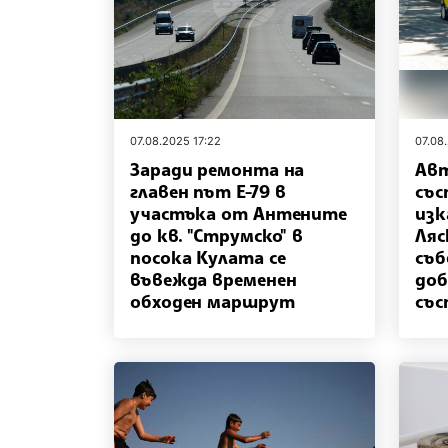
07.08.2025 17:22
07.08
Заради ремонта на
Ав
главен път Е-79 в
със
участъка от Антените
изк
до кв. "Струмско" в
Ляс
посока Кулата се
съб
въвежда временен
доб
обходен маршрут
със