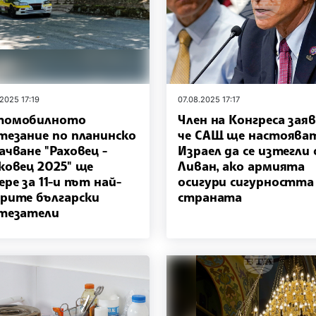
.2025 17:19
07.08.2025 17:17
томобилното
Член на Конгреса заяв
тезание по планинско
че САЩ ще настоява
ачване "Раховец -
Израел да се изтегли
ковец 2025" ще
Ливан, ако армията
ере за 11-и път най-
осигури сигурността
рите български
страната
тезатели