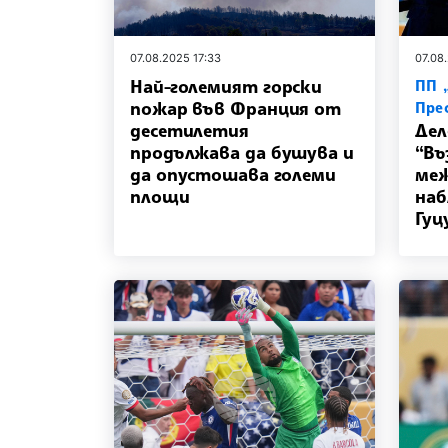
07.08.2025 17:33
07.08
Най-големият горски
ПП 
пожар във Франция от
Пре
десетилетия
Дел
продължава да бушува и
“Въ
да опустошава големи
ме
площи
наб
Гуц