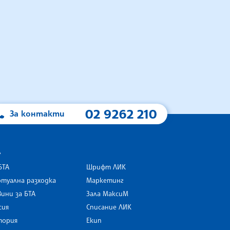
02 9262 210
За контакти
А
БТА
Шрифт ЛИК
туална разходка
Маркетинг
ини за БТА
Зала МаксиМ
rk
сия
Списание ЛИК
тория
Екип