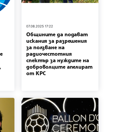
07.08.2025 17:22
Общините да подават
искания за разрешения
за ползване на
е
радиочестотния
спектър за нуждите на
,
доброволците апелират
от КРС