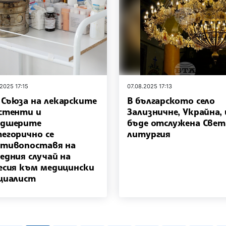
.2025 17:15
07.08.2025 17:13
Съюза на лекарските
В българското село
стенти и
Зализничне, Украйна,
лдшерите
бъде отслужена Свет
егорично се
литургия
тивопоставя на
едния случай на
есия към медицински
циалист