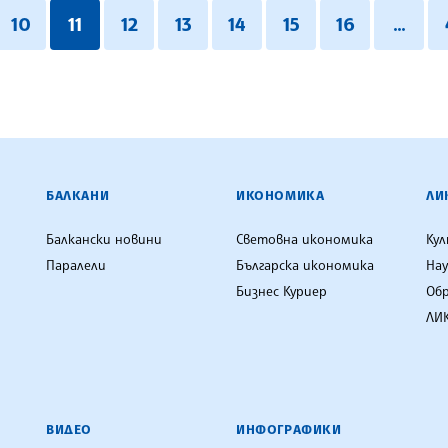
10
11
12
13
14
15
16
...
ЕНЦИЯ
БАЛКАНИ
ИКОНОМИКА
ЛИ
Балкански новини
Световна икономика
Ку
Паралели
Българска икономика
Нау
Бизнес Куриер
Об
ЛИК
ВИДЕО
ИНФОГРАФИКИ