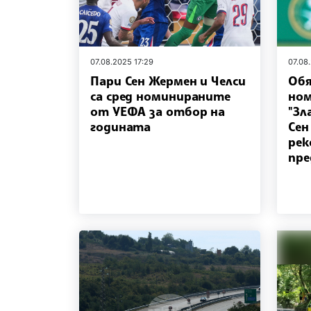
07.08.2025 17:29
07.08
Пари Сен Жермен и Челси
Обя
са сред номинираните
ном
от УЕФА за отбор на
"Зл
годината
Сен
рек
пре