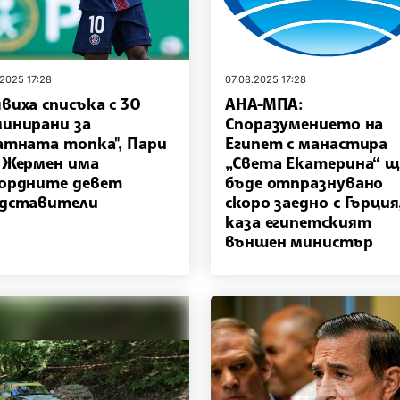
.2025 17:28
07.08.2025 17:28
виха списъка с 30
АНА-МПА:
инирани за
Споразумението на
атната топка", Пари
Египет с манастира
 Жермен има
„Света Екатерина“ щ
ордните девет
бъде отпразнувано
дставители
скоро заедно с Гърция
каза египетският
външен министър