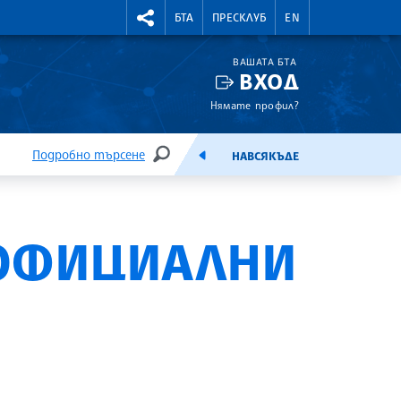
УТНИ КУРСОВЕ
RIGHTMENU.SOCIAL
БТА
ПРЕСКЛУБ
EN
ВАШАТА БТА
ВХОД
Нямате профил?
Подробно търсене
НАВСЯКЪДЕ
ТЪРСЕНЕ
ЕМИСИЯ
 ОФИЦИАЛНИ