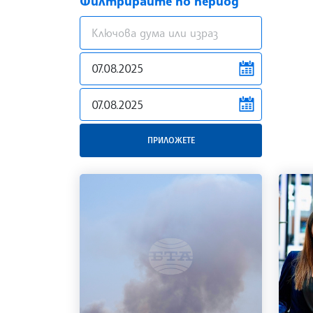
Филтрирайте по период
news.filter.from
news.filter.to
ПРИЛОЖЕТЕ