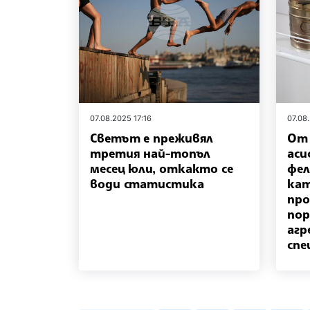
07.08.2025 17:16
07.08
Светът е преживял
От 
третия най-топъл
аси
месец юли, откакто се
фе
води статистика
кат
про
пор
агр
спе