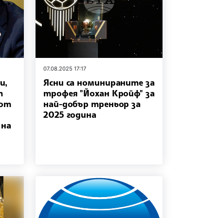
07.08.2025 17:17
и,
Ясни са номинираните за
т
трофея "Йохан Кройф" за
 от
най-добър треньор за
2025 година
 на