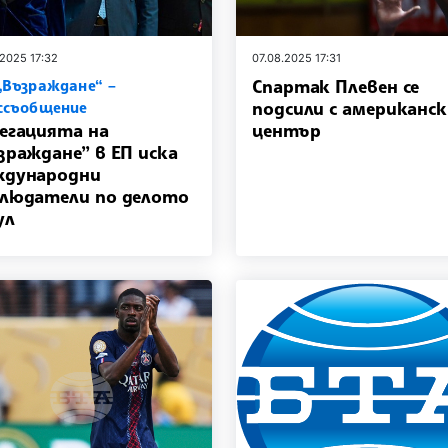
.2025 17:32
07.08.2025 17:31
Спартак Плевен се
„Възраждане“ –
подсили с американс
ссъобщение
егацията на
център
зраждане” в ЕП иска
ждународни
людатели по делото
ул