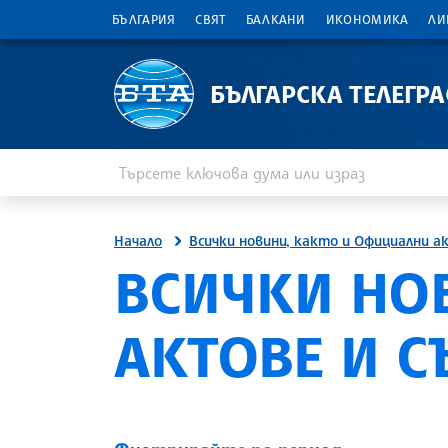
БЪЛГАРИЯ
СВЯТ
БАЛКАНИ
ИКОНОМИКА
ЛИ
БЪЛГАРСКА ТЕЛЕГР
Въведете ключова дума или израз
Търсене
Начало
Всички новини, както и Официални а
ВСИЧКИ НО
АКТОВЕ И 