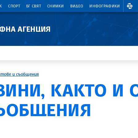
ВАЛ
К
СПОРТ
БГ СВЯТ
СНИМКИ
ВИДЕО
ИНФОГРАФИКИ
АФНА АГЕНЦИЯ
ктове и съобщения
ВИНИ, КАКТО И
СЪОБЩЕНИЯ