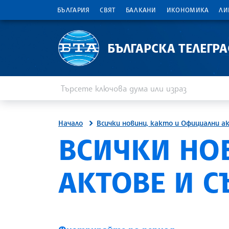
БЪЛГАРИЯ
СВЯТ
БАЛКАНИ
ИКОНОМИКА
ЛИ
БЪЛГАРСКА ТЕЛЕГР
Въведете ключова дума или израз
Търсене
Начало
Всички новини, както и Официални а
ВСИЧКИ НО
АКТОВЕ И 