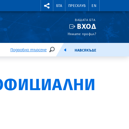
УТНИ КУРСОВЕ
RIGHTMENU.SOCIAL
БТА
ПРЕСКЛУБ
EN
ВАШАТА БТА
ВХОД
Нямате профил?
Подробно търсене
НАВСЯКЪДЕ
ТЪРСЕНЕ
ЕМИСИЯ
 ОФИЦИАЛНИ