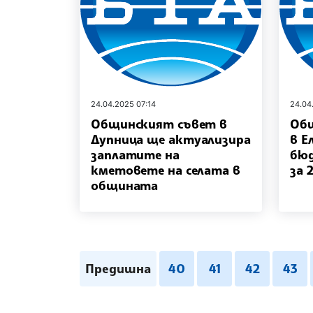
24.04.2025 07:14
24.04
Общинският съвет в
Об
Дупница ще актуализира
в Е
заплатите на
бю
кметовете на селата в
за 
общината
Предишна
40
41
42
43