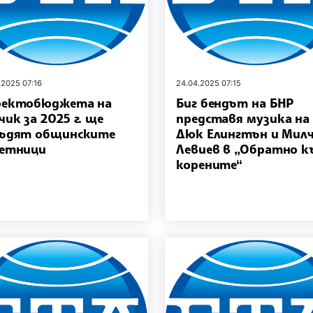
.2025 07:16
24.04.2025 07:15
оектобюджета на
Биг бендът на БНР
чик за 2025 г. ще
представя музика на
съдят общинските
Дюк Елингтън и Мил
ветници
Левиев в „Обратно к
корените“