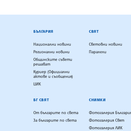
БЪЛГАРСКА ТЕЛЕГРАФНА АГ
БЪЛГАРИЯ
СВЯТ
Национални новини
Световни новини
Регионални новини
Паралели
Общинските съвети
решават
Куриер (Официални
актове и съобщения)
ЦИК
БГ СВЯТ
СНИМКИ
От българите по света
Фотогалерия Българи
За българите по света
Фотогалерия Свят
Фотогалерия ЛИК