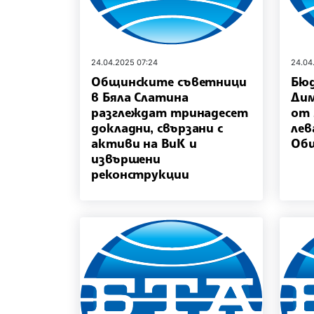
24.04.2025 07:24
24.04
Общинските съветници
Бю
в Бяла Слатина
Дим
разглеждат тринадесет
от 
докладни, свързани с
лев
активи на ВиК и
Об
извършени
реконструкции