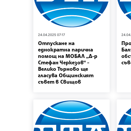
24.04.2025 07:17
24.04
Отпускане на
Пр
еднократна парична
Бал
помощ на МОБАЛ „Д-р
об
Стефан Черкезов“ -
съ
Велико Търново ще
гласува Общинският
съвет в Свищов