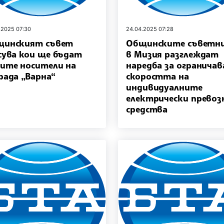
.2025 07:30
24.04.2025 07:28
щинският съвет
Общинските съветн
сува кои ще бъдат
в Мизия разглеждат
ите носители на
наредба за ограничав
рада „Варна“
скоростта на
индивидуалните
електрически превоз
средства