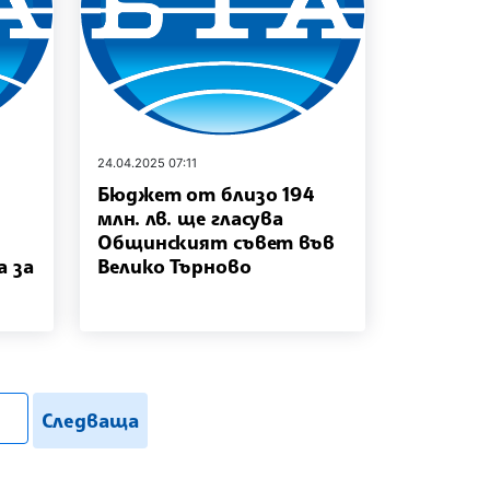
24.04.2025 07:11
Бюджет от близо 194
млн. лв. ще гласува
Общинският съвет във
 за
Велико Търново
.search
Следваща