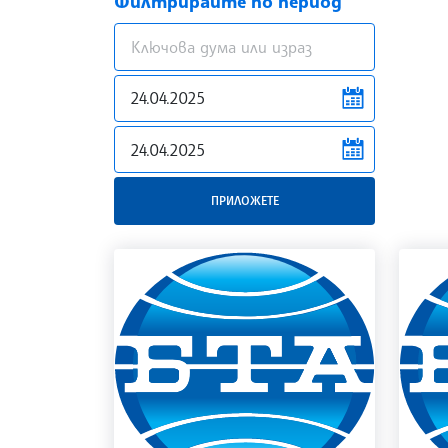
Филтрирайте по период
news.filter.from
news.filter.to
ПРИЛОЖЕТЕ