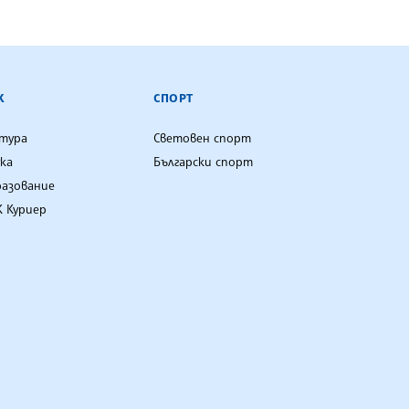
К
СПОРТ
лтура
Световен спорт
ка
Български спорт
разование
 Куриер