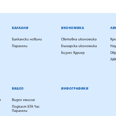
ЕНЦИЯ
БАЛКАНИ
ИКОНОМИКА
ЛИ
Балкански новини
Световна икономика
Ку
Паралели
Българска икономика
Нау
Бизнес Куриер
Об
ЛИК
ВИДЕО
ИНФОГРАФИКИ
я
Видео емисия
Подкаст БТА Час
Паралели