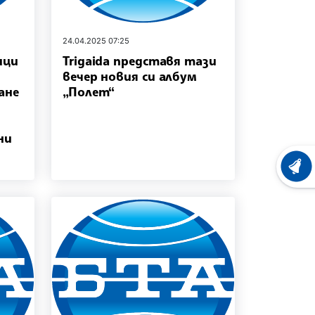
24.04.2025 07:25
ици
Trigaida представя тази
вечер новия си албум
ане
„Полет“
ни
ХРОНО