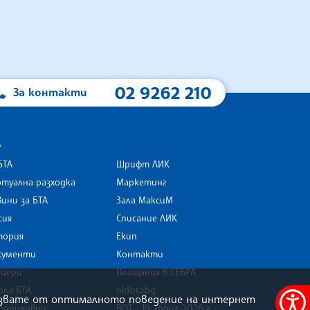
02 9262 210
За контакти
А
БТА
Шрифт ЛИК
туална разходка
Маркетинг
ини за БТА
Зала МаксиМ
rk
сия
Списание ЛИК
тория
Екип
кументи
Контакти
риери
Плащания в СЕБРА
ола БТА
old.bta.bg
олзвате от оптималното поведение на интернет
орпиловци
ВОТ - 19 април 2026 г .
Меню