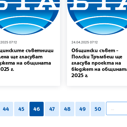
.2025 07:12
24.04.2025 07:12
щинските съветници
Общински съвет -
лена ще гласуват
Полски Тръмбеш ще
джета на общината
гласува проекта на
2025 г.
бюджет на общината
2025 г.
pagination
44
45
46
47
48
49
50