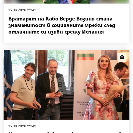
15.06.2026 22:43
Вратарят на Кабо Верде Возиня стана
знаменитост в социалните мрежи след
отличните си изяви срещу Испания
news.i
15.06.2026 22:42