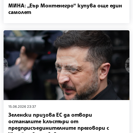
МИНА: „Еър Монтенегро“ купува още един
самолет
15.06.2026 23:37
Зеленски призова ЕС да отвори
останалите клъстъри от
предприсъединителните преговори с