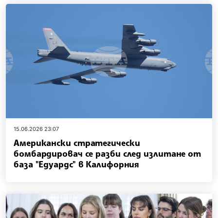
15.06.2026 23:07
Американски стратегически
бомбардировач се разби след излитане от
база "Едуардс" в Калифорния