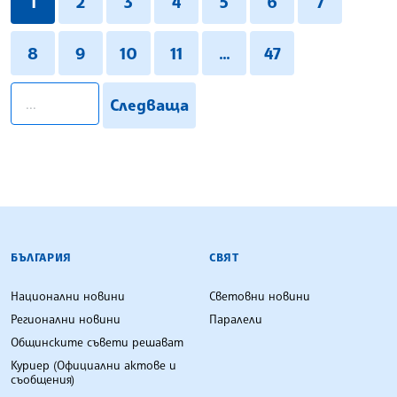
1
2
3
4
5
6
7
8
9
10
11
...
47
pagination.search
Следваща
БЪЛГАРСКА ТЕЛЕГРАФНА АГЕНЦИЯ
БЪЛГАРИЯ
СВЯТ
Национални новини
Световни новини
Регионални новини
Паралели
Общинските съвети решават
Куриер (Официални актове и
съобщения)