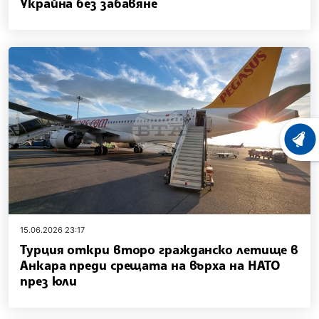
Украйна без забавяне
ХРОНО
15.06.2026 23:17
Турция откри второ гражданско летище в
Анкара преди срещата на върха на НАТО
през юли