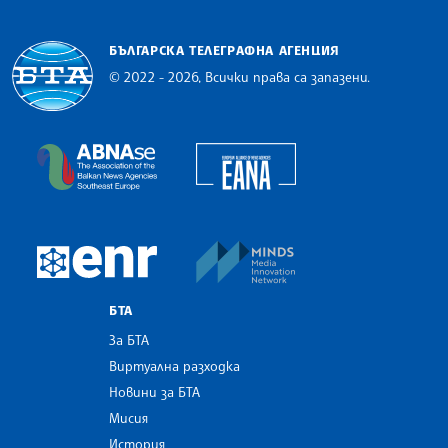
БЪЛГАРСКА ТЕЛЕГРАФНА АГЕНЦИЯ
© 2022 - 2026, Всички права са запазени.
Българска телеграфна агенция
European Alliance of N
The Assocoation of the Balkan News Agencies S
MINDS Media Innovatio
European Newsroom
БТА
За БТА
Виртуална разходка
Новини за БТА
Мисия
История