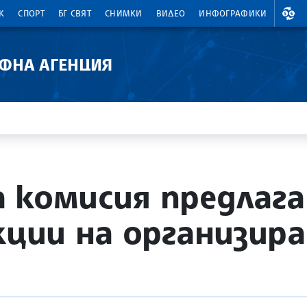
ВАЛ
К
СПОРТ
БГ СВЯТ
СНИМКИ
ВИДЕО
ИНФОГРАФИКИ
АФНА АГЕНЦИЯ
 комисия предлага
нкции на организир