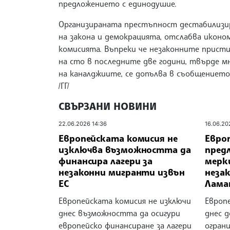
предложението с единодушие.
Организираната престъпност дестабилизи
на закона и демокрацията, отслабва иконо
комисията. Въпреки че незаконните пристиг
на сто в последните две години, твърде м
на каналджиите, се допълва в съобщението
/ГГ/
СВЪРЗАНИ НОВИНИ
22.06.2026 14:36
16.06.20
Европейската комисия не
Евро
изключва възможността да
пред
финансира лагери за
мерки
незаконни мигранти извън
неза
ЕС
Лама
Европейската комисия не изключи
Европ
днес възможността да осигури
днес 
европейско финансиране за лагери
огран