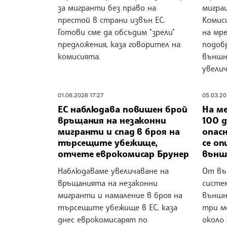
за мигранти без право на
мигра
престой в страни извън ЕС.
Комис
Готови сме да обсъдим "зрели"
на мр
предложения, каза говорител на
подоб
комисията.
външн
увели
01.06.2026 17:27
05.03.20
ЕС наблюдава повишен брой
На ме
връщания на незаконни
100 
мигранти и спад в броя на
опас
търсещите убежище,
се о
отчете еврокомисар Брунер
външ
Наблюдаваме увеличаване на
От въ
връщанията на незаконни
систе
мигранти и намаление в броя на
външн
търсещите убежище в ЕС, каза
три ме
днес еврокомисарят по
около 