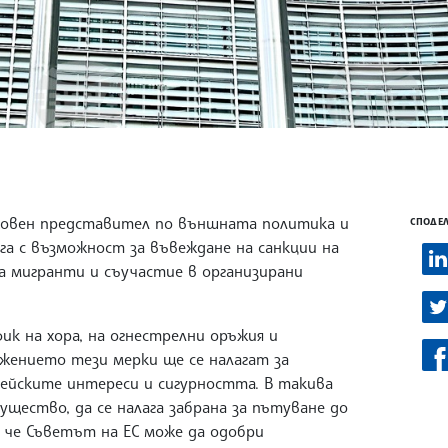
ховен представител по външната политика и
СПОДЕЛ
га с възможност за въвеждане на санкции на
а мигранти и съучастие в организирани
фик на хора, на огнестрелни оръжия и
ожението тези мерки ще се налагат за
пейските интереси и сигурността. В такива
ущество, да се налага забрана за пътуване до
а, че Съветът на ЕС може да одобри