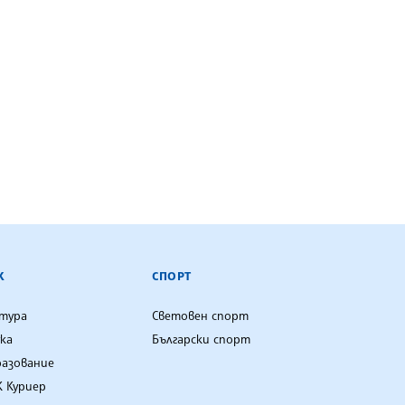
К
СПОРТ
лтура
Световен спорт
ка
Български спорт
разование
 Куриер