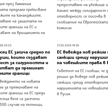
ция през Ламанша.
предоставяне на убежище и
ията предлага прекъсване
баланс между солидарност 
ежите на каналджиите,
отговорност, се посочва в
ряване на защитата на
съобщение на Европейскат
ите граници на ЕС и
комисия.
чаване на връщанията на
26 20:23
27.05.2024 16:30
сец ЕС засича средно по
ЕС въвежда нов режим 
души, които създават
санкции срещу наруши
ност за сигурността и
на човешките права в 
питват да преминат
Съветът на ЕС съобщи, че д
ните граници
решил да въведе нов режим
веждането на новата
санкции срещу отговорните
ма за преминаване на
нарушенията на човешките
ите граници на ЕС преди
в Русия.
сеца вече са засечени
300 случая на пътници,