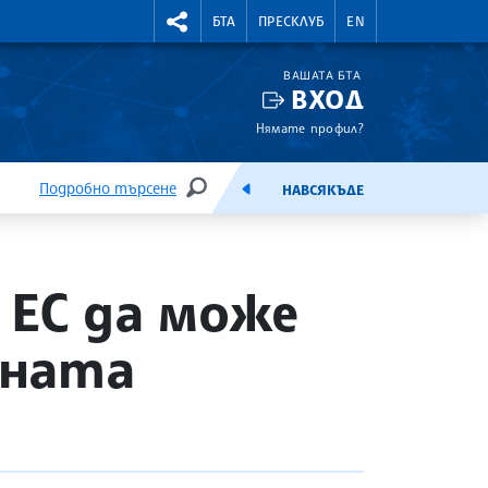
УТНИ КУРСОВЕ
RIGHTMENU.SOCIAL
БТА
ПРЕСКЛУБ
EN
ВАШАТА БТА
ВХОД
Нямате профил?
Подробно търсене
НАВСЯКЪДЕ
ТЪРСЕНЕ
ЕМИСИЯ
 ЕС да може
аната