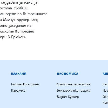
създават заплахи за
ността, съобщи
омисарят по вътрешните
и Магнус Брунер след
ото заседание на
ейските вътрешни
три в Брюксел.
ЕНЦИЯ
БАЛКАНИ
ИКОНОМИКА
ЛИ
Балкански новини
Световна икономика
Ку
Паралели
Българска икономика
Нау
Бизнес Куриер
Об
ЛИК