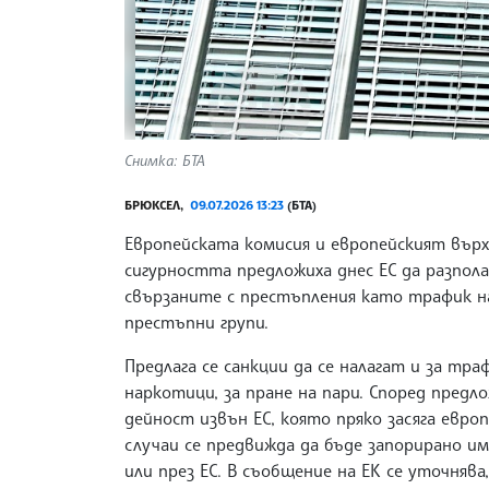
Снимка: БТА
БРЮКСЕЛ,
09.07.2026 13:23
(БТА)
Европейската комисия и европейският вър
сигурността предложиха днес ЕС да разпола
свързаните с престъпления като трафик н
престъпни групи.
Предлага се санкции да се налагат и за тра
наркотици, за пране на пари. Според предл
дейност извън ЕС, която пряко засяга евро
случаи се предвижда да бъде запорирано им
или през ЕС. В съобщение на ЕК се уточняв