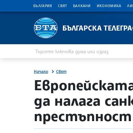
БЪЛГАРИЯ
СВЯТ
БАЛКАНИ
ИКОНОМИКА
ЛИ
БЪЛГАРСКА ТЕЛЕГР
Въведете ключова дума или израз
Търсене
Начало
Свят
site.bta
Европейската
да налага са
престъпност