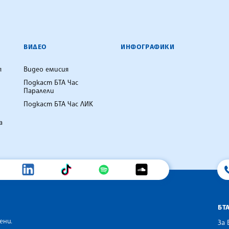
ВИДЕО
ИНФОГРАФИКИ
я
Видео емисия
Подкаст БТА Час
Паралели
Подкаст БТА Час ЛИК
а
БТ
ени.
За 