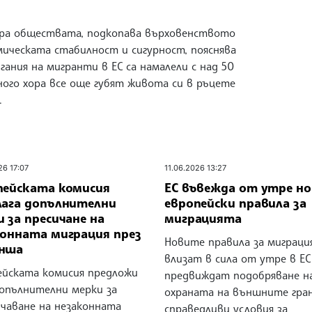
ра обществата, подкопава върховенството
мическата стабилност и сигурност, пояснява
ания на мигранти в ЕС са намалели с над 50
ного хора все още губят живота си в ръцете
.
26 17:07
11.06.2026 13:27
пейската комисия
ЕС въвежда от утре н
лага допълнителни
европейски правила за
 за пресичане на
миграцията
конната миграция през
Новите правила за миграци
нша
влизат в сила от утре в ЕС
ейската комисия предложи
предвиждат подобряване н
допълнителни мерки за
охраната на външните гран
ичаване на незаконната
справедливи условия за