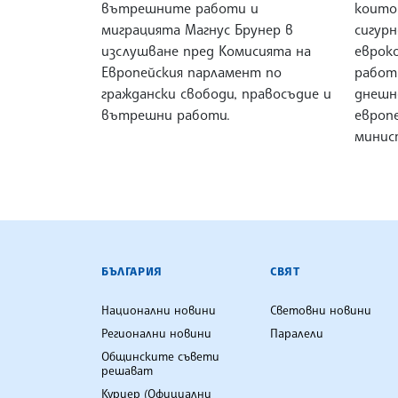
вътрешните работи и
които 
миграцията Магнус Брунер в
сигур
изслушване пред Комисията на
еврок
Европейския парламент по
работ
граждански свободи, правосъдие и
днешн
вътрешни работи.
европ
минис
БЪЛГАРСКА ТЕЛЕГРАФНА АГ
БЪЛГАРИЯ
СВЯТ
Национални новини
Световни новини
Регионални новини
Паралели
Общинските съвети
решават
Куриер (Официални