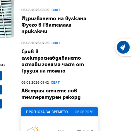
06.08.2026 03:39
СВЯТ
Изригването на вулкана
Фуего в Гватемала
приключи
06.08.2026 02:39
СВЯТ
ХРОНО
Срив в
електроснабдяването
остави голяма част от
ЕТЕ
Грузия на тъмно
06.08.2026 01:42
СВЯТ
Австрия отчете нов
температурен рекорд
ПРОГНОЗА ЗА ВРЕМЕТО
06.08.2026
УТРЕ
08.08.2026