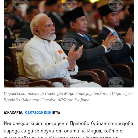
Индийският премиер Нарендра Моди и президентът на Индонезия
Прабово Субианто. Снимка: АП/Tatan Syuflana
ДЖАКАРТА,
08.07.2026 13:16
(БТА)
Индонезийският президент Прабово Субианто призова
народа си да се поучи от опита на Индия, който е
силно повлиял на цивилизацията и културата на