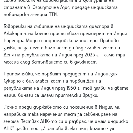
страната в Югоизточна Азия, предаде индийската
новинарска агенция ПТИ.
Говорейки на събитие на индийската диаспора в
Джакарта, на което присъстваха премиерът на Индия
Нарендра Моди и индонезийски министри, Прабово
заяви, че за него е било чест да бъде главен гост на
Деня на републиката на Индия през 2025 г. - само три
месеца след встъпването си в длъжност.
Припомняйки, че първият президент на Индонезия
Сукарно е бил главен гост на първия Ден на
републиката на Индия през 1950 г., той заяви, че двете
нации винаги са имали приятелски връзки.
„Точно преди държавното си посещение в Индия, ми
направиха така наречения тест за секвениране на
генома. Тествах ДНК-то си и разбрах, че имам индийско
ДНК“, заяви той. „И затова всеки път, когато чуя