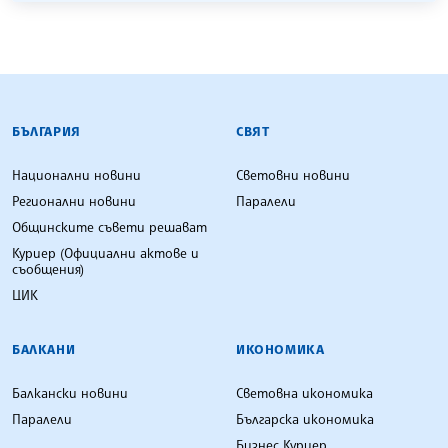
БЪЛГАРСКА ТЕЛЕГРАФНА АГЕНЦИЯ
БЪЛГАРИЯ
СВЯТ
Национални новини
Световни новини
Регионални новини
Паралели
Общинските съвети решават
Куриер (Официални актове и
съобщения)
ЦИК
БАЛКАНИ
ИКОНОМИКА
Балкански новини
Световна икономика
Паралели
Българска икономика
Бизнес Куриер