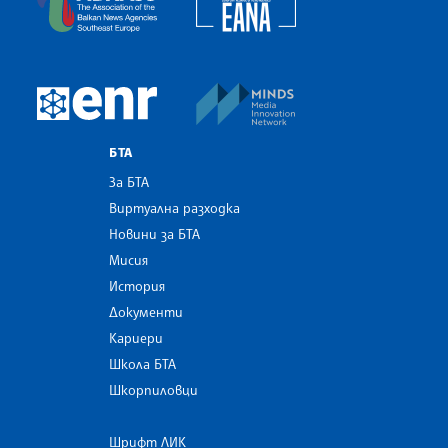
MINDS Media Innovatio
European Newsroom
БТА
За БТА
Виртуална разходка
Новини за БТА
Мисия
История
Документи
Кариери
Школа БТА
Шкорпиловци
Шрифт ЛИК