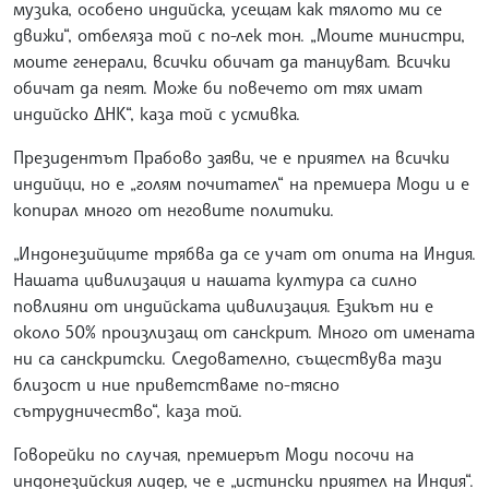
музика, особено индийска, усещам как тялото ми се
движи“, отбеляза той с по-лек тон. „Моите министри,
моите генерали, всички обичат да танцуват. Всички
обичат да пеят. Може би повечето от тях имат
индийско ДНК“, каза той с усмивка.
Президентът Прабово заяви, че е приятел на всички
индийци, но е „голям почитател“ на премиера Моди и е
копирал много от неговите политики.
„Индонезийците трябва да се учат от опита на Индия.
Нашата цивилизация и нашата култура са силно
повлияни от индийската цивилизация. Езикът ни е
около 50% произлизащ от санскрит. Много от имената
ни са санскритски. Следователно, съществува тази
близост и ние приветстваме по-тясно
сътрудничество“, каза той.
Говорейки по случая, премиерът Моди посочи на
индонезийския лидер, че е „истински приятел на Индия“.