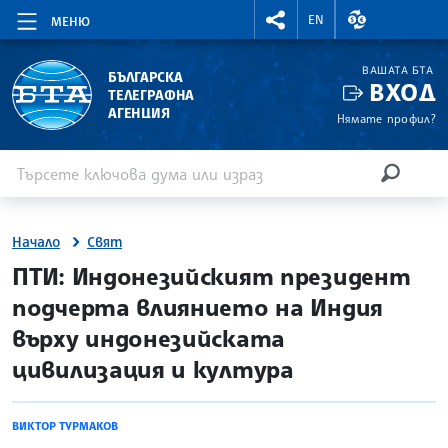
RIGHTMENU.SOCIAL
ВАЛУТНИ КУР
EN
МЕНЮ
ВАШАТА БТА
БЪЛГАРСКА
ВХОД
ТЕЛЕГРАФНА
АГЕНЦИЯ
Нямате профил?
Въведете ключова дума или израз
Търсене
ТЪРСЕН
Начало
Свят
site.bta
ПТИ: Индонезийският президент
подчерта влиянието на Индия
върху индонезийската
цивилизация и култура
ВИКТОР ТУРМАКОВ