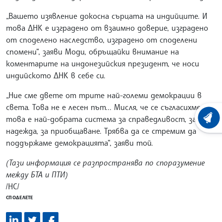
„Вашето изявление докосна сърцата на индийците. И
това ДНК е изградено от взаимно доверие, изградено
от споделено наследство, изградено от споделени
спомени“, заяви Моди, обръщайки внимание на
коментарите на индонезийския президент, че носи
индийското ДНК в себе си.
„Ние сме двете от трите най-големи демокрации в
света. Това не е лесен път... Мисля, че се съгласихме, че
това е най-добрата система за справедливост, за
ХРОНО
надежда, за приобщаване. Трябва да се стремим да
поддържаме демокрацията“, заяви той.
(Тази информация се разпространява по споразумение
между БТА и ПТИ)
/НС/
СПОДЕЛЕТЕ