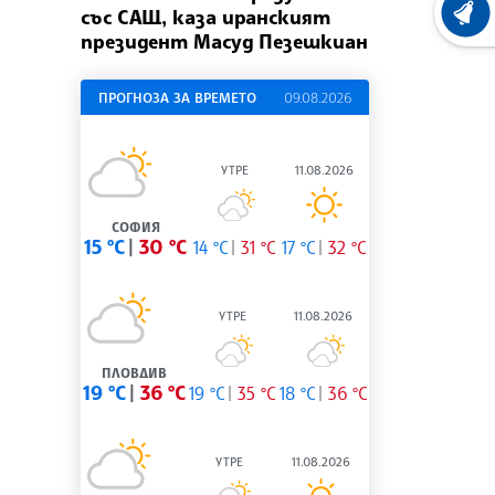
със САЩ, каза иранският
ХРОНО
президент Масуд Пезешкиан
ПРОГНОЗА ЗА ВРЕМЕТО
09.08.2026
УТРЕ
11.08.2026
СОФИЯ
15 °C
30 °C
14 °C
31 °C
17 °C
32 °C
УТРЕ
11.08.2026
ПЛОВДИВ
19 °C
36 °C
19 °C
35 °C
18 °C
36 °C
УТРЕ
11.08.2026