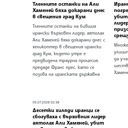
Тленните останки на Али
Иран
Хаменей бяха докарани днес
погр
в свещения град Кум
убит
лидер
Тленните останки на бившия
приз
ирански върховен лидер, аятолах
срещ
Али Хаменей бяха докарани днес с
Множе
хеликоптер в свещения ирански
улицит
град Кум, където утре е
да уч
предвидена траурна процесия,
шеств
предаде Франс прес, като се
Хамене
позова на иранската държавна
05.07.2026 02:36
Десетки хиляди иранци се
сбогуваха с върховния лидер
аятолах Али Хаменей, убит