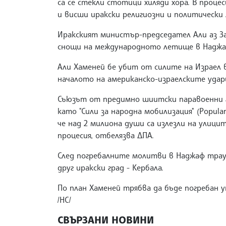
са се стекли стотици хиляди хора. В проц
и висши иракски религиозни и политически 
Иракският министър-председател Али аз За
снощи на международното летище в Наджа
Али Хаменей бе убит от силите на Израел в
началото на американско-израелските удар
Съюзът от предимно шиитски паравоенни г
като "Сили за народна мобилизация" (Popular 
че над 2 милиона души са излезли на улици
процесия, отбелязва ДПА.
След погребалните молитви в Наджаф трау
друг иракски град - Кербала.
По план Хаменей трябва да бъде погребан у
/НС/
СВЪРЗАНИ НОВИНИ