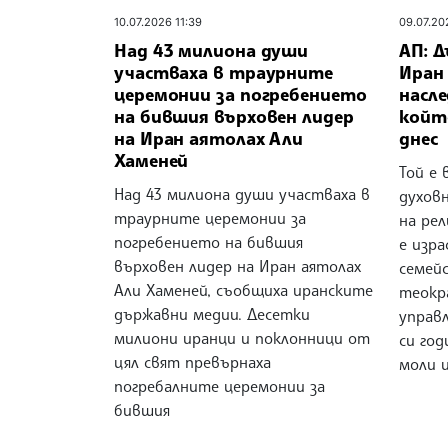
10.07.2026 11:39
09.07.20
Над 43 милиона души
АП: 
участваха в траурните
Иран 
церемонии за погребението
насл
на бившия върховен лидер
койт
на Иран аятолах Али
днес
Хаменей
Той е
Над 43 милиона души участваха в
духовн
траурните церемонии за
на рел
погребението на бившия
е изр
върховен лидер на Иран аятолах
семей
Али Хаменей, съобщиха иранските
теокр
държавни медии. Десетки
управл
милиони иранци и поклонници от
си год
цял свят превърнаха
моли и
погребалните церемонии за
бившия