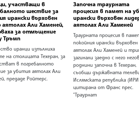
ци, участващи в
Започна траурната
ебалното шествие за
процесия в памет на у
ия ирански върховен
ирански върховен лиде
 аятолах Али Хаменей,
аятолах Али Хаменей
оваха за отмъщение
Траурната процесия в паме
у Тръмп
покойния ирански върховен
ство иранци изпълниха
аятолах Али Хаменей и тр
е на столицата Техеран, за
загинали заедно с него него
астват в погребалното
роднини започна в Техеран,
ие за убития аятолах Али
съобщи държавната телеви
й, предаде Ройтерс.
Ислямската република (ИРИБ
цитирана от Франс прес.
"Траурнат