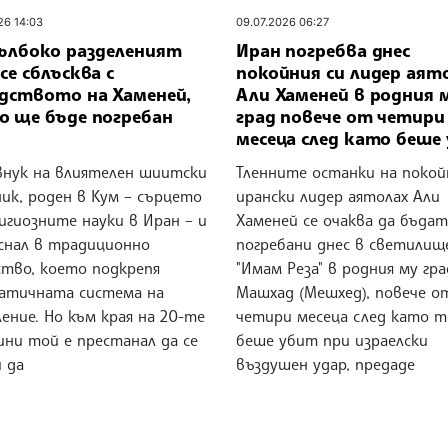
26 14:03
09.07.2026 06:27
Дълбоко разделеният
Иран погребва днес
се сблъсква с
покойния си лидер аят
едството на Хаменей,
Али Хаменей в родния 
о ще бъде погребан
град повече от четири
месеца след като беше
 внук на влиятелен шиитски
Тленните останки на покой
ик, роден в Кум – сърцето
ирански лидер аятолах Али
игиозните науки в Иран – и
Хаменей се очаква да бъдат
аснал в традиционно
погребани днес в светили
ство, което подкрепя
"Имам Реза" в родния му гра
атичната система на
Машхад (Мешхед), повече о
ение. Но към края на 20-те
четири месеца след като 
ини той е престанал да се
беше убит при израелски
 да
въздушен удар, предаде