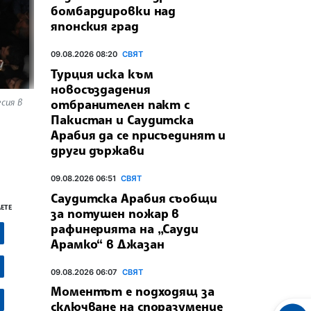
бомбардировки над
японския град
09.08.2026 08:20
СВЯТ
Турция иска към
новосъздадения
сия в
отбранителен пакт с
Пакистан и Саудитска
Арабия да се присъединят и
други държави
09.08.2026 06:51
СВЯТ
Саудитска Арабия съобщи
ЕТЕ
за потушен пожар в
рафинерията на „Сауди
Арамко“ в Джазан
09.08.2026 06:07
СВЯТ
Моментът е подходящ за
сключване на споразумение