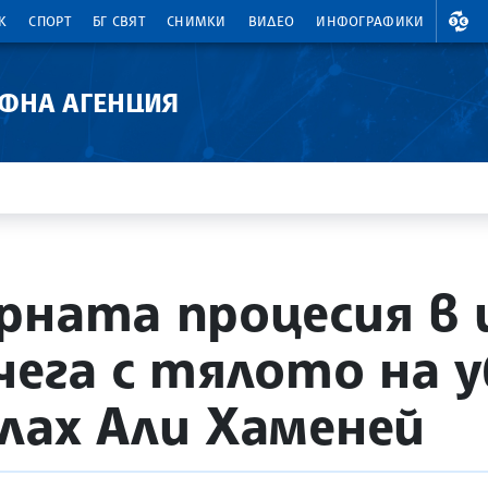
ВАЛ
К
СПОРТ
БГ СВЯТ
СНИМКИ
ВИДЕО
ИНФОГРАФИКИ
АФНА АГЕНЦИЯ
рната процесия в 
чега с тялото на 
лах Али Хаменей