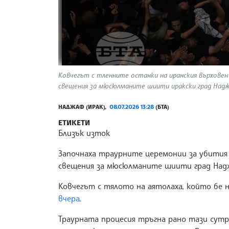
Ковчегът с тленните останки на иранския върховен 
свещения за мюсюлманите шиити иракски град Наджаф
НАДЖАФ (ИРАК),
08.07.2026 13:28
(БТА)
ЕТИКЕТИ
Близък изток
Започнаха траурните церемонии за убития 
свещения за мюсюлманите шиити град Надж
Ковчегът с тялото на аятолаха, който бе 
вчера
.
Траурната процесия тръгна рано тази сут