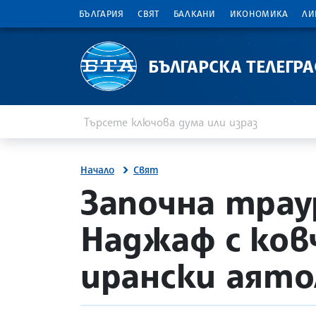
БЪЛГАРИЯ
СВЯТ
БАЛКАНИ
ИКОНОМИКА
ЛИ
БЪЛГАРСКА ТЕЛЕГР
Въведете ключова дума или израз
Търсене
Начало
Свят
site.bta
Започна трау
Наджаф с ков
ирански аято