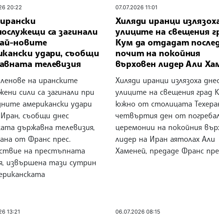
26 20:22
07.07.2026 11:01
 ирански
Хиляди иранци излязох
нослужещи са загинали
улиците на свещения г
най-новите
Кум да отдадат после
икански удари, съобщи
почит на покойния
авната телевизия
върховен лидер Али Ха
членове на иранските
Хиляди иранци излязоха дне
ени сили са загинали при
улиците на свещения град К
дните американски удари
южно от столицата Техеран
 Иран, съобщи днес
четвъртия ден от погреба
ката държавна телевизия,
церемонии на покойния вър
ана от Франс прес.
лидер на Иран аятолах Али
дствие на престъпната
Хаменей, предаде Франс пре
ия, извършена тази сутрин
ериканската
26 13:21
06.07.2026 08:15