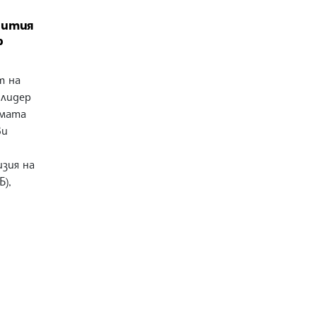
бития
р
т на
 лидер
имата
ви
зия на
),