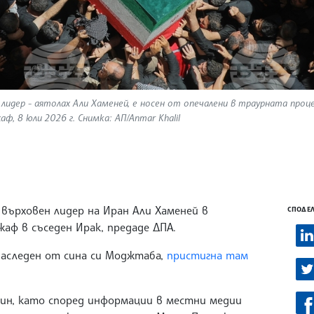
лидер - аятолах Али Хаменей, е носен от опечалени в траурната проце
, 8 юли 2026 г. Снимка: АП/Anmar Khalil
върховен лидер на Иран Али Хаменей в
СПОДЕЛ
аф в съседен Ирак, предаде ДПА.
наследен от сина си Моджтаба,
пристигна там
рин, като според информации в местни медии