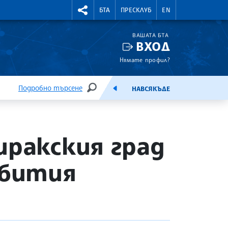
УТНИ КУРСОВЕ
RIGHTMENU.SOCIAL
БТА
ПРЕСКЛУБ
EN
ВАШАТА БТА
ВХОД
Нямате профил?
Подробно търсене
НАВСЯКЪДЕ
ТЪРСЕНЕ
ЕМИСИЯ
иракския град
убития