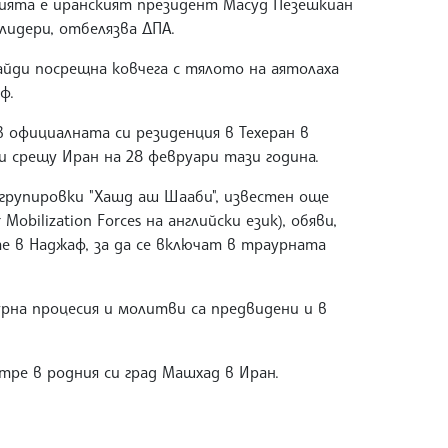
есията е иранският президент Масуд Пезешкиан
лидери, отбелязва ДПА.
йди посрещна ковчега с тялото на аятолаха
ф.
 официалната си резиденция в Техеран в
и срещу Иран на 28 февруари тази година.
рупировки "Хашд аш Шааби", известен още
Mobilization Forces на английски език), обяви,
те в Наджаф, за да се включат в траурната
рна процесия и молитви са предвидени и в
тре в родния си град Машхад в Иран.