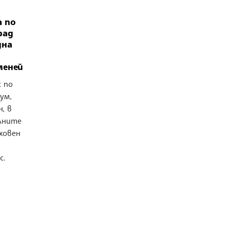
а по
рад
дна
меней
с по
ум,
, в
лните
ховен
с.