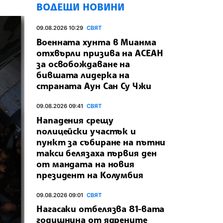
ВОДЕЩИ НОВИНИ
09.08.2026 10:29
СВЯТ
Военната хунта в Мианма
отхвърли призива на АСЕАН
за освобождаване на
бившата лидерка на
страната Аун Сан Су Чжи
09.08.2026 09:41
СВЯТ
Нападения срещу
полицейски участък и
пункт за събиране на пътни
такси белязаха първия ден
от мандата на новия
президент на Колумбия
09.08.2026 09:01
СВЯТ
Нагасаки отбелязва 81-вата
годишнина от ядрените