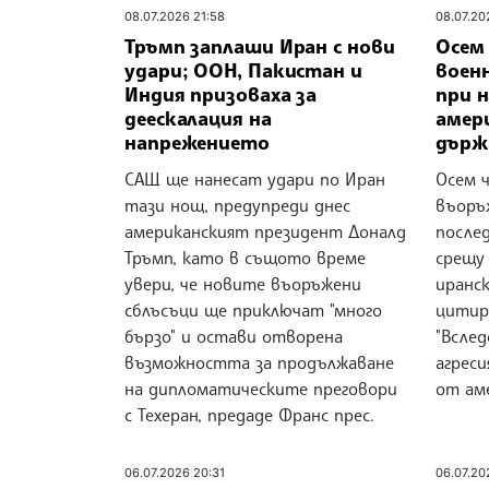
08.07.2026 21:58
08.07.20
Тръмп заплаши Иран с нови
Осем
удари; ООН, Пакистан и
воен
Индия призоваха за
при 
деескалация на
амер
напрежението
държ
САЩ ще нанесат удари по Иран
Осем 
тази нощ, предупреди днес
въоръж
американският президент Доналд
после
Тръмп, като в същото време
срещу
увери, че новите въоръжени
иранс
сблъсъци ще приключат "много
цитир
бързо" и остави отворена
"Всле
възможността за продължаване
агрес
на дипломатическите преговори
от ам
с Техеран, предаде Франс прес.
06.07.2026 20:31
06.07.20