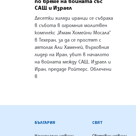
по време на войната със
САЩ и Израел
Десетки хиляди иранци се събраха
в събота в огромния молитвен
комплекс „Имам Хомейни Мосала“
в Техеран, за да се простят с
аятолах Али Хаменей, върховния
лидер на Иран, убит в началото
на войната между САЩ, Израел и
Иран, предаде Ройтерс. Облечени
в
БЪЛГАРСКА ТЕЛЕГРАФНА АГ
БЪЛГАРИЯ
СВЯТ
Национални новини
Световни новини