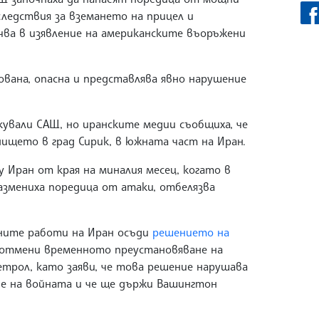
следствия за вземането на прицел и
очва в изявление на американските въоръжени
ована, опасна и представлява явно нарушение
кували САЩ, но иранските медии съобщиха, че
нището в град Сирик, в южната част на Иран.
 Иран от края на миналия месец, когато в
азмениха поредица от атаки, отбелязва
ите работи на Иран осъди
решението на
отмени временното преустановяване на
трол, като заяви, че това решение нарушава
е на войната и че ще държи Вашингтон