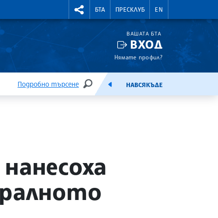
УТНИ КУРСОВЕ
RIGHTMENU.SOCIAL
БТА
ПРЕСКЛУБ
EN
ВАШАТА БТА
ВХОД
Нямате профил?
Подробно търсене
НАВСЯКЪДЕ
ТЪРСЕНЕ
ЕМИСИЯ
 нанесоха
тралното