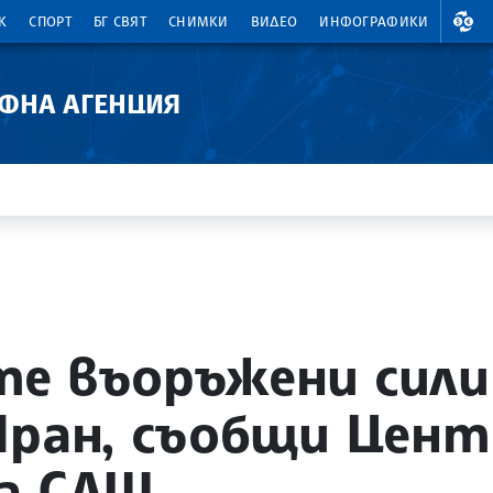
ВАЛ
К
СПОРТ
БГ СВЯТ
СНИМКИ
ВИДЕО
ИНФОГРАФИКИ
АФНА АГЕНЦИЯ
е въоръжени сили
Иран, съобщи Цен
на САЩ