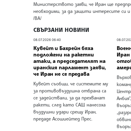
Министерството заяви, че Иран ще предпри
необходими, за да защити интересите си и
/ВА/
СВЪРЗАНИ НОВИНИ
08.07.2026 06:40
08.07.20
Кувейт и Бахрейн бяха
Воен
подложени на ракетни
Иран
атаки, а председателят на
отго
иранския парламент заяви,
амер
че Иран не се предава
Върхо
Кувейт съобщи, че системите му
команд
за противовъздушна отбрана са
Центр
се задействали, за да прехванат
Анбия“
ракети, след като САЩ нанесоха
въоръ
въздушни удари срещу Иран,
„разгр
предаде Асошиейтед Прес.
обвин
въоръ