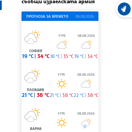
съобщи израелската армия
ХРОНО
ПРОГНОЗА ЗА ВРЕМЕТО
06.08.2026
УТРЕ
08.08.2026
СОФИЯ
19 °C
34 °C
18 °C
35 °C
19 °C
34 °C
УТРЕ
08.08.2026
ПЛОВДИВ
21 °C
38 °C
21 °C
38 °C
22 °C
38 °C
УТРЕ
08.08.2026
ВАРНА