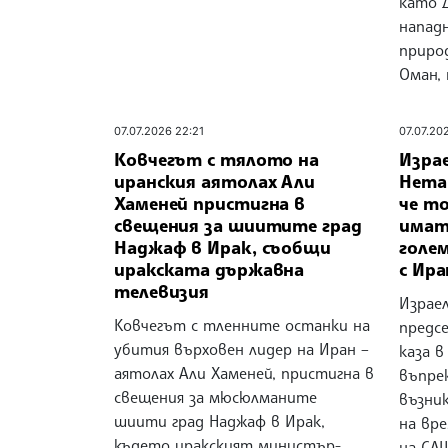
като Д
напад
природ
Оман, 
07.07.2026 22:21
07.07.20
Ковчегът с тялото на
Изра
иранския аятолах Али
Нетан
Хаменей пристигна в
че т
свещения за шиитите град
имат
Наджаф в Ирак, съобщи
голе
иракската държавна
с Ира
телевизия
Израе
Ковчегът с тленните останки на
предс
убития върховен лидер на Иран –
каза в
аятолах Али Хаменей, пристигна в
въпрек
свещения за мюсюлманите
възни
шиити град Наджаф в Ирак,
на вр
където иракският министър-
на СА