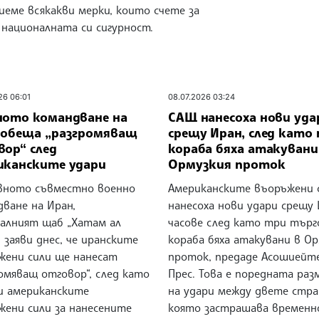
еме всякакви мерки, които счете за
 националната си сигурност.
26 06:01
08.07.2026 03:24
ното командване на
САЩ нанесоха нови уда
 обеща „разгромяващ
срещу Иран, след като
вор“ след
кораба бяха атакувани
иканските удари
Ормузкия проток
вното съвместно военно
Американските въоръжени 
ване на Иран,
нанесоха нови удари срещу 
алният щаб „Хатам ал
часове след като три търг
, заяви днес, че иранските
кораба бяха атакувани в О
жени сили ще нанесат
проток, предаде Асошиейт
омяващ отговор“, след като
Прес. Това е поредната раз
и американските
на удари между двете стра
жени сили за нанесените
която застрашава времен