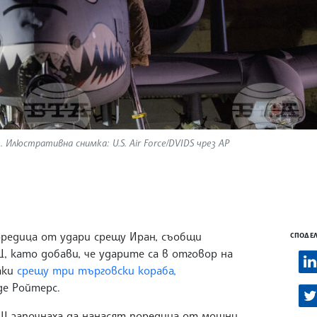
Илюстративна снимка: U.S. Air Force/DVIDS чрез AP
оредица от удари срещу Иран, съобщи
СПОДЕЛ
 като добави, че ударите са в отговор на
аки
срещу три търговски кораба,
де Ройтерс.
Щ започнаха да нанасят поредица от мощни