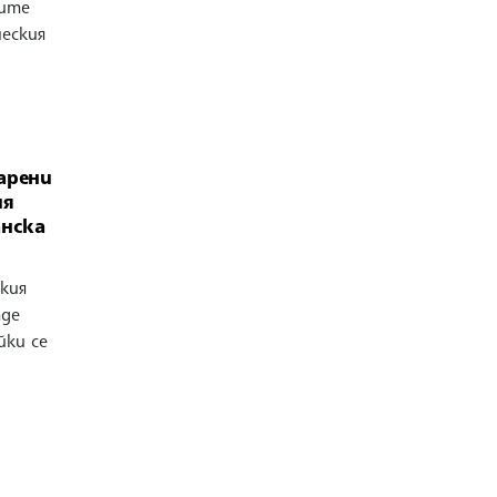
ките
еския
арени
ия
нска
кия
аде
йки се