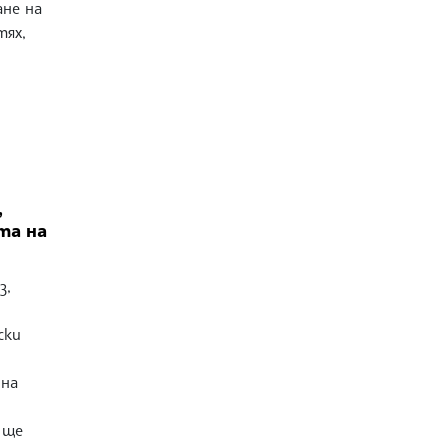
ане на
тях,
,
та на
з,
ски
 на
 ще