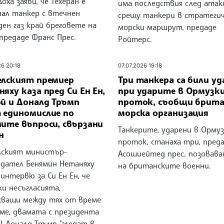
оха заяви, че Техеран е
има последствия след ата
нал танкер с втечнен
срещу танкери в стратегич
ен газ край бреговете на
морски маршрут, предаде
предаде Франс Прес.
Ройтерс.
26 20:18
07.07.2026 19:18
елският премиер
Три танкера са били уд
яху каза пред Си Ен Ен,
при ударите в Ормузк
ой и Доналд Тръмп
проток, съобщи брита
 единомислие по
морска организация
мите въпроси, свързани
Танкерите, ударени в Ормуз
н
проток, станаха три, пред
лският министър-
Асошиейтед прес, позовава
едател Бенямин Нетаняху
на британските военни.
 интервю за Си Ен Ен, че
и несъгласията,
кващи между тях от време
еме, двамата с президента
Щ Доналд Тръмп "гледат в