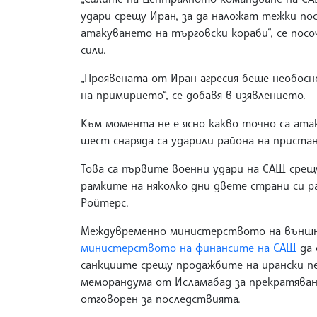
удари срещу Иран, за да наложат тежки по
атакуването на търговски кораби“, се пос
сили.
„Проявената от Иран агресия беше необосн
на примирието“, се добавя в изявлението.
Към момента не е ясно какво точно са ата
шест снаряда са ударили района на приста
Това са първите военни удари на САЩ срещу
рамките на няколко дни двете страни си р
Ройтерс.
Междувременно министерството на външн
министерството на финансите на САЩ
да 
санкциите срещу продажбите на ирански пе
меморандума от Исламабад за прекратяван
отговорен за последствията.