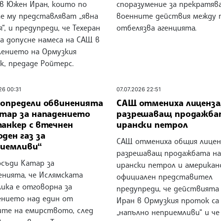
 в Южен Иран, които по
споразумение за прекратяв
е му представляват „явна
военните действия между 
я“, и предупреди, че Техеран
отбелязва агенцията.
а допусне намеса на САЩ в
лението на Ормузкия
к, предаде Ройтерс.
26 00:31
07.07.2026 22:51
 определи обвиненията
САЩ отмениха лиценза
атар за нападението
разрешаващ продажба
танкер с втечнен
ирански петрол
ден газ за
САЩ отмениха общия лицен
риемливи“
разрешаващ продажбата на
осъди Катар за
ирански петрол и американ
енията, че Ислямската
официален представител
ика е отговорна за
предупреди, че действията
ението над един от
Иран в Ормузкия проток са
ите на емирството, след
„напълно неприемливи“ и че