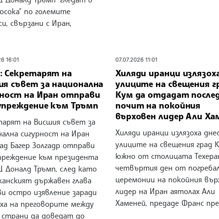
осока" по големите
и, свързани с Иран,
26 16:01
07.07.2026 11:01
: Секретарят на
Хиляди иранци излязох
ия съвет за национална
улиците на свещения г
рност на Иран отправи
Кум да отдадат после
упреждение към Тръмп
почит на покойния
върховен лидер Али Ха
тарят на Висшия съвет за
Хиляди иранци излязоха дне
нална сигурност на Иран
улиците на свещения град К
ад Багер Золгадр отправи
южно от столицата Техеран
преждение към президента
четвъртия ден от погреба
Щ Доналд Тръмп, след като
церемонии на покойния вър
канският държавен глава
лидер на Иран аятолах Али
ви остро изявление заради
Хаменей, предаде Франс пре
еха на преговорите между
 страни да доведат до