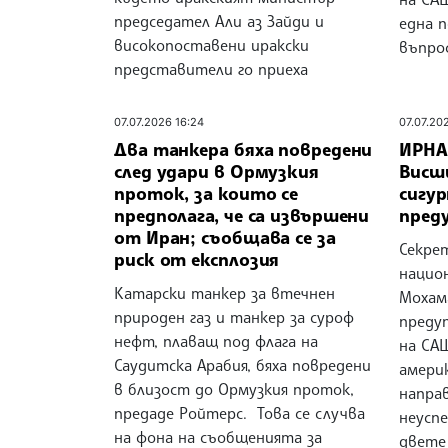
председател Али аз Зайди и
една п
високопоставени иракски
въпрос
представители го приеха
07.07.2026 16:24
07.07.20
Два танкера бяха повредени
ИРНА
след удари в Ормузкия
Висш
проток, за които се
сигу
предполага, че са извършени
пред
от Иран; съобщава се за
Секре
риск от експлозия
нацио
Катарски танкер за втечнен
Мохам
природен газ и танкер за суроф
преду
нефт, плаващ под флага на
на СА
Саудитска Арабия, бяха повредени
амери
в близост до Ормузкия проток,
напра
предаде Ройтерс. Това се случва
неусп
на фона на съобщенията за
двете