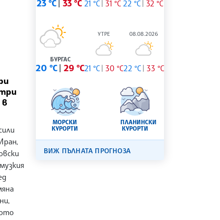
23 °C
33 °C
21 °C
31 °C
22 °C
32 °C
УТРЕ
08.08.2026
БУРГАС
20 °C
29 °C
21 °C
30 °C
22 °C
33 °C
ри
 три
 в
МОРСКИ
ПЛАНИНСКИ
сили
КУРОРТИ
КУРОРТИ
Иран,
ВИЖ ПЪЛНАТА ПРОГНОЗА
овски
рмузкия
ед
мяна
ни,
ното