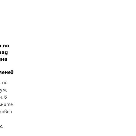
а по
рад
дна
меней
с по
ум,
, в
лните
ховен
с.