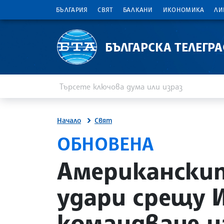
БЪЛГАРИЯ
СВЯТ
БАЛКАНИ
ИКОНОМИКА
ЛИ
БЪЛГАРСКА ТЕЛЕГР
Въведете ключова дума или израз
Търсене
Начало
Свят
е
ОБНОВЕНА
site.bta
Американскит
удари срещу 
командване 