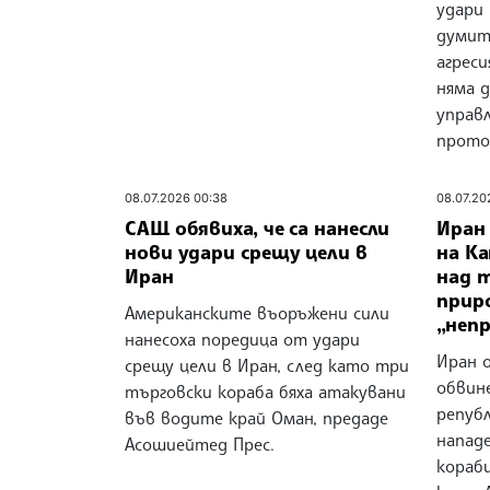
удари
думит
агреси
няма д
управ
прото
08.07.2026 00:38
08.07.20
САЩ обявиха, че са нанесли
Иран
нови удари срещу цели в
на К
Иран
над 
приро
Американските въоръжени сили
„неп
нанесоха поредица от удари
Иран 
срещу цели в Иран, след като три
обвин
търговски кораба бяха атакувани
републ
във водите край Оман, предаде
напад
Асошиейтед Прес.
кораб