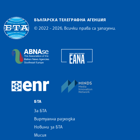
БЪЛГАРСКА ТЕЛЕГРАФНА АГЕНЦИЯ
© 2022 - 2026, Всички права са запазени.
Българска телеграфна агенция
European Alliance of N
The Assocoation of the Balkan News Agencies S
MINDS Media Innovatio
European Newsroom
БТА
За БТА
Виртуална разходка
Новини за БТА
Мисия