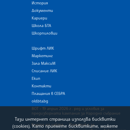
История
Документи
Кариери
Школа БТА
Шкорпиловци
Шрифт ЛИК
Маркетинг
Зала МаксиМ
Списание ЛИК
Екип
Контакти
Плащания в СЕБРА
old.bta.bg
ВОТ - 19 април 2026 г . ред и условия за
предизборната кампания за Народно събрание
Тази интернет страница използва бисквитки
Карта на сайта
Политика за
(cookies). Като приемете бисквитките, можете