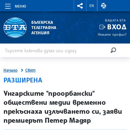
RIGHTMENU.SOCIAL
ВАЛУТНИ КУР
EN
МЕНЮ
ВАШАТА БТА
БЪЛГАРСКА
ВХОД
ТЕЛЕГРАФНА
АГЕНЦИЯ
Нямате профил?
Въведете ключова дума или израз
Търсене
ТЪРСЕН
Начало
Свят
РАЗШИРЕНА
site.bta
Унгарските "проорбански"
обществени медии временно
прекъснаха излъчването си, заяви
премиерът Петер Мадяр