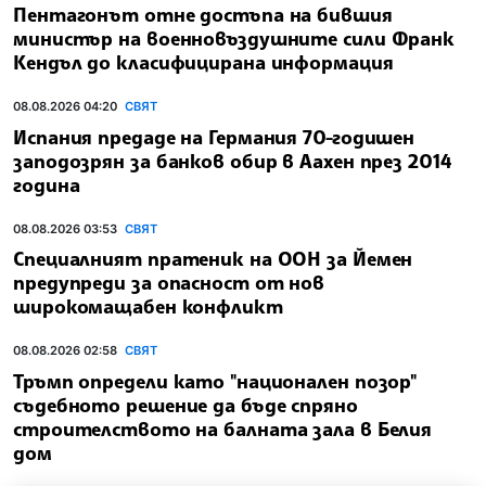
Пентагонът отне достъпа на бившия
министър на военновъздушните сили Франк
Кендъл до класифицирана информация
08.08.2026 04:20
СВЯТ
Испания предаде на Германия 70-годишен
заподозрян за банков обир в Аахен през 2014
година
08.08.2026 03:53
СВЯТ
Специалният пратеник на ООН за Йемен
предупреди за опасност от нов
широкомащабен конфликт
08.08.2026 02:58
СВЯТ
Тръмп определи като "национален позор"
съдебното решение да бъде спряно
строителството на балната зала в Белия
дом