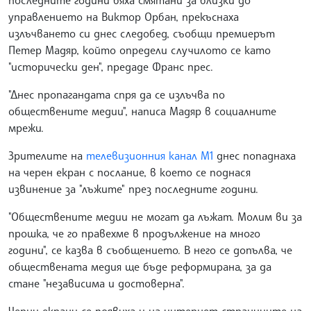
управлението на Виктор Орбан, прекъснаха
излъчването си днес следобед, съобщи премиерът
Петер Мадяр, който определи случилото се като
"исторически ден", предаде Франс прес.
"Днес пропагандата спря да се излъчва по
обществените медии", написа Мадяр в социалните
мрежи.
Зрителите на
телевизионния канал M1
днес попаднаха
на черен екран с послание, в което се поднася
извинение за "лъжите" през последните години.
"Обществените медии не могат да лъжат. Молим ви за
прошка, че го правехме в продължение на много
години", се казва в съобщението. В него се допълва, че
обществената медия ще бъде реформирана, за да
стане "независима и достоверна".
Черни екрани се появиха и на интернет страниците на