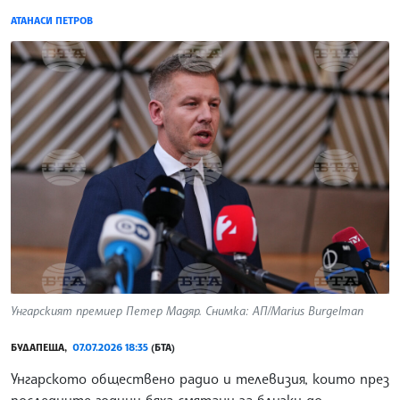
АТАНАСИ ПЕТРОВ
Унгарският премиер Петер Мадяр. Снимка: АП/Marius Burgelman
БУДАПЕЩА,
07.07.2026 18:35
(БТА)
Унгарското обществено радио и телевизия, които през
последните години бяха смятани за близки до