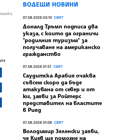
ВОДЕЩИ НОВИНИ
Снимка:
07.08.2026 03:10
СВЯТ
Доналд Тръмп подписа два
указа, с които да ограничи
"родилния туризъм" за
получаване на американско
гражданство
ЕТЕ
07.08.2026 01:51
СВЯТ
Саудитска Арабия очаква
съвсем скоро да бъде
атакувана от север и от
юг, заяви за Ройтерс
представител на властите
в Рияд
07.08.2026 01:08
СВЯТ
Володимир Зеленски заяви,
че Киев ще помогне на