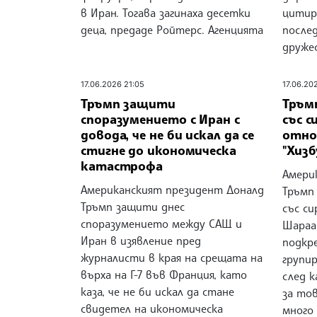
в Иран. Тогава загинаха десетки
цитир
деца, предаде Ройтерс. Агенцията
после
друже
17.06.2026 21:05
17.06.20
Тръмп защити
Тръмп
споразумението с Иран с
със с
довода, че не би искал да се
отно
стигне до икономическа
"Хизб
катастрофа
Амери
Американският президент Доналд
Тръмп 
Тръмп защити днес
със си
споразумението между САЩ и
Шараа
Иран в изявление пред
подкр
журналисти в края на срещата на
групир
върха на Г-7 във Франция, като
след 
каза, че не би искал да стане
за тов
свидетел на икономическа
много