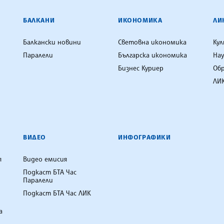
ЕНЦИЯ
БАЛКАНИ
ИКОНОМИКА
ЛИ
Балкански новини
Световна икономика
Ку
Паралели
Българска икономика
Нау
Бизнес Куриер
Об
ЛИК
ВИДЕО
ИНФОГРАФИКИ
я
Видео емисия
Подкаст БТА Час
Паралели
Подкаст БТА Час ЛИК
а