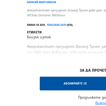
АЛЕКСЕЙ МАРГОЕВСКИ
Американският президент Доналд Тръмп дава днес пре
AP/Julia Demaree Nikhinson
ЕВИАН ЛЕ БЕН,
17.06.2026 22:17
(БТА)
ЕТИКЕТИ
Близък изток
Американският президент Доналд Тръмп заяв
от САЩ през февруари девическо училище в 
разследването по случая, предаде Ройтерс.
/СХТ/
ЗА ДА ПРОЧЕТ
АБОНИРАЙТЕ СЕ
Продължете да
Вижте