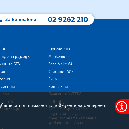
02 9262 210
За контакти
А
БТА
Шрифт ЛИК
туална разходка
Маркетинг
ини за БТА
Зала МаксиМ
rk
сия
Списание ЛИК
тория
Екип
кументи
Контакти
риери
Плащания в СЕБРА
ола БТА
old.bta.bg
олзвате от оптималното поведение на интернет
орпиловци
ВОТ - 19 април 2026 г .
Меню
ред и условия за
за
предизборната кампания
за Народно събрание
достъ