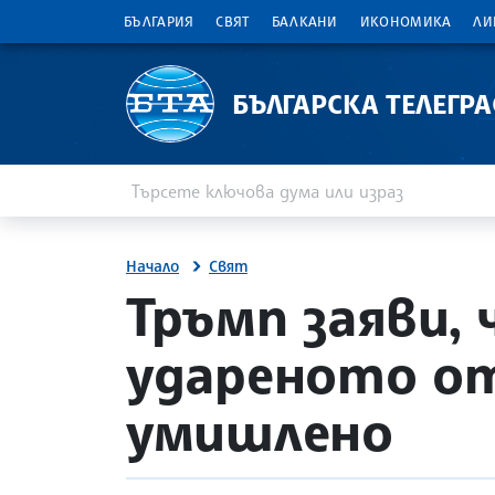
БЪЛГАРИЯ
СВЯТ
БАЛКАНИ
ИКОНОМИКА
ЛИ
БЪЛГАРСКА ТЕЛЕГР
Въведете ключова дума или израз
Търсене
Начало
Свят
site.bta
Тръмп заяви, 
удареното от
умишлено