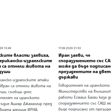
26 13:49
17.06.2026 21:33
ските власти заявиха,
Иран заяви, че
мериканско-израелските
споразумението със С
и са отнели живота на
може да бъде подписан
 души
президентите на двет
държави
канско-израелските атаки
Говорителят на иранското
 Иран са отнели живота на
Министерство на външни
уши, съобщи днес
работи Есмаил Багаи каза дн
ителят на иранското
споразумението със САЩ м
съдие Ашгар Джахангир пред
бъде подписано от презид
вната агенция ИРНА,