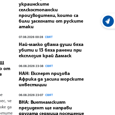
украинските
селскостопански
производители, които са
били засегнати от руските
ХРОНО
атаки
07.08.2026 00:28
СВЯТ
Най-малко двама души бяха
убити и 13 бяха ранени при
експлозия край Дамаск
АЩ
06.08.2026 23:38
СВЯТ
о от
НАН: Експерт призова
е
Африка да засили морските
инвестиции
те
06.08.2026 23:07
СВЯТ
ес, че
ВНА: Виетнамският
оже да
президент ще направи
ентите
другата седмица посещение