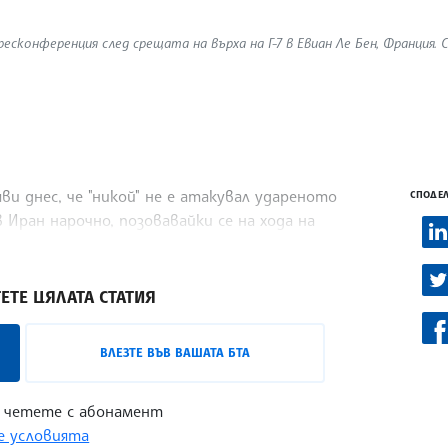
сконференция след срещата на върха на Г-7 в Евиан Ле Бен, Франция. 
и днес, че "никой" не е атакувал удареното
СПОДЕЛ
Иран нарочно, позовавайки се на хода на
ЕТЕ ЦЯЛАТА СТАТИЯ
ВЛЕЗТЕ ВЪВ ВАШАТА БТА
 четете с абонамент
 условията