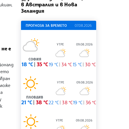
в Австралия и в Нова
шкиан,
Зеландия
ПРОГНОЗА ЗА ВРЕМЕТО
07.08.2026
УТРЕ
09.08.2026
не е
СОФИЯ
18 °C
35 °C
19 °C
34 °C
15 °C
30 °C
Доналд
ието
 Иран
УТРЕ
09.08.2026
 може
на
ПЛОВДИВ
у
21 °C
38 °C
22 °C
38 °C
19 °C
36 °C
к
УТРЕ
09.08.2026