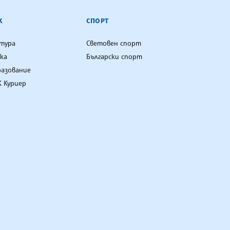
К
СПОРТ
лтура
Световен спорт
ка
Български спорт
разование
 Куриер