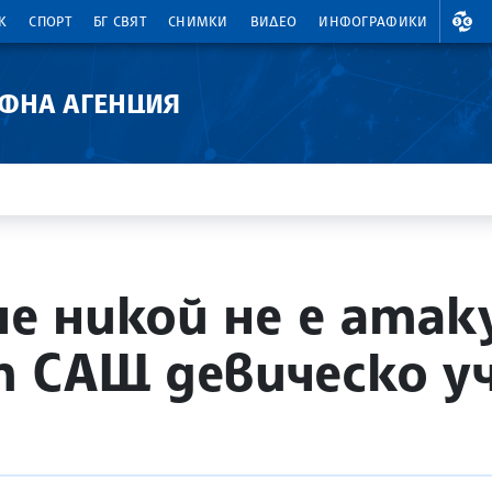
ВАЛ
К
СПОРТ
БГ СВЯТ
СНИМКИ
ВИДЕО
ИНФОГРАФИКИ
АФНА АГЕНЦИЯ
че никой не е атак
 САЩ девическо у