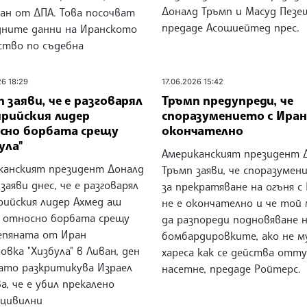
Доналд Тръмп и Масуд Пезе
ан от ДПА. Това посочват
предаде Асошиейтед прес.
дните данни на Иранското
ство по съдебна
26 18:29
17.06.2026 15:42
 заяви, че е разговарял
Тръмп предупреди, че
ирийския лидер
споразумението с Иран 
сно борбата срещу
окончателно
ула"
Американският президент 
канският президент Доналд
Тръмп заяви, че споразумен
заяви днес, че е разговарял
за прекратяване на огъня с
рийския лидер Ахмед аш
не е окончателно и че той
 относно борбата срещу
да разпореди подновяване 
епяната от Иран
бомбардировките, ако не м
овка "Хизбула" в Ливан, ден
хареса как се действа отту
като разкритикува Израел
насетне, предаде Ройтерс.
а, че е убил прекалено
 цивилни