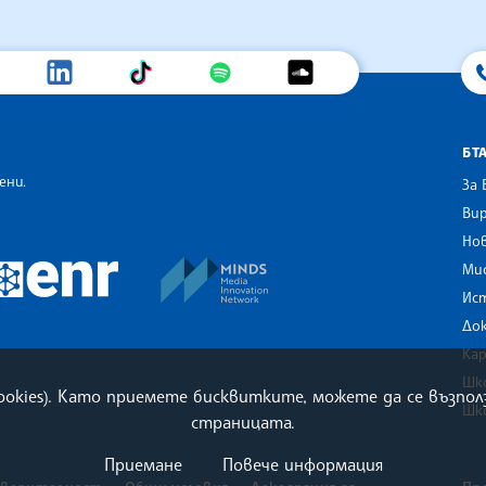
БТ
ени.
За 
Вир
Нов
an Alliance of News Agencies
MINDS Media Innovation Netwo
 News Agencies Southeast Europe
Ми
European Newsroom
Ис
До
Ка
Шк
cookies). Като приемете бисквитките, можете да се възп
Шк
страницата.
Приемане
Повече информация