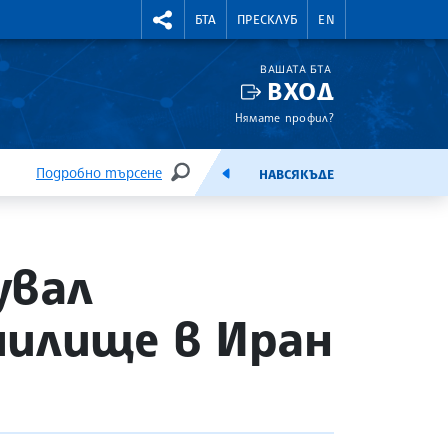
УТНИ КУРСОВЕ
RIGHTMENU.SOCIAL
БТА
ПРЕСКЛУБ
EN
ВАШАТА БТА
ВХОД
Нямате профил?
Подробно търсене
НАВСЯКЪДЕ
ТЪРСЕНЕ
ЕМИСИЯ
увал
чилище в Иран