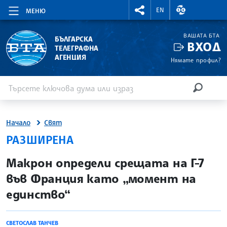
RIGHTMENU.SOCIAL
ВАЛУТНИ КУР
EN
МЕНЮ
ВАШАТА БТА
БЪЛГАРСКА
ВХОД
ТЕЛЕГРАФНА
АГЕНЦИЯ
Нямате профил?
Въведете ключова дума или израз
Търсене
ТЪРСЕН
Начало
Свят
РАЗШИРЕНА
site.bta
Макрон определи срещата на Г-7
във Франция като „момент на
единство“
СВЕТОСЛАВ ТАНЧЕВ