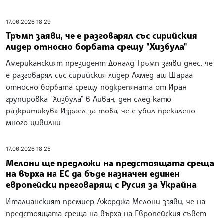
17.06.2026 18:29
Тръмп заяви, че е разговарял със сирийския
лидер относно борбата срещу "Хизбула"
Американският президент Доналд Тръмп заяви днес, че
е разговарял със сирийския лидер Ахмед аш Шараа
относно борбата срещу подкрепяната от Иран
групировка "Хизбула" в Ливан, ден след като
разкритикува Израел за това, че е убил прекалено
много цивилни
17.06.2026 18:25
Мелони ще предложи на предстоящата среща
на върха на ЕС да бъде назначен единен
европейски преговарящ с Русия за Украйна
Италианският премиер Джорджа Мелони заяви, че на
предстоящата среща на върха на Европейския съвет