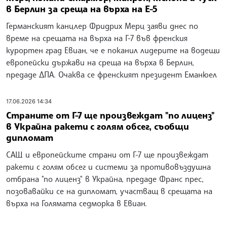
в Берлин за среща на върха на Е-5
Германският канцлер Фридрих Мерц заяви днес по
време на срещата на върха на Г-7 във френския
курортен град Евиан, че е поканил лидерите на водещи
европейски държави на среща на върха в Берлин,
предаде ДПА. Очаква се френският президент Еманюел
17.06.2026 14:34
Страните от Г-7 ще произвеждат "по лиценз"
в Украйна ракети с голям обсег, съобщи
дипломат
САЩ и европейските страни от Г-7 ще произвеждат
ракети с голям обсег и системи за противовъздушна
отбрана "по лиценз" в Украйна, предаде Франс прес,
позовавайки се на дипломат, участващ в срещата на
върха на Голямата седморка в Евиан.