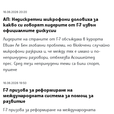
16.06.2026 20:20
АП: Недискретни микрофони доловиха за
какво си говорят лидерите от Г-7 извън
официалните дискусии
Лидерите на страните от Г-7 обсъждаха в курорта
Евиан Ле Бен глобални проблеми, но включени случайно
микрофони разкриха и, че между тях е имало и по-
непринудени разговори, отбелязва Асошиейтед
прес. Сред тези непринудени теми са били спорт,
пушене
16.06.2026 19:50
Г-7 призова за реформиране на
международната система за помощ за
развитие
Г-7 призова за реформиране на международната