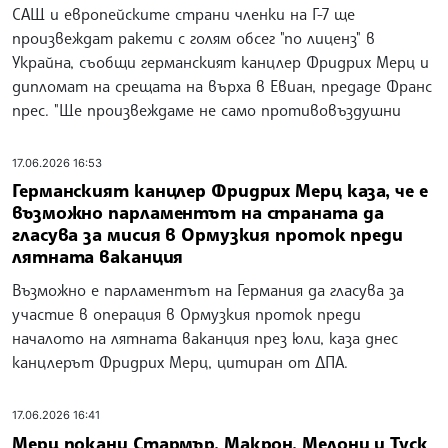
САЩ и европейските страни членки на Г-7 ще
произвеждат ракети с голям обсег "по лиценз" в
Украйна, съобщи германският канцлер Фридрих Мерц и
дипломат на срещата на върха в Евиан, предаде Франс
прес. "Ще произвеждаме не само противовъздушни
17.06.2026 16:53
Германският канцлер Фридрих Мерц каза, че е
възможно парламентът на страната да
гласува за мисия в Ормузкия проток преди
лятната ваканция
Възможно е парламентът на Германия да гласува за
участие в операция в Ормузкия проток преди
началото на лятната ваканция през юли, каза днес
канцлерът Фридрих Мерц, цитиран от ДПА.
17.06.2026 16:41
Мерц покани Стармър, Макрон, Мелони и Туск