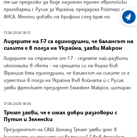
тя ще предложи да бъде назначен единен европейски
преговарящ с Русия за Украйна, предадоха Ройтерс и
АНСА. Мелони добави на брифинг след края на
ХРОНО
17.06.2026 18:12
Лидерите на Г-7 са единодушни, че балансът на
силите е в полза на Украйна, заяви Макрон
Лидерите на страните от Г-7 - седемте най-развити
икономики в света - на срещата си на върха във
Франция бяха единодушни, че балансът на силите се е
изместил в полза на Украйна във войната ѝ с Русия,
заяви френският президент Еманюел Макрон, цитиран
17.06.2026 18:05
Тръмп заяви, че е имал добри разговори с
Путин и Зеленски
Президентът на САЩ Доналд Тръмп заяви днес в
кулоарите на срещата на върха на Г-7 във френския