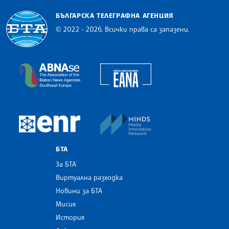
БЪЛГАРСКА ТЕЛЕГРАФНА АГЕНЦИЯ
© 2022 - 2026, Всички права са запазени.
Българска телеграфна агенция
European Alliance of N
The Assocoation of the Balkan News Agencies S
MINDS Media Innovatio
European Newsroom
БТА
За БТА
Виртуална разходка
Новини за БТА
Мисия
История