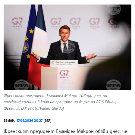
Френският президент Еманюел Макрон говори днес на
пресконференция в края на срещата на върха на Г-7 в Евиан,
Франция. (AP Photo/Vadim Ghirda)
ЕВИАН,
17.06.2026 20:27
(БТА)
Френският президент Еманюел Макрон обяви днес, че