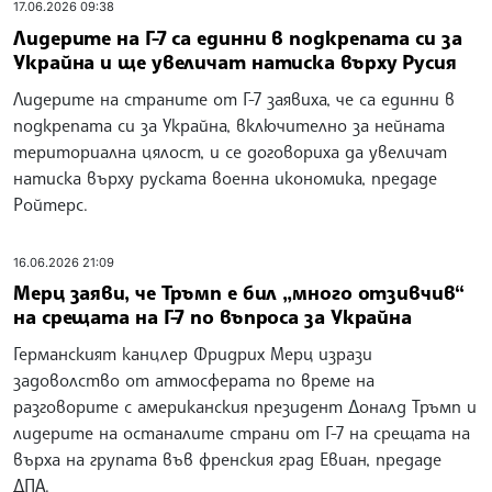
17.06.2026 09:38
Лидерите на Г-7 са единни в подкрепата си за
Украйна и ще увеличат натиска върху Русия
Лидерите на страните от Г-7 заявиха, че са единни в
подкрепата си за Украйна, включително за нейната
териториална цялост, и се договориха да увеличат
натиска върху руската военна икономика, предаде
Ройтерс.
16.06.2026 21:09
Мерц заяви, че Тръмп е бил „много отзивчив“
на срещата на Г-7 по въпроса за Украйна
Германският канцлер Фридрих Мерц изрази
задоволство от атмосферата по време на
разговорите с американския президент Доналд Тръмп и
лидерите на останалите страни от Г-7 на срещата на
върха на групата във френския град Евиан, предаде
ДПА.