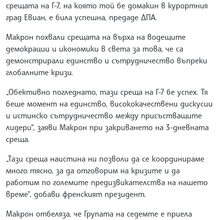
срещата на Г-7, на която той бе домакин в курортния
град Евиан, е била успешна, предаде ДПА.
Макрон похвали срещата на върха на водещите
демокрации и икономики в света за това, че са
демонстрирали единство и сътрудничество въпреки
глобалните кризи.
„Обективно погледнато, тази среща на Г-7 бе успех. Тя
беше момент на единство, висококачествени дискусии
и истинско сътрудничество между присъстващите
лидери“, заяви Макрон при закриването на 3-дневната
среща.
„Тази среща наистина ни позволи да се координираме
много тясно, за да отговорим на кризите и да
работим по големите предизвикателства на нашето
време“, добави френският президент.
Макрон отбеляза, че Групата на седемте е приела