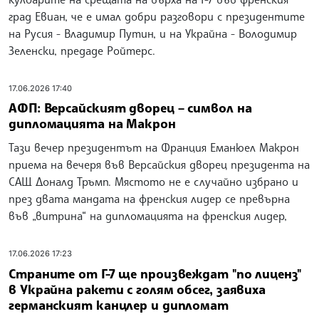
град Евиан, че е имал добри разговори с президентите
на Русия - Владимир Путин, и на Украйна - Володимир
Зеленски, предаде Ройтерс.
17.06.2026 17:40
АФП: Версайският дворец – символ на
дипломацията на Макрон
Тази вечер президентът на Франция Еманюел Макрон
приема на вечеря във Версайския дворец президента на
САЩ Доналд Тръмп. Мястото не е случайно избрано и
през двата мандата на френския лидер се превърна
във „витрина“ на дипломацията на френския лидер,
17.06.2026 17:23
Страните от Г-7 ще произвеждат "по лиценз"
в Украйна ракети с голям обсег, заявиха
германският канцлер и дипломат