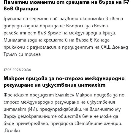
Паметни моменти от срещата на върха на Г-7
във Франция
Групата на седемте най-развити икономики в света
допреди година пораждаше въпроси за своята
релевантност във време на международни кризи.
Миналата година срещата й на върха в Канада
приключи с разногласия, а президентът на САЩ Доналд
Тръмп си тръгна
17.06.2026 20:34
Макрон призова за по-строго международно
регулиране на изкуствения интелект
Френският президент Еманюел Макрон призова за по-
строго международно регулиране на изкуствения
интелект (ИИ), предупреждавайки, че влиянието му
върху демократичните общества вече не може да
бъде пренебрегвано, предадоха световните агенции.
„Всички