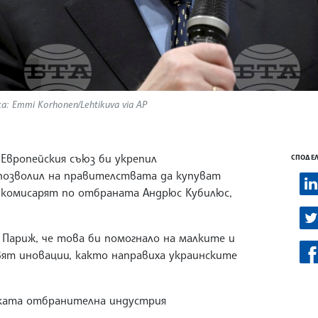
а: Emmi Korhonen/Lehtikuva via AP
Европейския съюз би укрепил
СПОДЕЛ
позволил на правителствата да купуват
а комисарят по отбраната Андрюс Кубилюс,
 Париж, че това би помогнало на малките и
ят иновации, както направиха украинските
ската отбранителна индустрия