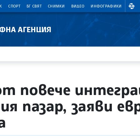
ВАЛ
К
СПОРТ
БГ СВЯТ
СНИМКИ
ВИДЕО
ИНФОГРАФИКИ
АФНА АГЕНЦИЯ
 от повече интегра
я пазар, заяви е
а