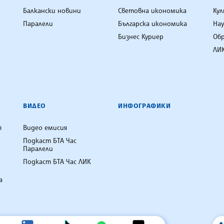
Балкански новини
Световна икономика
Ку
Паралели
Българска икономика
Нау
Бизнес Куриер
Об
ЛИК
ВИДЕО
ИНФОГРАФИКИ
я
Видео емисия
Подкаст БТА Час
Паралели
Подкаст БТА Час ЛИК
а