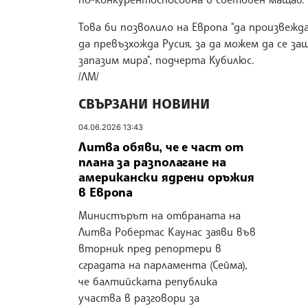
Това би позволило на Европа "да произвежд
да превъзхожда Русия, за да можем да се за
запазим мира", подчерта Кубилюс.
/ЛМ/
СВЪРЗАНИ НОВИНИ
04.06.2026 13:43
Литва обяви, че е част от
плана за разполагане на
американски ядрени оръжия
в Европа
Министърът на отбраната на
Литва Робертас Каунас заяви във
вторник пред репортери в
сградата на парламента (Сейма),
че балтийската република
участва в разговори за