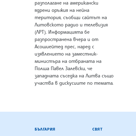
разполагане на американски
ядрени оръжия на нейна
територия, съобщи сайтът на
Литовското радио и телевизия
(ЛРТ). Информацията бе
разпространена вчера и от
Асошиейтед прес, наред с
изявлението на заместник-
министъра на отбраната на
Полша Павел Залевски, че
западната съседка на Литва също
участва в дискусиите по темата.
БЪЛГАРСКА ТЕЛЕГРАФНА АГ
БЪЛГАРИЯ
СВЯТ