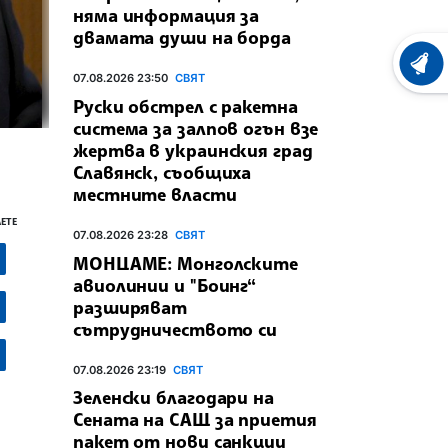
няма информация за
двамата души на борда
ХРОНО
07.08.2026 23:50
СВЯТ
Руски обстрел с ракетна
система за залпов огън взе
жертва в украинския град
Славянск, съобщиха
местните власти
ЕТЕ
07.08.2026 23:28
СВЯТ
МОНЦАМЕ: Монголските
авиолинии и "Боинг“
разширяват
сътрудничеството си
07.08.2026 23:19
СВЯТ
Зеленски благодари на
Сената на САЩ за приетия
пакет от нови санкции