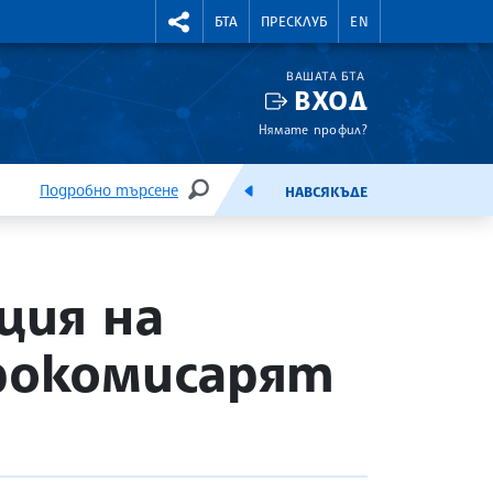
УТНИ КУРСОВЕ
RIGHTMENU.SOCIAL
БТА
ПРЕСКЛУБ
EN
ВАШАТА БТА
ВХОД
Нямате профил?
Подробно търсене
НАВСЯКЪДЕ
ТЪРСЕНЕ
ЕМИСИЯ
ция на
врокомисарят