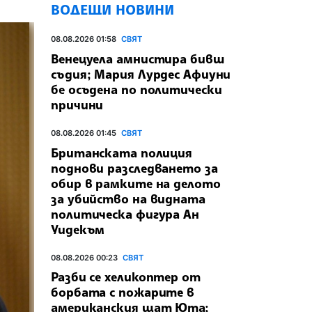
ВОДЕЩИ НОВИНИ
08.08.2026 01:58
СВЯТ
Венецуела амнистира бивш
съдия; Мария Лурдес Афиуни
бе осъдена по политически
причини
08.08.2026 01:45
СВЯТ
Британската полиция
поднови разследването за
обир в рамките на делото
за убийство на видната
политическа фигура Ан
Уидекъм
08.08.2026 00:23
СВЯТ
Разби се хеликоптер от
борбата с пожарите в
американския щат Юта;