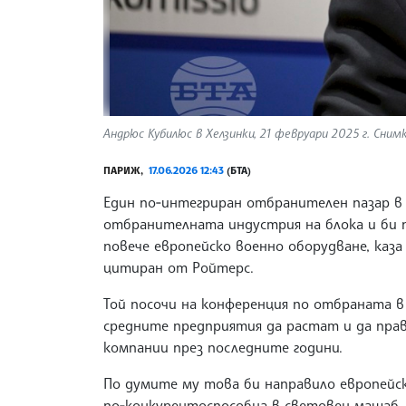
Андрюс Кубилюс в Хелзинки, 21 февруари 2025 г. Снимк
ПАРИЖ,
17.06.2026 12:43
(БТА)
Един по‑интегриран отбранителен пазар в 
отбранителната индустрия на блока и би 
повече европейско военно оборудване, каз
цитиран от Ройтерс.
Той посочи на конференция по отбраната в
средните предприятия да растат и да прав
компании през последните години.
По думите му това би направило европей
по‑конкурентоспособна в световен мащаб.