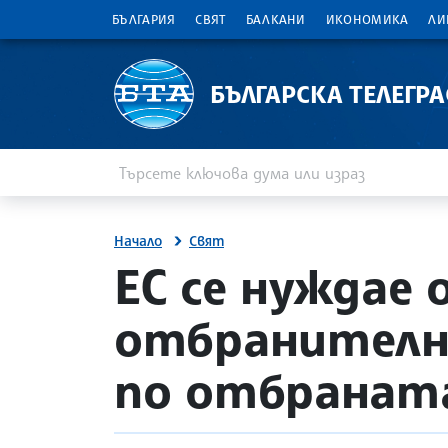
БЪЛГАРИЯ
СВЯТ
БАЛКАНИ
ИКОНОМИКА
ЛИ
БЪЛГАРСКА ТЕЛЕГР
Въведете ключова дума или израз
Търсене
Начало
Свят
site.bta
ЕС се нуждае
отбранителни
по отбранат