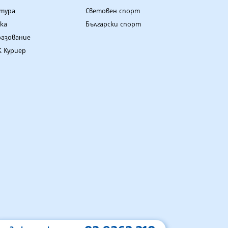
лтура
Световен спорт
ка
Български спорт
разование
 Куриер