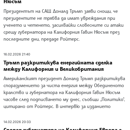
Нюсъм
Президентът на САЩ Доналд Тръмп заяви снощи, че
президентите не трябва да имат увреждания при
ученето и четенето, засилвайки словесните си атаки
срещу губернатора на Калифорния Гавин Нюсъм през
последните дни, предаде Ройтерс.
16.02.2026 21:40
Тръмп разкритикува енергийната сделка
между Калифорния и Великобритания
Американският президент Доналд Тръмп разкритикува
споразумението за чиста енергия между Обединеното
кралство и губернатора на Калифорния Гавин Нюсъм
часове след подписването му днес, съобщи „Политико",
цитирано от Ройтерс. В интервю за изданието
14.02.2026 20:33
Според губернатора на Калифорния Европа е