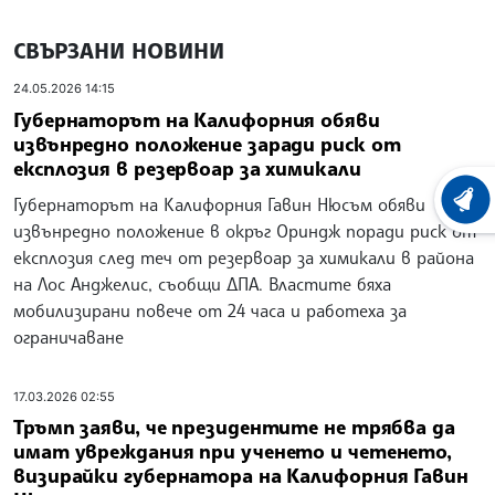
СВЪРЗАНИ НОВИНИ
24.05.2026 14:15
Губернаторът на Калифорния обяви
извънредно положение заради риск от
експлозия в резервоар за химикали
Губернаторът на Калифорния Гавин Нюсъм обяви
ХРОНО
извънредно положение в окръг Ориндж поради риск от
експлозия след теч от резервоар за химикали в района
на Лос Анджелис, съобщи ДПА. Властите бяха
мобилизирани повече от 24 часа и работеха за
ограничаване
17.03.2026 02:55
Тръмп заяви, че президентите не трябва да
имат увреждания при ученето и четенето,
визирайки губернатора на Калифорния Гавин