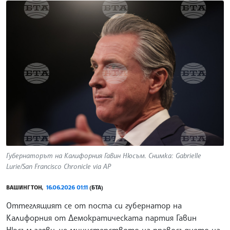
Губернаторът на Калифорния Гавин Нюсъм. Снимка: Gabrielle
Lurie/San Francisco Chronicle via AP
ВАШИНГТОН,
16.06.2026 01:11
(БТА)
Оттеглящият се от поста си губернатор на
Калифорния от Демократическата партия Гавин