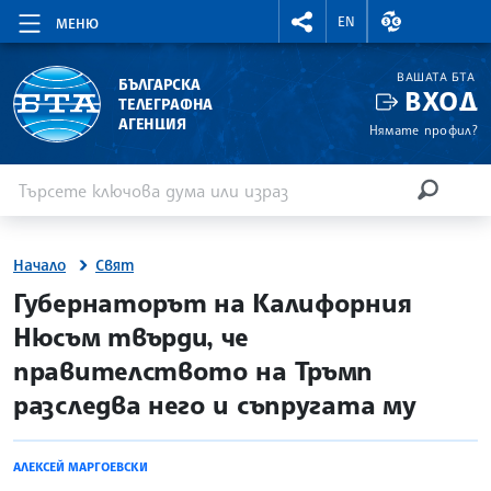
RIGHTMENU.SOCIAL
ВАЛУТНИ КУР
EN
МЕНЮ
ВАШАТА БТА
БЪЛГАРСКА
ВХОД
ТЕЛЕГРАФНА
АГЕНЦИЯ
Нямате профил?
Въведете ключова дума или израз
Търсене
ТЪРСЕН
Начало
Свят
site.bta
Губернаторът на Калифорния
Нюсъм твърди, че
правителството на Тръмп
разследва него и съпругата му
АЛЕКСЕЙ МАРГОЕВСКИ