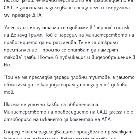
Нюсъм заяви, че министерството на правосъдието на
САЩ е започнало разследване срещу него и съпругата
му, предаде ДПА.
"Днес аз и съпругата ми се озовахме в "черния" списък
на Доналд Тръмп. Той е наредил на министерството на
правосъдието да ни разследва. Те не са открили
престъпление – просто се опитват да намерят
такова", заяви Нюсъм в публикация и видеообръщение в
Екс.
"Той не ме преследва заради злобни туитове, а защото
обмислям да се кандидатирам за президент", добави
той.
Нюсъм не уточни какви са обвиненията.
Министерството на правосъдието на САЩ засега не е
отговорило на искането за коментар на ДПА.
Според Нюсъм разследващите произволно преглеждат