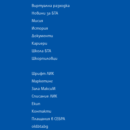
Виртуална разходка
Новини за БТА
Мисия
История
Документи
Кариери
Школа БТА
Шкорпиловци
Шрифт ЛИК
Маркетинг
Зала МаксиМ
Списание ЛИК
Екип
Контакти
Плащания в СЕБРА
old.bta.bg