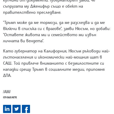
купчини от документи. Губернаторът заяви, че
съпругата му Дженифър също е обект на
правителствено преследване.
"Тръмп може да ме тормози, да ме разследва и да ме
включи в списъка си с врагове", заяви Нюсъм, но добави:
"Оставете живота ми и семейството ми извън
личната ви вендета".
Като губернатор на Калифорния, Нюсъм ръководи най-
гъстонаселения и икономически най-мощния щат в
САЩ. Той привлече вниманието с безмилостните си
нападки срещу Тръмп в социалните медии, припомня
ДПА.
/АМ/
СПОДЕЛЕТЕ