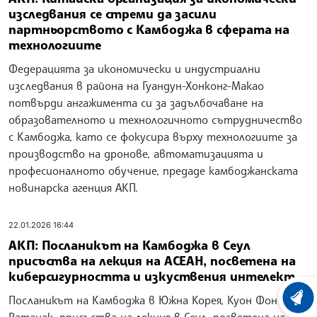
изследвания се стреми да засили
партньорството с Камбоджа в сферата на
технологиите
Федерацията за икономически и индустриални
изследвания в района на Гуандун-Хонконг-Макао
потвърди ангажимента си за задълбочаване на
образователното и технологичното сътрудничество
с Камбоджа, като се фокусира върху технологиите за
производство на дронове, автоматизацията и
професионалното обучение, предаде камбоджанската
новинарска агенция АКП.
22.01.2026 16:44
АКП: Посланикът на Камбоджа в Сеул
присъства на лекция на АСЕАН, посветена на
киберсигурността и изкуствения интелект
Посланикът на Камбоджа в Южна Корея, Куон Фон
ХРОНО
Ратанак, присъства на лекция в Сеул, посветена на