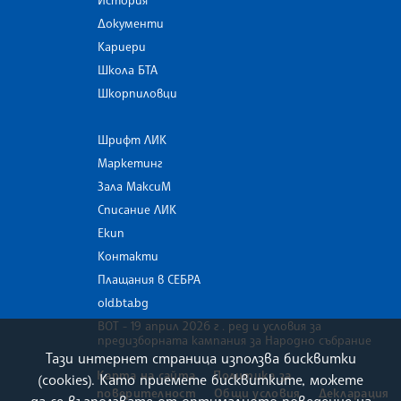
Документи
Кариери
Школа БТА
Шкорпиловци
Шрифт ЛИК
Маркетинг
Зала МаксиМ
Списание ЛИК
Екип
Контакти
Плащания в СЕБРА
old.bta.bg
ВОТ - 19 април 2026 г . ред и условия за
предизборната кампания за Народно събрание
Тази интернет страница използва бисквитки
Карта на сайта
Политика за
(cookies). Като приемете бисквитките, можете
поверителност
Общи условия
Декларация