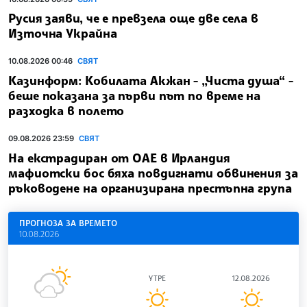
Русия заяви, че е превзела още две села в
Източна Украйна
10.08.2026 00:46
СВЯТ
Казинформ: Кобилата Акжан - „Чиста душа“ -
беше показана за първи път по време на
разходка в полето
09.08.2026 23:59
СВЯТ
На екстрадиран от ОАЕ в Ирландия
мафиотски бос бяха повдигнати обвинения за
ръководене на организирана престъпна група
ПРОГНОЗА ЗА ВРЕМЕТО
10.08.2026
УТРЕ
12.08.2026