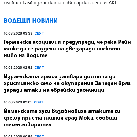
съобщи камбоджанската новинарска агенция АКП.
ВОДЕЩИ НОВИНИ
10.08.2026 03:33
СВЯТ
Германска асоциация предупреди, че река Рейн
може да се раздели на две заради ниското
ниво на водите
10.08.2026 02:52
СВЯТ
Израелската армия затваря достъпа до
християнско село на окупирания Западен бряг
заради атаки на еврейски заселници
10.08.2026 02:01
СВЯТ
Йеменските хуси възобновиха атаките си
срещу пристанищния град Мока, съобщи
техен говорител
10.08.2026 00:59
СВЯТ