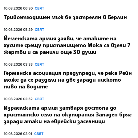
10.08.2026 06:30
СВЯТ
Трийсетгодишен мъж бе застрелян в Берлин
10.08.2026 05:29
СВЯТ
Йеменската армия заяви, че атаките на
хусите срещу пристанището Мока са взели 7
жертви и са ранили още 30 души
10.08.2026 03:33
СВЯТ
Германска асоциация предупреди, че река Рейн
може да се раздели на две заради ниското
ниво на водите
10.08.2026 02:52
СВЯТ
Израелската армия затваря достъпа до
християнско село на окупирания Западен бряг
заради атаки на еврейски заселници
10.08.2026 02:01
СВЯТ