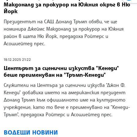
Макдоналд за прокурор на Южния окръг в Ню
Йорк
Президентът на САЩ Доналд Тръмп обяви, че ще
номинира Джеймс Макдоналд за прокурор на Южния
район в щата Ню Йорк, предадоха Ройтерс и
Асошиейтед прес.
19.12.2025 21:22
Центърът за сценични изкуства "Кенеди"
беше преименуван на "Тръмп-Кенеди"
Служители на Центъра за сценични изкусва "Джон Ф.
Кенеди" добавиха името на американския президент
Доналд Тръмп към официалното име на културното
учреждение, като то вече е преименувано на "Кенеди-
Тръмп", предадоха Ройтерс и Асошиейтед прес.
ВОДЕЩИ НОВИНИ