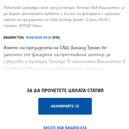
Работник изгражда скеле пред центъра "Кенеди" във Вашингтон, за
да бъдат премахнати буквите, с които на фасадата е изписано
името на президента на САЩ Доналд Тръмп, 12 юни 2026 г.
Снимка: АП/Cliff Owen
ВАШИНГТОН,
14.06.2026 04:27
(БТА)
Името на президента на САЩ Доналд Тръмп бе
заличено от фасадата на престижния център за
изкуство и култура "Кенеди" в столицата Вашингтон в
съответствие със съдебно решение, предаде
Асошиейтед прес.
/НС/
ЗА ДА ПРОЧЕТЕТЕ ЦЯЛАТА СТАТИЯ
АБОНИРАЙТЕ СЕ
ВЛЕЗТЕ ВЪВ ВАШАТА БТА