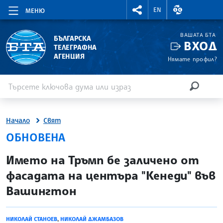
RIGHTMENU.SOCIAL
ВАЛУТНИ КУР
EN
МЕНЮ
ВАШАТА БТА
БЪЛГАРСКА
ВХОД
ТЕЛЕГРАФНА
АГЕНЦИЯ
Нямате профил?
Въведете ключова дума или израз
Търсене
ТЪРСЕН
Начало
Свят
ОБНОВЕНА
site.bta
Името на Тръмп бе заличено от
фасадата на центъра "Кенеди" във
Вашингтон
НИКОЛАЙ СТАНОЕВ
,
НИКОЛАЙ ДЖАМБАЗОВ