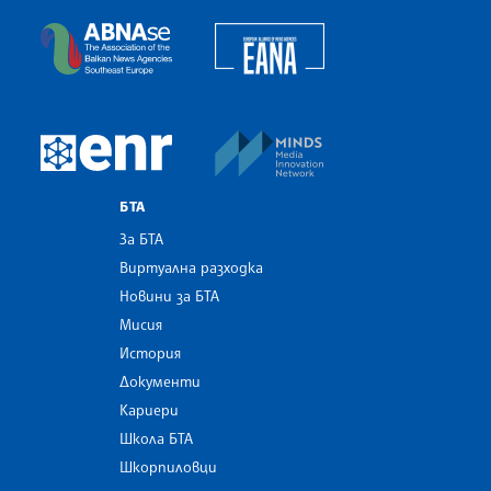
European Alliance of N
The Assocoation of the Balkan News Agencies S
MINDS Media Innovatio
European Newsroom
БТА
За БТА
Виртуална разходка
Новини за БТА
Мисия
История
Документи
Кариери
Школа БТА
Шкорпиловци