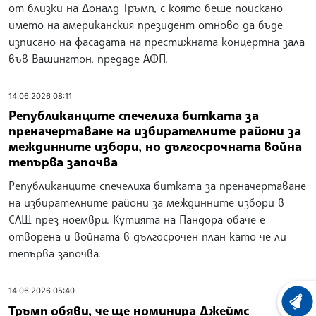
от близки на Доналд Тръмп, с която беше поискано
името на американския президент отново да бъде
изписано на фасадата на престижната концертна зала
във Вашингтон, предаде АФП.
14.06.2026 08:11
Републиканците спечелиха битката за
преначертаване на избирателните райони за
междинните избори, но дългосрочната война
тепърва започва
Републиканците спечелиха битката за преначертаване
на избирателните райони за междинните избори в
САЩ през ноември. Кутията на Пандора обаче е
отворена и войната в дългосрочен план като че ли
тепърва започва.
14.06.2026 05:40
ХРОНО
Тръмп обяви, че ще номинира Джеймс