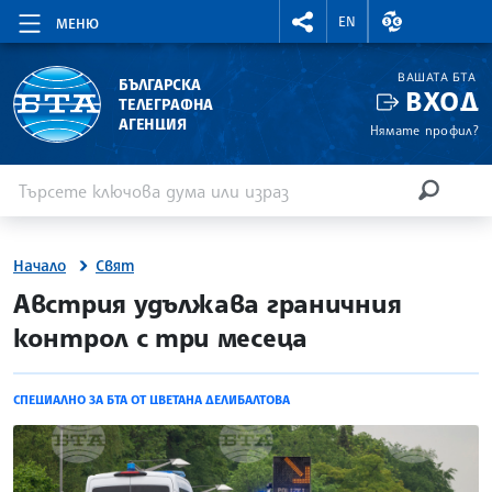
RIGHTMENU.SOCIAL
ВАЛУТНИ КУР
EN
МЕНЮ
ВАШАТА БТА
БЪЛГАРСКА
ВХОД
ТЕЛЕГРАФНА
АГЕНЦИЯ
Нямате профил?
Въведете ключова дума или израз
Търсене
ТЪРСЕН
Начало
Свят
site.bta
Австрия удължава граничния
контрол с три месеца
СПЕЦИАЛНО ЗА БТА ОТ ЦВЕТАНА ДЕЛИБАЛТОВА