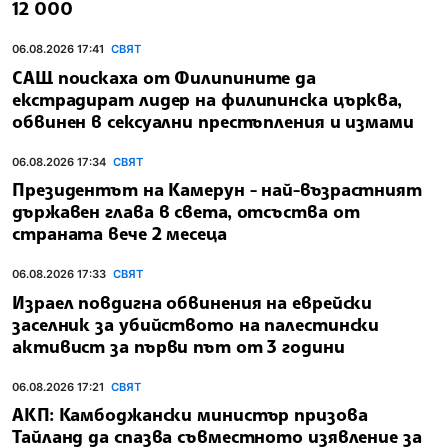
12 000
06.08.2026 17:41
СВЯТ
САЩ поискаха от Филипините да
екстрадират лидер на филипинска църква,
обвинен в сексуални престъпления и измами
06.08.2026 17:34
СВЯТ
Президентът на Камерун - най-възрастният
държавен глава в света, отсъства от
страната вече 2 месеца
06.08.2026 17:33
СВЯТ
Израел повдигна обвинения на еврейски
заселник за убийството на палестински
активист за първи път от 3 години
06.08.2026 17:21
СВЯТ
АКП: Камбоджански министър призова
Тайланд да спазва съвместното изявление за