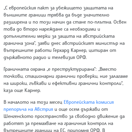
„С европейския пакт за убежището защитата на
външните граници трябва да бъде значително
разширена и по този начин да стане по-плътна. Освен
това до второ нареждане са необходими и
допълнителни мерки за защита на австрийската
гранична зона“, заяви днес австрийският министър на
вътрешните работи Герхард Карнер, цитиран от
държавното радио и телевизия ОРФ.
Граничната охрана „е преструктурирана“: „Вместо
точкови, стационарни гранични проверки, ние залагаме
на широки, гъвкави и ефективни гранични контроли“,
каза още Карнер.
В началото на този месец
Европейската комисия
препоръча на Австрия
и още осем държави от
Шенгенското пространство за свободно движение да
работят за премахване на граничния контрол на
вътрешните граници на ЕС, припомня ОРФ. В