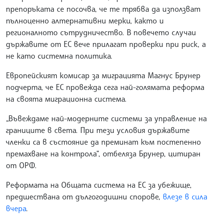
препоръката се посочва, че те трябва да използват
пълноценно алтернативни мерки, както и
регионалното сътрудничество. В повечето случаи
държавите от ЕС вече прилагат проверки при риск, а
не като системна политика.
Европейският комисар за миграцията Магнус Брунер
подчерта, че ЕС провежда сега най-голямата реформа
на своята миграционна система.
„Въвеждаме най-модерните системи за управление на
границите в света. При тези условия държавите
членки са в състояние да преминат към постепенно
премахване на контрола“, отбеляза Брунер, цитиран
от ОРФ.
Реформата на Общата система на ЕС за убежище,
предшествана от дългогодишни спорове,
влезе в сила
вчера
.