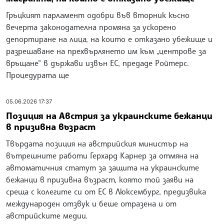
Гръцкият парламент одобри във вторник късно
вечерта законодателна промяна за ускорено
депортиране на лица, на които е отказано убежище и
разрешаване на прехвърлянето им към „центрове за
връщане“ в държави извън ЕС, предаде Ройтерс.
Процедурата ще
05.06.2026 17:37
Позиция на Австрия за украинските бежанци
в призивна възраст
Твърдата позиция на австрийския министър на
вътрешните работи Герхард Карнер за отмяна на
автоматичния статут за защита на украинските
бежанци в призивна възраст, която той заяви на
среща с колегите си от ЕС в Люксембург, предизвика
международен отзвук и беше отразена и от
австрийските медии.