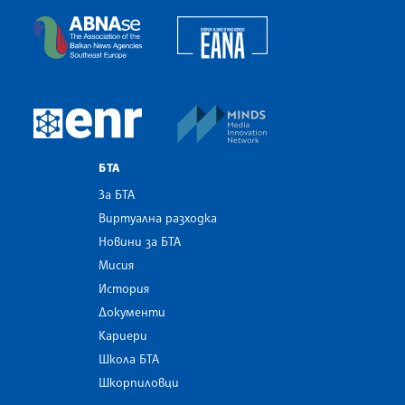
European Alliance of N
The Assocoation of the Balkan News Agencies S
MINDS Media Innovatio
European Newsroom
БТА
За БТА
Виртуална разходка
Новини за БТА
Мисия
История
Документи
Кариери
Школа БТА
Шкорпиловци