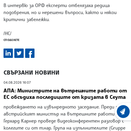
В интервю за ОРФ експерти отбелязаха редица
подобрения, но и нерешени въпроси, както и някои
критични забележки.
/НС/
СПОДЕЛЕТЕ
СВЪРЗАНИ НОВИНИ
04.08.2026 16:07
АПА: Министрите на вътрешните работи от
ЕС обсъдиха последиците от кризата в Сеута
провеждането на извънредното заседание. Преди това
ХРОНО
австрийският министър на вътрешните работи
Герхард Карнер проведе видеоконферентен разговор с
колегите си от т.нар. Група на изпълнителите (Gruppe