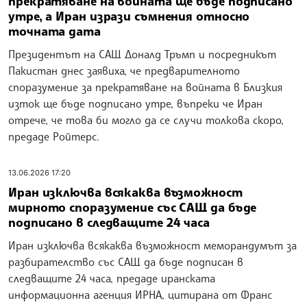
прекратяване на войната ще бъде подписано
утре, а Иран изрази съмнения относно
точната дата
Президентът на САЩ Доналд Тръмп и посредникът
Пакистан днес заявиха, че предварителното
споразумение за прекратяване на войната в Близкия
изток ще бъде подписано утре, въпреки че Иран
отрече, че това би могло да се случи толкова скоро,
предаде Ройтерс.
13.06.2026 17:20
Иран изключва всякаква възможност
мирното споразумение със САЩ да бъде
подписано в следващите 24 часа
Иран изключва всякаква възможност меморандумът за
разбирателство със САЩ да бъде подписан в
следващите 24 часа, предаде иранската
информационна агенция ИРНА, цитирана от Франс