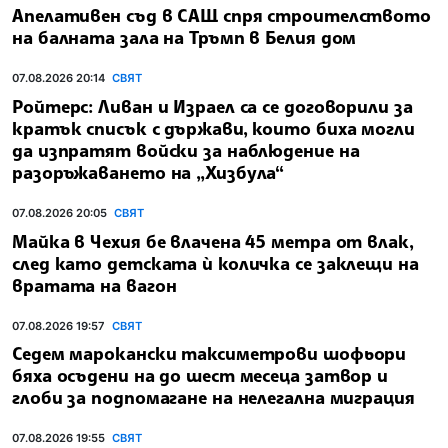
Апелативен съд в САЩ спря строителството
на балната зала на Тръмп в Белия дом
07.08.2026 20:14
СВЯТ
Ройтерс: Ливан и Израел са се договорили за
кратък списък с държави, които биха могли
да изпратят войски за наблюдение на
разоръжаването на „Хизбула“
07.08.2026 20:05
СВЯТ
Майка в Чехия бе влачена 45 метра от влак,
след като детската ѝ количка се заклещи на
вратата на вагон
07.08.2026 19:57
СВЯТ
Седем марокански таксиметрови шофьори
бяха осъдени на до шест месеца затвор и
глоби за подпомагане на нелегална миграция
07.08.2026 19:55
СВЯТ