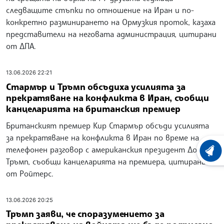
следващите стъпки по отношение на Иран и по-
конкретно разминирането на Ормузкия проток, казаха
представители на неговата администрация, цитирани
от ДПА.
13.06.2026 22:21
Стармър и Тръмп обсъдиха усилията за
прекратяване на конфликта в Иран, съобщи
канцеларията на британския премиер
Британският премиер Кир Стармър обсъди усилията
за прекратяване на конфликта в Иран по време на
телефонен разговор с американския президент Доналд
ХРОНО
Тръмп, съобщи канцеларията на премиера, цитирана
от Ройтерс.
13.06.2026 20:25
Тръмп заяви, че споразумението за