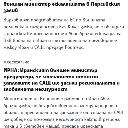
външен министър ескалацията в Персийския
залив
Върховният представител на ЕС по външната
политика и сигурността Кая Калас заяви, че е обсъдила
с иранския външен министър Абас Арагчи ескалацията
във войната с Иран и състоянието на преговорите
между Иран и САЩ, предаде Ройтерс.
11.06.2026 15:40
ИРНА: Иранският външен министър
предупреди, че мълчанието относно
заплахите на САЩ ще засили регионалната и
глобалната несигурност
Министърът на външните работи на Иран Абас
Арагчи заяви, че бездействието на международната
общност пред лицето на заплахите от страна на САЩ
ще доведе до по-голяма несигурност както в региона,
така и в световен мащаб, предаде иранската