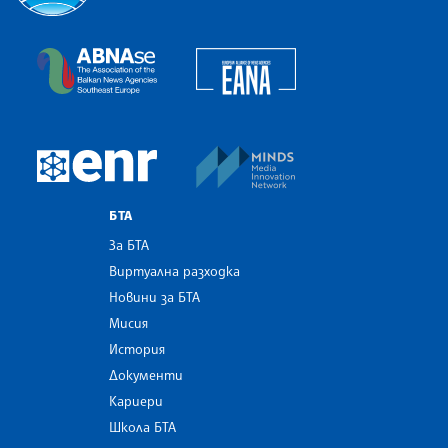
Българска телеграфна агенция
European Alliance of N
The Assocoation of the Balkan News Agencies S
MINDS Media Innovatio
European Newsroom
БТА
За БТА
Виртуална разходка
Новини за БТА
Мисия
История
Документи
Кариери
Школа БТА