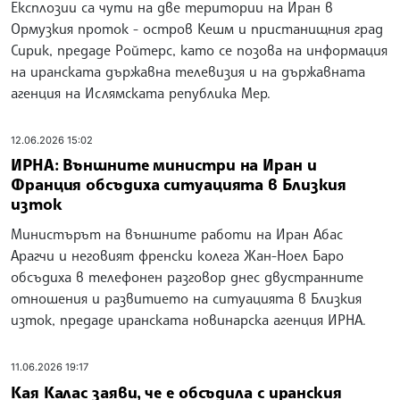
Експлозии са чути на две територии на Иран в
Ормузкия проток - остров Кешм и пристанищния град
Сирик, предаде Ройтерс, като се позова на информация
на иранската държавна телевизия и на държавната
агенция на Ислямската република Мер.
12.06.2026 15:02
ИРНА: Външните министри на Иран и
Франция обсъдиха ситуацията в Близкия
изток
Министърът на външните работи на Иран Абас
Арагчи и неговият френски колега Жан-Ноел Баро
обсъдиха в телефонен разговор днес двустранните
отношения и развитието на ситуацията в Близкия
изток, предаде иранската новинарска агенция ИРНА.
11.06.2026 19:17
Кая Калас заяви, че е обсъдила с иранския