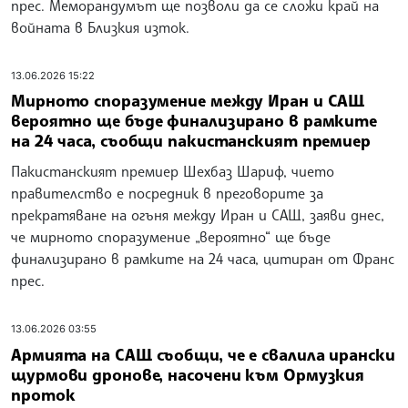
прес. Меморандумът ще позволи да се сложи край на
войната в Близкия изток.
13.06.2026 15:22
Мирното споразумение между Иран и САЩ
вероятно ще бъде финализирано в рамките
на 24 часа, съобщи пакистанският премиер
Пакистанският премиер Шехбаз Шариф, чието
правителство е посредник в преговорите за
прекратяване на огъня между Иран и САЩ, заяви днес,
че мирното споразумение „вероятно“ ще бъде
финализирано в рамките на 24 часа, цитиран от Франс
прес.
13.06.2026 03:55
Армията на САЩ съобщи, че е свалила ирански
щурмови дронове, насочени към Ормузкия
проток