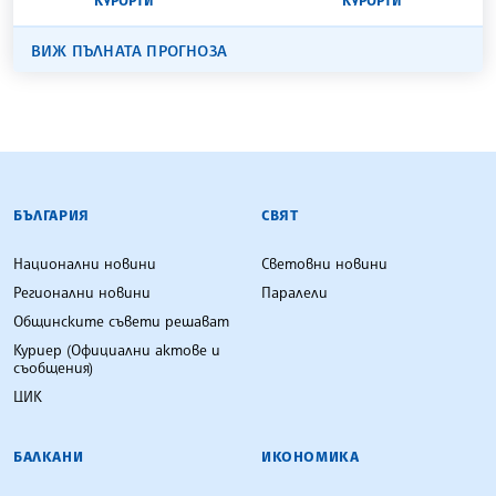
КУРОРТИ
КУРОРТИ
ВИЖ ПЪЛНАТА ПРОГНОЗА
БЪЛГАРСКА ТЕЛЕГРАФНА АГЕНЦИЯ
БЪЛГАРИЯ
СВЯТ
Национални новини
Световни новини
Регионални новини
Паралели
Общинските съвети решават
Куриер (Официални актове и
съобщения)
ЦИК
БАЛКАНИ
ИКОНОМИКА