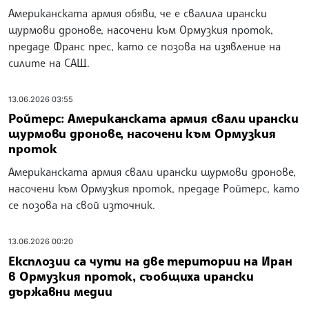
Американската армия обяви, че е свалила ирански
щурмови дронове, насочени към Ормузкия проток,
предаде Франс прес, като се позова на изявление на
силите на САЩ.
13.06.2026 03:55
Ройтерс: Американската армия свали ирански
щурмови дронове, насочени към Ормузкия
проток
Американската армия свали ирански щурмови дронове,
насочени към Ормузкия проток, предаде Ройтерс, като
се позова на свой източник.
13.06.2026 00:20
Експлозии са чути на две територии на Иран
в Ормузкия проток, съобщиха ирански
държавни медии