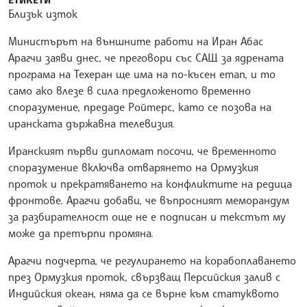
Близък изток
Министърът на външните работи на Иран Абас
Арагчи заяви днес, че преговори със САЩ за ядрената
програма на Техеран ще има на по-късен етап, и то
само ако влезе в сила предложеното временно
споразумение, предаде Ройтерс, като се позова на
иранската държавна телевизия.
Иранският първи дипломат посочи, че временното
споразумение включва отварянето на Ормузкия
проток и прекратяването на конфликтите на редица
фронтове. Арагчи добави, че въпросният меморандум
за разбирателност още не е подписан и текстът му
може да претърпи промяна.
Арагчи подчерта, че регулирането на корабоплаването
през Ормузкия проток, свързващ Персийския залив с
Индийския океан, няма да се върне към статуквото