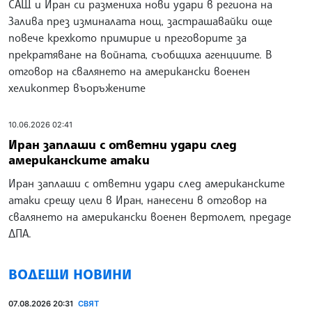
САЩ и Иран си размениха нови удари в региона на
Залива през изминалата нощ, застрашавайки още
повече крехкото примирие и преговорите за
прекратяване на войната, съобщиха агенциите. В
отговор на свалянето на американски военен
хеликоптер въоръжените
10.06.2026 02:41
Иран заплаши с ответни удари след
американските атаки
Иран заплаши с ответни удари след американските
атаки срещу цели в Иран, нанесени в отговор на
свалянето на американски военен вертолет, предаде
ДПА.
ВОДЕЩИ НОВИНИ
07.08.2026 20:31
СВЯТ