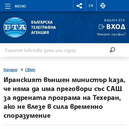
RIGHTMENU.SOCIAL
ВАЛУТНИ КУР
EN
МЕНЮ
ВАШАТА БТА
БЪЛГАРСКА
ВХОД
ТЕЛЕГРАФНА
АГЕНЦИЯ
Нямате профил?
Въведете ключова дума или израз
Търсене
ТЪРСЕН
Начало
Свят
site.bta
Иранският външен министър каза,
че няма да има преговори със САЩ
за ядрената програма на Техеран,
ако не влезе в сила временно
споразумение