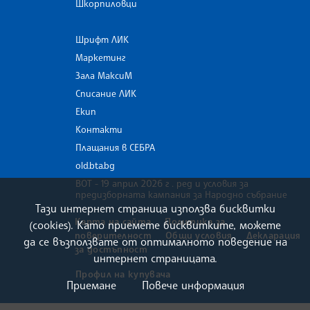
Шкорпиловци
Шрифт ЛИК
Маркетинг
Зала МаксиМ
Списание ЛИК
Екип
Контакти
Плащания в СЕБРА
old.bta.bg
ВОТ - 19 април 2026 г . ред и условия за
предизборната кампания за Народно събрание
Тази интернет страница използва бисквитки
Карта на сайта
Политика за
(cookies). Като приемете бисквитките, можете
поверителност
Общи условия
Декларация
да се възползвате от оптималното поведение на
за достъпност
интернет страницата.
Профил на купувача
Приемане
Повече информация