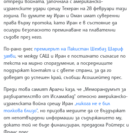
отпреди войната, започнала с американско-
израелските удари срещу Техеран на 28 февруари тази
година. По думите му Иран и Оман имат суверенни
права върху протока, като Иран е в състояние да
осигури безопасното преминаване на плавателни
съдове през него.
По-рано днес
премиерът на Пакистан Шехбаз Шариф
заяви
, че между САЩ и Иран е постигнато съгласие по
текста на мирно споразумение, а посредниците
поддържат контакт и с двете страни, за да го
доведат до успешен край, съобщи Асошиейтед прес.
Преди това самият Арагчи каза, че „Меморандумът за
разбирателство от Исламабад“ относно американско-
израелската война срещу Иран
„никога не е бил
толкова близо“
, но призова медиите да се въздържат
от непотвърдени информации за съдържанието му,
докато той не бъде финализиран, предадоха Ройтерс и
Франс прес.