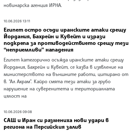
новинарска агенция ИРНА.
10.06.2026 13:11
Египет остро осъди иранските атаки срещу
Йордания, Бахрейн и Кувейт и изрази
подкрепа за противодействието срещу тези
“неприемливи” нападения
Египет категорично осъжда иранските атаки срещу
Йордания, Бахрейн и Кувейт, се казва в изявление на
министерството на външните работи, цитирано от
в. “Ал Ахрам”. Кайро смята тези атаки за грубо
нарушение на суверенитета и териториалната
цялост на
10.06.2026 09:08
САЩ и Иран си размениха нови удари в
региона на Персийския залив