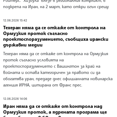
Ройтерс. "Хизбула" влезе в регионалния конфликт, в
подкрепа на Иран, на 2 март, като откри огън срещу
12.06.2026 15:42
Техеран няма да се откаже от контрола на
Ормузкия проток съгласно
проектоспоразумението, съобщиха ирански
държавни медии
Техеран няма да се откаже от контрола на Ормузкия
проток съгласно условията на
проектоспоразумението с Вашингтон за край на
войната и остава категоричен за правото си да
обогатява уран, предаде днес официалната новинарска
агенция ИРНА, цитирана от Франс прес.
12.06.2026 14:06
Иран няма да се откаже от контрола над
Ормузкия проток, а ядрената програма ще