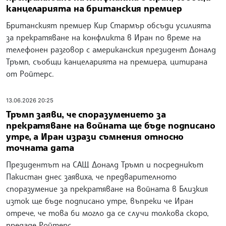
канцеларията на британския премиер
Британският премиер Кир Стармър обсъди усилията
за прекратяване на конфликта в Иран по време на
телефонен разговор с американския президент Доналд
Тръмп, съобщи канцеларията на премиера, цитирана
от Ройтерс.
13.06.2026 20:25
Тръмп заяви, че споразумението за
прекратяване на войната ще бъде подписано
утре, а Иран изрази съмнения относно
точната дата
Президентът на САЩ Доналд Тръмп и посредникът
Пакистан днес заявиха, че предварителното
споразумение за прекратяване на войната в Близкия
изток ще бъде подписано утре, въпреки че Иран
отрече, че това би могло да се случи толкова скоро,
предаде Ройтерс.