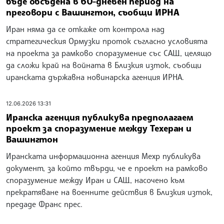
бъде обсъдена в 60-дневен период на
преговори с Вашингтон, съобщи ИРНА
Иран няма да се откаже от контрола над
стратегическия Ормузки проток съгласно условията
на проекта за рамково споразумение със САЩ, целящо
да сложи край на войната в Близкия изток, съобщи
иранската държавна новинарска агенция ИРНА.
12.06.2026 13:31
Иранска агенция публикува предполагаем
проект за споразумение между Техеран и
Вашингтон
Иранската информационна агенция Мехр публикува
документ, за който твърди, че е проект на рамково
споразумение между Иран и САЩ, насочено към
прекратяване на военните действия в Близкия изток,
предаде Франс прес.