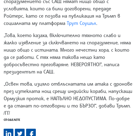
споразумението със САЩ нямат нищо общо с
условията, които са били договорени, предаде
Ройтерс, като се позова на публикация на Тръмп в
социалната му платформа
Трут Соушъл
.
„Това, което казаха, включително тяхното слабо и
жалко изявление за сключването на споразумение, няма
нищо общо с истината. Много нечестни хора, с които
да се работи. С тях няма такова нещо като
добросъвестно преговаряне. НЕВЕРОЯТНО!“, написа
президентът на САЩ.
„Освен това, изцяло отблъснатата им атака с дронове
през изтеклата нощ срещу индийски кораби, напускащи
Ормузкия проток, е НАПЪЛНО НЕДОПУСТИМА. По-добре
е да станат по-отговорни и то БЪРЗО!“, добави Тръмп.
/ГГ/
СПОДЕЛЕТЕ