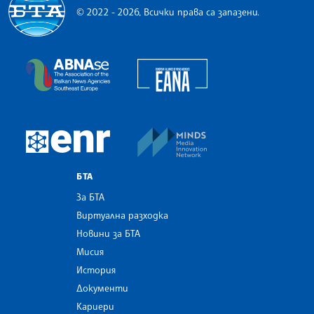
© 2022 - 2026, Всички права са запазени.
Българска телеграфна агенция
European Alliance of N
The Assocoation of the Balkan News Agencies S
MINDS Media Innovatio
European Newsroom
БТА
За БТА
Виртуална разходка
Новини за БТА
Мисия
История
Документи
Кариери