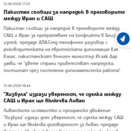
12.06.2026 17:25
Пакистан съобщи за напредък в преговорите
между Иран и САЩ
Пакистан съобщи за напредък в преговорите между
САЩ и Иран за прекратяване на конфликта в Близкия
ХРОНО
изток, предаде ДПА.След телефонен разговор с
ръководителката на европейската дипломация Кая
Калас, пакистанският външен министър Исхак Дар
заяви, че "двете страни приветстват напредъка,
постигнат чрез постоянна дипломатическа работа".
12.06.2026 16:44
"Хизбула" изрази увереност, че сделка между
САЩ и Иран ще включва Ливан
Ливанското ислямистко и проиранско движение
"Хизбула" изрази днес увереност, че сделка между САЩ
и Иран ще включва договореност за Ливан, предаде