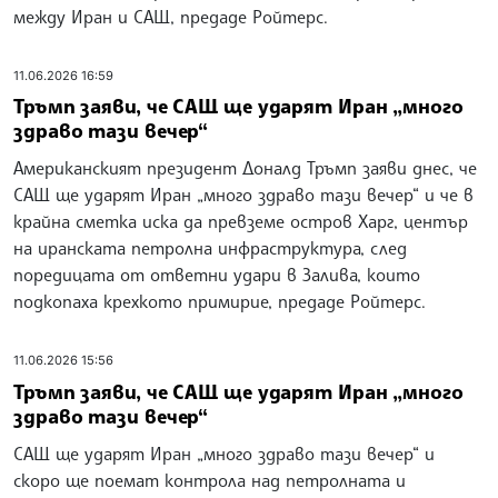
между Иран и САЩ, предаде Ройтерс.
11.06.2026 16:59
Тръмп заяви, че САЩ ще ударят Иран „много
здраво тази вечер“
Американският президент Доналд Тръмп заяви днес, че
САЩ ще ударят Иран „много здраво тази вечер“ и че в
крайна сметка иска да превземе остров Харг, център
на иранската петролна инфраструктура, след
поредицата от ответни удари в Залива, които
подкопаха крехкото примирие, предаде Ройтерс.
11.06.2026 15:56
Тръмп заяви, че САЩ ще ударят Иран „много
здраво тази вечер“
САЩ ще ударят Иран „много здраво тази вечер“ и
скоро ще поемат контрола над петролната и