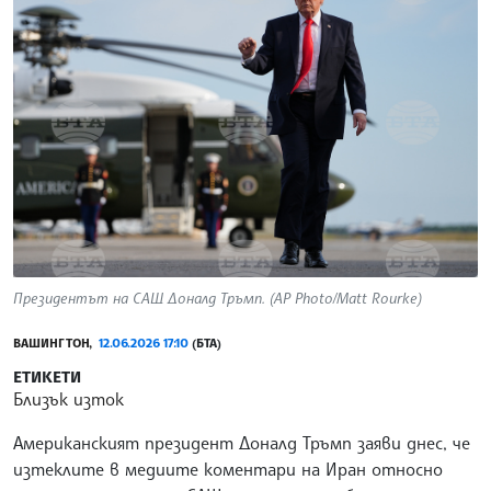
Президентът на САЩ Доналд Тръмп. (AP Photo/Matt Rourke)
ВАШИНГТОН,
12.06.2026 17:10
(БТА)
ЕТИКЕТИ
Близък изток
Американският президент Доналд Тръмп заяви днес, че
изтеклите в медиите коментари на Иран относно