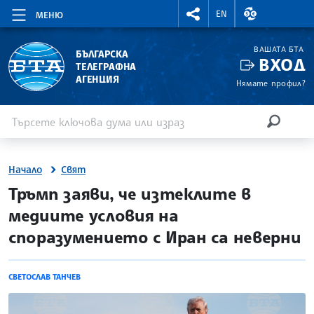
RIGHTMENU.SOCIAL
ВАЛУТНИ КУР
EN
МЕНЮ
ВАШАТА БТА
БЪЛГАРСКА
ВХОД
ТЕЛЕГРАФНА
АГЕНЦИЯ
Нямате профил?
Въведете ключова дума или израз
Търсене
ТЪРСЕН
Начало
Свят
site.bta
Тръмп заяви, че изтеклите в
медиите условия на
споразумението с Иран са неверни
СВЕТОСЛАВ ТАНЧЕВ