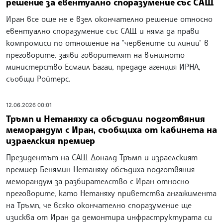
решение за евентуално споразумение със САЩ
Иран все още не е взел окончателно решение относно
евентуално споразумение със САЩ и няма да прави
компромиси по отношение на "червените си линии" в
преговорите, заяви говорителят на външното
министерство Есмаил Багаи, предаде агенция ИРНА,
съобщи Ройтерс.
12.06.2026 00:01
Тръмп и Нетаняху са обсъдили подготвяния
меморандум с Иран, съобщиха от кабинета на
израелския премиер
Президентът на САЩ Доналд Тръмп и израелският
премиер Бенямин Нетаняху обсъдиха подготвяния
меморандум за разбирателство с Иран относно
преговорите, като Нетаняху приветства ангажимента
на Тръмп, че всяко окончателно споразумение ще
изисква от Иран да демонтира инфраструктурата си