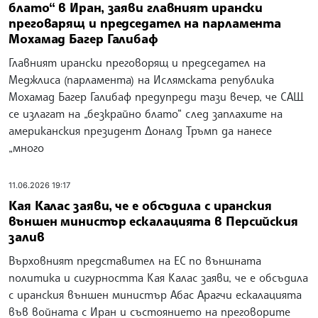
блато“ в Иран, заяви главният ирански
преговарящ и председател на парламента
Мохамад Багер Галибаф
Главният ирански преговорящ и председател на
Меджлиса (парламента) на Ислямската република
Мохамад Багер Галибаф предупреди тази вечер, че САЩ
се излагат на „безкрайно блато“ след заплахите на
американския президент Доналд Тръмп да нанесе
„много
11.06.2026 19:17
Кая Калас заяви, че е обсъдила с иранския
външен министър ескалацията в Персийския
залив
Върховният представител на ЕС по външната
политика и сигурността Кая Калас заяви, че е обсъдила
с иранския външен министър Абас Арагчи ескалацията
във войната с Иран и състоянието на преговорите