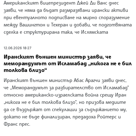
Американският вицепрезидент Джей Ди Ванс днес
заяви, че няма да бъдат размразявани ирански активи
при евентуалното подписване на мирно споразумение
между Вашингтон и Техеран и добави, че подготвяната
сделка е структурирана така, че Ислямската
12.06.2026 18:27
Иранският външен министър заяви, че
меморандумът от Исламабад „никога не е бил
толкова близо“
Иранският външен министър Абас Арагчи заяви днес,
че „Меморандумът за разбирателство от Исламабад“
относно американско-израелската война срещу Иран
„никога не е бил толкова близо“, но призова медиите
да се въздържат от спекулации за съдържанието му,
докато не бъде финализиран, предадоха Ройтерс и
Франс прес.