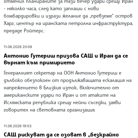
отменил планираните за тази вечер удари срещу Иран
- няколко часа, след като заплаши с нови
бомбардировки и изрази желание да „превземе“ остров
Харг, център на иранската петролна инфраструктура,
предаде Ройтерс.
11.06.2026 20:09
Антонио Гутериш призова САЩ и Иран да се
върнат към примирието
Генералният секретар на ООН Антонио Гутериш е
дълбоко обезпокоен от продължаващата ескалация на
напрежението в Близкия изток, включително от
американските удари по Иран и от атаките на
Ислямската република срещу нейни съседки, заяви
говорител на световната организация.
11.06.2026 19:53
САЩ рискуват да се озоват в „безкрайно