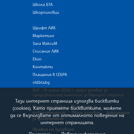
Школа БТА
Шкорпиловци
Шрифт ЛИК
Маркетинг
Зала МаксиМ
Списание ЛИК
Екип
Контакти
Плащания в СЕБРА
old.bta.bg
ВОТ - 19 април 2026 г . ред и условия за
предизборната кампания за Народно събрание
Тази интернет страница използва бисквитки
Карта на сайта
Политика за
(cookies). Като приемете бисквитките, можете
поверителност
Общи условия
Декларация
да се възползвате от оптималното поведение на
за достъпност
интернет страницата.
Профил на купувача