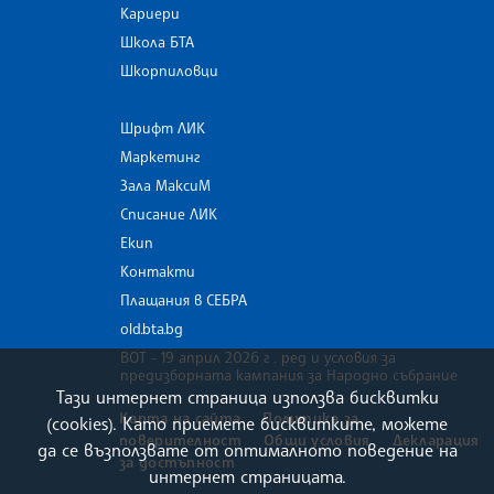
Кариери
Школа БТА
Шкорпиловци
Шрифт ЛИК
Маркетинг
Зала МаксиМ
Списание ЛИК
Екип
Контакти
Плащания в СЕБРА
old.bta.bg
ВОТ - 19 април 2026 г . ред и условия за
предизборната кампания за Народно събрание
Тази интернет страница използва бисквитки
Карта на сайта
Политика за
(cookies). Като приемете бисквитките, можете
поверителност
Общи условия
Декларация
да се възползвате от оптималното поведение на
за достъпност
интернет страницата.