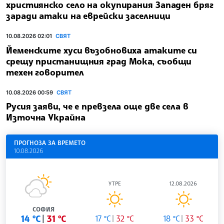
християнско село на окупирания Западен бряг
заради атаки на еврейски заселници
10.08.2026 02:01
СВЯТ
Йеменските хуси възобновиха атаките си
срещу пристанищния град Мока, съобщи
техен говорител
10.08.2026 00:59
СВЯТ
Русия заяви, че е превзела още две села в
Източна Украйна
ПРОГНОЗА ЗА ВРЕМЕТО
10.08.2026
УТРЕ
12.08.2026
СОФИЯ
14 °C
31 °C
17 °C
32 °C
18 °C
33 °C