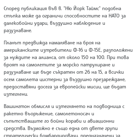
Според публикация във в. "Ню Йорк Таймс" подобна
стъпка може да ограничи способностите на НАТО за
далекобойни удари, въздушно наблюдение и
разузнаване.
Планът предвижда намаляване на броя на
американските изтребители Ф-16 и Ф-15E, разположени
за нуждите на алианса, от около 150 на 100. При това
броят на самолетите за морско патрулиране и
разузнаване ще бъде съкратен от 26 на 15, а всички
осем самолета цистерни за въздушно презареждане,
предоставяни досега за европейски мисии, ще бъдат
изтеглени.
Вашингтон обмисля и изтеглянето на подводница с
ракетно въоръжение, самолетоносач и
съпътстващите го бойни кораби и авиационни
средства. Възможно е също една от двете групи
стратегически бомбардировачи, предназначени за