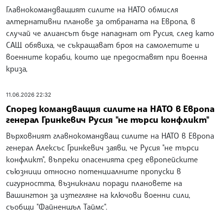
Главнокомандващият силите на НАТО обмисля
алтернативни планове за отбраната на Европа, в
случай че алиансът бъде нападнат от Русия, след като
САЩ обявиха, че съкращават броя на самолетите и
военните кораби, които ще предоставят при военна
криза,
11.06.2026 22:32
Според командващия силите на НАТО в Европа
генерал Гринкевич Русия "не търси конфликт"
Върховният главнокомандващ силите на НАТО в Европа
генерал Алексъс Гринкевич заяви, че Русия "не търси
конфликт", въпреки опасенията сред европейските
съюзници относно потенциалните пропуски в
сигурността, възникнали поради плановете на
Вашингтон за изтегляне на ключови военни сили,
съобщи "Файненшъл Таймс".