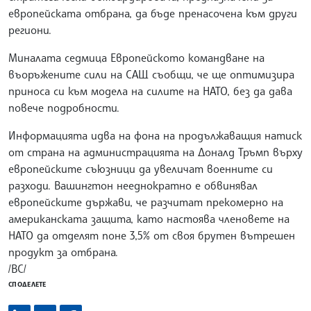
европейската отбрана, да бъде пренасочена към други
региони.
Миналата седмица Европейското командване на
въоръжените сили на САЩ съобщи, че ще оптимизира
приноса си към модела на силите на НАТО, без да дава
повече подробности.
Информацията идва на фона на продължаващия натиск
от страна на администрацията на Доналд Тръмп върху
европейските съюзници да увеличат военните си
разходи. Вашингтон нееднократно е обвинявал
европейските държави, че разчитат прекомерно на
американската защита, като настоява членовете на
НАТО да отделят поне 3,5% от своя брутен вътрешен
продукт за отбрана.
/ВС/
СПОДЕЛЕТЕ