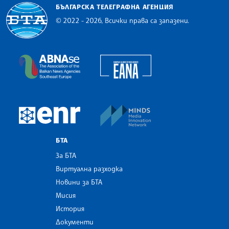
БЪЛГАРСКА ТЕЛЕГРАФНА АГЕНЦИЯ
© 2022 - 2026, Всички права са запазени.
Българска телеграфна агенция
European Alliance of N
The Assocoation of the Balkan News Agencies S
MINDS Media Innovatio
European Newsroom
БТА
За БТА
Виртуална разходка
Новини за БТА
Мисия
История
Документи