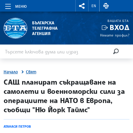
RIGHTMENU.SOCIAL
ВАЛУТНИ КУР
EN
МЕНЮ
ВАШАТА БТА
БЪЛГАРСКА
ВХОД
ТЕЛЕГРАФНА
АГЕНЦИЯ
Нямате профил?
Въведете ключова дума или израз
Търсене
ТЪРСЕН
Начало
Свят
site.bta
САЩ планират съкращаване на
самолети и военноморски сили за
операциите на НАТО в Европа,
съобщи "Ню Йорк Таймс"
АТАНАСИ ПЕТРОВ