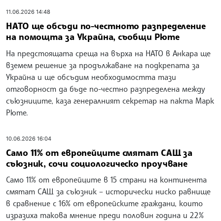
11.06.2026 14:48
НАТО ще обсъди по-честното разпределение
на помощта за Украйна, съобщи Рюте
На предстоящата среща на върха на НАТО в Анкара ще
вземем решение за продължаване на подкрепата за
Украйна и ще обсъдим необходимостта тази
отговорност да бъде по-честно разпределена между
съюзниците, каза генералният секретар на пакта Марк
Рюте.
10.06.2026 16:04
Само 11% от европейците смятат САЩ за
съюзник, сочи социологическо проучване
Само 11% от европейците в 15 страни на континента
смятат САЩ за съюзник – исторически ниско равнище
в сравнение с 16% от европейските граждани, които
изразиха такова мнение преди половин година и 22%