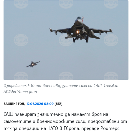
Изтребител F-16 от Военновъздушните сили на САЩ. Снимка:
АП/Ahn Young-joon
ВАШИНГТОН,
12.06.2026 08:09
(БТА)
СAЩ планират значително да намалят броя на
самолетите и военноморските сили, предоставяни от
тях за операции на НАТО в Европа, предаде Ройтерс.