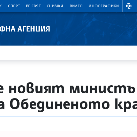
ВАЛ
К
СПОРТ
БГ СВЯТ
СНИМКИ
ВИДЕО
ИНФОГРАФИКИ
АФНА АГЕНЦИЯ
е новият министъ
а Обединеното кр