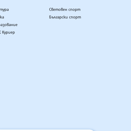
лтура
Световен спорт
ка
Български спорт
разование
 Куриер