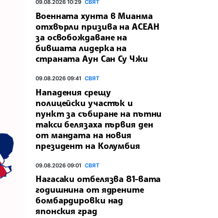
09.08.2026 10:29
СВЯТ
Военната хунта в Мианма
отхвърли призива на АСЕАН
за освобождаване на
бившата лидерка на
страната Аун Сан Су Чжи
09.08.2026 09:41
СВЯТ
Нападения срещу
полицейски участък и
пункт за събиране на пътни
такси белязаха първия ден
от мандата на новия
президент на Колумбия
09.08.2026 09:01
СВЯТ
Нагасаки отбелязва 81-вата
годишнина от ядрените
бомбардировки над
японския град