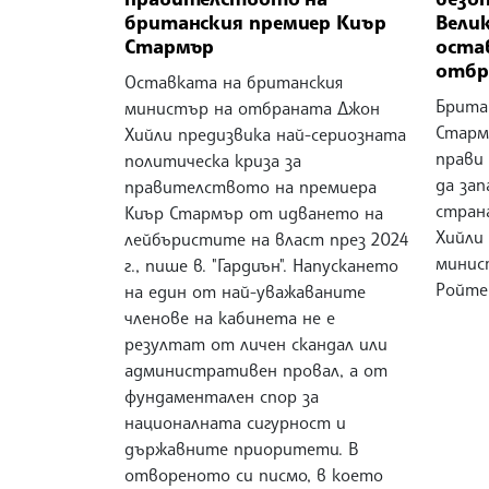
британския премиер Киър
Вели
Стармър
оста
отбр
Оставката на британския
Брита
министър на отбраната Джон
Стармъ
Хийли предизвика най-сериозната
прави 
политическа криза за
да за
правителството на премиера
стран
Киър Стармър от идването на
Хийли
лейбъристите на власт през 2024
минис
г., пише в. "Гардиън". Напускането
Ройте
на един от най-уважаваните
членове на кабинета не е
резултат от личен скандал или
административен провал, а от
фундаментален спор за
националната сигурност и
държавните приоритети. В
отвореното си писмо, в което