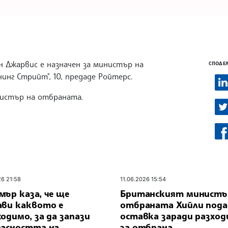
 Джарвис е назначен за министър на
СПОДЕЛ
инг Стрийт", 10, предаде Ройтерс.
нистър на отбраната.
26 21:58
11.06.2026 15:54
ър каза, че ще
Британският министъ
ави каквото е
отбраната Хийли пода
одимо, за да запази
оставка заради разхо
пасността на
за отбрана