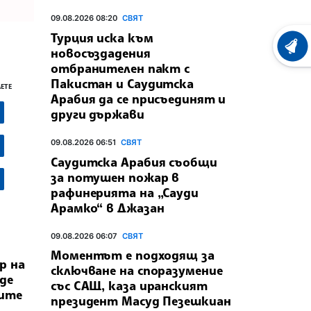
09.08.2026 08:20
СВЯТ
Турция иска към
ХРОНО
новосъздадения
отбранителен пакт с
Пакистан и Саудитска
ЕТЕ
Арабия да се присъединят и
други държави
09.08.2026 06:51
СВЯТ
Саудитска Арабия съобщи
за потушен пожар в
рафинерията на „Сауди
Арамко“ в Джазан
09.08.2026 06:07
СВЯТ
Моментът е подходящ за
р на
сключване на споразумение
де
със САЩ, каза иранският
дите
президент Масуд Пезешкиан