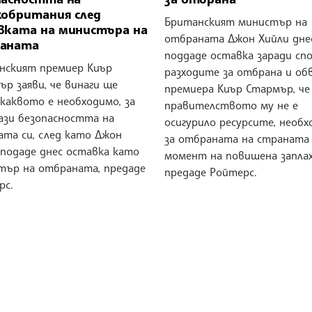
кобритания след
Британският министър на
вката на министъра на
отбраната Джон Хийли дне
аната
поддаде оставка заради спо
нският премиер Киър
разходите за отбрана и об
р заяви, че винаги ще
премиера Киър Стармър, че
каквото е необходимо, за
правителството му не е
пази безопасността на
осигурило ресурсите, необ
ата си, след като Джон
за отбраната на страната
 подаде днес оставка като
момент на повишена заплах
тър на отбраната, предаде
предаде Ройтерс.
рс.