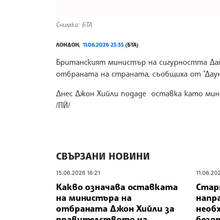
Снимка: БТА
ЛОНДОН,
11.06.2026 23:35
(БТА)
Британският министър на сигурността Дан
отбраната на страната, съобщиха от "Даун
Днес Джон Хийли подаде оставка като ми
/ПЙ/
СВЪРЗАНИ НОВИНИ
15.06.2026 16:21
11.06.20
Какво означава оставката
Старм
на министъра на
напр
отбраната Джон Хийли за
необх
правителството на
безо