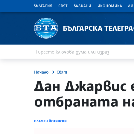
БЪЛГАРИЯ
СВЯТ
БАЛКАНИ
ИКОНОМИКА
ЛИ
БЪЛГАРСКА ТЕЛЕГР
Въведете ключова дума или израз
Търсене
Начало
Свят
site.bta
Дан Джарвис 
отбраната н
ПЛАМЕН ЙОТИНСКИ