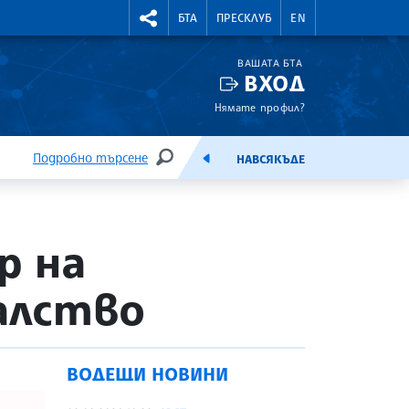
УТНИ КУРСОВЕ
RIGHTMENU.SOCIAL
БТА
ПРЕСКЛУБ
EN
ВАШАТА БТА
ВХОД
Нямате профил?
Подробно търсене
НАВСЯКЪДЕ
ТЪРСЕНЕ
ЕМИСИЯ
р на
алство
ВОДЕЩИ НОВИНИ