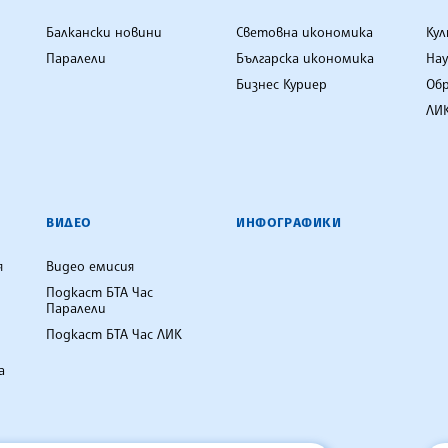
Балкански новини
Световна икономика
Ку
Паралели
Българска икономика
Нау
Бизнес Куриер
Об
ЛИК
ВИДЕО
ИНФОГРАФИКИ
я
Видео емисия
Подкаст БТА Час
Паралели
Подкаст БТА Час ЛИК
а