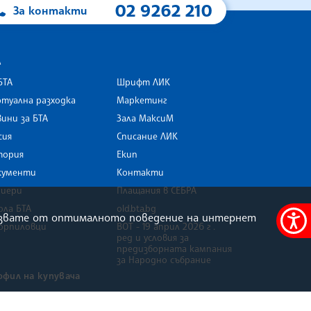
02 9262 210
За контакти
А
БТА
Шрифт ЛИК
туална разходка
Маркетинг
ини за БТА
Зала МаксиМ
rk
сия
Списание ЛИК
тория
Екип
кументи
Контакти
риери
Плащания в СЕБРА
ола БТА
old.bta.bg
олзвате от оптималното поведение на интернет
орпиловци
ВОТ - 19 април 2026 г .
Меню
ред и условия за
за
предизборната кампания
за Народно събрание
достъ
офил на купувача