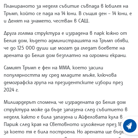
Планираното за неделя събитие съвпада в юбилея на
Тръмп, който се пада на 14 юни. В същия ден – 14 юни, е
и Денят на знамето, честван в САЩ.
Друга голяма структура е изградена в парк южно от
Белия дом, където администрацията на Тръмп обяви,
че до 125 000 души ще могат да гледат боевете на
арената до Белия дом безплатно на огромни екрани.
Самият Тръмп е фен на MMA, което засили
популярността му сред младите мъже, ключова
демографска група на президентските избори през
2024 г.
Милиардерът спомена, че изградената до Белия дом
структура може да бъде запазена след събитието в
неделя, както е била запазена и Айфеловата кула в
Париж след края на Световното изложение през 1889 г.,
ХРОНО
за което тя е била построена. Но арената ще бъде