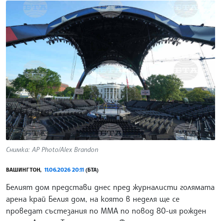
Снимка: AP Photo/Alex Brandon
ВАШИНГТОН,
11.06.2026 20:11
(БТА)
Белият дом представи днес пред журналисти голямата
арена край Белия дом, на която в неделя ще се
проведат състезания по MMA по повод 80-ия рожден