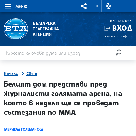
RIGHTMENU.SOCIAL
ВАЛУТНИ КУР
EN
МЕНЮ
ВАШАТА БТА
БЪЛГАРСКА
ВХОД
ТЕЛЕГРАФНА
АГЕНЦИЯ
Нямате профил?
Въведете ключова дума или израз
Търсене
ТЪРСЕН
Начало
Свят
site.bta
Белият дом представи пред
журналисти голямата арена, на
която в неделя ще се проведат
състезания по MMA
ГАБРИЕЛА ГОЛЕМАНСКА