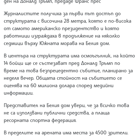
ден на Доналд Тръмп, предаде Франс прес
Журналистите получиха за първи път достъп до
структурата с височина 28 метра, която е по-висока
от самото американско президентство и която
работници изграждаха в продължение на няколко
седмици върху Южната морава на Белия дом.
В центъра на структурата има осмоъгълник, на който
14 бойци ще се състезават пред Доналд Тръмп по
време на това безпрецедентно събитие, планирано за
неделя вечер. Общата стойност на събитието се
оценява на 60 милиона долара според медийни
информации.
Представител на Белия дом увери, че за всичко това
не са използвани публични средства, а плаща
ресорната спортна федерация.
В пределите на арената има места за 4500 зрители.