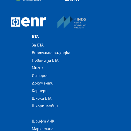
MINDS Media Innovatio
European Newsroom
БТА
За БТА
Виртуална разходка
Новини за БТА
Мисия
История
Документи
Кариери
Школа БТА
Шкорпиловци
Шрифт ЛИК
Маркетинг