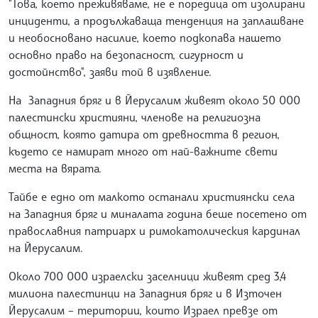
"Това, което преживяваме, не е поредица от изолирани
инциденти, а продължаваща тенденция на заплашване
и необосновано насилие, което подкопава нашето
основно право на безопасност, сигурност и
достойнство", заяви той в изявление.
На Западния бряг и в Йерусалим живеят около 50 000
палестински християни, членове на религиозна
общност, която датира от древността в регион,
където се намират много от най-важните свети
места на вярата.
Тайбе е едно от малкото останали християнски села
на Западния бряг и миналата година беше посетено от
православния патриарх и римокатолическия кардинал
на Йерусалим.
Около 700 000 израелски заселници живеят сред 3,4
милиона палестинци на Западния бряг и в Източен
Йерусалим – територии, които Израел превзе от