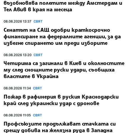
възобновява полетите между Амстердам и
Тел Авив в края на месеца
08.08.2026 13:37
СВЯТ
Сенатът на САЩ одобри краткосрочно
финансиране на федералните агенции, за да
избегне спирането им преди изборите
08.08.2026 13:20
СВЯТ
Четирима са загинали в Киев и околностите
му след снощните руски удари, съобщиха
властите в Украйна
08.08.2026 11:34
СВЯТ
Пожар в рафинерия в руския Краснодарски
край след украински удар с дронове
08.08.2026 11:05
СВЯТ
Профсъюзите продължават стачката си
срещу добива на желязна руда в Западна