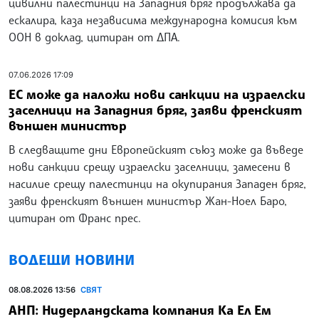
цивилни палестинци на Западния бряг продължава да
ескалира, каза независима международна комисия към
ООН в доклад, цитиран от ДПА.
07.06.2026 17:09
ЕС може да наложи нови санкции на израелски
заселници на Западния бряг, заяви френският
външен министър
В следващите дни Европейският съюз може да въведе
нови санкции срещу израелски заселници, замесени в
насилие срещу палестинци на окупирания Западен бряг,
заяви френският външен министър Жан-Ноел Баро,
цитиран от Франс прес.
ВОДЕЩИ НОВИНИ
08.08.2026 13:56
СВЯТ
АНП: Нидерландската компания Ка Ел Ем