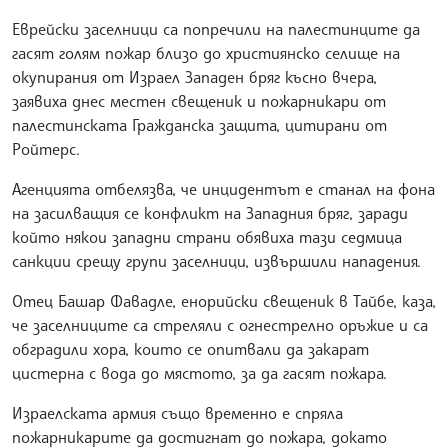
Еврейски заселници са попречили на палестинците да
гасят голям пожар близо до християнско селище на
окупирания от Израел Западен бряг късно вчера,
заявиха днес местен свещеник и пожарникари от
палестинската Гражданска защита, цитирани от
Ройтерс.
Агенцията отбелязва, че инцидентът е станал на фона
на засилващия се конфликт на Западния бряг, заради
който някои западни страни обявиха тази седмица
санкции срещу групи заселници, извършили нападения.
Отец Башар Фавадле, енорийски свещеник в Тайбе, каза,
че заселниците са стреляли с огнестрелно оръжие и са
обградили хора, които се опитвали да закарат
цистерна с вода до мястото, за да гасят пожара.
Израелската армия също временно е спряла
пожарникарите да достигнат до пожара, докато