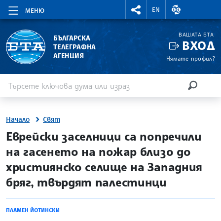
RIGHTMENU.SOCIAL
ВАЛУТНИ КУР
EN
МЕНЮ
ВАШАТА БТА
БЪЛГАРСКА
ВХОД
ТЕЛЕГРАФНА
АГЕНЦИЯ
Нямате профил?
Въведете ключова дума или израз
Търсене
ТЪРСЕН
Начало
Свят
site.bta
Еврейски заселници са попречили
на гасенето на пожар близо до
християнско селище на Западния
бряг, твърдят палестинци
ПЛАМЕН ЙОТИНСКИ