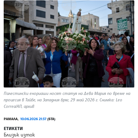
Палестински енориаши носят статуя на Дева Мария по време на
процесия в Тайбе, на Западния бряг, 29 май 2026 г. Снимка: Leo
Correa/АП, архив
РАМАЛА,
10.06.2026 21:37
(БТА)
ЕТИКЕТИ
Близък изток