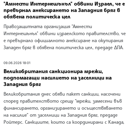
"Амнести Интернешънъл" обвини Израел, че е
превърнал анексирането на Западния бряг в
обявена политическа цел
Правозащитната организация "Амнести
Интернешънъл" обвини израелското правителство, че
е превърнало официалното анексиране на окупирания
Западен бряг в обявена политическа цел, предаде ДПА.
09.06.2026 18:01
Великобритания санкционира мрежи,
подпомагащи насилието на заселници на
Западния бряг
Великобритания днес обяви пакет санкции, насочени
според правителството срещу “мрежи, замесени във
финансирането, организирането и осъществяването
на насилие” от заселници на Западния бряг, предаде
Ройтерс. Санкциите, които са координирани с Канада,