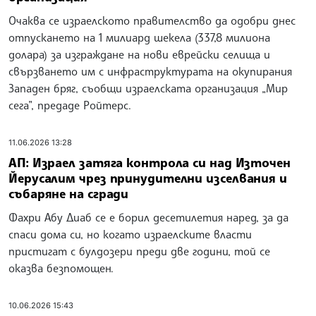
Очаква се израелското правителство да одобри днес
отпускането на 1 милиард шекела (337,8 милиона
долара) за изграждане на нови еврейски селища и
свързването им с инфраструктурата на окупирания
Западен бряг, съобщи израелската организация „Мир
сега”, предаде Ройтерс.
11.06.2026 13:28
АП: Израел затяга контрола си над Източен
Йерусалим чрез принудителни изселвания и
събаряне на сгради
Фахри Абу Диаб се е борил десетилетия наред, за да
спаси дома си, но когато израелските власти
пристигат с булдозери преди две години, той се
оказва безпомощен.
10.06.2026 15:43