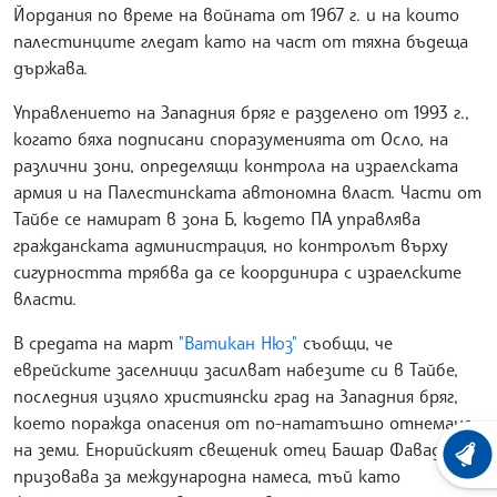
Йордания по време на войната от 1967 г. и на които
палестинците гледат като на част от тяхна бъдеща
държава.
Управлението на Западния бряг е разделено от 1993 г.,
когато бяха подписани споразуменията от Осло, на
различни зони, определящи контрола на израелската
армия и на Палестинската автономна власт. Части от
Тайбе се намират в зона Б, където ПА управлява
гражданската администрация, но контролът върху
сигурността трябва да се координира с израелските
власти.
В средата на март
"Ватикан Нюз"
съобщи, че
еврейските заселници засилват набезите си в Тайбе,
последния изцяло християнски град на Западния бряг,
което поражда опасения от по-нататъшно отнемане
на земи. Енорийският свещеник отец Башар Фавадле
ХРОНО
призовава за международна намеса, тъй като