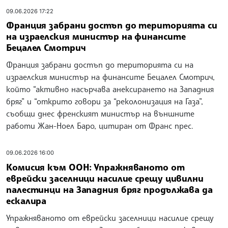
09.06.2026 17:22
Франция забрани достъп до територията си
на израелския министър на финансите
Бецалел Смотрич
Франция забрани достъп до територията си на
израелския министър на финансите Бецалел Смотрич,
който “активно насърчава анексирането на Западния
бряг” и “открито говори за “реколонизация на Газа”,
съобщи днес френският министър на външните
работи Жан-Ноел Баро, цитиран от Франс прес.
09.06.2026 16:00
Комисия към ООН: Упражняваното от
еврейски заселници насилие срещу цивилни
палестинци на Западния бряг продължава да
ескалира
Упражняваното от еврейски заселници насилие срещу