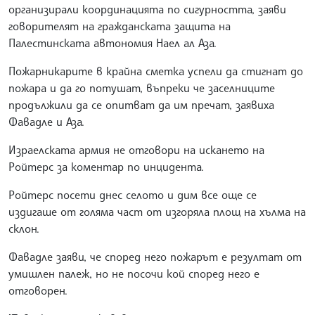
организирали координацията по сигурността, заяви
говорителят на гражданската защита на
Палестинската автономия Наел ал Аза.
Пожарникарите в крайна сметка успели да стигнат до
пожара и да го потушат, въпреки че заселниците
продължили да се опитват да им пречат, заявиха
Фавадле и Аза.
Израелската армия не отговори на искането на
Ройтерс за коментар по инцидента.
Ройтерс посети днес селото и дим все още се
издигаше от голяма част от изгоряла площ на хълма на
склон.
Фавадле заяви, че според него пожарът е резултат от
умишлен палеж, но не посочи кой според него е
отговорен.