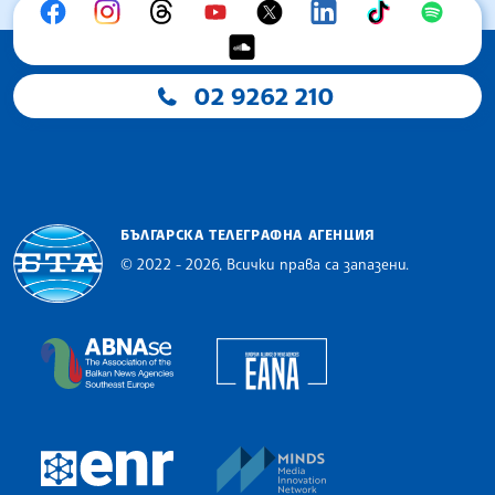
02 9262 210
БЪЛГАРСКА ТЕЛЕГРАФНА АГЕНЦИЯ
© 2022 - 2026, Всички права са запазени.
Българска телеграфна агенция
European Alliance of N
The Assocoation of the Balkan News Agencies S
MINDS Media Innovatio
European Newsroom