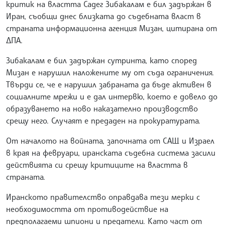
критик на властта Садег Зибакалам е бил задържан в
Иран, съобщи днес близката до съдебната власт в
страната информационна агенция Мизан, цитирана от
ДПА.
Зибакалам е бил задържан сутринта, като според
Мизан е нарушил наложените му от съда ограничения.
Твърди се, че е нарушил забраната да бъде активен в
социалните мрежи и е дал интервю, което е довело до
образуването на ново наказателно производство
срещу него. Случаят е предаден на прокуратурата.
От началото на войната, започната от САЩ и Израел
в края на февруари, иранската съдебна система засили
действията си срещу критиците на властта в
страната.
Иранското правителство оправдава тези мерки с
необходимостта от противодействие на
предполагаеми шпиони и предатели. Като част от