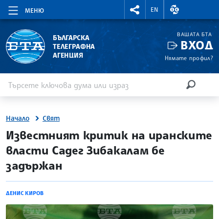
RIGHTMENU.SOCIAL
ВАЛУТНИ КУР
EN
МЕНЮ
ВАШАТА БТА
БЪЛГАРСКА
ВХОД
ТЕЛЕГРАФНА
АГЕНЦИЯ
Нямате профил?
Въведете ключова дума или израз
Търсене
ТЪРСЕН
Начало
Свят
site.bta
Известният критик на иранските
власти Садег Зибакалам бе
задържан
ДЕНИС КИРОВ