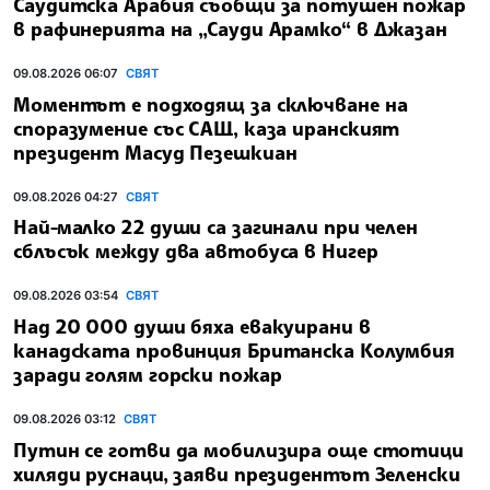
Саудитска Арабия съобщи за потушен пожар
в рафинерията на „Сауди Арамко“ в Джазан
09.08.2026 06:07
СВЯТ
Моментът е подходящ за сключване на
споразумение със САЩ, каза иранският
президент Масуд Пезешкиан
09.08.2026 04:27
СВЯТ
Най-малко 22 души са загинали при челен
сблъсък между два автобуса в Нигер
09.08.2026 03:54
СВЯТ
Над 20 000 души бяха евакуирани в
канадската провинция Британска Колумбия
заради голям горски пожар
09.08.2026 03:12
СВЯТ
Путин се готви да мобилизира още стотици
хиляди руснаци, заяви президентът Зеленски