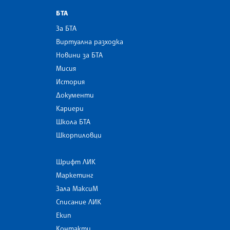
БТА
За БТА
Виртуална разходка
Новини за БТА
Мисия
История
Документи
Кариери
Школа БТА
Шкорпиловци
Шрифт ЛИК
Маркетинг
Зала МаксиМ
Списание ЛИК
Екип
Контакти