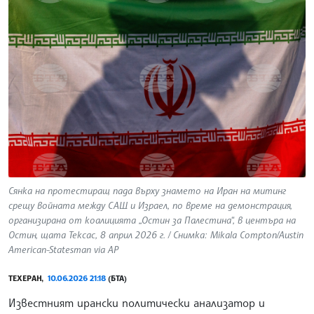
Сянка на протестиращ пада върху знамето на Иран на митинг
срещу войната между САЩ и Израел, по време на демонстрация,
организирана от коалицията „Остин за Палестина“, в центъра на
Остин, щата Тексас, 8 април 2026 г. / Снимка: Mikala Compton/Austin
American-Statesman via AP
ТЕХЕРАН,
10.06.2026 21:18
(БТА)
Известният ирански политически анализатор и