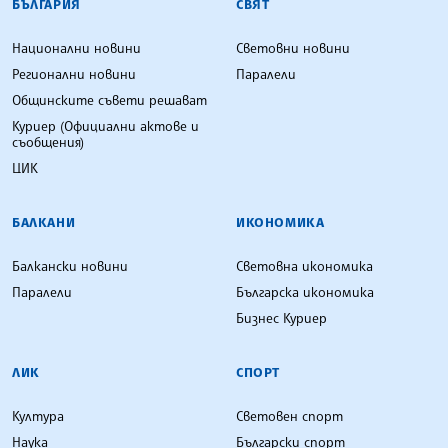
БЪЛГАРИЯ
СВЯТ
Национални новини
Световни новини
Регионални новини
Паралели
Общинските съвети решават
Куриер (Официални актове и
съобщения)
ЦИК
БАЛКАНИ
ИКОНОМИКА
Балкански новини
Световна икономика
Паралели
Българска икономика
Бизнес Куриер
ЛИК
СПОРТ
Култура
Световен спорт
Наука
Български спорт