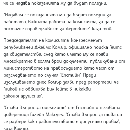
че се надява показанията му да бъдат полезни.
"Надявам се показанията ми да бъдат полезни за
работата, важната работа на комисията, за да се
постигне справедливост за жертвите", каза той.
Председателят на комисията, конгресменът
републиканец Джеймс Комър, официално поиска Гейтс
да свидетелства, след като името му се появи
многократно в голям брой документи, публикувани от
министерството на правосъдието като част от
разследването по случая "Епстийн". Преди
изслушването днес Комър заяви пред репортери, че
"никой не обвинява Бил Гейтс в никакви
закононарушения".
"Става въпрос за оцелелите" от Епстийн и неговата
довереница Гилейн Максуел. "Става въпрос за това да
се разбере как правителството е допуснало провал",
каза Комър.