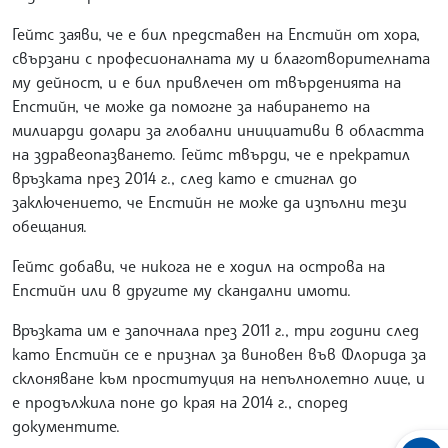
Гейтс заяви, че е бил представен на Епстийн от хора,
свързани с професионалната му и благотворителната
му дейност, и е бил привлечен от твърденията на
Епстийн, че може да помогне за набирането на
милиарди долари за глобални инициативи в областта
на здравеопазването. Гейтс твърди, че е прекратил
връзката през 2014 г., след като е стигнал до
заключението, че Епстийн не може да изпълни тези
обещания.
Гейтс добави, че никога не е ходил на острова на
Епстийн или в другите му скандални имоти.
Връзката им е започнала през 2011 г., три години след
като Епстийн се е признал за виновен във Флорида за
склоняване към проституция на непълнолетно лице, и
е продължила поне до края на 2014 г., според
документите.