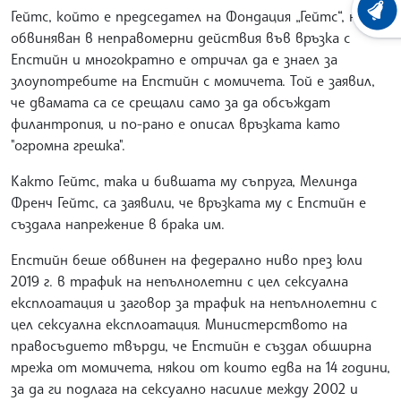
Гейтс, който е председател на Фондация „Гейтс“, не е
ХРОНО
обвиняван в неправомерни действия във връзка с
Епстийн и многократно е отричал да е знаел за
злоупотребите на Епстийн с момичета. Той е заявил,
че двамата са се срещали само за да обсъждат
филантропия, и по-рано е описал връзката като
"огромна грешка".
Както Гейтс, така и бившата му съпруга, Мелинда
Френч Гейтс, са заявили, че връзката му с Епстийн е
създала напрежение в брака им.
Епстийн беше обвинен на федерално ниво през юли
2019 г. в трафик на непълнолетни с цел сексуална
експлоатация и заговор за трафик на непълнолетни с
цел сексуална експлоатация. Министерството на
правосъдието твърди, че Епстийн е създал обширна
мрежа от момичета, някои от които едва на 14 години,
за да ги подлага на сексуално насилие между 2002 и