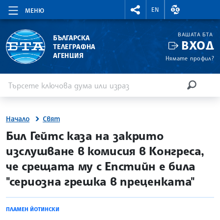
RIGHTMENU.SOCIAL
ВАЛУТНИ КУР
EN
МЕНЮ
ВАШАТА БТА
БЪЛГАРСКА
ВХОД
ТЕЛЕГРАФНА
АГЕНЦИЯ
Нямате профил?
Въведете ключова дума или израз
Търсене
ТЪРСЕН
Начало
Свят
site.bta
Бил Гейтс каза на закрито
изслушване в комисия в Конгреса,
че срещата му с Епстийн е била
"сериозна грешка в преценката"
ПЛАМЕН ЙОТИНСКИ