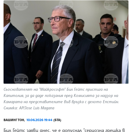
Съоснователят на "Майкрософт" Бил Гейтс пристига на
Капитолия, за да даде показания пред Комисията за надзор на
Камарата на представителите във връзка с делото Епстийн.
Снимка: AP/Jose Luis Magana
ВАШИНГТОН,
10.06.2026 19:44
(БТА)
Бил Гейтс заяви днес, че е допуснал "сериозна грешка в