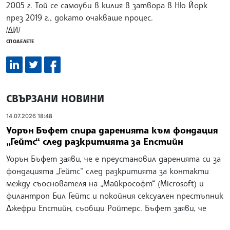
2005 г. Той се самоуби в килия в затвора в Ню Йорк
през 2019 г., докато очакваше процес.
/ДИ/
СПОДЕЛЕТЕ
СВЪРЗАНИ НОВИНИ
14.07.2026 18:48
Уорън Бъфет спира даренията към фондация
„Гейтс“ след разкритията за Епстийн
Уорън Бъфет заяви, че е преустановил даренията си за
фондацията „Гейтс“ след разкритията за контакти
между съоснователя на „Майкрософт“ (Microsoft) и
филантроп Бил Гейтс и покойния сексуален престъпник
Джефри Епстийн, съобщи Ройтерс. Бъфет заяви, че