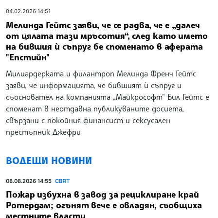
04.02.2026 14:51
Мелинда Гейтс заяви, че се радва, че е „далеч
от цялата тази мръсотия“, след като името
на бившия ѝ съпруг бе споменато в аферата
"Епстийн"
Милиардерката и филантроп Мелинда Френч Гейтс
заяви, че информацията, че бившият ѝ съпруг и
съосновател на компанията „Майкрософт“ Бил Гейтс е
споменат в неотдавна публикуваните досиета,
свързани с покойния финансист и сексусален
престъпник Джефри
ВОДЕЩИ НОВИНИ
08.08.2026 14:55
СВЯТ
Пожар избухна в завод за рециклиране край
Ротердам; огънят вече е овладян, съобщиха
местните власти