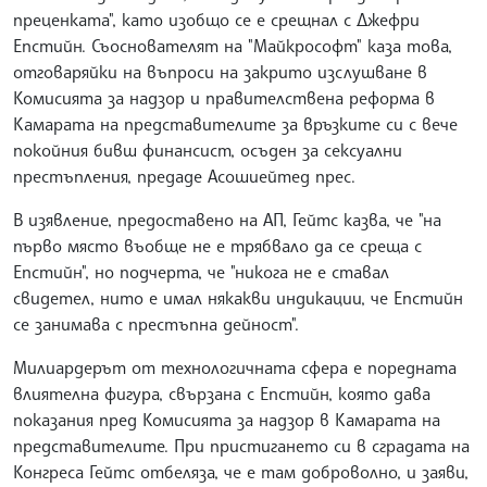
преценката", като изобщо се е срещнал с Джефри
Епстийн. Съоснователят на "Майкрософт" каза това,
отговаряйки на въпроси на закрито изслушване в
Комисията за надзор и правителствена реформа в
Камарата на представителите за връзките си с вече
покойния бивш финансист, осъден за сексуални
престъпления, предаде Асошиейтед прес.
В изявление, предоставено на АП, Гейтс казва, че "на
първо място въобще не е трябвало да се среща с
Епстийн", но подчерта, че "никога не е ставал
свидетел, нито е имал някакви индикации, че Епстийн
се занимава с престъпна дейност".
Милиардерът от технологичната сфера е поредната
влиятелна фигура, свързана с Епстийн, която дава
показания пред Комисията за надзор в Камарата на
представителите. При пристигането си в сградата на
Конгреса Гейтс отбеляза, че е там доброволно, и заяви,