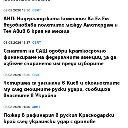
08.08.2026 13:56
СВЯТ
АНП: Нидерландската компания Ка Ел Ем
възобновява полетите между Амстердам и
Тел Авив в края на месеца
08.08.2026 13:37
СВЯТ
Сенатът на САЩ одобри краткосрочно
финансиране на федералните агенции, за да
избегне спирането им преди изборите
08.08.2026 13:20
СВЯТ
Четирима са загинали в Киев и околностите
му след снощните руски удари, съобщиха
властите в Украйна
08.08.2026 11:34
СВЯТ
Пожар в рафинерия в руския Краснодарски
край след украински удар с дронове