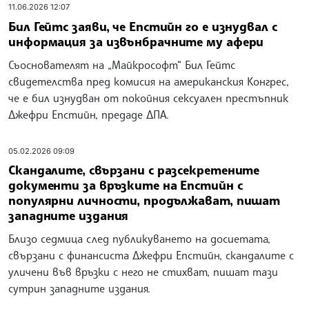
11.06.2026 12:07
Бил Гейтс заяви, че Епстийн го е изнудвал с
информация за извънбрачните му афери
Съоснователят на „Майкрософт“ Бил Гейтс
свидетелства пред комисия на американския Конгрес,
че е бил изнудван от покойния сексуален престъпник
Джефри Епстийн, предаде ДПА.
05.02.2026 09:09
Скандалите, свързани с разсекретените
документи за връзките на Епстийн с
популярни личности, продължават, пишат
западните издания
Близо седмица след публикуването на досиетата,
свързани с финансиста Джефри Епстийн, скандалите с
уличени във връзки с него не стихват, пишат тази
сутрин западните издания.