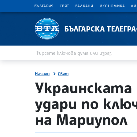
БЪЛГАРИЯ
СВЯТ
БАЛКАНИ
ИКОНОМИКА
ЛИ
БЪЛГАРСКА ТЕЛЕГР
Въведете ключова дума или израз
Търсене
Начало
Свят
site.bta
Украинската 
удари по клю
на Мариупол