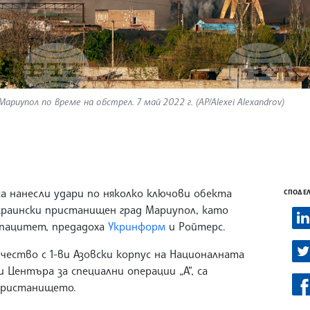
риупол по време на обстрел. 7 май 2022 г. (AP/Alexei Alexandrov)
са нанесли удари по няколко ключови обекта
СПОДЕЛ
краински пристанищен град Мариупол, като
апацитет, предадоха
Укринформ
и Ройтерс.
чество с 1-ви Азовски корпус на Националната
и Центъра за специални операции „А“, са
пристанището.