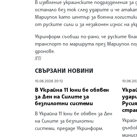
В изявление украинските подразделения за 
останало без ток след ударите и че атакат
Мариупол като център за военна логистика
от руските сили и за незаконен износ на ук
Укринформ съобщи по-рано, че руските вла
транспорт по маршрута през Мариупол пор
дронове.
/ГГ/
СВЪРЗАНИ НОВИНИ
10.06.2026 20:12
10.06.20
В Украйна 11 юни бе обявен
Укра
за Ден на Силите за
удари
безпилотни системи
Руси
стра
В Украйна 11 юни бе обявен за Ден
Украй
на Силите за безпилотни
дълбок
системи, предаде Укринформ.
минис