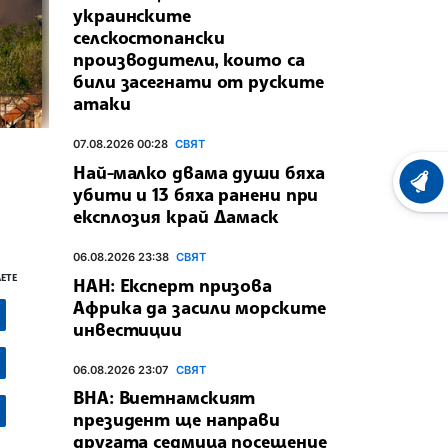
украинските
селскостопански
производители, които са
били засегнати от руските
атаки
07.08.2026 00:28
СВЯТ
Най-малко двама души бяха
ХРОНО
убити и 13 бяха ранени при
експлозия край Дамаск
06.08.2026 23:38
СВЯТ
ЕТЕ
НАН: Експерт призова
Африка да засили морските
инвестиции
06.08.2026 23:07
СВЯТ
ВНА: Виетнамският
президент ще направи
другата седмица посещение