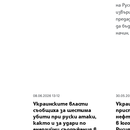
на Рус
извър
преда
да бъ
начин,
08.06.2026 13:12
30.05.20
Украинските власти
Укра
съобщиха за шестима
прис
убити при руски атаки,
нефт
както и за удари по
в юг
енергийни съоръжения в
Руси