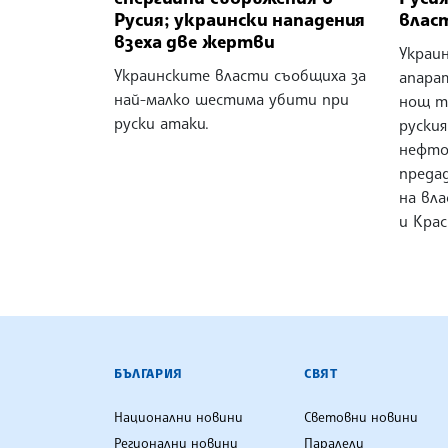
Русия; украински нападения
влас
взеха две жертви
Украи
Украинските власти съобщиха за
апара
най-малко шестима убити при
нощ т
руски атаки.
руския
нефто
предад
на вл
и Крас
БЪЛГАРСКА ТЕЛЕГРАФНА АГ
БЪЛГАРИЯ
СВЯТ
Национални новини
Световни новини
Регионални новини
Паралели