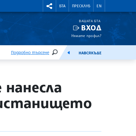
УТНИ КУРСОВЕ
RIGHTMENU.SOCIAL
БТА
ПРЕСКЛУБ
EN
ВАШАТА БТА
ВХОД
Нямате профил?
Подробно търсене
НАВСЯКЪДЕ
ТЪРСЕНЕ
ЕМИСИЯ
 нанесла
ристанището