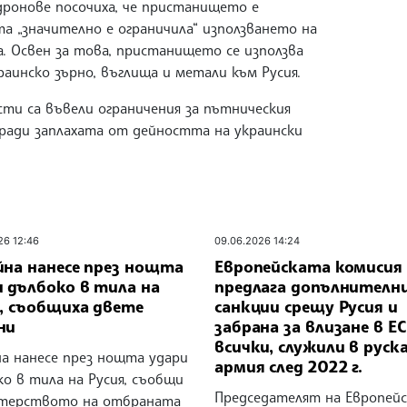
дронове посочиха, че пристанището е
а „значително е ограничила“ използването на
. Освен за това, пристанището се използва
раинско зърно, въглища и метали към Русия.
сти са въвели ограничения за пътническия
ади заплахата от дейността на украински
26 12:46
09.06.2026 14:24
йна нанесе през нощта
Европейската комисия
 дълбоко в тила на
предлага допълнителн
я, съобщиха двете
санкции срещу Русия и
ни
забрана за влизане в ЕС
всички, служили в руск
на нанесе през нощта удари
армия след 2022 г.
о в тила на Русия, съобщи
Председателят на Европей
терството на отбраната