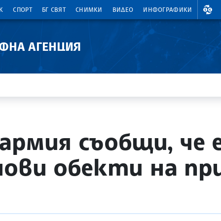
ВАЛ
К
СПОРТ
БГ СВЯТ
СНИМКИ
ВИДЕО
ИНФОГРАФИКИ
АФНА АГЕНЦИЯ
армия съобщи, че е
чови обекти на п