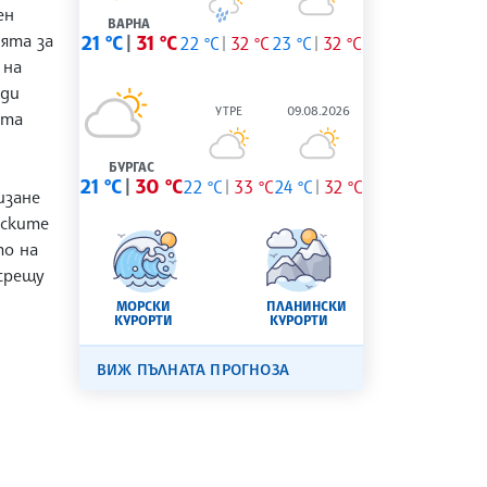
ен
ВАРНА
ята за
21 °C
31 °C
22 °C
32 °C
23 °C
32 °C
 на
ади
УТРЕ
09.08.2026
ята
БУРГАС
21 °C
30 °C
22 °C
33 °C
24 °C
32 °C
изане
уските
то на
срещу
МОРСКИ
ПЛАНИНСКИ
КУРОРТИ
КУРОРТИ
ВИЖ ПЪЛНАТА ПРОГНОЗА