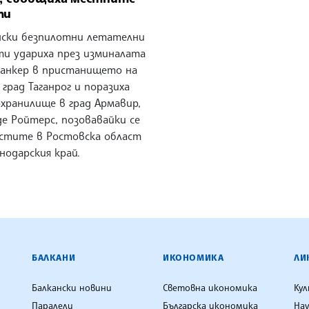
ти
нски безпилотни летателни
ти удариха през изминалата
анкер в пристанището на
 град Таганрог и поразиха
хранилище в град Армавир,
е Ройтерс, позовавайки се
астите в Ростовска област
нодарския край.
ЕНЦИЯ
БАЛКАНИ
ИКОНОМИКА
ЛИ
Балкански новини
Световна икономика
Ку
Паралели
Българска икономика
Нау