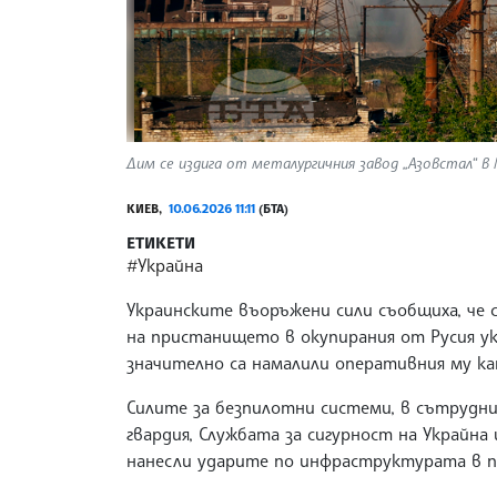
Дим се издига от металургичния завод „Азовстал“ в Ма
КИЕВ,
10.06.2026 11:11
(БТА)
ЕТИКЕТИ
#Украйна
Украинските въоръжени сили съобщиха, че 
на пристанището в окупирания от Русия у
значително са намалили оперативния му к
Силите за безпилотни системи, в сътрудни
гвардия, Службата за сигурност на Украйна 
нанесли ударите по инфраструктурата в 