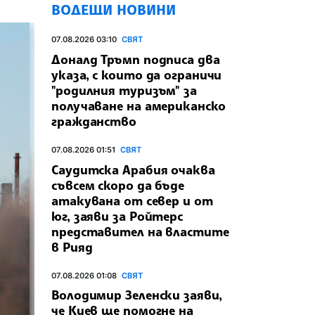
ВОДЕЩИ НОВИНИ
07.08.2026 03:10
СВЯТ
Доналд Тръмп подписа два
указа, с които да ограничи
"родилния туризъм" за
получаване на американско
гражданство
07.08.2026 01:51
СВЯТ
Саудитска Арабия очаква
съвсем скоро да бъде
атакувана от север и от
юг, заяви за Ройтерс
представител на властите
в Рияд
07.08.2026 01:08
СВЯТ
Володимир Зеленски заяви,
че Киев ще помогне на