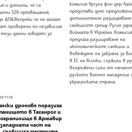
комисия Урсула фон дер Лай
ия и допълни, че са
представи днес предложени
шени 326 прехващания,
допълнително разширяване
де ДПА.Въпреки че не могат
санкциите срещу Русия зар
дат проверени по независим
войната в Украйна. Комиси
 тези данни говорят за
предлага разширяване на
икономическите санкции и
въвеждане на забрана за вл
в ЕС на всички, служили в р
въоръжени сили от начало
руското военно нападение 
украинската страна.
26 11:28
ински дронове поразиха
танището в Таганрог и
охранилище в Армавир
озападната част на
я, съобщиха местните