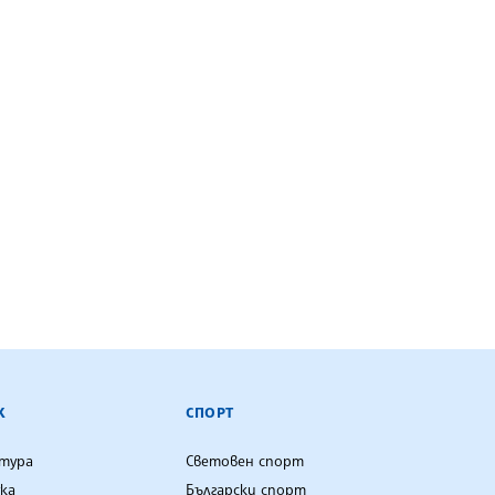
К
СПОРТ
лтура
Световен спорт
ка
Български спорт