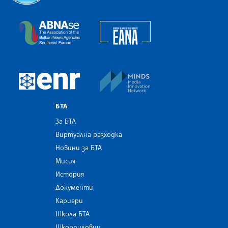
Българска телеграфна агенция
European Alliance of N
The Assocoation of the Balkan News Agencies S
MINDS Media Innovatio
European Newsroom
БТА
За БТА
Виртуална разходка
Новини за БТА
Мисия
История
Документи
Кариери
Школа БТА
Шкорпиловци