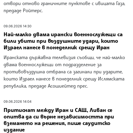
отвори отново граничните пунктове с ивицата Газа,
предаде Ройтерс.
09.06.2026 14:30
Най-малко двама ирански военнослужещи са
били убити при въздушните удари, които
Израел нанесе в понеделник срещу Иран
Иранската държавна телевизия съобщи, че най-малко
двама военнослужещи от подразделение за
противовъздушна отбрана са загинали при ударите,
които Израел нанесе в понеделник срещу Ислямската
република, предаде Асошиейтед прес.
09.06.2026 14:04
Притиснат между Иран и САЩ, Ливан се
опитва да си върне независимостта при
вземането на решения, пише саудитско
издание