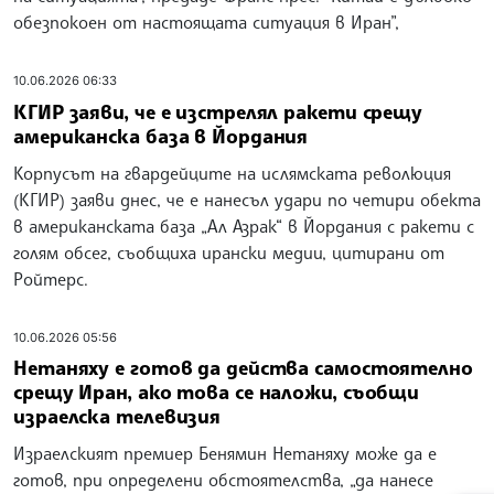
обезпокоен от настоящата ситуация в Иран”,
10.06.2026 06:33
КГИР заяви, че е изстрелял ракети срещу
американска база в Йордания
Корпусът на гвардейците на ислямската революция
(КГИР) заяви днес, че е нанесъл удари по четири обекта
в американската база „Ал Азрак“ в Йордания с ракети с
голям обсег, съобщиха ирански медии, цитирани от
Ройтерс.
10.06.2026 05:56
Нетаняху е готов да действа самостоятелно
срещу Иран, ако това се наложи, съобщи
израелска телевизия
Израелският премиер Бенямин Нетаняху може да е
готов, при определени обстоятелства, „да нанесе