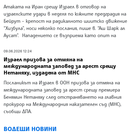
Атаката на Иран срещу Израел в отговор на
израелските удари в неделя по южните предградия на
Бейрут – крепост на радикалното шиитско движение
“Хизбула”, носи няколко послания, пише в. “Аш Шарк ал
Аусат”. Нападението се възприема като опит на
09.06.2026 12:24
Израел призова за отмяна на
международната заповед за арест срещу
Нетаняху, издадена от МНС
Посланикът на Израел в ООН призова за отмяна на
международната заповед за арест срещу премиера
Бенямин Нетаняху след отстраняването на главния
прокурор на Международния наказателен съд (МНС),
съобщи ДПА.
ВОДЕЩИ НОВИНИ