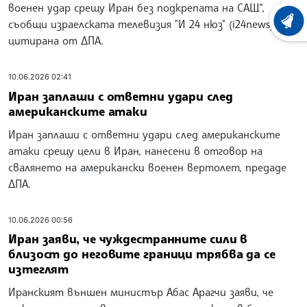
военен удар срещу Иран без подкрепата на САЩ“,
съобщи израелската телевизия "И 24 нюз" (i24news),
ХРОНО
цитирана от ДПА.
10.06.2026 02:41
Иран заплаши с ответни удари след
американските атаки
Иран заплаши с ответни удари след американските
атаки срещу цели в Иран, нанесени в отговор на
свалянето на американски военен вертолет, предаде
ДПА.
10.06.2026 00:56
Иран заяви, че чуждестранните сили в
близост до неговите граници трябва да се
изтеглят
Иранският външен министър Абас Арагчи заяви, че