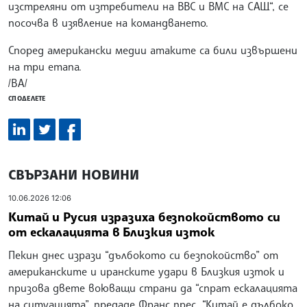
изстреляни от изтребители на ВВС и ВМС на САЩ“, се
посочва в изявление на командването.
Според американски медии атаките са били извършени
на три етапа.
/ВА/
СПОДЕЛЕТЕ
СВЪРЗАНИ НОВИНИ
10.06.2026 12:06
Китай и Русия изразиха безпокойството си
от ескалацията в Близкия изток
Пекин днес изрази “дълбокото си безпокойство” от
американските и иранските удари в Близкия изток и
призова двете воюващи страни да “спрат ескалацията
на ситуацията”, предаде Франс прес. “Китай е дълбоко