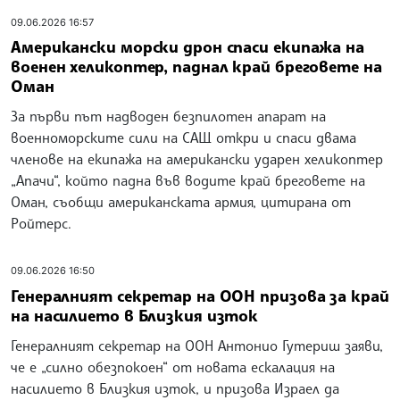
09.06.2026 16:57
Американски морски дрон спаси екипажа на
военен хеликоптер, паднал край бреговете на
Оман
За първи път надводен безпилотен апарат на
военноморските сили на САЩ откри и спаси двама
членове на екипажа на американски ударен хеликоптер
„Апачи“, който падна във водите край бреговете на
Оман, съобщи американската армия, цитирана от
Ройтерс.
09.06.2026 16:50
Генералният секретар на ООН призова за край
на насилието в Близкия изток
Генералният секретар на ООН Антонио Гутериш заяви,
че е „силно обезпокоен“ от новата ескалация на
насилието в Близкия изток, и призова Израел да