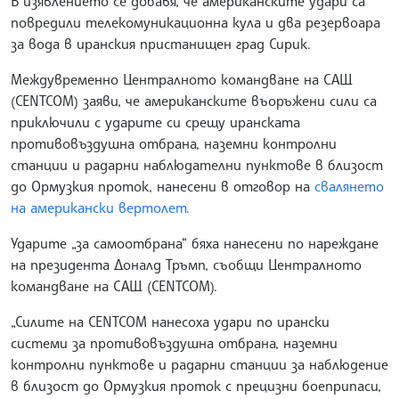
В изявлението се добавя, че американските удари са
повредили телекомуникационна кула и два резервоара
за вода в иранския пристанищен град Сирик.
Междувременно Централното командване на САЩ
(CENTCOM) заяви, че американските въоръжени сили са
приключили с ударите си срещу иранската
противовъздушна отбрана, наземни контролни
станции и радарни наблюдателни пунктове в близост
до Ормузкия проток, нанесени в отговор на
свалянето
на американски вертолет.
Ударите „за самоотбрана“ бяха нанесени по нареждане
на президента Доналд Тръмп, съобщи Централното
командване на САЩ (CENTCOM).
„Силите на CENTCOM нанесоха удари по ирански
системи за противовъздушна отбрана, наземни
контролни пунктове и радарни станции за наблюдение
в близост до Ормузкия проток с прецизни боеприпаси,