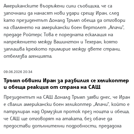
Американските въоръжени сили съобщиха, че са
започнали да нанасят нови удари срещу Иран, след
като президентът Доналд Тръмп обеща да отговори
на свалянето на американски боен вертолет „Апачи“,
предаде Ройтерс Това е поредната ескалация на
напрежението между Вашингтон и Техеран, която
заплашва крехкото примирие между двете страни,
отбелязва агенцията.
09.06.2026 20:34
Тръмп обвини Иран за разбилия се хеликоптер
и обеща реакция от страна на САЩ
Президентът на САЩ Доналд Тръмп заяви днес, че Иран
е свалил американски боен хеликоптер „Апачи“, който е
патрулирал над Ормузкия проток през нощта и обеща,
че САЩ ще отговорят на атаката, без обаче да
предостави допълнителни подробности, предадоха