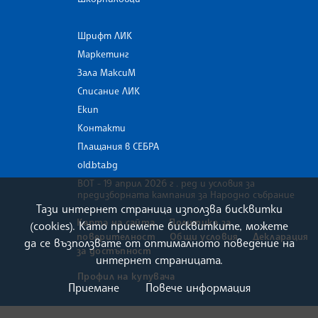
Шрифт ЛИК
Маркетинг
Зала МаксиМ
Списание ЛИК
Екип
Контакти
Плащания в СЕБРА
old.bta.bg
ВОТ - 19 април 2026 г . ред и условия за
предизборната кампания за Народно събрание
Тази интернет страница използва бисквитки
Карта на сайта
Политика за
(cookies). Като приемете бисквитките, можете
поверителност
Общи условия
Декларация
да се възползвате от оптималното поведение на
за достъпност
интернет страницата.
Профил на купувача
Приемане
Повече информация