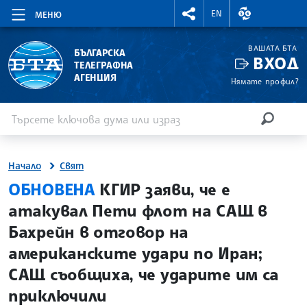
RIGHTMENU.SOCIAL
ВАЛУТНИ КУР
EN
МЕНЮ
ВАШАТА БТА
БЪЛГАРСКА
ВХОД
ТЕЛЕГРАФНА
АГЕНЦИЯ
Нямате профил?
Въведете ключова дума или израз
Търсене
ТЪРСЕН
Начало
Свят
site.bta
ОБНОВЕНА
КГИР заяви, че е
атакувал Пети флот на САЩ в
Бахрейн в отговор на
американските удари по Иран;
САЩ съобщиха, че ударите им са
приключили