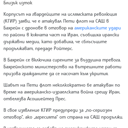
Близък изток
Корпусът на гвардейците на ислямската революция
(КГИР) заяви, че е атакувал Пети флот на САЩ в
Бахрейн с дронове в отговор на
американските удари
по райони в южната част на Иран, съобщиха ирански
държавни медии, като добавиха, че сблъсъците
продължават, предаде Ройтерс.
В Бахрейн се включиха сирените за въздушна тревога.
Бахрейнското министерство на вътрешните работи
призова гражданите да се насочат към укрития.
Щабът на Пети флот неколкократно бе атакуван по
време на американско-израелската война срещу Иран,
отбелязва Асошиейтед Прес.
В свое изявление КГИР предупреди за „по-сериозен
отговор“, ако „агресията“ от страна на САЩ продължи.