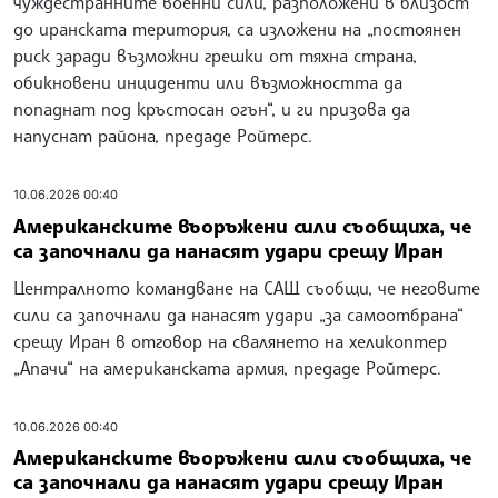
чуждестранните военни сили, разположени в близост
до иранската територия, са изложени на „постоянен
риск заради възможни грешки от тяхна страна,
обикновени инциденти или възможността да
попаднат под кръстосан огън“, и ги призова да
напуснат района, предаде Ройтерс.
10.06.2026 00:40
Американските въоръжени сили съобщиха, че
са започнали да нанасят удари срещу Иран
Централното командване на САЩ съобщи, че неговите
сили са започнали да нанасят удари „за самоотбрана“
срещу Иран в отговор на свалянето на хеликоптер
„Апачи“ на американската армия, предаде Ройтерс.
10.06.2026 00:40
Американските въоръжени сили съобщиха, че
са започнали да нанасят удари срещу Иран