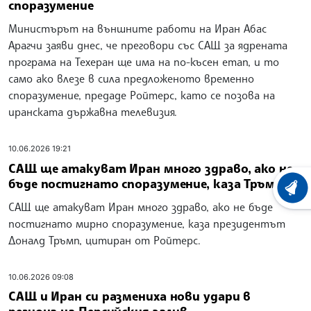
споразумение
Министърът на външните работи на Иран Абас
Арагчи заяви днес, че преговори със САЩ за ядрената
програма на Техеран ще има на по-късен етап, и то
само ако влезе в сила предложеното временно
споразумение, предаде Ройтерс, като се позова на
иранската държавна телевизия.
10.06.2026 19:21
САЩ ще атакуват Иран много здраво, ако не
бъде постигнато споразумение, каза Тръмп
ХРОНО
САЩ ще атакуват Иран много здраво, ако не бъде
постигнато мирно споразумение, каза президентът
Доналд Тръмп, цитиран от Ройтерс.
10.06.2026 09:08
САЩ и Иран си размениха нови удари в