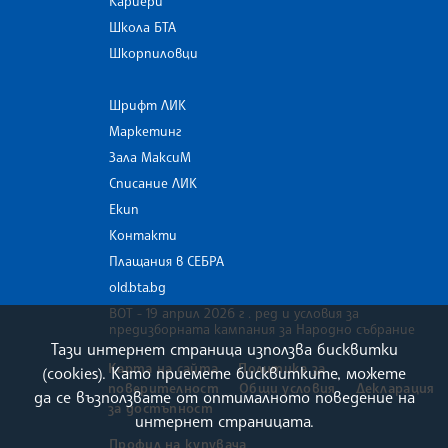
Кариери
Школа БТА
Шкорпиловци
Шрифт ЛИК
Маркетинг
Зала МаксиМ
Списание ЛИК
Екип
Контакти
Плащания в СЕБРА
old.bta.bg
ВОТ - 19 април 2026 г . ред и условия за
предизборната кампания за Народно събрание
Тази интернет страница използва бисквитки
Карта на сайта
Политика за
(cookies). Като приемете бисквитките, можете
поверителност
Общи условия
Декларация
да се възползвате от оптималното поведение на
за достъпност
интернет страницата.
Профил на купувача