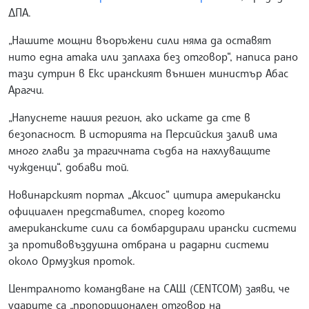
ДПА.
„Нашите мощни въоръжени сили няма да оставят
нито една атака или заплаха без отговор“, написа рано
тази сутрин в Екс иранският външен министър Абас
Арагчи.
„Напуснете нашия регион, ако искате да сте в
безопасност. В историята на Персийския залив има
много глави за трагичната съдба на нахлуващите
чужденци“, добави той.
Новинарският портал „Аксиос“ цитира американски
официален представител, според когото
американските сили са бомбардирали ирански системи
за противовъздушна отбрана и радарни системи
около Ормузкия проток.
Централното командване на САЩ (CENTCOM) заяви, че
ударите са „пропорционален отговор на