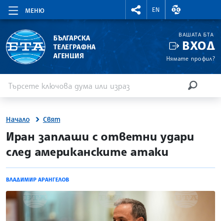
RIGHTMENU.SOCIAL
ВАЛУТНИ КУР
EN
МЕНЮ
ВАШАТА БТА
БЪЛГАРСКА
ВХОД
ТЕЛЕГРАФНА
АГЕНЦИЯ
Нямате профил?
Въведете ключова дума или израз
Търсене
ТЪРСЕН
Начало
Свят
site.bta
Иран заплаши с ответни удари
след американските атаки
ВЛАДИМИР АРАНГЕЛОВ