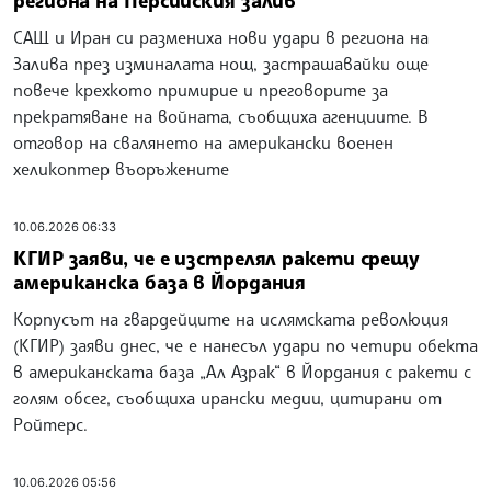
региона на Персийския залив
САЩ и Иран си размениха нови удари в региона на
Залива през изминалата нощ, застрашавайки още
повече крехкото примирие и преговорите за
прекратяване на войната, съобщиха агенциите. В
отговор на свалянето на американски военен
хеликоптер въоръжените
10.06.2026 06:33
КГИР заяви, че е изстрелял ракети срещу
американска база в Йордания
Корпусът на гвардейците на ислямската революция
(КГИР) заяви днес, че е нанесъл удари по четири обекта
в американската база „Ал Азрак“ в Йордания с ракети с
голям обсег, съобщиха ирански медии, цитирани от
Ройтерс.
10.06.2026 05:56