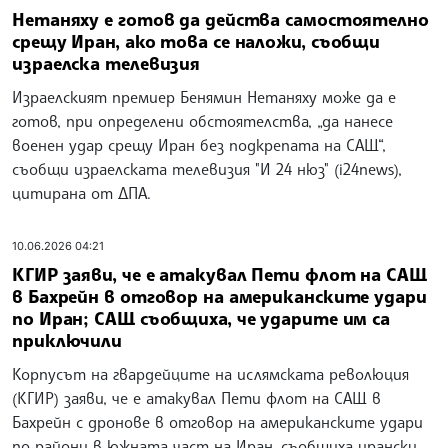
Нетаняху е готов да действа самостоятелно
срещу Иран, ако това се наложи, съобщи
израелска телевизия
Израелският премиер Бенямин Нетаняху може да е
готов, при определени обстоятелства, „да нанесе
военен удар срещу Иран без подкрепата на САЩ“,
съобщи израелската телевизия "И 24 нюз" (i24news),
цитирана от ДПА.
10.06.2026 04:21
КГИР заяви, че е атакувал Пети флот на САЩ
в Бахрейн в отговор на американските удари
по Иран; САЩ съобщиха, че ударите им са
приключили
Корпусът на гвардейците на ислямската революция
(КГИР) заяви, че е атакувал Пети флот на САЩ в
Бахрейн с дронове в отговор на американските удари
по райони в южната част на Иран, съобщиха ирански