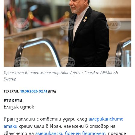
Иранският външен министър Абас Арагчи. Снимка: AP/Manish
Swarup
ТЕХЕРАН,
10.06.2026 02:41
(БТА)
ЕТИКЕТИ
Близък изток
Иран заплаши с ответни удари след
американските
атаки
срещу цели в Иран, нанесени в отговор на
свалянето на
американски военен вертолет
, предаде