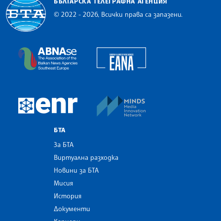
БЪЛГАРСКА ТЕЛЕГРАФНА АГЕНЦИЯ
© 2022 - 2026, Всички права са запазени.
Българска телеграфна агенция
European Alliance of N
The Assocoation of the Balkan News Agencies S
MINDS Media Innovatio
European Newsroom
БТА
За БТА
Виртуална разходка
Новини за БТА
Мисия
История
Документи