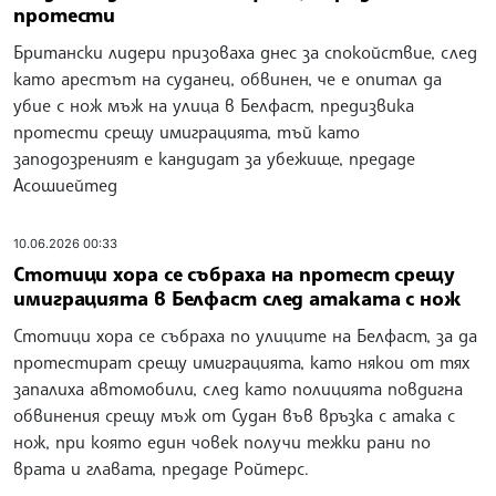
протести
Британски лидери призоваха днес за спокойствие, след
като арестът на суданец, обвинен, че е опитал да
убие с нож мъж на улица в Белфаст, предизвика
протести срещу имиграцията, тъй като
заподозреният е кандидат за убежище, предаде
Асошиейтед
10.06.2026 00:33
Стотици хора се събраха на протест срещу
имиграцията в Белфаст след атаката с нож
Стотици хора се събраха по улиците на Белфаст, за да
протестират срещу имиграцията, като някои от тях
запалиха автомобили, след като полицията повдигна
обвинения срещу мъж от Судан във връзка с атака с
нож, при която един човек получи тежки рани по
врата и главата, предаде Ройтерс.