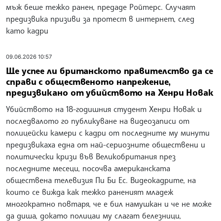
мъж беше тежко ранен, предаде Ройтерс. Случаят
предизвика призиви за протест в интернет, след
като кадри
09.06.2026 10:57
Ще успее ли британското правителство да се
справи с общественото напрежение,
предизвикано от убийството на Хенри Новак
Убийството на 18-годишния студент Хенри Новак и
последвалото го публикуване на видеозаписи от
полицейски камери с кадри от последните му минути
предизвикаха една от най-сериозните обществени и
политически кризи във Великобритания през
последните месеци, посочва американската
обществена телевизия Пи Би Ес. Видеокадрите, на
които се вижда как тежко раненият младеж
многократно повтаря, че е бил намушкан и че не може
да диша, докато полицаи му слагат белезници,