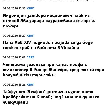
09.08.2026 16:37
СВЯТ
Индонезия затвори национален парк на
остров Ява заради разрастващи се горски
пожари
09.08.2026 16:27
СВЯТ
Папа Лъв XIV поднови призива си да бъде
сложен край на войната в Украйна
09.08.2026 16:01
СВЯТ
Четирима загинаха при катастрофа с
хеликоптер в Рио де Жанейро, сред тях са три
колумбийски туристки
09.08.2026 15:28
СВЯТ
Тайфунът "Делфин" достигна източното
крайбрежие на Китай; над 1 милион души са
евакуирани