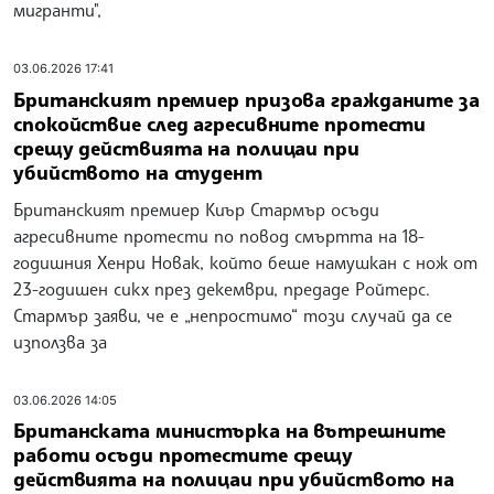
мигранти",
03.06.2026 17:41
Британският премиер призова гражданите за
спокойствие след агресивните протести
срещу действията на полицаи при
убийството на студент
Британският премиер Киър Стармър осъди
агресивните протести по повод смъртта на 18-
годишния Хенри Новак, който беше намушкан с нож от
23-годишен сикх през декември, предаде Ройтерс.
Стармър заяви, че е „непростимо“ този случай да се
използва за
03.06.2026 14:05
Британската министърка на вътрешните
работи осъди протестите срещу
действията на полицаи при убийството на