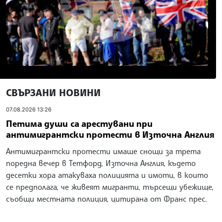
СВЪРЗАНИ НОВИНИ
07.08.2026 13:26
Петима души са арестувани при
антимигрантски протести в Източна Англия
Антимигрантски протести имаше снощи за трета
поредна вечер в Тетфорд, Източна Англия, където
десетки хора атакуваха полицията и имоти, в които
се предполага, че живеят мигранти, търсещи убежище,
съобщи местната полиция, цитирана от Франс прес.