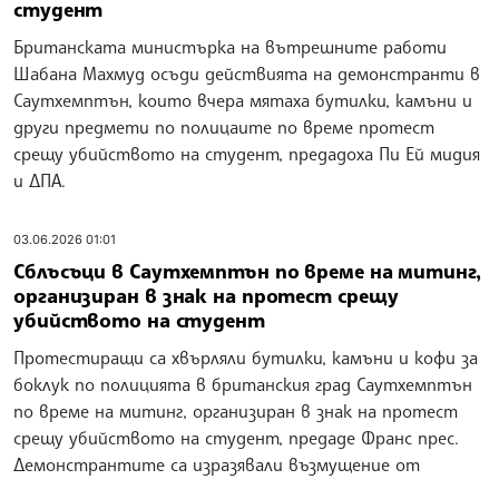
студент
Британската министърка на вътрешните работи
Шабана Махмуд осъди действията на демонстранти в
Саутхемптън, които вчера мятаха бутилки, камъни и
други предмети по полицаите по време протест
срещу убийството на студент, предадоха Пи Ей мидия
и ДПА.
03.06.2026 01:01
Сблъсъци в Саутхемптън по време на митинг,
организиран в знак на протест срещу
убийството на студент
Протестиращи са хвърляли бутилки, камъни и кофи за
боклук по полицията в британския град Саутхемптън
по време на митинг, организиран в знак на протест
срещу убийството на студент, предаде Франс прес.
Демонстрантите са изразявали възмущение от