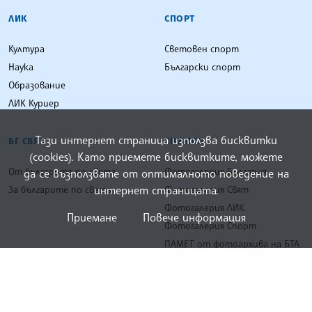
ЛИК
СПОРТ
Култура
Световен спорт
Наука
Български спорт
Образование
ЛИК Куриер
Тази интернет страница използва бисквитки
БГ СВЯТ
СНИМКИ
(cookies). Като приемете бисквитките, можете
От българите по света
Фотогалерия България
да се възползвате от оптималното поведение на
интернет страницата.
За българите по света
Фотогалерия Свят
Фотогалерия ЛИК
Приемане
Повече информация
Фотогалерия Спорт
ПАМЕТ от фотоархива на БТА
ВИДЕО
ИНФОГРАФИКИ