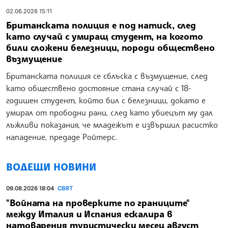
02.06.2026 15:11
Британската полиция е под натиск, след
като случай с умиращ студент, на когото
били сложени белезници, породи обществено
възмущение
Британската полиция се сблъска с възмущение, след
като обществено достояние стана случай с 18-
годишен студент, който бил с белезници, докато е
умирал от прободни рани, след като убиецът му дал
лъжливи показания, че младежът е извършил расистко
нападение, предаде Ройтерс.
ВОДЕЩИ НОВИНИ
09.08.2026 18:04
СВЯТ
"Войната на проверките по границите"
между Италия и Испания ескалира в
натоварения туристически месец август