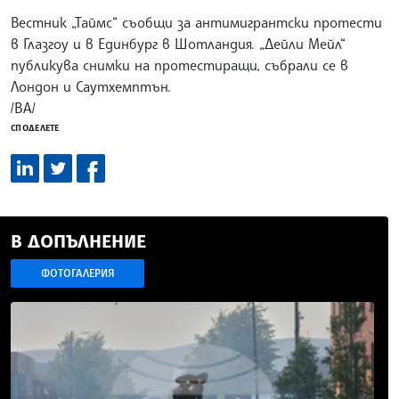
Вестник „Таймс“ съобщи за антимигрантски протести
в Глазгоу и в Единбург в Шотландия. „Дейли Мейл“
публикува снимки на протестиращи, събрали се в
Лондон и Саутхемптън.
/ВА/
СПОДЕЛЕТЕ
В ДОПЪЛНЕНИЕ
ФОТОГАЛЕРИЯ