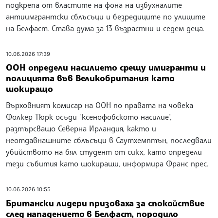
подкрепа от властите на фона на избухналите
антиимгрантски сблъсъци и безредиците по улиците
на Белфаст. Става дума за 13 възрастни и седем деца.
10.06.2026 17:39
ООН определи насилието срещу имигранти и
полицията във Великобритания като
шокиращо
Върховният комисар на ООН по правата на човека
Фолкер Тюрк осъди "ксенофобското насилие",
разтърсващо Северна Ирландия, както и
неотдавнашните сблъсъци в Саутхемптън, последвали
убийството на бял студент от сикх, като определи
тези събития като шокиращи, информира Франс прес.
10.06.2026 10:55
Британски лидери призоваха за спокойствие
след нападението в Белфаст, породило