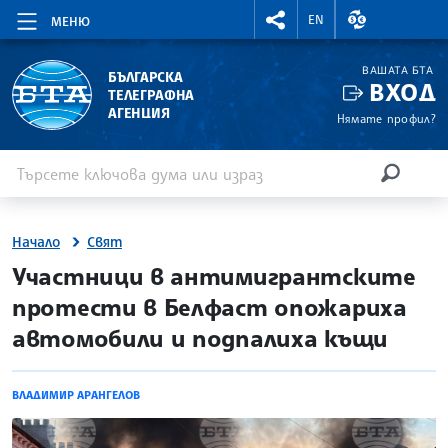
RIGHTMENU.SOCIAL
ВАЛУТНИ КУР
EN
МЕНЮ
ВАШАТА БТА
БЪЛГАРСКА
ВХОД
ТЕЛЕГРАФНА
АГЕНЦИЯ
Нямате профил?
Въведете ключова дума или израз
Търсене
ТЪРСЕН
Начало
Свят
site.bta
Участници в антимигрантските
протести в Белфаст опожариха
автомобили и подпалиха къщи
ВЛАДИМИР АРАНГЕЛОВ