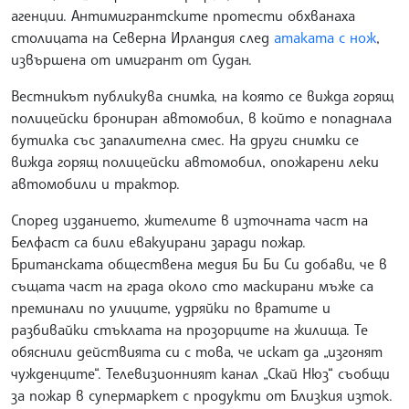
агенции. Антимигрантските протести обхванаха
столицата на Северна Ирландия след
атаката с нож
,
извършена от имигрант от Судан.
Вестникът публикува снимка, на която се вижда горящ
полицейски брониран автомобил, в който е попаднала
бутилка със запалителна смес. На други снимки се
вижда горящ полицейски автомобил, опожарени леки
автомобили и трактор.
Според изданието, жителите в източната част на
Белфаст са били евакуирани заради пожар.
Британската обществена медия Би Би Си добави, че в
същата част на града около сто маскирани мъже са
преминали по улиците, удряйки по вратите и
разбивайки стъклата на прозорците на жилища. Те
обяснили действията си с това, че искат да „изгонят
чужденците“. Телевизионният канал „Скай Нюз“ съобщи
за пожар в супермаркет с продукти от Близкия изток.