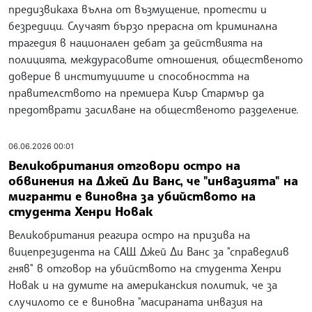
предизвикаха вълна от възмущение, протести и
безредици. Случаят бързо прерасна от криминална
трагедия в национален дебат за действията на
полицията, междурасовите отношения, общественото
доверие в институциите и способността на
правителството на премиера Киър Стармър да
предотврати засилване на общественото разделение.
06.06.2026 00:01
Великобритания отговори остро на
обвинения на Джей Ди Ванс, че "инвазията" на
мигранти е виновна за убийството на
студента Хенри Новак
Великобритания реагира остро на призива на
вицепрезидента на САЩ Джей Ди Ванс за "справедлив
гняв" в отговор на убийството на студента Хенри
Новак и на думите на американския политик, че за
случилото се е виновна "масираната инвазия на