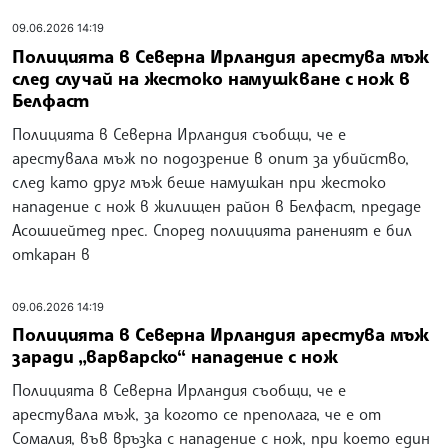
09.06.2026 14:19
Полицията в Северна Ирландия арестува мъж
след случай на жестоко намушкване с нож в
Белфаст
Полицията в Северна Ирландия съобщи, че е
арестувала мъж по подозрение в опит за убийство,
след като друг мъж беше намушкан при жестоко
нападение с нож в жилищен район в Белфаст, предаде
Асошиейтед прес. Според полицията раненият е бил
откаран в
09.06.2026 14:19
Полицията в Северна Ирландия арестува мъж
заради „варварско“ нападение с нож
Полицията в Северна Ирландия съобщи, че е
арестувала мъж, за когото се преполага, че е от
Сомалия, във връзка с нападение с нож, при което един