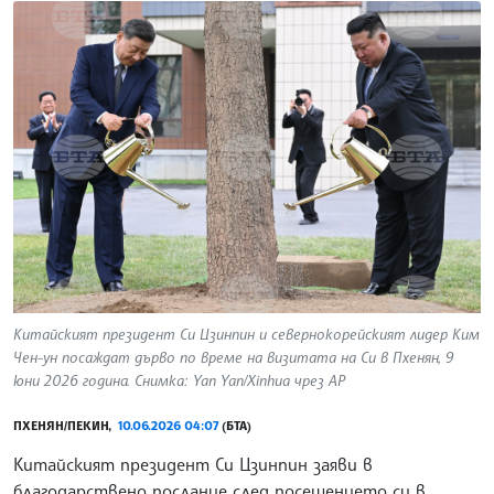
Китайският президент Си Цзинпин и севернокорейският лидер Ким
Чен-ун посаждат дърво по време на визитата на Си в Пхенян, 9
юни 2026 година. Снимка: Yan Yan/Xinhua чрез AP
ПХЕНЯН/ПЕКИН,
10.06.2026 04:07
(БТА)
Китайският президент Си Цзинпин заяви в
благодарствено послание след посещението си в