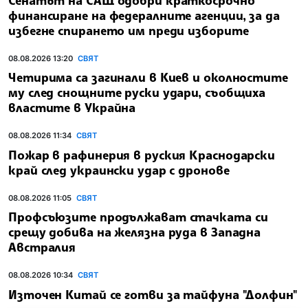
финансиране на федералните агенции, за да
избегне спирането им преди изборите
08.08.2026 13:20
СВЯТ
Четирима са загинали в Киев и околностите
му след снощните руски удари, съобщиха
властите в Украйна
08.08.2026 11:34
СВЯТ
Пожар в рафинерия в руския Краснодарски
край след украински удар с дронове
08.08.2026 11:05
СВЯТ
Профсъюзите продължават стачката си
срещу добива на желязна руда в Западна
Австралия
08.08.2026 10:34
СВЯТ
Източен Китай се готви за тайфуна "Долфин"