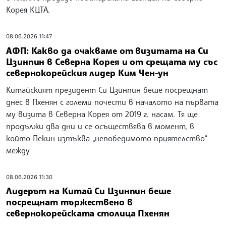
Корея КЦТА.
08.06.2026 11:47
АФП: Какво да очакваме от визитата на Си
Цзинпин в Северна Корея и от срещата му със
севернокорейския лидер Ким Чен-ун
Китайският президент Си Цзинпин беше посрещнат
днес в Пхенян с големи почести в началото на първата
му визита в Северна Корея от 2019 г. насам. Тя ще
продължи два дни и се осъществява в момент, в
който Пекин изтъква „непобедимото приятелство“
между
08.06.2026 11:30
Лидерът на Китай Си Цзинпин беше
посрещнат тържествено в
севернокорейската столица Пхенян