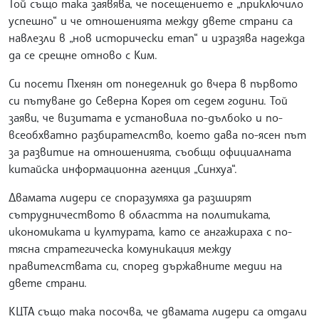
Той също така заявява, че посещението е „приключило
успешно“ и че отношенията между двете страни са
навлезли в „нов исторически етап“ и изразява надежда
да се срещне отново с Ким.
Си посети Пхенян от понеделник до вчера в първото
си пътуване до Северна Корея от седем години. Той
заяви, че визитата е установила по-дълбоко и по-
всеобхватно разбирателство, което дава по-ясен път
за развитие на отношенията, съобщи официалната
китайска информационна агенция „Синхуа“.
Двамата лидери се споразумяха да разширят
сътрудничеството в областта на политиката,
икономиката и културата, като се ангажираха с по-
тясна стратегическа комуникация между
правителствата си, според държавните медии на
двете страни.
КЦТА също така посочва, че двамата лидери са отдали