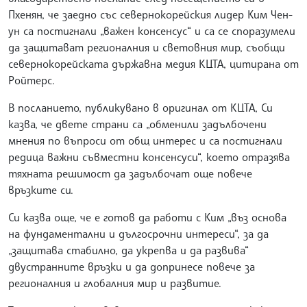
Пхенян, че заедно със севернокорейския лидер Ким Чен-
ун са постигнали „важен консенсус“ и са се споразумели
да защитават регионалния и световния мир, съобщи
севернокорейската държавна медия КЦТА, цитирана от
Ройтерс.
В посланието, публикувано в оригинал от КЦТА, Си
казва, че двете страни са „обменили задълбочени
мнения по въпроси от общ интерес и са постигнали
редица важни съвместни консенсуси“, което отразява
тяхната решимост да задълбочат още повече
връзките си.
Си казва още, че е готов да работи с Ким „въз основа
на фундаментални и дългосрочни интереси“, за да
„защитава стабилно, да укрепва и да развива“
двустранните връзки и да допринесе повече за
регионалния и глобалния мир и развитие.