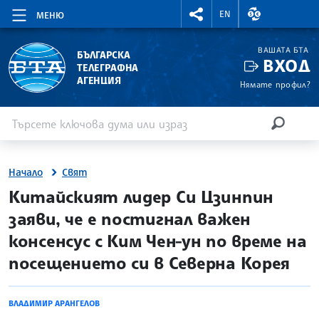
RIGHTMENU.SOCIAL
ВАЛУТНИ КУР
EN
МЕНЮ
ВАШАТА БТА
БЪЛГАРСКА
ВХОД
ТЕЛЕГРАФНА
АГЕНЦИЯ
Нямате профил?
Въведете ключова дума или израз
Търсене
ТЪРСЕН
Начало
Свят
site.bta
Китайският лидер Си Цзинпин
заяви, че е постигнал важен
консенсус с Ким Чен-ун по време на
посещението си в Северна Корея
ВЛАДИМИР АРАНГЕЛОВ