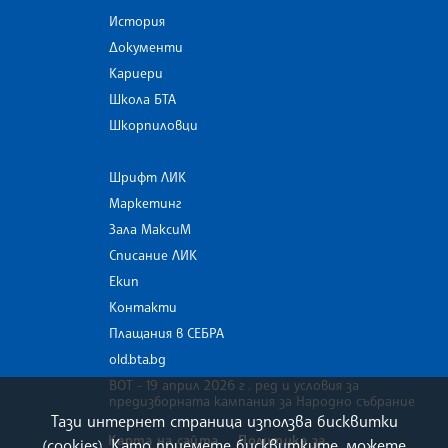
История
Документи
Кариери
Школа БТА
Шкорпиловци
Шрифт ЛИК
Маркетинг
Зала МаксиМ
Списание ЛИК
Екип
Контакти
Плащания в СЕБРА
old.bta.bg
ВОТ - 19 април 2026 г . ред и условия за
предизборната кампания за Народно събрание
Тази интернет страница използва бисквитки
Карта на сайта
Политика за
(cookies). Като приемете бисквитките, можете