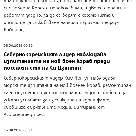
политиката на Китай за надграждане на отношенията
със Северна Корея е непоколебима, а двете страни ще
работят заедно, за да се борят с хегемонията и
опитите за съживяване на милитаризма, предаде
Ройтерс,
06.06.2026 09:59
Севернокорейският лидер наблюдава
изпитанията на нов боен кораб преди
посещението на Си Цзинпин
Севернокорейският лидер Ким Чен-ун наблюдава
морските изпитания на нов военен кораб, ремонтиран
след неуспешно пускане миналата година, и обеща да
ускори усилията за изграждане на ядрен флот,
съобщиха държавните медии, цитирани от
Асошиейтед прес.
05.06.2026 05:31