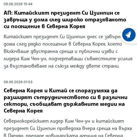
09.06.2026 15:44
АП: Китайският президент Си Цзинпин се
завръща у дома след широко отразяваното
си посещение в Северна Корея
Китайският президент Си Цзинпин днес се завърна у
ХРОНО
дома след рядко посещение в Северна Корея, което
включваше двустранна среща и публични изяви с
лидера Ким Чен-ун, подчертаващи съвместните усилия
за възстановяване на съюза между двете страни.
09.06.2026 01:53
Северна Корея и Китай се споразумяха да
разширят сътрудничеството си в различни
сектори, съобщават държавните медии на
Северна Корея
Севернокорейският лидер Ким Чен-ун и китайският
президент Си Цзинпин проведоха вчера среща на върха
в Пхенян, предаде новинарската агенция на Северна