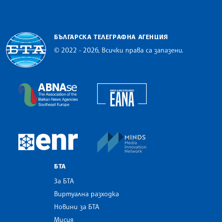
БЪЛГАРСКА ТЕЛЕГРАФНА АГЕНЦИЯ
© 2022 - 2026, Всички права са запазени.
Българска телеграфна агенция
European Alliance of N
The Assocoation of the Balkan News Agencies S
MINDS Media Innovatio
European Newsroom
БТА
За БТА
Виртуална разходка
Новини за БТА
Мисия