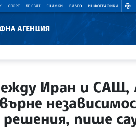
ВАЛ
К
СПОРТ
БГ СВЯТ
СНИМКИ
ВИДЕО
ИНФОГРАФИКИ
АФНА АГЕНЦИЯ
жду Иран и САЩ, 
 върне независимо
 решения, пише са