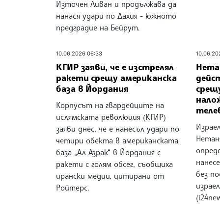
Източен Ливан и продължава да
нанася удари по Дахия - южното
предградие на Бейрут.
10.06.2026 06:33
10.06.20
КГИР заяви, че е изстрелял
Нета
ракети срещу американска
дейс
база в Йордания
срещу
нало
Корпусът на гвардейците на
теле
ислямската революция (КГИР)
Израе
заяви днес, че е нанесъл удари по
Нетаня
четири обекта в американската
опред
база „Ал Азрак“ в Йордания с
нанес
ракети с голям обсег, съобщиха
без п
ирански медии, цитирани от
израел
Ройтерс.
(i24ne