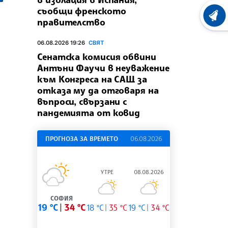
съобщи френското
ХРОНО
правителство
06.08.2026 19:26
СВЯТ
Сенатска комисия обвини
Антъни Фаучи в неуважение
към Конгреса на САЩ за
отказа му да отговаря на
въпроси, свързани с
пандемията от ковид
ПРОГНОЗА ЗА ВРЕМЕТО
06.08.2026
УТРЕ
08.08.2026
СОФИЯ
19 °C
34 °C
18 °C
35 °C
19 °C
34 °C