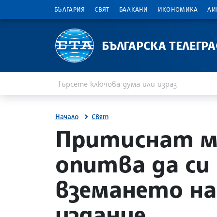
БЪЛГАРИЯ
СВЯТ
БАЛКАНИ
ИКОНОМИКА
ЛИ
БЪЛГАРСКА ТЕЛЕГР
Въведете ключова дума или израз
Търсене
Начало
Свят
site.bta
Притиснат ме
опитва да си
вземането на
издание