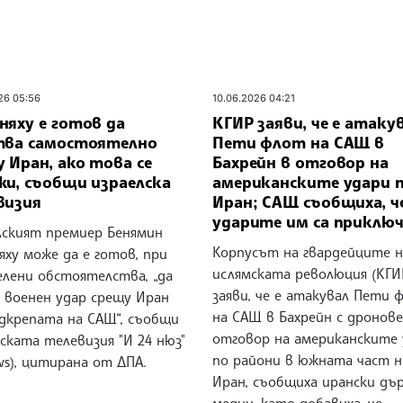
26 05:56
10.06.2026 04:21
няху е готов да
КГИР заяви, че е атаку
тва самостоятелно
Пети флот на САЩ в
 Иран, ако това се
Бахрейн в отговор на
жи, съобщи израелска
американските удари 
визия
Иран; САЩ съобщиха, ч
ударите им са приклю
лският премиер Бенямин
Корпусът на гвардейците н
ху може да е готов, при
ислямската революция (КГИ
елени обстоятелства, „да
заяви, че е атакувал Пети 
е военен удар срещу Иран
на САЩ в Бахрейн с дронове
одкрепата на САЩ“, съобщи
отговор на американските 
ската телевизия "И 24 нюз"
по райони в южната част н
ws), цитирана от ДПА.
Иран, съобщиха ирански дъ