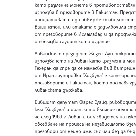
като разменна монета в противопоставяне
използва в преговорите в Пакистан. Предсто
инициативата и да обвърже стабилността 
Вашингтон, или атаката е задълбочила ст
от преговорите в Исламабад и да продълж
отбелязва саудитското издание.
Ливанският президент Жозеф Аун открито 
използването на Ливан като „разменна мон
Техеран да спре да се намесва във вътреш
от Иран групировка "Хизбула" е категоричн
преговорите с Пакистан, което поставя гр
ливанската държава.
Бившият депутат Фарес Суайд, ръководите
към "Хизбула" и иранското влияние политич
че след 1969 г. Ливан е бил свидетел на н
обсебване на процеса на независимото взе
преговори от нейно име, със или без да бъд