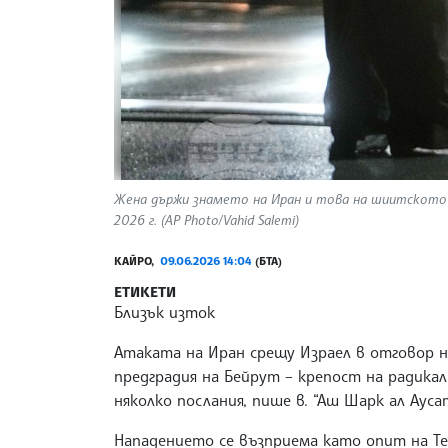
Жена държи знамето на Иран и това на шиитското д
2026 г. (AP Photo/Vahid Salemi)
КАЙРО,
09.06.2026 14:04
(БТА)
ЕТИКЕТИ
Близък изток
Атаката на Иран срещу Израел в отговор н
предградия на Бейрут – крепост на радика
няколко послания, пише в. “Аш Шарк ал Ауса
Нападението се възприема като опит на Те