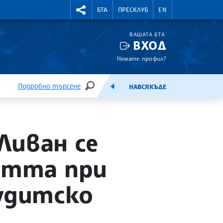
УТНИ КУРСОВЕ
RIGHTMENU.SOCIAL
БТА
ПРЕСКЛУБ
EN
ВАШАТА БТА
ВХОД
Нямате профил?
Подробно търсене
НАВСЯКЪДЕ
ТЪРСЕНЕ
ЕМИСИЯ
Ливан се
стта при
удитско