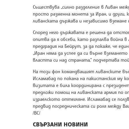
Съществува „силно разделение в Ливан межд
просто разменна монета за Иран, и други,
ливанската държава и независимо вземане н
Според него държавата е решена да отстоя
опитва да я обсеби, като разпалва война в
предградия на Бейрут, за да покаже, че ед
„Иран няма да успее да си върне вземанет
властта си над страната,” подчертава той
На този фон командващият ливанските въо
Исламабад по покана на пакистанския му ко
визитата е била координирана с президент
предложи помощ на ливанската армия по от
израелското оттегляне. Исламабад се ползв
предвид посредническата си роля между Ва
/ВС/
СВЪРЗАНИ НОВИНИ