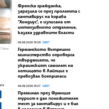
Френска гражданка,
заразила се през пролетта с
хантавирус на кораба
"Хондиус", е изписана от
интензивното отделение,
казаха здравните власти
06.08.2026 19:29
СВЯТ
 7 юни
Германското вътрешно
министерство опроверга
твърдението, че
украинският самолет на
летището в Лайпциг е
превозвал боеприпаси
ЕТЕ
06.08.2026 19:27
СВЯТ
Преминал през Франция
турист е дал положителен
тест за хантавирус и е бил
в изолация в Испания,