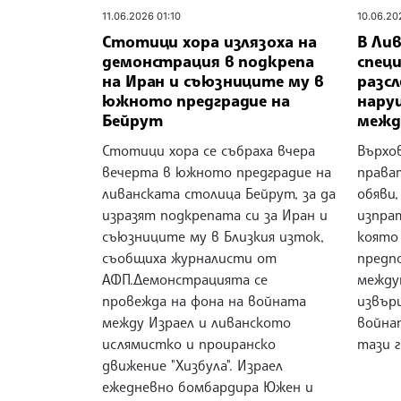
11.06.2026 01:10
10.06.20
Стотици хора излязоха на
В Ли
демонстрация в подкрепа
спец
на Иран и съюзниците му в
разс
южното предградие на
нару
Бейрут
межд
Стотици хора се събраха вчера
Върхо
вечерта в южното предградие на
права
ливанската столица Бейрут, за да
обяви,
изразят подкрепата си за Иран и
изпрат
съюзниците му в Близкия изток,
която
съобщиха журналисти от
предп
АФП.Демонстрацията се
между
провежда на фона на войната
извър
между Израел и ливанското
война
ислямистко и проиранско
тази г
движение "Хизбула". Израел
ежедневно бомбардира Южен и