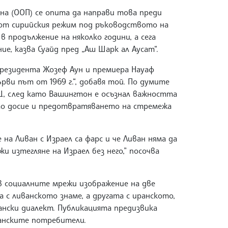
на (ООП) се опита да направи това преди
 от сирийския режим под ръководството на
 в продължение на няколко години, а сега
ие, казва Суайд пред „Аш Шарк ал Аусат“.
президента Жозеф Аун и премиера Науаф
рви път от 1969 г.“, добавя той. По думите
Щ, след като Вашингтон е осъзнал важността
то досие и предотвратяването на стремежа
.
на Ливан с Израел са фарс и че Ливан няма да
и изтегляне на Израел без него,” посочва
в социалните мрежи изображение на две
 с ливанското знаме, а другата с иранското,
ански диалект. Публикацията предизвика
ванските потребители.