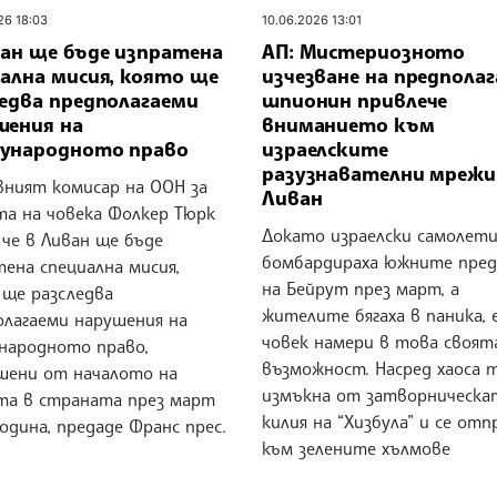
26 18:03
10.06.2026 13:01
ван ще бъде изпратена
АП: Мистериозното
иална мисия, която ще
изчезване на предпола
ледва предполагаеми
шпионин привлече
шения на
вниманието към
ународното право
израелските
разузнавателни мрежи
вният комисар на ООН за
Ливан
та на човека Фолкер Тюрк
Докато израелски самолет
 че в Ливан ще бъде
бомбардираха южните пред
ена специална мисия,
на Бейрут през март, а
 ще разследва
жителите бягаха в паника, 
олагаеми нарушения на
човек намери в това своят
народното право,
възможност. Насред хаоса 
шени от началото на
измъкна от затворническа
та в страната през март
килия на “Хизбула” и се отп
одина, предаде Франс прес.
към зелените хълмове