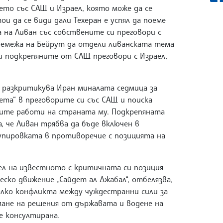
то със САЩ и Израел, която може да се
и да се види дали Техеран е успял да поеме
на Ливан със собствените си преговори с
ремежа на Бейрут да отдели ливанската тема
и подкрепяните от САЩ преговори с Израел,
разкритикува Иран миналата седмица за
ета“ в преговорите си със САЩ и поиска
ните работи на страната му. Подкрепяната
а, че Ливан трябва да бъде включен в
упировката в противоречие с позицията на
л на известното с критичната си позиция
еско движение „Сайдет ал Джабал“, отбелязва,
яколко конфликта между чуждестранни сили за
мане на решения от държавата и водене на
е консултирана.