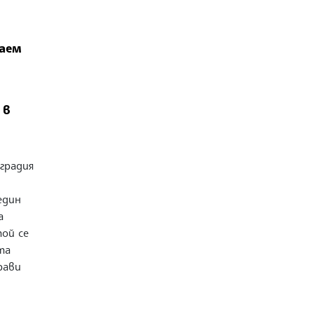
гаем
 в
и
градия
един
а
той се
та
рави