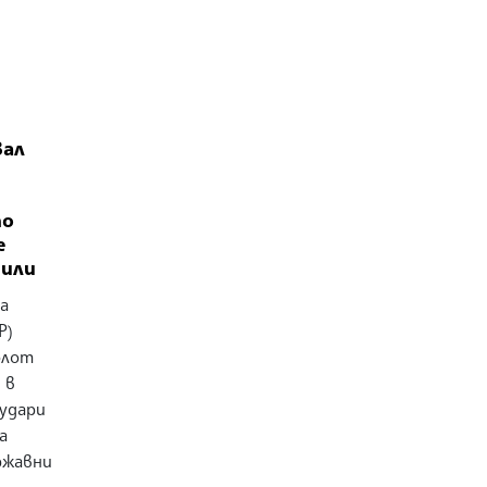
вал
по
е
чили
а
Р)
флот
 в
удари
а
ржавни