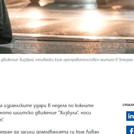
вижение Хизбула, отивайки към проправителствен митинг в Техеран,
а израелските удари в неделя по южните
СПОДЕЛ
лното шиитско движение “Хизбула”, носи
т”.
херан да засили домогванията си към Ливан