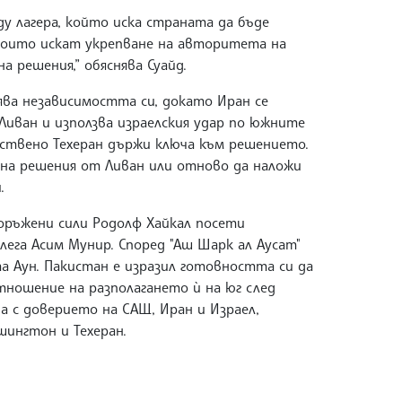
у лагера, който иска страната да бъде
 които искат укрепване на авторитета на
а решения,” обяснява Суайд.
ва независимостта си, докато Иран се
 Ливан и използва израелския удар по южните
инствено Техеран държи ключа към решението.
о на решения от Ливан или отново да наложи
.
ръжени сили Родолф Хайкал посети
лега Асим Мунир. Според "Аш Шарк ал Аусат"
а Аун. Пакистан е изразил готовността си да
ношение на разполагането ѝ на юг след
а с доверието на САЩ, Иран и Израел,
шингтон и Техеран.