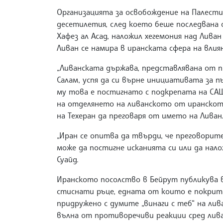
Организацията за освобождение на Палести
десетилетия, след което беше последвана
Хафез ал Асад, наложил хегемония над Ливан
Ливан се намира в иранската сфера на влиян
„Ливанската държава, представлявана от 
Салам, успя да си върне инициативата за пъ
му това е постигнато с подкрепата на СА
на отделянето на ливанското от иранско
на Техеран да преговаря от името на Ливан
„Иран се опитва да твърди, че преговорите 
може да постигне исканията си или да налож
Суайд.
Иранското посолство в Бейрут публикува 
стиснати ръце, едната от които е покрита
придружено с думите „винаги с теб“ на лив
вълна от противоречиви реакции сред ли